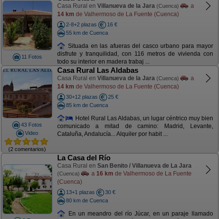
Casa Rural en
Villanueva de la Jara
a
(Cuenca)
14 km
de Valhermoso de La Fuente (Cuenca)
2-8+2 plazas
16 €
55 km de Cuenca
Situada en las afueras del casco urbano para mayor
disfrute y tranquilidad, con 116 metros de vivienda con
11 Fotos
todo su interior en madera trabaj ...
Casa Rural Las Aldabas
Casa Rural en
Villanueva de la Jara
a
(Cuenca)
14 km
de Valhermoso de La Fuente (Cuenca)
30+12 plazas
25 €
85 km de Cuenca
Hotel Rural Las Aldabas, un lugar céntrico muy bien
43 Fotos
comunicado a mitad de camino: Madrid, Levante,
Video
Cataluña, Andalucía... Alquiler por habit ...
(2 comentarios)
La Casa del Río
Casa Rural en
San Benito / Villanueva de La Jara
a
16 km
de Valhermoso de La Fuente
(Cuenca)
(Cuenca)
13+1 plazas
30 €
80 km de Cuenca
En un meandro del río Júcar, en un paraje llamado