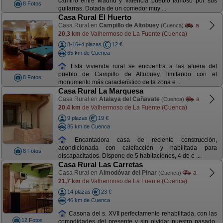
camino entre Madrid y Valencia pueblo famoso por sus
8 Fotos
guitarras. Dotada de un comedor muy ...
Casa Rural El Huerto
Casa Rural en
Campillo de Altobuey
a
(Cuenca)
20,3 km
de Valhermoso de La Fuente (Cuenca)
8-16+4 plazas
12 €
65 km de Cuenca
Esta vivienda rural se encuentra a las afuera del
pueblo de Campillo de Altobuey, limitando con el
8 Fotos
monumento más característico de la zona e ...
Casa Rural La Marquesa
Casa Rural en
Atalaya del Cañavate
a
(Cuenca)
20,4 km
de Valhermoso de La Fuente (Cuenca)
9 plazas
19 €
85 km de Cuenca
Encantadora casa de reciente construcción,
acondicionada con calefacción y habilitada para
8 Fotos
discapacitados. Dispone de 5 habitaciones, 4 de e ...
Casa Rural Las Carretas
Casa Rural en
Almodóvar del Pinar
a
(Cuenca)
21,7 km
de Valhermoso de La Fuente (Cuenca)
14 plazas
23 €
46 km de Cuenca
Casona del s. XVII perfectamente rehabilitada, con las
12 Fotos
comodidades del presente y sin olvidar nuestro pasado.