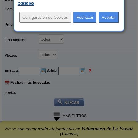
COOKIES
.
Comunidades:
Provincias/Islas:
Tipo alquiler:
Plazas:
X
Entrada:
Salida:
Fechas más buscadas
pueblo:
MÁS FILTROS
No se han encontrado alojamientos en
Valhermoso de La Fuente
(Cuenca)