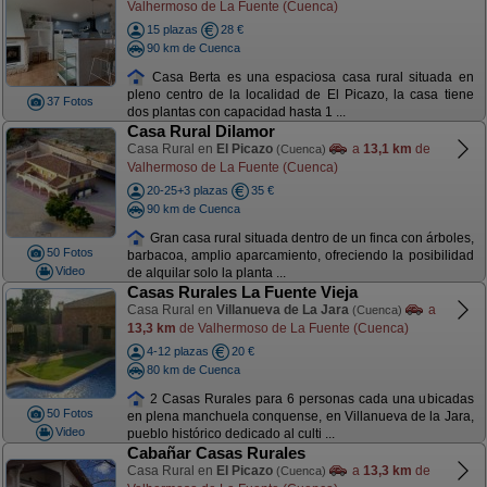
Valhermoso de La Fuente (Cuenca)
15 plazas
28 €
90 km de Cuenca
Casa Berta es una espaciosa casa rural situada en
pleno centro de la localidad de El Picazo, la casa tiene
37 Fotos
dos plantas con capacidad hasta 1 ...
Casa Rural Dilamor
Casa Rural en
El Picazo
a
13,1 km
de
(Cuenca)
Valhermoso de La Fuente (Cuenca)
20-25+3 plazas
35 €
90 km de Cuenca
Gran casa rural situada dentro de un finca con árboles,
50 Fotos
barbacoa, amplio aparcamiento, ofreciendo la posibilidad
Video
de alquilar solo la planta ...
Casas Rurales La Fuente Vieja
Casa Rural en
Villanueva de La Jara
a
(Cuenca)
13,3 km
de Valhermoso de La Fuente (Cuenca)
4-12 plazas
20 €
80 km de Cuenca
2 Casas Rurales para 6 personas cada una ubicadas
50 Fotos
en plena manchuela conquense, en Villanueva de la Jara,
Video
pueblo histórico dedicado al culti ...
Cabañar Casas Rurales
Casa Rural en
El Picazo
a
13,3 km
de
(Cuenca)