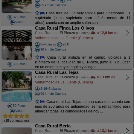
2-6+1 plazas
30 €
65 km de Cuenca
Casa rural de lujo muy amplia para 6 personas + 1
32 Fotos
supletoria (cama supletoria para niño/a menor de 11
Video
años), cuenta con un amplio salón con ...
Casa Rural Finca Los Olivos
Casa Rural en
El Picazo
a
12,8 km
de
(Cuenca)
Valhermoso de La Fuente (Cuenca)
8+4 plazas
25 €
90 km de Cuenca
Casa rural aislada en el campo, ubicada a 1
kilómetro de la localidad de El Picazo, junto al Río Júcar,
30 Fotos
en un entorno muy tranquilo y acoged ...
Casa Rural Las Tejas
Casa Rural en
El Picazo
a
13 km
de
(Cuenca)
Valhermoso de La Fuente (Cuenca)
2-16+3 plazas
90 km de Cuenca
Casa rural Las Tejas es una casa que cuenta con
50 Fotos
mas de 200 años de antiguedad, se ha rehabilitado para
Video
albergar todas las comodidades de hoy ...
(15 comentarios)
Casa Rural Berta
Casa Rural en
El Picazo
a
13,1 km
de
(Cuenca)