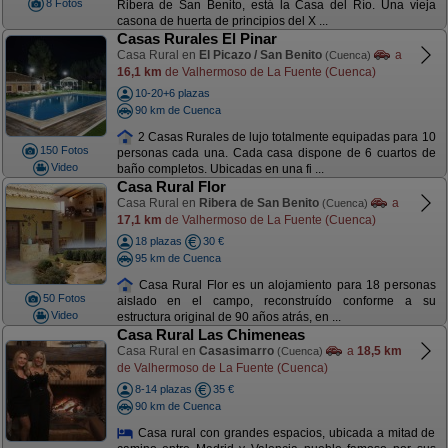
8 Fotos
Ribera de San Benito, está la Casa del Río. Una vieja
casona de huerta de principios del X ...
Casas Rurales El Pinar
Casa Rural en
El Picazo / San Benito
a
(Cuenca)
16,1 km
de Valhermoso de La Fuente (Cuenca)
10-20+6 plazas
90 km de Cuenca
2 Casas Rurales de lujo totalmente equipadas para 10
150 Fotos
personas cada una. Cada casa dispone de 6 cuartos de
Video
baño completos. Ubicadas en una fi ...
Casa Rural Flor
Casa Rural en
Ribera de San Benito
a
(Cuenca)
17,1 km
de Valhermoso de La Fuente (Cuenca)
18 plazas
30 €
95 km de Cuenca
Casa Rural Flor es un alojamiento para 18 personas
50 Fotos
aislado en el campo, reconstruído conforme a su
Video
estructura original de 90 años atrás, en ...
Casa Rural Las Chimeneas
Casa Rural en
Casasimarro
a
18,5 km
(Cuenca)
de Valhermoso de La Fuente (Cuenca)
8-14 plazas
35 €
90 km de Cuenca
Casa rural con grandes espacios, ubicada a mitad de