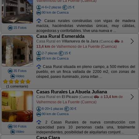
Valhermoso de La Fuente (Cuenca)
4-6+2 plazas
25 €
90 km de Cuenca
Casas rurales construidas con vigas de madera
maciza, haciéndolas viviendas únicas, muy cálidas,
15 Fotos
acogedoras y confortables. Vive una nueva e ...
Casa Rural Esmeralda
Casa Rural en
Villanueva de la Jara
a
(Cuenca)
13,4 km
de Valhermoso de La Fuente (Cuenca)
2-7 plazas
15 €
85 km de Cuenca
Casa Rural situada en pleno campo, a 500 metros del
35 Fotos
pueblo, en un finca vallada de 2200 m2, con zonas de
Video
césped, paseo iluminado, zona infan ...
(1 comentario)
Casas Rurales La Abuela Juliana
Casa Rural en
El Picazo
a
13,4 km
de
(Cuenca)
Valhermoso de La Fuente (Cuenca)
6-20+1 plazas
30 €
90 km de Cuenca
2 Casas Rurales de nueva construcción con
50 Fotos
capacidad para 10 personas cada una, totalmente
Video
independientes, posibilidad de alquilarlas conjunt ...
Casa Clara