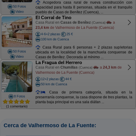
Acogedora casa rural de nueva construcción con
50 Fotos
capacidad para hasta 8 personas, situada en el tranquilo
Video
pueblo de Casas de Benítez (Cuenca), ...
El Corral de Tino
Casa Rural en
Casas de Benítez
a
(Cuenca)
23,4 km
de Valhermoso de La Fuente (Cuenca)
4-6+2 plazas
25 €
100 km de Cuenca
Casa Rural para 6 personas + 2 plazas supletorias
50 Fotos
ubicada en la localidad de la manchuela conquense de
Video
Casas de Benítez. Decorada al mínimo ...
La Fragua del Herrero
Casa Rural en
Chumillas
a
24,3 km
de
(Cuenca)
Valhermoso de La Fuente (Cuenca)
12+2 plazas
44 €
50 km de Cuenca
Casa de primera categoría, situada en la
8 Fotos
preserranía conquense, la casa dispone de tres plantas, la
planta baja principal es una sala diáfan ...
(1 comentario)
Cerca de Valhermoso de La Fuente: