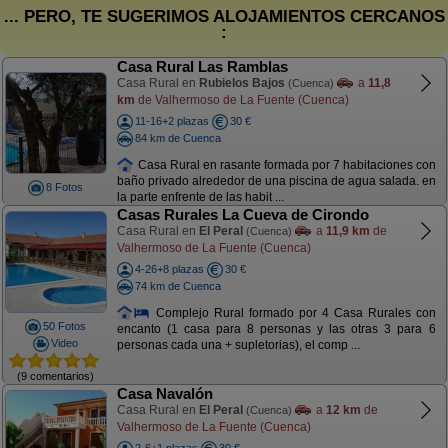
... PERO, TE SUGERIMOS ALOJAMIENTOS CERCANOS
:
Casa Rural Las Ramblas
Casa Rural en
Rubielos Bajos
a
11,8
(Cuenca)
km
de Valhermoso de La Fuente (Cuenca)
11-16+2 plazas
30 €
84 km de Cuenca
Casa Rural en rasante formada por 7 habitaciones con
baño privado alrededor de una piscina de agua salada. en
8 Fotos
la parte enfrente de las habit ...
Casas Rurales La Cueva de Cirondo
Casa Rural en
El Peral
a
11,9 km
de
(Cuenca)
Valhermoso de La Fuente (Cuenca)
4-26+8 plazas
30 €
74 km de Cuenca
Complejo Rural formado por 4 Casa Rurales con
50 Fotos
encanto (1 casa para 8 personas y las otras 3 para 6
Video
personas cada una + supletorias), el comp ...
(9 comentarios)
Casa Navalón
Casa Rural en
El Peral
a
12 km
de
(Cuenca)
Valhermoso de La Fuente (Cuenca)