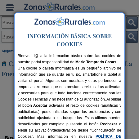
INFORMACIÓN BÁSICA SOBRE
COOKIES
Alojamientos
>
Castilla-La Mancha
>
Cuenca
> Valhermoso de La Fuente
Bienvenid@ a la información básica sobre las cookies de
Casas Rurales cerca de Valhermoso de La
nuestro portal responsabilidad de
Mario Temprado Casas
.
Una cookie o galleta informática es un pequeño archivo de
Fuente
información que se guarda en tu pc, smartphone o tablet al
visitar el portal. Algunas son nuestras y otras pertenecen a
empresas externas que nos prestan servicios. Las activadas
y necesarias para que todo funcione correctamente son las
Cookies Técnicas y no necesitan de tu autorización. Al pulsar
el botón
Aceptar
activarás el resto de cookies (analíticas y
publicitarias), personalizadas según tus preferencias y con
publicidad ajustada a tus búsquedas. Estas últimas puedes
Casas Rurales El Pinar
rs.
10-20+6 pers.
 €
40 €
El Picazo (Cuenca)
desde
desactivarlas por completo pulsando el botón
Rechazar
o
elegir su activación/desactivación desde “Configuración de
Cookies”. Más información en nuestra
POLÍTICA DE
Buscar