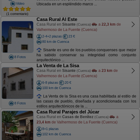
Video
Ubicada en un espléndido marco ...
(1 comentario)
Casa Rural Al Este
Casa Rural en
Sisante
a
22,3 km
de
(Cuenca)
Valhermoso de La Fuente (Cuenca)
2-4+2 plazas
23 €
80 km de Cuenca
Sisante es uno de los pueblos conquenses que mejor
ha sabido conservar su integridad como conjunto
8 Fotos
arquitectónico ...
La Venta de La Sisa
Casa Rural en
Sisante
a
23 km
de
(Cuenca)
Valhermoso de La Fuente (Cuenca)
6-8 plazas
20 €
100 km de Cuenca
La Venta de la Sisa es una casa habilitada al estilo de
las casas de pueblo, diseñada y acondicionada con los
8 Fotos
estilos arquitectónicos de la ...
Casa Rural Parajes del Júcar
Casa Rural en
Casas de Benítez
a
(Cuenca)
23,4 km
de Valhermoso de La Fuente (Cuenca)
8+1 plazas
102 km de Cuenca