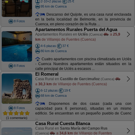
2-10+2 plazas
25 €
95 km de Cuenca
Descanso del Quijote, es una casa rural enclavada
en la bella localidad de Belmonte, en la provincia de
8 Fotos
Cuenca, en pleno corazón de la Ruta ...
Apartamentos Rurales Puerta del Agua
Apartamentos Rurales en
Uclés
a
25,9
(Cuenca)
km
de Villarejo de Fuentes (Cuenca)
4-6 plazas
37 €
80 km de Cuenca
Cuatro apartamentos con piscina climatizada en Uclés
- Cuenca Nuestros apartamentos están situados en la
8 Fotos
calle principal de Uclés a escasos ...
El Romeral
Casa Rural en
Castillo de Garcimuñoz
(Cuenca)
a
30,3 km
de Villarejo de Fuentes (Cuenca)
6-12 plazas
19 €
68 km de Cuenca
Disponemos de dos casas (cada una con
8 Fotos
capacidad para 6 personas), situadas en un mismo
edificio. Se encuentran en un pequeño pueblo de Cuenc
(1 comentario)
...
Casa Rural Cuesta Blanca
Casa Rural en
Santa María del Campo Rus
a
34,6 km
de Villarejo de Fuentes
(Cuenca)