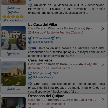
Un oasis en La Mancha de cultura y desconexión.
8 Fotos
Bienvenido a Palacio Rural Universitas, un rincón
Video
extraordinario ubicado en Villaescusa de H ...
(2 comentarios)
La Casa del Villar
Casa Rural en
Villar de La Encina
a
(Cuenca)
22,4 km
de Villarejo de Fuentes (Cuenca)
6-40+10 plazas
30 €
80 km de Cuenca
Ubicado en una casona de labranza del S-XVIII
conservando su auténtica tipología y la mayor parte de sus
8 Fotos
elementos constructivos tras su res ...
Casa Herreros
Casa Rural en
Rada de Haro
a
24,5 km
(Cuenca)
de Villarejo de Fuentes (Cuenca)
2-8+8 plazas
88 €
89 km de Cuenca
Gran casa rural situada en el interior de una finca
privada de 512 ha rodeada de monte mediterráneo. La
8 Fotos
casa dispone de 4 habitaciones ( 2 s ...
Descanso del Quijote
Casa Rural en
Belmonte
a
25,3 km
de
(Cuenca)
Villarejo de Fuentes (Cuenca)