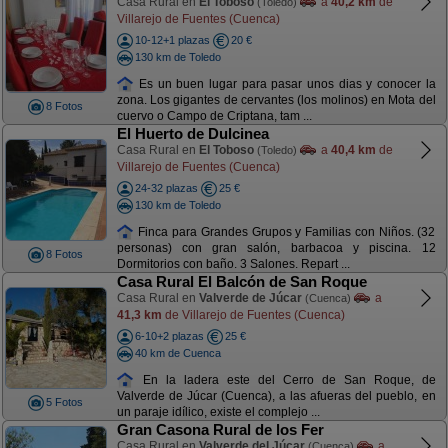
Casa Rural en
El Toboso
a
40,2 km
de
(Toledo)
Villarejo de Fuentes (Cuenca)
10-12+1 plazas
20 €
130 km de Toledo
Es un buen lugar para pasar unos dias y conocer la
zona. Los gigantes de cervantes (los molinos) en Mota del
8 Fotos
cuervo o Campo de Criptana, tam ...
El Huerto de Dulcinea
Casa Rural en
El Toboso
a
40,4 km
de
(Toledo)
Villarejo de Fuentes (Cuenca)
24-32 plazas
25 €
130 km de Toledo
Finca para Grandes Grupos y Familias con Niños. (32
personas) con gran salón, barbacoa y piscina. 12
8 Fotos
Dormitorios con baño. 3 Salones. Repart ...
Casa Rural El Balcón de San Roque
Casa Rural en
Valverde de Júcar
a
(Cuenca)
41,3 km
de Villarejo de Fuentes (Cuenca)
6-10+2 plazas
25 €
40 km de Cuenca
En la ladera este del Cerro de San Roque, de
Valverde de Júcar (Cuenca), a las afueras del pueblo, en
5 Fotos
un paraje idílico, existe el complejo ...
Gran Casona Rural de los Fer
Casa Rural en
Valverde del Júcar
a
(Cuenca)