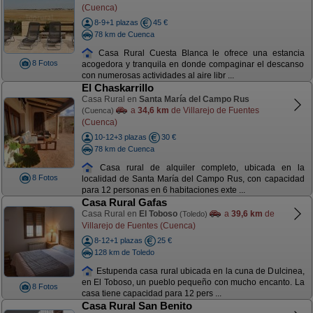
(Cuenca)
8-9+1 plazas
45 €
78 km de Cuenca
Casa Rural Cuesta Blanca le ofrece una estancia
8 Fotos
acogedora y tranquila en donde compaginar el descanso
con numerosas actividades al aire libr ...
El Chaskarrillo
Casa Rural en
Santa María del Campo Rus
a
34,6 km
de Villarejo de Fuentes
(Cuenca)
(Cuenca)
10-12+3 plazas
30 €
78 km de Cuenca
Casa rural de alquiler completo, ubicada en la
8 Fotos
localidad de Santa María del Campo Rus, con capacidad
para 12 personas en 6 habitaciones exte ...
Casa Rural Gafas
Casa Rural en
El Toboso
a
39,6 km
de
(Toledo)
Villarejo de Fuentes (Cuenca)
8-12+1 plazas
25 €
128 km de Toledo
Estupenda casa rural ubicada en la cuna de Dulcinea,
en El Toboso, un pueblo pequeño con mucho encanto. La
8 Fotos
casa tiene capacidad para 12 pers ...
Casa Rural San Benito