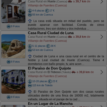
Casa Rural en
Huete
a
39,7 km
de
(Cuenca)
Villarejo de Fuentes (Cuenca)
4-8 plazas
17 €
55 km de Cuenca
La casa está situada en mitad del pueblo, pero se
puede aparcar con facilidad. Consta de cinco
8 Fotos
habitaciones, tres son dobles y dos individua ...
Casa Rural Ciudad de Luna
Casa Rural en
Huete
a
39,8 km
de
(Cuenca)
Villarejo de Fuentes (Cuenca)
5-11 plazas
38 €
53 km de Cuenca
Ciudad de Luna e una casa rural en el centro de la
Noble y Leal ciudad de Huete (Cuenca). Tiene 4
8 Fotos
dormitorios con baño propio, tv, aire acon ...
El Paraíso de Don Quijote
Casa Rural en
El Toboso
a
39,8 km
de
(Toledo)
Villarejo de Fuentes (Cuenca)
10-20 plazas
23 €
115 km de Toledo
El Paraíso de Don Quijote son dos casas rurales
ubicadas dentro de una finca de 16000 m2, totalmente
8 Fotos
vallada, situada en el paraje de la cad ...
En un Lugar de La Mancha