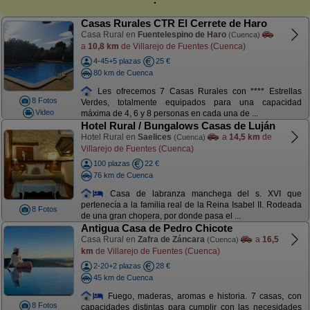
Casas Rurales CTR El Cerrete de Haro
Casa Rural en
Fuentelespino de Haro
(Cuenca)
a
10,8 km
de Villarejo de Fuentes (Cuenca)
4-45+5 plazas
25 €
80 km de Cuenca
Les ofrecemos 7 Casas Rurales con **** Estrellas
8 Fotos
Verdes, totalmente equipados para una capacidad
Video
máxima de 4, 6 y 8 personas en cada una de ...
Hotel Rural / Bungalows Casas de Luján
Hotel Rural en
Saelices
a
14,5 km
de
(Cuenca)
Villarejo de Fuentes (Cuenca)
100 plazas
22 €
76 km de Cuenca
Casa de labranza manchega del s. XVI que
pertenecía a la familia real de la Reina Isabel II. Rodeada
8 Fotos
de una gran chopera, por donde pasa el ...
Antigua Casa de Pedro Chicote
Casa Rural en
Zafra de Záncara
a
16,5
(Cuenca)
km
de Villarejo de Fuentes (Cuenca)
2-20+2 plazas
28 €
45 km de Cuenca
Fuego, maderas, aromas e historia. 7 casas, con
8 Fotos
capacidades distintas para cumplir con las necesidades