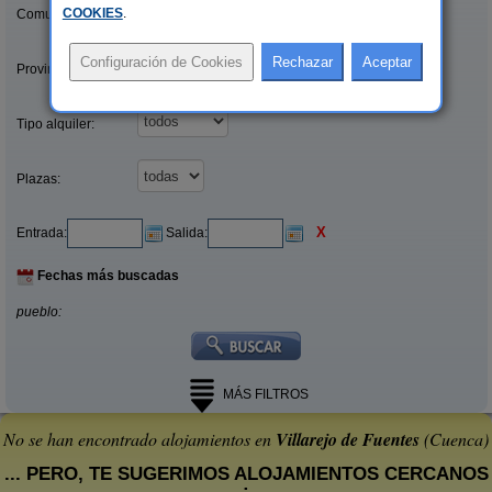
COOKIES
.
Comunidades:
Provincias/Islas:
Tipo alquiler:
Plazas:
X
Entrada:
Salida:
Fechas más buscadas
pueblo:
MÁS FILTROS
No se han encontrado alojamientos en
Villarejo de Fuentes
(Cuenca)
... PERO, TE SUGERIMOS ALOJAMIENTOS CERCANOS
: