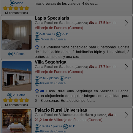
Video
más diversas de los viajeros. 4 de es ...
(3 comentarios)
Lapis Specularis
Casa Rural en
Saelices
a
17,5 km
de
(Cuenca)
Villarejo de Fuentes (Cuenca)
5-8 plazas
25 €
74 km de Cuenca
La vivienda tiene capacidad para 6 personas. Consta
de 1 habitación doble, 1 habitación triple y 1 individual, 3
8 Fotos
baños completos y una cocin ...
Villa Segobriga
Casa Rural en
Saelices
a
17,7 km
de
(Cuenca)
Villarejo de Fuentes (Cuenca)
2-6+2 plazas
20 €
60 km de Cuenca
Casa Rural Villa Segóbriga en Saelices, Cuenca,
29 Fotos
es un alojamiento de alquiler íntegro con capacidad para
6 – 8 personas. Es la opción perfec ...
(3 comentarios)
Palacio Rural Universitas
Casa Rural en
Villaescusa de Haro
a
(Cuenca)
21,2 km
de Villarejo de Fuentes (Cuenca)
10-31+7 plazas
40 €
89 km de Cuenca