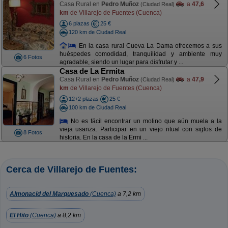
Casa Rural en
Pedro Muñoz
a
47,6
(Ciudad Real)
km
de Villarejo de Fuentes (Cuenca)
6 plazas
25 €
120 km de Ciudad Real
En la casa rural Cueva La Dama ofrecemos a sus
huéspedes comodidad, tranquilidad y ambiente muy
6 Fotos
agradable, siendo un lugar para disfrutar y ...
Casa de La Ermita
Casa Rural en
Pedro Muñoz
a
47,9
(Ciudad Real)
km
de Villarejo de Fuentes (Cuenca)
12+2 plazas
25 €
100 km de Ciudad Real
No es fácil encontrar un molino que aún muela a la
vieja usanza. Participar en un viejo ritual con siglos de
8 Fotos
historia. En la casa de la Ermi ...
Cerca de Villarejo de Fuentes:
Almonacid del Marquesado
(Cuenca)
a 7,2 km
El Hito
(Cuenca)
a 8,2 km