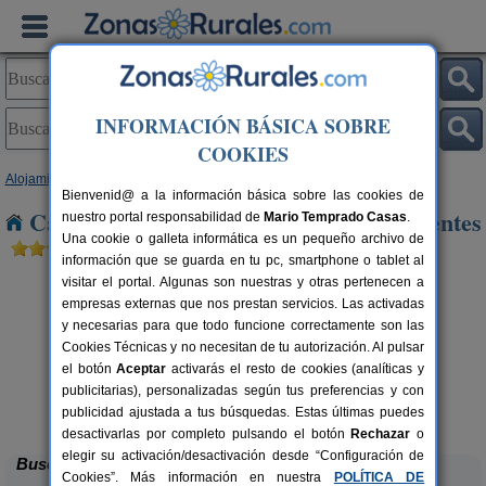
INFORMACIÓN BÁSICA SOBRE
COOKIES
Alojamientos
>
Castilla-La Mancha
>
Cuenca
> Villarejo de Fuentes
Bienvenid@ a la información básica sobre las cookies de
Casas Rurales cerca de Villarejo de Fuentes
nuestro portal responsabilidad de
Mario Temprado Casas
.
Una cookie o galleta informática es un pequeño archivo de
información que se guarda en tu pc, smartphone o tablet al
visitar el portal. Algunas son nuestras y otras pertenecen a
empresas externas que nos prestan servicios. Las activadas
y necesarias para que todo funcione correctamente son las
Cookies Técnicas y no necesitan de tu autorización. Al pulsar
el botón
Aceptar
activarás el resto de cookies (analíticas y
publicitarias), personalizadas según tus preferencias y con
Casas Rurales El Pinar
rs.
10-20+6 pers.
 €
40 €
publicidad ajustada a tus búsquedas. Estas últimas puedes
El Picazo (Cuenca)
desde
desactivarlas por completo pulsando el botón
Rechazar
o
elegir su activación/desactivación desde “Configuración de
Buscar
Cookies”. Más información en nuestra
POLÍTICA DE