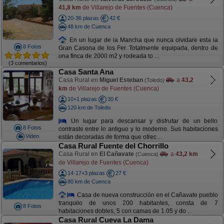
41,8 km
de Villarejo de Fuentes (Cuenca)
20-36 plazas
42 €
48 km de Cuenca
En un lugar de la Mancha que nunca olvidare esta la
8 Fotos
Gran Casona de los Fer. Totalmente equipada, dentro de
una finca de 2000 m2 y rodeada to ...
(3 comentarios)
Casa Santa Ana
Casa Rural en
Miguel Esteban
a
43,2
(Toledo)
km
de Villarejo de Fuentes (Cuenca)
10+1 plazas
30 €
120 km de Toledo
Un lugar para descansar y disfrutar de un bello
8 Fotos
contraste entre lo antiguo y lo moderno. Sus habitaciones
Video
están decoradas de forma que ofrec ...
Casa Rural Fuente del Chorrillo
Casa Rural en
El Cañavate
a
43,2 km
(Cuenca)
de Villarejo de Fuentes (Cuenca)
14-17+3 plazas
27 €
80 km de Cuenca
Casa de nueva construcción en el Cañavate pueblo
tranquilo de unos 200 habitantes, consta de 7
8 Fotos
habitaciones dobles, 5 con camas de 1.05 y do ...
Casa Rural Cueva La Dama