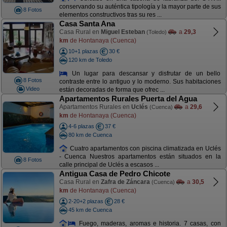
conservando su auténtica tipología y la mayor parte de sus
8 Fotos
elementos constructivos tras su res ...
Casa Santa Ana
Casa Rural en
Miguel Esteban
a
29,3
(Toledo)
km
de Hontanaya (Cuenca)
10+1 plazas
30 €
120 km de Toledo
Un lugar para descansar y disfrutar de un bello
8 Fotos
contraste entre lo antiguo y lo moderno. Sus habitaciones
Video
están decoradas de forma que ofrec ...
Apartamentos Rurales Puerta del Agua
Apartamentos Rurales en
Uclés
a
29,6
(Cuenca)
km
de Hontanaya (Cuenca)
4-6 plazas
37 €
80 km de Cuenca
Cuatro apartamentos con piscina climatizada en Uclés
- Cuenca Nuestros apartamentos están situados en la
8 Fotos
calle principal de Uclés a escasos ...
Antigua Casa de Pedro Chicote
Casa Rural en
Zafra de Záncara
a
30,5
(Cuenca)
km
de Hontanaya (Cuenca)
2-20+2 plazas
28 €
45 km de Cuenca
Fuego, maderas, aromas e historia. 7 casas, con