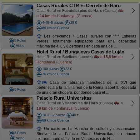
Casas Rurales CTR El Cerrete de Haro
Casa Rural en
Fuentelespino de Haro
(Cuenca)
a
14 km
de Hontanaya (Cuenca)
4-45+5 plazas
25 €
80 km de Cuenca
Les ofrecemos 7 Casas Rurales con **** Estrellas
8 Fotos
Verdes, totalmente equipados para una capacidad
Video
máxima de 4, 6 y 8 personas en cada una de ...
Hotel Rural / Bungalows Casas de Luján
Hotel Rural en
Saelices
a
15,8 km
de
(Cuenca)
Hontanaya (Cuenca)
100 plazas
22 €
76 km de Cuenca
Casa de labranza manchega del s. XVI que
pertenecía a la familia real de la Reina Isabel II. Rodeada
8 Fotos
de una gran chopera, por donde pasa el ...
Palacio Rural Universitas
Casa Rural en
Villaescusa de Haro
a
(Cuenca)
19 km
de Hontanaya (Cuenca)
10-31+7 plazas
40 €
89 km de Cuenca
Un oasis en La Mancha de cultura y desconexión.
8 Fotos
Bienvenido a Palacio Rural Universitas, un rincón
Video
extraordinario ubicado en Villaescusa de H ...