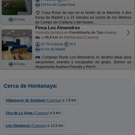
124 km de Ciudad Real
Casa Rural de lujo en el centro de la Mancha. A dos
horas de Madrid y a 15 minutos en coche de los Molinos
8 Fotos
de Campo de Criptana y del museo ...
Finca Los Almendros
Vivienda turística en
Fuentidueña de Tajo
(Madrid)
a
48,8 km
de Hontanaya (Cuenca)
10-75+6 plazas
40 €
62 km de Madrid
Complejo Rural Los Almendros: tu destino ideal para
vacaciones, eventos y escapadas en grupo. Somos un
8 Fotos
Alojamiento Austism Friendly y Pet Fr ...
Cerca de Hontanaya:
Villamayor de Santiago
(Cuenca)
a 7,8 km
Osa de La Vega
(Cuenca)
a 9 km
Los Hinojosos
(Cuenca)
a 12,6 km