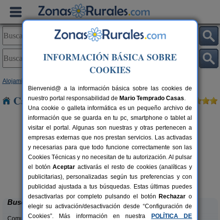
INFORMACIÓN BÁSICA SOBRE
COOKIES
Alojamientos
>
Castilla-La Mancha
>
Cuenca
> Hontanaya
Bienvenid@ a la información básica sobre las cookies de
Casas Rurales cerca de Hontanaya
nuestro portal responsabilidad de
Mario Temprado Casas
.
Una cookie o galleta informática es un pequeño archivo de
información que se guarda en tu pc, smartphone o tablet al
visitar el portal. Algunas son nuestras y otras pertenecen a
empresas externas que nos prestan servicios. Las activadas
y necesarias para que todo funcione correctamente son las
Cookies Técnicas y no necesitan de tu autorización. Al pulsar
el botón
Aceptar
activarás el resto de cookies (analíticas y
La Casa de La Posada
rs.
3-12 pers.
publicitarias), personalizadas según tus preferencias y con
 €
22 €
Ribagorda (Cuenca)
desde
publicidad ajustada a tus búsquedas. Estas últimas puedes
desactivarlas por completo pulsando el botón
Rechazar
o
Buscar
elegir su activación/desactivación desde “Configuración de
Cookies”. Más información en nuestra
POLÍTICA DE
Comunidades: