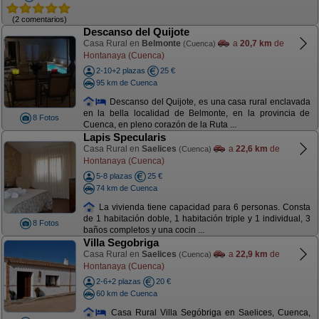
(2 comentarios)
Descanso del Quijote
Casa Rural en
Belmonte
a
20,7 km
de
(Cuenca)
Hontanaya (Cuenca)
2-10+2 plazas
25 €
95 km de Cuenca
Descanso del Quijote, es una casa rural enclavada
en la bella localidad de Belmonte, en la provincia de
8 Fotos
Cuenca, en pleno corazón de la Ruta ...
Lapis Specularis
Casa Rural en
Saelices
a
22,6 km
de
(Cuenca)
Hontanaya (Cuenca)
5-8 plazas
25 €
74 km de Cuenca
La vivienda tiene capacidad para 6 personas. Consta
de 1 habitación doble, 1 habitación triple y 1 individual, 3
8 Fotos
baños completos y una cocin ...
Villa Segobriga
Casa Rural en
Saelices
a
22,9 km
de
(Cuenca)
Hontanaya (Cuenca)
2-6+2 plazas
20 €
60 km de Cuenca
Casa Rural Villa Segóbriga en Saelices, Cuenca,