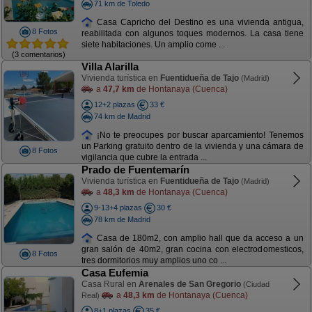
71 km de Toledo
Casa Capricho del Destino es una vivienda antigua,
8 Fotos
reabilitada con algunos toques modernos. La casa tiene
siete habitaciones. Un amplio come ...
(3 comentarios)
Villa Alarilla
Vivienda turística en
Fuentidueña de Tajo
(Madrid)
a
47,7 km
de Hontanaya (Cuenca)
12+2 plazas
33 €
74 km de Madrid
¡No te preocupes por buscar aparcamiento! Tenemos
un Parking gratuito dentro de la vivienda y una cámara de
8 Fotos
vigilancia que cubre la entrada ...
Prado de Fuentemarín
Vivienda turística en
Fuentidueña de Tajo
(Madrid)
a
48,3 km
de Hontanaya (Cuenca)
9-13+4 plazas
30 €
78 km de Madrid
Casa de 180m2, con amplio hall que da acceso a un
gran salón de 40m2, gran cocina con electrodomesticos,
8 Fotos
tres dormitorios muy amplios uno co ...
Casa Eufemia
Casa Rural en
Arenales de San Gregorio
(Ciudad
a
48,3 km
de Hontanaya (Cuenca)
Real)
8+1 plazas
35 €