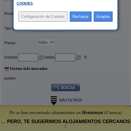
COOKIES
.
Provincias/Islas:
Tipo alquiler:
Plazas:
X
Entrada:
Salida:
Fechas más buscadas
pueblo:
MÁS FILTROS
No se han encontrado alojamientos en
Hontanaya
(Cuenca)
... PERO, TE SUGERIMOS ALOJAMIENTOS CERCANOS
: