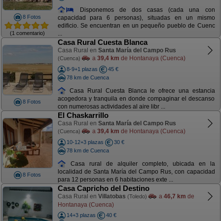
Disponemos de dos casas (cada una con
8 Fotos
capacidad para 6 personas), situadas en un mismo
edificio. Se encuentran en un pequeño pueblo de Cuenc
(1 comentario)
...
Casa Rural Cuesta Blanca
Casa Rural en
Santa María del Campo Rus
a
39,4 km
de Hontanaya (Cuenca)
(Cuenca)
8-9+1 plazas
45 €
78 km de Cuenca
Casa Rural Cuesta Blanca le ofrece una estancia
acogedora y tranquila en donde compaginar el descanso
8 Fotos
con numerosas actividades al aire libr ...
El Chaskarrillo
Casa Rural en
Santa María del Campo Rus
a
39,4 km
de Hontanaya (Cuenca)
(Cuenca)
10-12+3 plazas
30 €
78 km de Cuenca
Casa rural de alquiler completo, ubicada en la
localidad de Santa María del Campo Rus, con capacidad
8 Fotos
para 12 personas en 6 habitaciones exte ...
Casa Capricho del Destino
Casa Rural en
Villatobas
a
46,7 km
de
(Toledo)
Hontanaya (Cuenca)
14+3 plazas
40 €