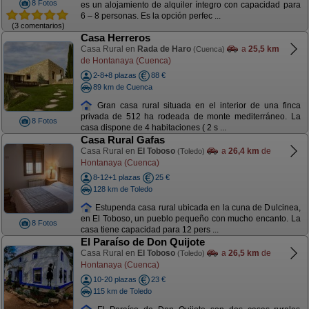
8 Fotos
es un alojamiento de alquiler íntegro con capacidad para
6 – 8 personas. Es la opción perfec ...
(3 comentarios)
Casa Herreros
Casa Rural en
Rada de Haro
a
25,5 km
(Cuenca)
de Hontanaya (Cuenca)
2-8+8 plazas
88 €
89 km de Cuenca
Gran casa rural situada en el interior de una finca
privada de 512 ha rodeada de monte mediterráneo. La
8 Fotos
casa dispone de 4 habitaciones ( 2 s ...
Casa Rural Gafas
Casa Rural en
El Toboso
a
26,4 km
de
(Toledo)
Hontanaya (Cuenca)
8-12+1 plazas
25 €
128 km de Toledo
Estupenda casa rural ubicada en la cuna de Dulcinea,
en El Toboso, un pueblo pequeño con mucho encanto. La
8 Fotos
casa tiene capacidad para 12 pers ...
El Paraíso de Don Quijote
Casa Rural en
El Toboso
a
26,5 km
de
(Toledo)
Hontanaya (Cuenca)
10-20 plazas
23 €
115 km de Toledo