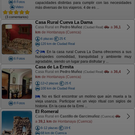
8 Fotos
capacidades distintas para cumplir con las necesidades
Video
más diversas de los viajeros. 4 de es ...
(3 comentarios)
Casa Rural Cueva La Dama
Casa Rural en
Pedro Muñoz
a
36,1
(Ciudad Real)
km
de Hontanaya (Cuenca)
6 plazas
25 €
120 km de Ciudad Real
En la casa rural Cueva La Dama ofrecemos a sus
huéspedes comodidad, tranquilidad y ambiente muy
6 Fotos
agradable, siendo un lugar para disfrutar y ...
Casa de La Ermita
Casa Rural en
Pedro Muñoz
a
36,4
(Ciudad Real)
km
de Hontanaya (Cuenca)
12+2 plazas
25 €
100 km de Ciudad Real
No es fácil encontrar un molino que aún muela a la
vieja usanza. Participar en un viejo ritual con siglos de
8 Fotos
historia. En la casa de la Ermi ...
El Romeral
Casa Rural en
Castillo de Garcimuñoz
(Cuenca)
a
39,1 km
de Hontanaya (Cuenca)
6-12 plazas
19 €
68 km de Cuenca