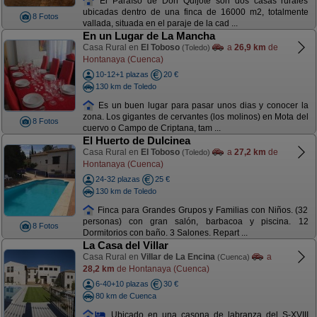
El Paraíso de Don Quijote son dos casas rurales
ubicadas dentro de una finca de 16000 m2, totalmente
8 Fotos
vallada, situada en el paraje de la cad ...
En un Lugar de La Mancha
Casa Rural en
El Toboso
a
26,9 km
de
(Toledo)
Hontanaya (Cuenca)
10-12+1 plazas
20 €
130 km de Toledo
Es un buen lugar para pasar unos dias y conocer la
zona. Los gigantes de cervantes (los molinos) en Mota del
8 Fotos
cuervo o Campo de Criptana, tam ...
El Huerto de Dulcinea
Casa Rural en
El Toboso
a
27,2 km
de
(Toledo)
Hontanaya (Cuenca)
24-32 plazas
25 €
130 km de Toledo
Finca para Grandes Grupos y Familias con Niños. (32
personas) con gran salón, barbacoa y piscina. 12
8 Fotos
Dormitorios con baño. 3 Salones. Repart ...
La Casa del Villar
Casa Rural en
Villar de La Encina
a
(Cuenca)
28,2 km
de Hontanaya (Cuenca)
6-40+10 plazas
30 €
80 km de Cuenca
Ubicado en una casona de labranza del S-XVIII