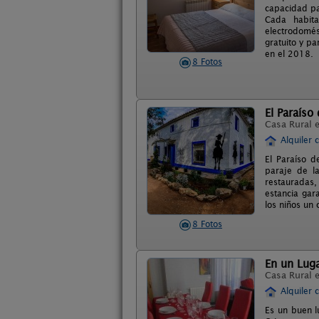
capacidad pa
Cada habit
electrodomés
gratuito y pa
en el 2018.
8 Fotos
El Paraíso
Casa Rural 
Alquiler 
El Paraíso d
paraje de l
restauradas,
estancia gar
los niños un 
8 Fotos
En un Lug
Casa Rural 
Alquiler 
Es un buen l