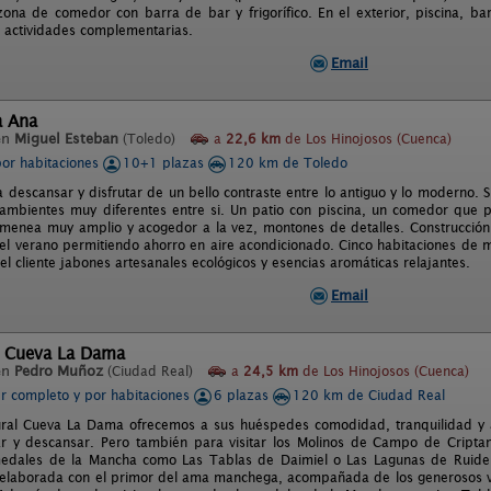
ona de comedor con barra de bar y frigorífico. En el exterior, piscina, ba
actividades complementarias.
Email
a Ana
en
Miguel Esteban
(Toledo)
a
22,6 km
de Los Hinojosos (Cuenca)
por habitaciones
10+1 plazas
120 km de Toledo
a descansar y disfrutar de un bello contraste entre lo antiguo y lo moderno.
ambientes muy diferentes entre si. Un patio con piscina, un comedor que pu
imenea muy amplio y acogedor a la vez, montones de detalles. Construcción s
el verano permitiendo ahorro en aire acondicionado. Cinco habitaciones de 
el cliente jabones artesanales ecológicos y esencias aromáticas relajantes.
Email
l Cueva La Dama
en
Pedro Muñoz
(Ciudad Real)
a
24,5 km
de Los Hinojosos (Cuenca)
er completo y por habitaciones
6 plazas
120 km de Ciudad Real
ural Cueva La Dama ofrecemos a sus huéspedes comodidad, tranquilidad y 
ar y descansar. Pero también para visitar los Molinos de Campo de Criptan
edales de la Mancha como Las Tablas de Daimiel o Las Lagunas de Ruide
 elaborada con el primor del ama manchega, acompañada de los generosos 