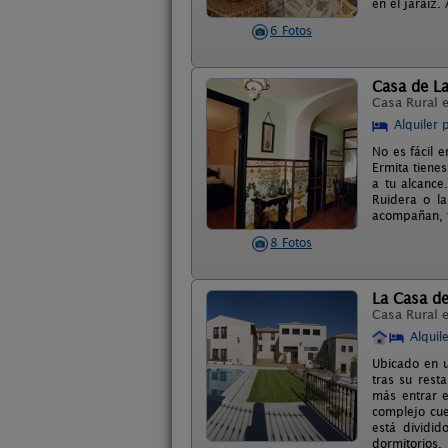
en el jaraiz
6 Fotos
Casa de La
Casa Rural 
Alquiler 
No es fácil e
Ermita tiene
a tu alcance
Ruidera o la
acompañan, te
8 Fotos
La Casa del
Casa Rural 
Alquil
Ubicado en u
tras su rest
más entrar e
complejo cue
está dividi
dormitorios.