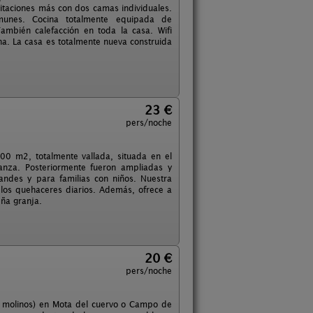
taciones más con dos camas individuales.
unes. Cocina totalmente equipada de
También calefacción en toda la casa. Wifi
ina. La casa es totalmente nueva construida
23 €
pers/noche
00 m2, totalmente vallada, situada en el
anza. Posteriormente fueron ampliadas y
randes y para familias con niños. Nuestra
e los quehaceres diarios. Además, ofrece a
eña granja.
20 €
pers/noche
os molinos) en Mota del cuervo o Campo de