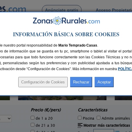
Anúnciate gratis
Acceso Propietar
Busca por pueblo
INFORMACIÓN BÁSICA SOBRE COOKIES
 Los Hinojosos
de Los Hinojosos
de nuestro portal responsabilidad de
Mario Temprado Casas
.
o de información que se guarda en tu pc, smartphone o tablet al visitar el port
ecesarias para que todo funcione correctamente son las Cookies Técnicas y no ne
rias), personalizadas según tus preferencias y con publicidad ajustada a tus búsq
sactivación desde “Configuración de Cookies”. Más información en nuestra
POLÍTI
El Vallejo de Jabalera
Ca
2 pers.
8-24 pers.
22 €
25 €
Jabalera (Cuenca)
C
e
desde
Precio (€/pers)
Características
de 1 a 20
Piscina
Admite animales
de 21 a 30
Mostrar más características