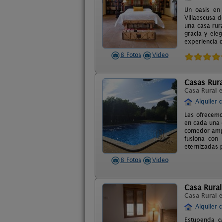
Un oasis en 
Villaescusa 
una casa rur
gracia y ele
experiencia d
8 Fotos
Video
Casas Rura
Casa Rural 
Alquiler 
Les ofrecemo
en cada una 
comedor ampl
fusiona con 
eternizadas p
8 Fotos
Video
Casa Rural
Casa Rural 
Alquiler 
Estupenda c