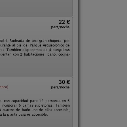
22 €
pers/noche
bel II. Rodeada de una gran chopera, por
aurante al pie del Parque Arqueológico de
dades. También disponemos de 4 bungalows
entan con 2 habitaciones, baño, cocina-
30 €
enca)
pers/noche
us, con capacidad para 12 personas en 6
de incoporar 6 camas supletorias. Tambien
3 cuartos de baño uno de ellos accesible,
 la planta baja es accesible.