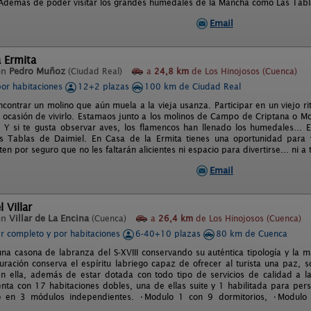
. Además de poder visitar los grandes humedales de la Mancha como Las Tab
Email
 Ermita
en
Pedro Muñoz
(Ciudad Real)
a
24,8 km
de Los Hinojosos (Cuenca)
por habitaciones
12+2 plazas
100 km de Ciudad Real
ncontrar un molino que aún muela a la vieja usanza. Participar en un viejo rit
s ocasión de vivirlo. Estamaos junto a los molinos de Campo de Criptana o M
. Y si te gusta observar aves, los flamencos han llenado los humedales...
s Tablas de Daimiel. En Casa de la Ermita tienes una oportunidad para ver
n por seguro que no les faltarán alicientes ni espacio para divertirse... ni 
Email
 Villar
en
Villar de La Encina
(Cuenca)
a
26,4 km
de Los Hinojosos (Cuenca)
er completo y por habitaciones
6-40+10 plazas
80 km de Cuenca
na casona de labranza del S-XVIII conservando su auténtica tipología y la m
auración conserva el espíritu labriego capaz de ofrecer al turista una paz, 
n ella, además de estar dotada con todo tipo de servicios de calidad a la
nta con 17 habitaciones dobles, una de ellas suite y 1 habilitada para per
do en 3 módulos independientes. •Modulo 1 con 9 dormitorios, •Modulo