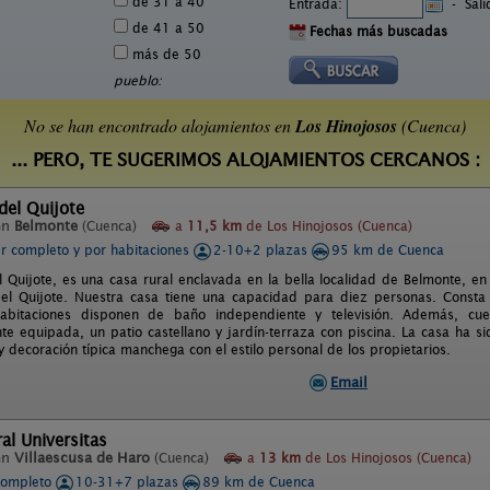
de 31 a 40
Entrada:
-
Sal
de 41 a 50
Fechas más buscadas
más de 50
pueblo:
No se han encontrado alojamientos en
Los Hinojosos
(Cuenca)
... PERO, TE SUGERIMOS ALOJAMIENTOS CERCANOS :
del Quijote
en
Belmonte
(Cuenca)
a
11,5 km
de Los Hinojosos (Cuenca)
er completo y por habitaciones
2-10+2 plazas
95 km de Cuenca
 Quijote, es una casa rural enclavada en la bella localidad de Belmonte, en
el Quijote. Nuestra casa tiene una capacidad para diez personas. Consta d
abitaciones disponen de baño independiente y televisión. Además, cu
e equipada, un patio castellano y jardín-terraza con piscina. La casa ha 
y decoración típica manchega con el estilo personal de los propietarios.
Email
ral Universitas
en
Villaescusa de Haro
(Cuenca)
a
13 km
de Los Hinojosos (Cuenca)
completo
10-31+7 plazas
89 km de Cuenca