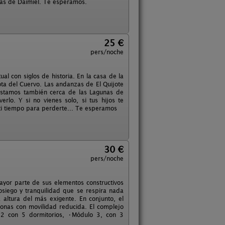
las de Daimiel. Te esperamos.
25 €
pers/noche
ual con siglos de historia. En la casa de la
ota del Cuervo. Las andanzas de El Quijote
 Estamos también cerca de las Lagunas de
lo. Y si no vienes solo, si tus hijos te
a ti tiempo para perderte... Te esperamos
30 €
pers/noche
ayor parte de sus elementos constructivos
sosiego y tranquilidad que se respira nada
 altura del más exigente. En conjunto, el
sonas con movilidad reducida. El complejo
 2 con 5 dormitorios, •Módulo 3, con 3