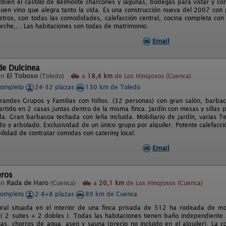
mbién el castillo de Belmonte charcones y lagunas, bodegas para vistar y 
uen vino que alegra tanto la vida. Es una construcción nueva del 2007 con p
tros, con todas las comodidades, calefacción central, cocina completa con l
rche,... Las habitaciones son todas de matrimonio.
Email
de Dulcinea
en
El Toboso
(Toledo)
a
18,4 km
de Los Hinojosos (Cuenca)
completo
24-32 plazas
130 km de Toledo
randes Grupos y Familias con Niños. (32 personas) con gran salón, barbac
artido en 2 casas juntas dentro de la misma finca. Jardín con mesas y sillas
da. Gran barbacoa techada con leña incluida. Mobiliario de jardín, varias
ado y arbolado. Exclusividad de un único grupo por alquiler. Potente calefacc
ilidad de contratar comidas con catering local.
Email
eros
en
Rada de Haro
(Cuenca)
a
20,1 km
de Los Hinojosos (Cuenca)
completo
2-8+8 plazas
89 km de Cuenca
ural situada en el interior de una finca privada de 512 ha rodeada de m
 ( 2 suites + 2 dobles ). Todas las habitaciones tienen baño independiente
has, chorros de agua, aseo y sauna (precio no incluido en el alquiler). La 