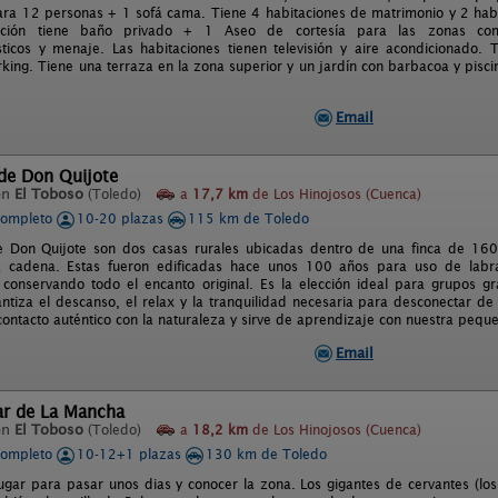
ra 12 personas + 1 sofá cama. Tiene 4 habitaciones de matrimonio y 2 habi
ación tiene baño privado + 1 Aseo de cortesía para las zonas com
ticos y menaje. Las habitaciones tienen televisión y aire acondicionado. 
rking. Tiene una terraza en la zona superior y un jardín con barbacoa y pisc
Email
 de Don Quijote
en
El Toboso
(Toledo)
a
17,7 km
de Los Hinojosos (Cuenca)
completo
10-20 plazas
115 km de Toledo
e Don Quijote son dos casas rurales ubicadas dentro de una finca de 160
a cadena. Estas fueron edificadas hace unos 100 años para uso de labr
 conservando todo el encanto original. Es la elección ideal para grupos g
antiza el descanso, el relax y la tranquilidad necesaria para desconectar d
contacto auténtico con la naturaleza y sirve de aprendizaje con nuestra pequ
Email
ar de La Mancha
en
El Toboso
(Toledo)
a
18,2 km
de Los Hinojosos (Cuenca)
completo
10-12+1 plazas
130 km de Toledo
ugar para pasar unos dias y conocer la zona. Los gigantes de cervantes (l