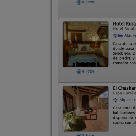
8 Fotos
Hotel Rura
Hotel Rural
Alquil
Casa de labr
donde pasa e
Segóbriga. D
de piedra y
comedor con 
8 Fotos
El Chaskarr
Casa Rural 
Alquiler 
Casa rural d
habitaciones
dispone de m
cocina compl
8 Fotos