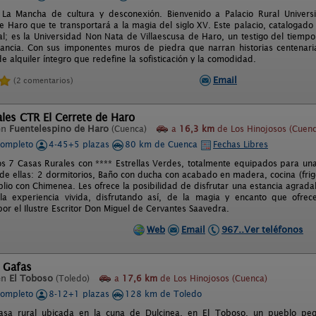
La Mancha de cultura y desconexión. Bienvenido a Palacio Rural Universi
de Haro que te transportará a la magia del siglo XV. Este palacio, catalogado
al; es la Universidad Non Nata de Villaescusa de Haro, un testigo del tiempo 
gancia. Con sus imponentes muros de piedra que narran historias centenarias
e alquiler íntegro que redefine la sofisticación y la comodidad.
Email
(2 comentarios)
les CTR El Cerrete de Haro
en
Fuentelespino de Haro
(Cuenca)
a
16,3 km
de Los Hinojosos (Cuenc
completo
4-45+5 plazas
80 km de Cuenca
Fechas Libres
s 7 Casas Rurales con **** Estrellas Verdes, totalmente equipados para u
de ellas: 2 dormitorios, Baño con ducha con acabado en madera, cocina (frigor
io con Chimenea. Les ofrece la posibilidad de disfrutar una estancia agradab
la experiencia vivida, disfrutando así, de la magia y encanto que ofrec
or el Ilustre Escritor Don Miguel de Cervantes Saavedra.
Web
Email
967..Ver teléfonos
 Gafas
en
El Toboso
(Toledo)
a
17,6 km
de Los Hinojosos (Cuenca)
completo
8-12+1 plazas
128 km de Toledo
asa rural ubicada en la cuna de Dulcinea, en El Toboso, un pueblo pe