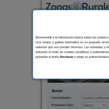
Busca por alojamiento
Alojamientos
>
Castilla-La Mancha
>
Cuenca
>
Casas Rurales cerca 
Bienvenid@ a la información básica sobre las cookies 
Una cookie o galleta informática es un pequeño archiv
externas que nos prestan servicios. Las activadas y n
activarás el resto de cookies (analíticas y publicita
pulsando el botón
Rechazar
o elegir su activación/de
El Pinar
La Casa de La Posada
10-20+6 pers.
3-1
40 €
uenca)
Ribagorda (Cuenca)
desde
desd
Buscar
Comunidades:
Provincias/Islas: