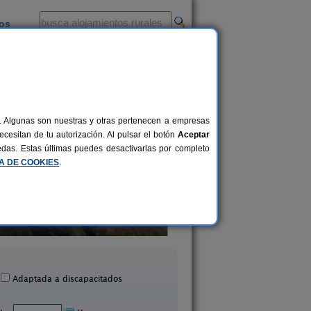
ios
-
al. Algunas son nuestras y otras pertenecen a empresas
cesitan de tu autorización. Al pulsar el botón
Aceptar
uedas. Estas últimas puedes desactivarlas por completo
CA DE COOKIES
.
sa Rural Parajes del Júcar
Casa Rural La Casa del S
8+1 pers.
21 €
asas de Benítez (Cuenca)
Sotos (Cuenca)
desde
Adaptada a discapacitados