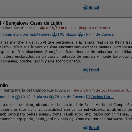
Email
l / Bungalows Casas de Luján
 en
Saelices
(Cuenca)
a
28,3 km
de Los Hinojosos (Cuenca)
er completo y por habitaciones
100 plazas
76 km de Cuenca
anza manchega del s. XVI que pertenecía a la familia real de la Reina Isa
l río Cigüela y a la vera de ésta encontramos extensos montes. Hotel-rest
ispone de 9 habitaciones, 2 en Júnior Suite, dotadas de todas las comodi
 madera enclavados en un paraje rodeado de encinas y monte bajo que cu
chimenea, porche, jardín y aire acondicionado.
Email
illo
en
Santa María del Campo Rus
(Cuenca)
a
35 km
de Los Hinojosos (Cu
completo
10-12+3 plazas
78 km de Cuenca
Fechas Libres
e alquiler completo, ubicada en la localidad de Santa María del Campo R
 exteriores (dos de ellas accesibles) con camas individuales, posibilidad 
obiliario para bebes (cunas, trona, cambiador, etc). Salón con chimenea, 
etamente equipada, patio, jardín y parking. Zona exterior con barbacoa. Toda
Email