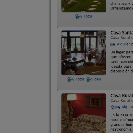
chimenea y z
Organizamos 
8 Fotos
Casa Sant
Casa Rural 
Alquiler 
Un lugar par
que ofrecen 
salón con ch
ideada para 
disposición d
8 Fotos
Video
Casa Rura
Casa Rural 
Alquil
En la casa r
para disfrut
grandes hum
gastronomía