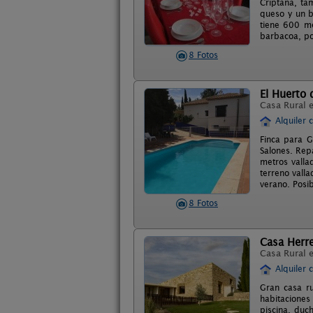
Criptana, ta
queso y un b
tiene 600 me
barbacoa, po
8 Fotos
El Huerto 
Casa Rural 
Alquiler 
Finca para G
Salones. Rep
metros valla
terreno vall
verano. Posib
8 Fotos
Casa Herr
Casa Rural 
Alquiler 
Gran casa r
habitaciones
piscina, duc