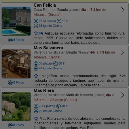
Can Felicia
Casa Rural en
Beuda
a
7,4 km
de
(Girona)
Albanya (Girona)
18+3 plazas
40 €
35 km de Girona
Antiguas escuelas reformadas como turismo rural
desde 1995. Consta de siete habitaciones dobles con
8 Fotos
baño y una familiar con baño, sala de es ...
Mas Salvanera
Vivienda turística en
Beuda
a
7,9 km
de
(Girona)
Albanya (Girona)
30 plazas
60 €
44 km de Girona
Magnífica masía semiamurallada del siglo XVII
rodeada de bosques y jardines que hacen de éste un
8 Fotos
lugar mágico y con encanto. La casa tiene 3 ...
Mas Riera
Vivienda turística en
Maià de Montcal
a
(Girona)
9,6 km
de Albanya (Girona)
2-14 plazas
30 €
25 km de Girona
Mas Riera consta de dos alojamientos completamente
independientes y totalmente equipados, ideales para
8 Fotos
familias o grupos de amigos. Mas Rier ...