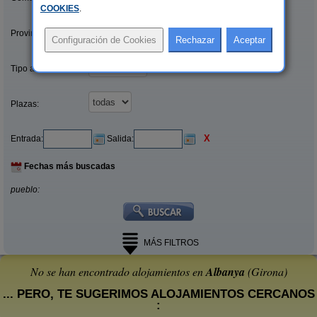
COOKIES
.
Provincias/Islas:
Tipo alquiler:
Plazas:
X
Entrada:
Salida:
Fechas más buscadas
pueblo:
MÁS FILTROS
No se han encontrado alojamientos en
Albanya
(Girona)
... PERO, TE SUGERIMOS ALOJAMIENTOS CERCANOS
: