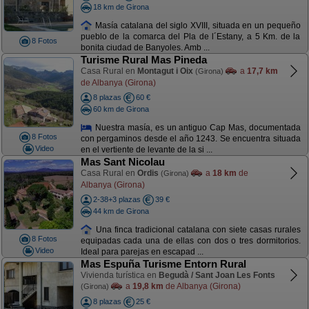
18 km de Girona
Masía catalana del siglo XVIII, situada en un pequeño
pueblo de la comarca del Pla de l´Estany, a 5 Km. de la
8 Fotos
bonita ciudad de Banyoles. Amb ...
Turisme Rural Mas Pineda
Casa Rural en
Montagut i Oix
a
17,7 km
(Girona)
de Albanya (Girona)
8 plazas
60 €
60 km de Girona
Nuestra masía, es un antiguo Cap Mas, documentada
8 Fotos
con pergaminos desde el año 1243. Se encuentra situada
Video
en el vertiente de levante de la si ...
Mas Sant Nicolau
Casa Rural en
Ordis
a
18 km
de
(Girona)
Albanya (Girona)
2-38+3 plazas
39 €
44 km de Girona
Una finca tradicional catalana con siete casas rurales
8 Fotos
equipadas cada una de ellas con dos o tres dormitorios.
Video
Ideal para parejas en escapad ...
Mas Espuña Turisme Entorn Rural
Vivienda turística en
Begudà / Sant Joan Les Fonts
a
19,8 km
de Albanya (Girona)
(Girona)
8 plazas
25 €