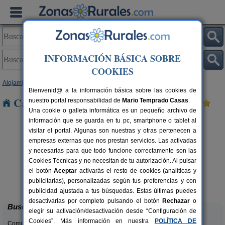
INFORMACIÓN BÁSICA SOBRE
COOKIES
Alojamientos
>
Cataluña
>
Girona
> Albanya
Bienvenid@ a la información básica sobre las cookies de
Casas Rurales cerca de Albanya
nuestro portal responsabilidad de
Mario Temprado Casas
.
Una cookie o galleta informática es un pequeño archivo de
información que se guarda en tu pc, smartphone o tablet al
visitar el portal. Algunas son nuestras y otras pertenecen a
empresas externas que nos prestan servicios. Las activadas
y necesarias para que todo funcione correctamente son las
Cookies Técnicas y no necesitan de tu autorización. Al pulsar
rs.
el botón
Aceptar
activarás el resto de cookies (analíticas y
 €
Can Garganta
6 pers.
publicitarias), personalizadas según tus preferencias y con
36 €
Centenys (Girona)
desde
publicidad ajustada a tus búsquedas. Estas últimas puedes
desactivarlas por completo pulsando el botón
Rechazar
o
Buscar
elegir su activación/desactivación desde “Configuración de
Cookies”. Más información en nuestra
POLÍTICA DE
Comunidades: