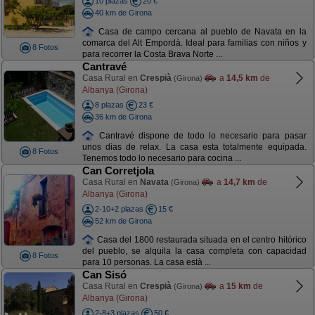
10 plazas
20 €
40 km de Girona
Casa de campo cercana al pueblo de Navata en la
comarca del Alt Empordà. Ideal para familias con niños y
8 Fotos
para recorrer la Costa Brava Norte ...
Cantravé
Casa Rural en
Crespià
a
14,5 km
de
(Girona)
Albanya (Girona)
8 plazas
23 €
36 km de Girona
Cantravé dispone de todo lo necesario para pasar
unos dias de relax. La casa esta totalmente equipada.
8 Fotos
Tenemos todo lo necesario para cocina ...
Can Corretjola
Casa Rural en
Navata
a
14,7 km
de
(Girona)
Albanya (Girona)
2-10+2 plazas
15 €
52 km de Girona
Casa del 1800 restaurada situada en el centro hitórico
del pueblo, se alquila la casa completa con capacidad
8 Fotos
para 10 personas. La casa està ...
Can Sisó
Casa Rural en
Crespià
a
15 km
de
(Girona)
Albanya (Girona)
2-8+3 plazas
50 €