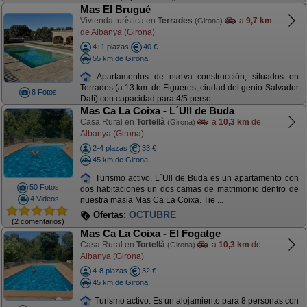
Mas El Brugué
Vivienda turística en
Terrades
a
9,7 km
(Girona)
de Albanya (Girona)
4+1 plazas
40 €
55 km de Girona
Apartamentos de nueva construcción, situados en
Terrades (a 13 km. de Figueres, ciudad del genio Salvador
8 Fotos
Dalí) con capacidad para 4/5 perso ...
Mas Ca La Coixa - L´Ull de Buda
Casa Rural en
Tortellà
a
10,3 km
de
(Girona)
Albanya (Girona)
2-4 plazas
33 €
45 km de Girona
Turismo activo. L´Ull de Buda es un apartamento con
50 Fotos
dos habitaciones un dos camas de matrimonio dentro de
4 Videos
nuestra masia Mas Ca La Coixa. Tie ...
OFERTA AGOSTO
Ofertas:
(2 comentarios)
Mas Ca La Coixa - El Fogatge
Casa Rural en
Tortellà
a
10,3 km
de
(Girona)
Albanya (Girona)
4-8 plazas
32 €
45 km de Girona
Turismo activo. Es un alojamiento para 8 personas con