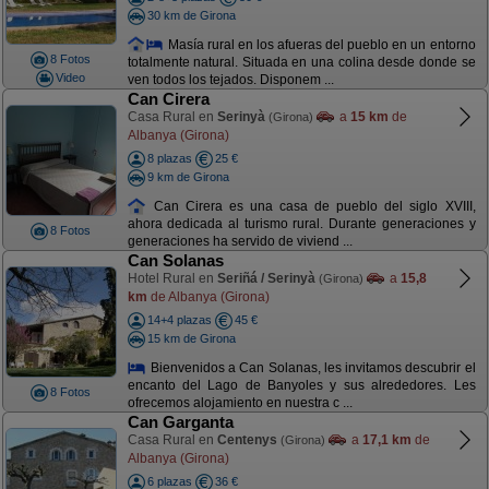
30 km de Girona
Masía rural en los afueras del pueblo en un entorno
8 Fotos
totalmente natural. Situada en una colina desde donde se
Video
ven todos los tejados. Disponem ...
Can Cirera
Casa Rural en
Serinyà
a
15 km
de
(Girona)
Albanya (Girona)
8 plazas
25 €
9 km de Girona
Can Cirera es una casa de pueblo del siglo XVIII,
ahora dedicada al turismo rural. Durante generaciones y
8 Fotos
generaciones ha servido de viviend ...
Can Solanas
Hotel Rural en
Seriñá / Serinyà
a
15,8
(Girona)
km
de Albanya (Girona)
14+4 plazas
45 €
15 km de Girona
Bienvenidos a Can Solanas, les invitamos descubrir el
encanto del Lago de Banyoles y sus alrededores. Les
8 Fotos
ofrecemos alojamiento en nuestra c ...
Can Garganta
Casa Rural en
Centenys
a
17,1 km
de
(Girona)
Albanya (Girona)
6 plazas
36 €