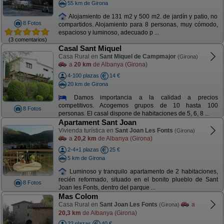
55 km de Girona
Alojamiento de 131 m2 y 500 m2. de jardín y patio, no
8 Fotos
compartidos. Alojamiento para 8 personas, muy cómodo,
espacioso y luminoso, adecuado p ...
(3 comentarios)
Casal Sant Miquel
Casa Rural en
Sant Miquel de Campmajor
(Girona)
a
20 km
de Albanya (Girona)
4-100 plazas
14 €
20 km de Girona
Damos importancia a la calidad a precios
competitivos. Acogemos grupos de 10 hasta 100
8 Fotos
personas. El casal dispone de habitaciones de 5, 6, 8 ...
Apartament Sant Joan
Vivienda turística en
Sant Joan Les Fonts
(Girona)
a
20,2 km
de Albanya (Girona)
2-4+1 plazas
25 €
5 km de Girona
Luminoso y tranquilo apartamento de 2 habitaciones,
recién reformado, situado en el bonito plueblo de Sant
8 Fotos
Joan les Fonts, dentro del parque ...
Mas Colom
Casa Rural en
Sant Joan Les Fonts
a
(Girona)
20,3 km
de Albanya (Girona)
22 plazas
40 €