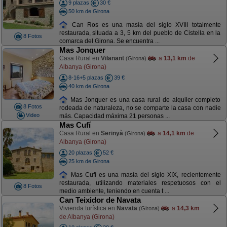
9 plazas
30 €
50 km de Girona
Can Ros es una masía del siglo XVIII totalmente
restaurada, situada a 3, 5 km del pueblo de Cistella en la
8 Fotos
comarca del Girona. Se encuentra ...
Mas Jonquer
Casa Rural en
Vilanant
a
13,1 km
de
(Girona)
Albanya (Girona)
8-16+5 plazas
39 €
40 km de Girona
Mas Jonquer es una casa rural de alquiler completo
8 Fotos
rodeada de naturaleza, no se comparte la casa con nadie
Video
más. Capacidad máxima 21 personas ...
Mas Cufí
Casa Rural en
Serinyà
a
14,1 km
de
(Girona)
Albanya (Girona)
20 plazas
52 €
25 km de Girona
Mas Cufí es una masía del siglo XIX, recientemente
restaurada, utilizando materiales respetuosos con el
8 Fotos
medio ambiente, teniendo en cuenta t ...
Can Teixidor de Navata
Vivienda turística en
Navata
a
14,3 km
(Girona)
de Albanya (Girona)