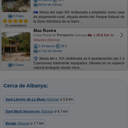
59 km de Girona
Masia del siglo XIV restaurada y adaptada como casa
8 Fotos
de alojamiento rural, situada dentro del Parque Natural de
la Zona Volcánica de la Garro ...
(3 comentarios)
Mas Rovira
Casa Rural en
Porqueres
a
20,6 km
de
(Girona)
Albanya (Girona)
2-20 plazas
35 €
17 km de Girona
Masía del s. XVI, distribuida en 6 apartamentos (de 2 a
5 personas) totalmente equipados. Situada en un espacio
8 Fotos
natural protegido donde mina ...
Cerca de Albanya:
Sant Llorenç de La Muga
(Girona)
a 5,8 km
Sant Marti Sesserres
(Girona)
a 6,7 km
Beuda
(Girona)
a 7,7 km