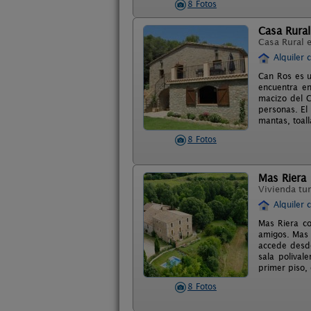
8 Fotos
Casa Rura
Casa Rural 
Alquiler 
Can Ros es u
encuentra en
macizo del C
personas. El
mantas, toall
8 Fotos
Mas Riera
Vivienda tur
Alquiler 
Mas Riera co
amigos. Mas 
accede desde
sala polival
primer piso,
8 Fotos