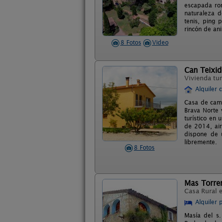
escapada rom
naturaleza d
tenis, ping 
rincón de an
8 Fotos
Video
Can Teixid
Vivienda tur
Alquiler 
Casa de camp
Brava Norte 
turístico en
de 2014, air
dispone de u
libremente.
8 Fotos
Mas Torre
Casa Rural 
Alquiler 
Masía del s.