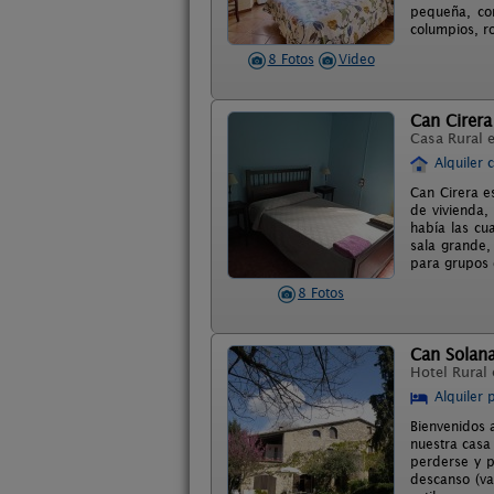
pequeña, con
columpios, r
8 Fotos
Video
Can Cirera
Casa Rural 
Alquiler 
Can Cirera e
de vivienda,
había las cu
sala grande,
para grupos 
8 Fotos
Can Solan
Hotel Rural
Alquiler 
Bienvenidos 
nuestra casa
perderse y p
descanso (va