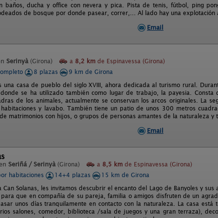
 baños, ducha y office con nevera y pica. Pista de tenis, fútbol, ping pon
odeados de bosque por donde pasear, correr,... Al lado hay una explotación 
Email
en
Serinyà
(Girona)
a
8,2 km
de Espinavessa (Girona)
completo
8 plazas
9 km de Girona
s una casa de pueblo del siglo XVIII, ahora dedicada al turismo rural. Dura
 donde se ha utilizado también como lugar de trabajo, la payesia. Consta 
adras de los animales, actualmente se conservan los arcos originales. La se
 habitaciones y lavabo. También tiene un patio de unos 300 metros cuadrad
de matrimonios con hijos, o grupos de personas amantes de la naturaleza y tr
Email
as
 en
Seriñá / Serinyà
(Girona)
a
8,5 km
de Espinavessa (Girona)
por habitaciones
14+4 plazas
15 km de Girona
a Can Solanas, les invitamos descubrir el encanto del Lago de Banyoles y sus
 para que en compañía de su pareja, familia o amigos disfruten de un agrada
asar unos días tranquilamente en contacto con la naturaleza. La casa está
rios salones, comedor, biblioteca /sala de juegos y una gran terraza), dec