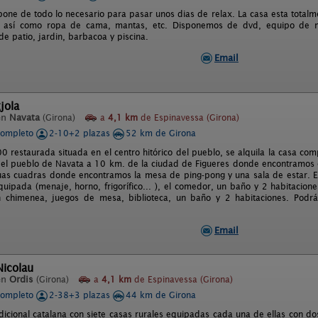
pone de todo lo necesario para pasar unos dias de relax. La casa esta total
r así como ropa de cama, mantas, etc. Disponemos de dvd, equipo de mus
e patio, jardin, barbacoa y piscina.
Email
jola
en
Navata
(Girona)
a
4,1 km
de Espinavessa (Girona)
completo
2-10+2 plazas
52 km de Girona
0 restaurada situada en el centro hitórico del pueblo, se alquila la casa c
 el pueblo de Navata a 10 km. de la ciudad de Figueres donde encontramos 
uas cuadras donde encontramos la mesa de ping-pong y una sala de estar. En
quipada (menaje, horno, frigorífico... ), el comedor, un baño y 2 habitacio
n chimenea, juegos de mesa, biblioteca, un baño y 2 habitaciones. Podrá
Email
Nicolau
en
Ordis
(Girona)
a
4,1 km
de Espinavessa (Girona)
completo
2-38+3 plazas
44 km de Girona
dicional catalana con siete casas rurales equipadas cada una de ellas con do