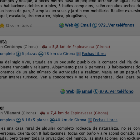
ampos y bosque, a pocos metros pasa un pequeño torrente de aguas claras.
es habitaciones dobles o triples, 5 baños completos, salón con altos techos
guo horno de pan, 2 amplias terrazas y jardín con mobiliario. Realice excursi
apel, escalada, tiro con arco, hípica, piragüismo,...
Web
Email
972..Ver teléfonos
(2 comentarios)
nta
en
Centenys
(Girona)
a
5,8 km
de Espinavessa (Girona)
completo
6 plazas
18 km de Girona
Fechas Libres
na del siglo XVIII, situada en un pequeño pueblo de la comarca del Pla de
biente tranquilo y relajante. Alojamiento para 6 personas, 3 habitaciones do
ponemos de un alto número de actividades a realizar. Masia en un pequeñ
ran interes turistico. Ven a conocernos y no te arrepentiras, ideal para
Web
Email
679..Ver teléfono
er
en
Vilanant
(Girona)
a
7,4 km
de Espinavessa (Girona)
completo
8-16+5 plazas
40 km de Girona
Fechas Libres
 es una casa rural de alquiler completo rodeada de naturaleza, no se co
rsonas. Cuenta con 8 habitaciones, todas con baño y aire acondicionado, s
lada, pero tienen toda la privacidad del mundo, las instalaciones son exclusi