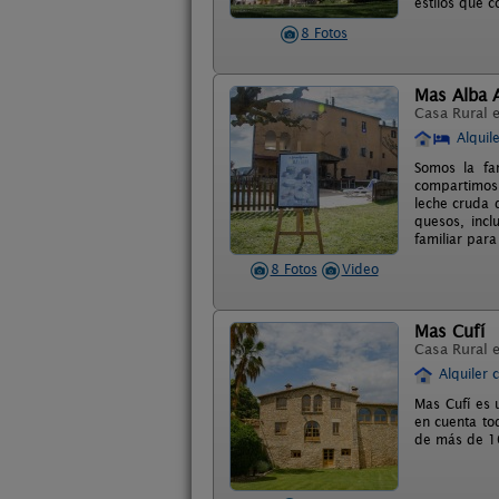
estilos que c
8 Fotos
Mas Alba 
Casa Rural 
Alquil
Somos la fa
compartimos 
leche cruda 
quesos, incl
familiar par
8 Fotos
Video
Mas Cufí
Casa Rural 
Alquiler 
Mas Cufí es 
en cuenta to
de más de 10