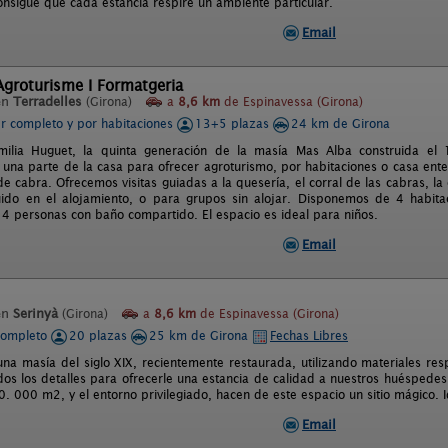
onsigue que cada estancia respire un ambiente particular.
Email
Agroturisme I Formatgeria
en
Terradelles
(Girona)
a
8,6 km
de Espinavessa (Girona)
er completo y por habitaciones
13+5 plazas
24 km de Girona
milia Huguet, la quinta generación de la masía Mas Alba construida el
una parte de la casa para ofrecer agroturismo, por habitaciones o casa en
de cabra. Ofrecemos visitas guiadas a la quesería, el corral de las cabras, 
uido en el alojamiento, o para grupos sin alojar. Disponemos de 4 habit
a 4 personas con baño compartido. El espacio es ideal para niños.
Email
en
Serinyà
(Girona)
a
8,6 km
de Espinavessa (Girona)
completo
20 plazas
25 km de Girona
Fechas Libres
una masía del siglo XIX, recientemente restaurada, utilizando materiales re
dos los detalles para ofrecerle una estancia de calidad a nuestros huéspede
. 000 m2, y el entorno privilegiado, hacen de este espacio un sitio mágico. 
Email