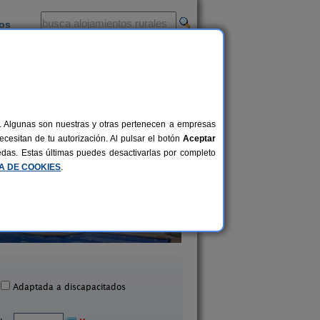
ios
-
al. Algunas son nuestras y otras pertenecen a empresas
cesitan de tu autorización. Al pulsar el botón
Aceptar
uedas. Estas últimas puedes desactivarlas por completo
CA DE COOKIES
.
Casa Rural La Cabanya
Mariona
2-6 pers.
47 €
Mata (Girona)
Romanyà de La Selva (G
desde
Adaptada a discapacitados