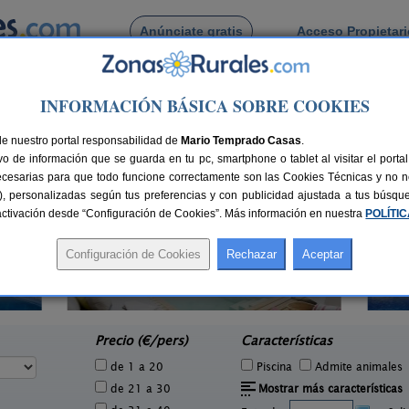
Anúnciate gratis
Acceso Propietar
Busca por pueblo
INFORMACIÓN BÁSICA SOBRE COOKIES
ssa
de Espinavessa
de nuestro portal responsabilidad de
Mario Temprado Casas
.
o de información que se guarda en tu pc, smartphone o tablet al visitar el port
ecesarias para que todo funcione correctamente son las Cookies Técnicas y no ne
rias), personalizadas según tus preferencias y con publicidad ajustada a tus búsq
sactivación desde “Configuración de Cookies”. Más información en nuestra
POLÍTI
Cal Marenya
2 pers.
11 pers.
37 €
40 €
La Tallada d´Empordà (Girona)
e
desde
Precio (€/pers)
Características
de 1 a 20
Piscina
Admite animales
de 21 a 30
Mostrar más características