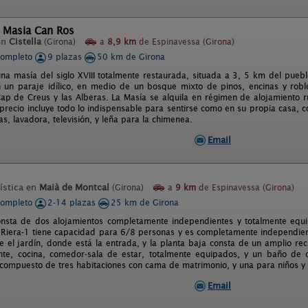
l Masia Can Ros
en
Cistella
(Girona)
a
8,9 km
de Espinavessa (Girona)
completo
9 plazas
50 km de Girona
na masía del siglo XVIII totalmente restaurada, situada a 3, 5 km del puebl
 un paraje idílico, en medio de un bosque mixto de pinos, encinas y roble
ap de Creus y las Alberas. La Masía se alquila en régimen de alojamiento 
 precio incluye todo lo indispensable para sentirse como en su propia casa,
as, lavadora, televisión, y leña para la chimenea.
Email
ística en
Maià de Montcal
(Girona)
a
9 km
de Espinavessa (Girona)
completo
2-14 plazas
25 km de Girona
nsta de dos alojamientos completamente independientes y totalmente equi
Riera-1 tiene capacidad para 6/8 personas y es completamente independient
 el jardín, donde está la entrada, y la planta baja consta de un amplio re
ente, cocina, comedor-sala de estar, totalmente equipados, y un baño de c
 compuesto de tres habitaciones con cama de matrimonio, y una para niños y
Email