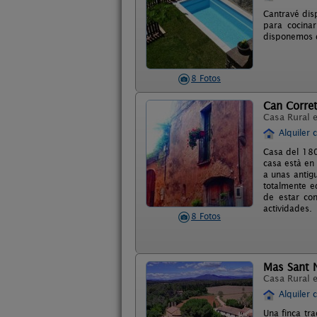
Cantravé dis
para cocina
disponemos d
8 Fotos
Can Corret
Casa Rural 
Alquiler 
Casa del 180
casa està en
a unas antig
totalmente e
de estar co
actividades.
8 Fotos
Mas Sant 
Casa Rural 
Alquiler 
Una finca tra