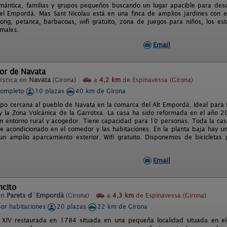
ántica, familias y grupos pequeños buscando un lugar apacible para desc
el Empordà. Mas Sant Nicolau está en una finca de amplios jardines con exc
pong, petanca, barbacoas, wifi gratuito, zona de juegos para niños, los e
imales.
Email
or de Navata
ística en
Navata
(Girona)
a
4,2 km
de Espinavessa (Girona)
completo
10 plazas
40 km de Girona
o cercana al pueblo de Navata en la comarca del Alt Empordà. Ideal para fa
y la Zona Volcánica de la Garrotxa. La casa ha sido reformada en el año 2
 un entorno rural y acogedor. Tiene capacidad para 10 personas. Toda la cas
e acondicionado en el comedor y las habitaciones. En la planta baja hay u
n amplio aparcamiento exterior. Wifi gratuito. Disponemos de bicicletas 
Email
ncito
en
Parets d´Empordà
(Girona)
a
4,3 km
de Espinavessa (Girona)
por habitaciones
20 plazas
22 km de Girona
 XIV restaurada en 1784 situada en una pequeña localidad situada en el 