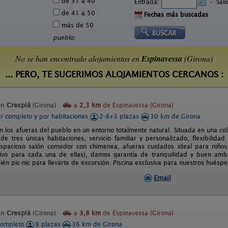
de 31 a 40
Entrada:
-
Sal
de 41 a 50
Fechas más buscadas
más de 50
pueblo:
No se han encontrado alojamientos en
Espinavessa
(Girona)
... PERO, TE SUGERIMOS ALOJAMIENTOS CERCANOS :
en
Crespià
(Girona)
a
2,3 km
de Espinavessa (Girona)
er completo y por habitaciones
2-8+3 plazas
30 km de Girona
en los afueras del pueblo en un entorno totalmente natural. Situada en una co
e tres únicas habitaciones, servicio familiar y personalizado, flexibilida
Espacioso salón comedor con chimenea, afueras cuidados ideal para niños.
sivo para cada una de ellas), damos garantía de tranquilidad y buen amb
ién pic-nic para llevarte de excursión. Piscina exclusiva para nuestros huésp
Email
en
Crespià
(Girona)
a
3,8 km
de Espinavessa (Girona)
completo
8 plazas
36 km de Girona