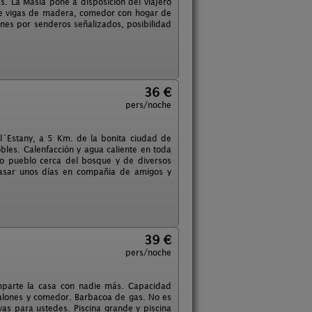
 La Masía pone a disposición del viajero
 de vigas de madera, comedor con hogar de
ones por senderos señalizados, posibilidad
36 €
pers/noche
 l´Estany, a 5 Km. de la bonita ciudad de
bles. Calenfacción y agua caliente en toda
o pueblo cerca del bosque y de diversos
 pasar unos días en compañia de amigos y
39 €
pers/noche
mparte la casa con nadie más. Capacidad
alones y comedor. Barbacoa de gas. No es
vas para ustedes. Piscina grande y piscina