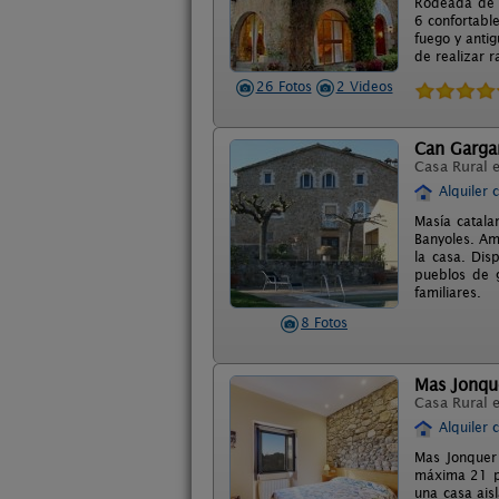
Rodeada de c
6 confortabl
fuego y anti
de realizar r
26 Fotos
2 Videos
Can Garga
Casa Rural 
Alquiler 
Masía catala
Banyoles. Am
la casa. Dis
pueblos de g
familiares.
8 Fotos
Mas Jonqu
Casa Rural 
Alquiler 
Mas Jonquer
máxima 21 pe
una casa ais