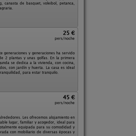
g, canasta de basquet, voleibol, petanca,
agraria.
25 €
pers/noche
nte generaciones y generaciones ha servido
de 2 plantas y unas golfas. En la primera
gunda se dedica a la vivienda, con cocina,
os, con jardín y huerta. La casa es ideal
anquilidad, para estar tranquilo.
45 €
pers/noche
 alrededores. Les ofrecemos alojamiento en
ble lugar, familiar y acogedor, ideal para
 totalmente equipada para su comodidad y
orada con mobiliario de diversas épocas y