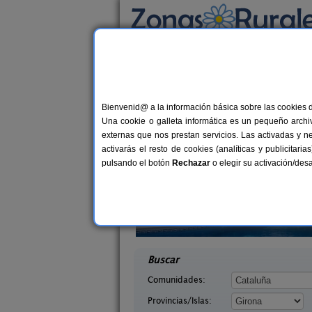
Busca por alojamiento
Alojamientos
>
Cataluña
>
Girona
> Espinave
Casas Rurales cerca 
Bienvenid@ a la información básica sobre las cookies 
Una cookie o galleta informática es un pequeño archiv
externas que nos prestan servicios. Las activadas y n
activarás el resto de cookies (analíticas y publicita
pulsando el botón
Rechazar
o elegir su activación/de
La Casa de L
2-4 pers.
45 €
Casa Alt Empordà
16+
desde
rona)
Ventalló (Girona)
desd
Buscar
Comunidades:
Provincias/Islas: