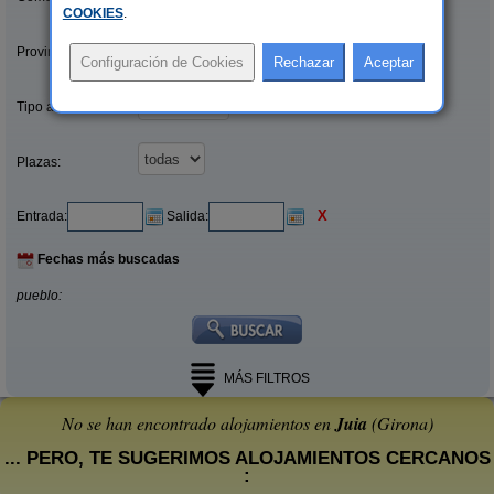
COOKIES
.
Provincias/Islas:
Tipo alquiler:
Plazas:
X
Entrada:
Salida:
Fechas más buscadas
pueblo:
MÁS FILTROS
No se han encontrado alojamientos en
Juia
(Girona)
... PERO, TE SUGERIMOS ALOJAMIENTOS CERCANOS
: