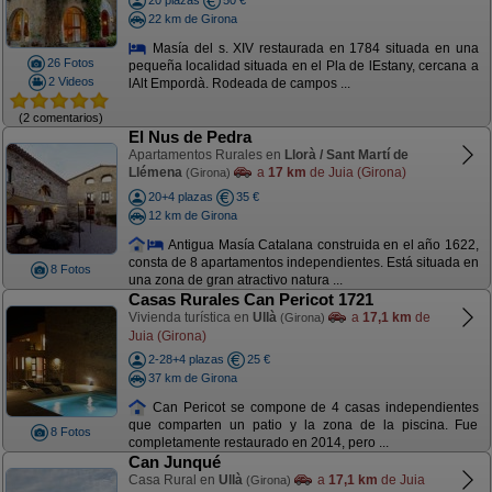
20 plazas
50 €
22 km de Girona
Masía del s. XIV restaurada en 1784 situada en una
26 Fotos
pequeña localidad situada en el Pla de lEstany, cercana a
2 Videos
lAlt Empordà. Rodeada de campos ...
(2 comentarios)
El Nus de Pedra
Apartamentos Rurales en
Llorà / Sant Martí de
Llémena
a
17 km
de Juia (Girona)
(Girona)
20+4 plazas
35 €
12 km de Girona
Antigua Masía Catalana construida en el año 1622,
consta de 8 apartamentos independientes. Está situada en
8 Fotos
una zona de gran atractivo natura ...
Casas Rurales Can Pericot 1721
Vivienda turística en
Ullà
a
17,1 km
de
(Girona)
Juia (Girona)
2-28+4 plazas
25 €
37 km de Girona
Can Pericot se compone de 4 casas independientes
que comparten un patio y la zona de la piscina. Fue
8 Fotos
completamente restaurado en 2014, pero ...
Can Junqué
Casa Rural en
Ullà
a
17,1 km
de Juia
(Girona)