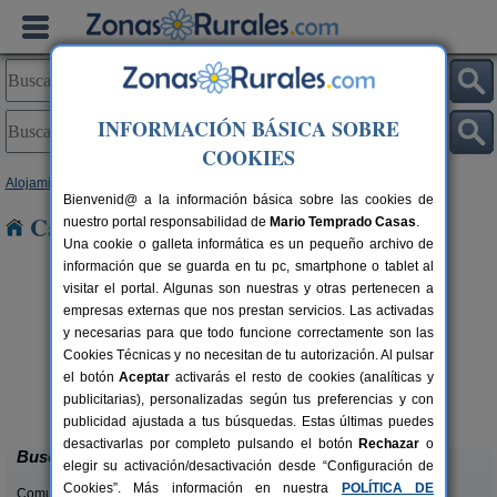
INFORMACIÓN BÁSICA SOBRE
COOKIES
Alojamientos
>
Cataluña
>
Girona
> Juia
Bienvenid@ a la información básica sobre las cookies de
Casas Rurales cerca de Juia
nuestro portal responsabilidad de
Mario Temprado Casas
.
Una cookie o galleta informática es un pequeño archivo de
información que se guarda en tu pc, smartphone o tablet al
visitar el portal. Algunas son nuestras y otras pertenecen a
empresas externas que nos prestan servicios. Las activadas
y necesarias para que todo funcione correctamente son las
Cookies Técnicas y no necesitan de tu autorización. Al pulsar
el botón
Aceptar
activarás el resto de cookies (analíticas y
Casa Rural La Cabanya
rs.
2-6 pers.
publicitarias), personalizadas según tus preferencias y con
 €
47 €
Mata (Girona)
desde
publicidad ajustada a tus búsquedas. Estas últimas puedes
desactivarlas por completo pulsando el botón
Rechazar
o
Buscar
elegir su activación/desactivación desde “Configuración de
Cookies”. Más información en nuestra
POLÍTICA DE
Comunidades: