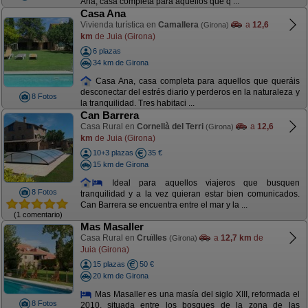
Ana, casa completa para aquellos que q ...
Casa Ana
Vivienda turística en
Camallera
a
12,6
(Girona)
km
de Juia (Girona)
6 plazas
34 km de Girona
Casa Ana, casa completa para aquellos que queráis
desconectar del estrés diario y perderos en la naturaleza y
8 Fotos
la tranquilidad. Tres habitaci ...
Can Barrera
Casa Rural en
Cornellà del Terri
a
12,6
(Girona)
km
de Juia (Girona)
10+3 plazas
35 €
15 km de Girona
Ideal para aquellos viajeros que busquen
8 Fotos
tranquilidad y a la vez quieran estar bien comunicados.
Can Barrera se encuentra entre el mar y la ...
(1 comentario)
Mas Masaller
Casa Rural en
Cruïlles
a
12,7 km
de
(Girona)
Juia (Girona)
15 plazas
50 €
20 km de Girona
Mas Masaller es una masía del siglo XIII, reformada el
8 Fotos
2010, situada entre los bosques de la zona de las