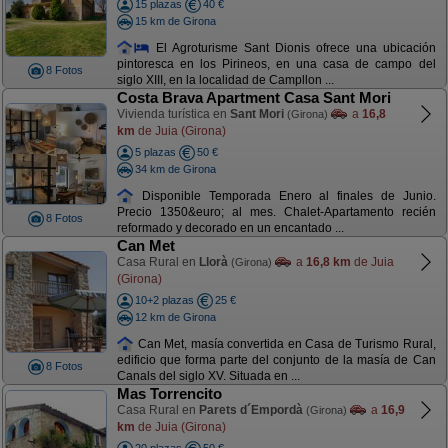
15 plazas
40 €
15 km de Girona
El Agroturisme Sant Dionis ofrece una ubicación
pintoresca en los Pirineos, en una casa de campo del
8 Fotos
siglo XIII, en la localidad de Campllon ...
Costa Brava Apartment Casa Sant Mori
Vivienda turística en
Sant Mori
a
16,8
(Girona)
km
de Juia (Girona)
5 plazas
50 €
34 km de Girona
Disponible Temporada Enero al finales de Junio.
Precio 1350&euro; al mes. Chalet-Apartamento recién
8 Fotos
reformado y decorado en un encantado ...
Can Met
Casa Rural en
Llorà
a
16,8 km
de Juia
(Girona)
(Girona)
10+2 plazas
25 €
12 km de Girona
Can Met, masía convertida en Casa de Turismo Rural,
edificio que forma parte del conjunto de la masía de Can
8 Fotos
Canals del siglo XV. Situada en ...
Mas Torrencito
Casa Rural en
Parets d´Empordà
a
16,9
(Girona)
km
de Juia (Girona)