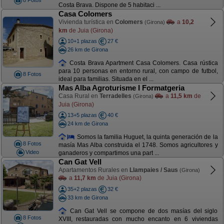
8 Fotos
Costa Brava. Dispone de 5 habitaci ...
Casa Colomers
Vivienda turística en
Colomers
a
10,2
(Girona)
km
de Juia (Girona)
10+1 plazas
27 €
26 km de Girona
Costa Brava Apartment Casa Colomers. Casa rústica
para 10 personas en entorno rural, con campo de futbol,
8 Fotos
ideal para familias. Situada en el ...
Mas Alba Agroturisme I Formatgeria
Casa Rural en
Terradelles
a
11,5 km
de
(Girona)
Juia (Girona)
13+5 plazas
40 €
24 km de Girona
Somos la familia Huguet, la quinta generación de la
8 Fotos
masía Mas Alba construida el 1748. Somos agricultores y
Video
ganaderos y compartimos una part ...
Can Gat Vell
Apartamentos Rurales en
Llampaies / Saus
(Girona)
a
11,7 km
de Juia (Girona)
35+2 plazas
32 €
33 km de Girona
Can Gat Vell se compone de dos masías del siglo
8 Fotos
XVIII, restauradas con mucho encanto en 6 viviendas