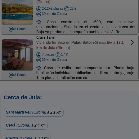
(Girona)
2-12+2 plazas
22 €
30 km de Girona
Casa construida el 1609, con sucesivas
restauraciones. Situada en el centro de la comarca del
8 Fotos
Bajo Ampurdàn en el pequeño pueblo de Ullà. Ro ...
Can Toni
Vivienda turística en
Palau-Sator
a
17,1
(Girona)
km
de Juia (Girona)
7 plazas
17 €
39 km de Girona
Casa de estilo rural compuesta por: Planta baja:
habitación individual, habitación con litera, baño y garaje.
8 Fotos
1era planta: habitación con ca ...
Cerca de Juia:
Sant Marti Vell
(Girona)
a 2,1 km
Celrà
(Girona)
a 2,4 km
Bordils
(Girona)
a 3,3 km