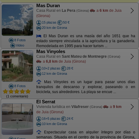
Mas Duran
Casa Rural en
La Pera
a
6 km
de Juia
(Girona)
(Girona)
15 plazas
50 €
20 km de Girona
El Mas Duran es una masía del año 1651 que ha
8 Fotos
estado siempre vinculada a la agricultura y la ganadería.
Video
Remodelada en 1995 para hacer turism ...
Mas Vinyoles
Casa Rural en
Sant Mateu de Montnegre
(Girona)
a
6,8 km
de Juia (Girona)
10+2 plazas
28 €
12 km de Girona
Mas Vinyoles es un lugar para pasar unos días
8 Fotos
tranquilos de descanso y explorar, paseando o en
bicicleta, sus alrededores. La playa se encue ...
(1 comentario)
El Serrat
Vivienda turística en
Vilafreser
a
9 km
(Girona)
de Juia (Girona)
16+5 plazas
24 €
10 km de Girona
Espectacular casa en alquiler íntegro por días o
semanas. Situada en el centro de la província de Girona,