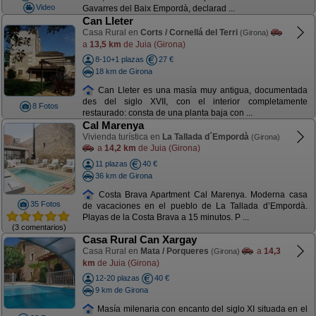
Video
Gavarres del Baix Empordà, declarad ...
Can Lleter
Casa Rural en
Corts / Cornellá del Terri
(Girona)
a
13,5 km
de Juia (Girona)
8-10+1 plazas
27 €
18 km de Girona
Can Lleter es una masía muy antigua, documentada
des del siglo XVII, con el interior completamente
8 Fotos
restaurado: consta de una planta baja con ...
Cal Marenya
Vivienda turística en
La Tallada d´Empordà
(Girona)
a
14,2 km
de Juia (Girona)
11 plazas
40 €
36 km de Girona
Costa Brava Apartment Cal Marenya. Moderna casa
35 Fotos
de vacaciones en el pueblo de La Tallada d’Empordà.
Playas de la Costa Brava a 15 minutos. P ...
(3 comentarios)
Casa Rural Can Xargay
Casa Rural en
Mata / Porqueres
a
14,3
(Girona)
km
de Juia (Girona)
12-20 plazas
40 €
9 km de Girona
Masía milenaria con encanto del siglo XI situada en el