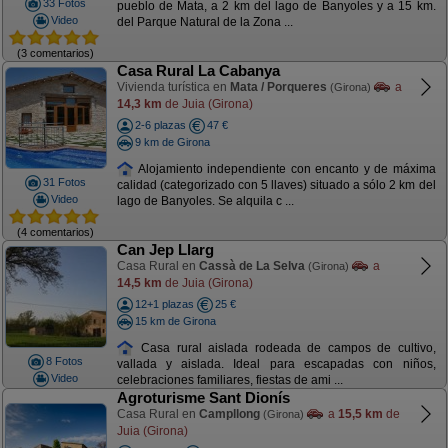
33 Fotos
pueblo de Mata, a 2 km del lago de Banyoles y a 15 km.
Video
del Parque Natural de la Zona ...
(3 comentarios)
Casa Rural La Cabanya
Vivienda turística en
Mata / Porqueres
a
(Girona)
14,3 km
de Juia (Girona)
2-6 plazas
47 €
9 km de Girona
Alojamiento independiente con encanto y de máxima
31 Fotos
calidad (categorizado con 5 llaves) situado a sólo 2 km del
Video
lago de Banyoles. Se alquila c ...
(4 comentarios)
Can Jep Llarg
Casa Rural en
Cassà de La Selva
a
(Girona)
14,5 km
de Juia (Girona)
12+1 plazas
25 €
15 km de Girona
Casa rural aislada rodeada de campos de cultivo,
8 Fotos
vallada y aislada. Ideal para escapadas con niños,
Video
celebraciones familiares, fiestas de ami ...
Agroturisme Sant Dionís
Casa Rural en
Campllong
a
15,5 km
de
(Girona)
Juia (Girona)