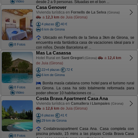
Video
desde 2 a 9 personas. Situadas en el bon ...
Casa Genover
Vivienda turística en
Fornells de La Selva
(Girona)
a
12,3 km
de Juia (Girona)
4 plazas
40 €
6 km de Girona
Ubicado en Fornells de la Selva a 3km de Girona, se
encuentra esta fantástica casa de vacaciones ideal para ir
8 Fotos
con niños. Desde Barcelona el ...
Mas La Casassa
Hotel Rural en
Sant Gregori
a
12,4 km
(Girona)
de Juia (Girona)
22+4 plazas
72 €
6 km de Girona
Bonita masía catalana como hotel para el turismo rural
8 Fotos
en Girona. La casa ha sido totalmente reformada para
Video
poder ofrecer 10 habitaciones co ...
Costa Brava Apartment Casa Ana
Vivienda turística en
Camallera i Llampaies
(Girona)
a
12,6 km
de Juia (Girona)
6 plazas
41 €
29 km de Girona
Costabravapartment Casa Ana. Casa completa con
piscina privado, 15 mins a las playas Costa Brava Casa
8 Fotos