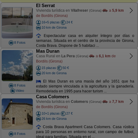
El Serrat
Vivienda turística en
Vilafreser
a
5,9 km
(Girona)
de Bordils (Girona)
16+5 plazas
24 €
10 km de Girona
Espectacular casa en alquiler íntegro por días o
semanas. Situada en el centro de la província de Girona,
8 Fotos
Costa Brava. Dispone de 5 habitaci ...
Mas Duran
Casa Rural en
La Pera
a
6,1 km
de
(Girona)
Bordils (Girona)
15 plazas
50 €
20 km de Girona
El Mas Duran es una masía del año 1651 que ha
8 Fotos
estado siempre vinculada a la agricultura y la ganadería.
Video
Remodelada en 1995 para hacer turism ...
Casa Colomers
Vivienda turística en
Colomers
a
7,7 km
(Girona)
de Bordils (Girona)
10+1 plazas
27 €
26 km de Girona
Costa Brava Apartment Casa Colomers. Casa rústica
para 10 personas en entorno rural, con campo de futbol,
8 Fotos
ideal para familias. Situada en el ...