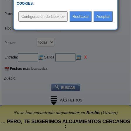
COOKIES
.
Provincias/Islas:
Tipo alquiler:
Plazas:
X
Entrada:
Salida:
Fechas más buscadas
pueblo:
MÁS FILTROS
No se han encontrado alojamientos en
Bordils
(Girona)
... PERO, TE SUGERIMOS ALOJAMIENTOS CERCANOS
: