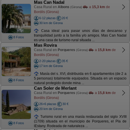
Mas Can Nadal
Casa Rural en
Albons
a
15,3 km
de
(Girona)
Bordils (Girona)
6-12 plazas
20 €
30 km de Girona
Casa ideal para pasar unos días de descanso y
tranquilidad junto a la família y/o amigos. Mas Can Nadal
8 Fotos
es una casa de turismo rural situada ...
Mas Rovira
Casa Rural en
Porqueres
a
15,8 km
de
(Girona)
Bordils (Girona)
2-20 plazas
35 €
17 km de Girona
Masía del s. XVI, distribuida en 6 apartamentos (de 2 a
5 personas) totalmente equipados. Situada en un espacio
8 Fotos
natural protegido donde mina ...
Can Soler de Merlant
Casa Rural en
Porqueres
a
15,8 km
de
(Girona)
Bordils (Girona)
26+6 plazas
30 €
20 km de Girona
Turismo rural en una masía restaurada del siglo XVIII
(1709) situada en el municipio de Porqueres, el Pla de
8 Fotos
lEstany. Rodeada de naturaleza ...