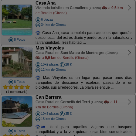
Casa Ana
Vivienda turística en
Camallera
a
9,5 km
(Girona)
de Bordils (Girona)
6 plazas
34 km de Girona
Casa Ana, casa completa para aquellos que queráis
desconectar del estrés diario y perderos en la naturaleza y
8 Fotos
la tranquilidad. Tres habitaci ...
Mas Vinyoles
Casa Rural en
Sant Mateu de Montnegre
(Girona)
a
9,9 km
de Bordils (Girona)
10+2 plazas
28 €
12 km de Girona
Mas Vinyoles es un lugar para pasar unos días
8 Fotos
tranquilos de descanso y explorar, paseando o en
bicicleta, sus alrededores. La playa se encue ...
(1 comentario)
Can Barrera
Casa Rural en
Cornellà del Terri
a
11
(Girona)
km
de Bordils (Girona)
10+3 plazas
35 €
15 km de Girona
Ideal para aquellos viajeros que busquen
8 Fotos
tranquilidad y a la vez quieran estar bien comunicados.