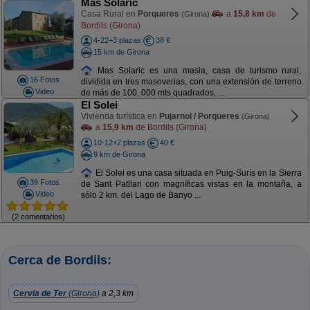
Mas Solaric
Casa Rural en
Porqueres
a
15,8 km
de
(Girona)
Bordils (Girona)
4-22+3 plazas
38 €
15 km de Girona
Mas Solaric es una masia, casa de turismo rural,
16 Fotos
dividida en tres masoverias, con una extensión de terreno
Video
de más de 100. 000 mts quadrados, ...
El Solei
Vivienda turística en
Pujarnol / Porqueres
(Girona)
a
15,9 km
de Bordils (Girona)
10-12+2 plazas
40 €
9 km de Girona
El Solei es una casa situada en Puig-Surís en la Sierra
39 Fotos
de Sant Patllari con magníficas vistas en la montaña, a
Video
sólo 2 km. del Lago de Banyo ...
(2 comentarios)
Cerca de Bordils:
Cervia de Ter
(Girona)
a 2,3 km