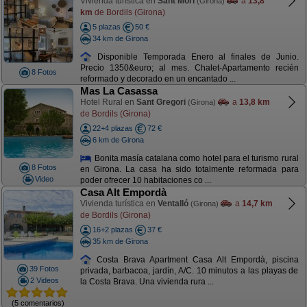
Vivienda turística en
Sant Mori
a
13,8
(Girona)
km
de Bordils (Girona)
5 plazas
50 €
34 km de Girona
Disponible Temporada Enero al finales de Junio.
Precio 1350&euro; al mes. Chalet-Apartamento recién
8 Fotos
reformado y decorado en un encantado ...
Mas La Casassa
Hotel Rural en
Sant Gregori
a
13,8 km
(Girona)
de Bordils (Girona)
22+4 plazas
72 €
6 km de Girona
Bonita masía catalana como hotel para el turismo rural
8 Fotos
en Girona. La casa ha sido totalmente reformada para
Video
poder ofrecer 10 habitaciones co ...
Casa Alt Empordà
Vivienda turística en
Ventalló
a
14,7 km
(Girona)
de Bordils (Girona)
16+2 plazas
37 €
35 km de Girona
Costa Brava Apartment Casa Alt Empordà, piscina
39 Fotos
privada, barbacoa, jardín, A/C. 10 minutos a las playas de
2 Videos
la Costa Brava. Una vivienda rura ...
(5 comentarios)