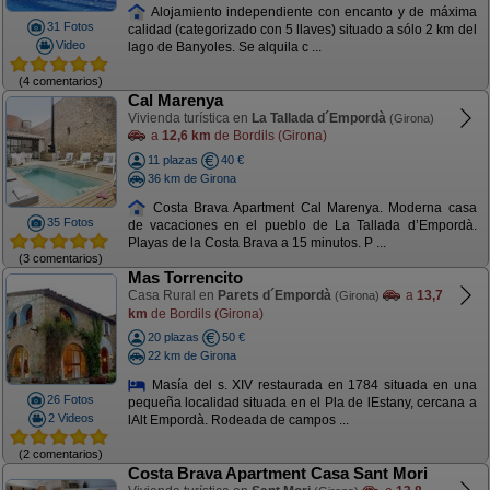
Alojamiento independiente con encanto y de máxima
31 Fotos
calidad (categorizado con 5 llaves) situado a sólo 2 km del
Video
lago de Banyoles. Se alquila c ...
(4 comentarios)
Cal Marenya
Vivienda turística en
La Tallada d´Empordà
(Girona)
a
12,6 km
de Bordils (Girona)
11 plazas
40 €
36 km de Girona
Costa Brava Apartment Cal Marenya. Moderna casa
35 Fotos
de vacaciones en el pueblo de La Tallada d’Empordà.
Playas de la Costa Brava a 15 minutos. P ...
(3 comentarios)
Mas Torrencito
Casa Rural en
Parets d´Empordà
a
13,7
(Girona)
km
de Bordils (Girona)
20 plazas
50 €
22 km de Girona
Masía del s. XIV restaurada en 1784 situada en una
26 Fotos
pequeña localidad situada en el Pla de lEstany, cercana a
2 Videos
lAlt Empordà. Rodeada de campos ...
(2 comentarios)
Costa Brava Apartment Casa Sant Mori