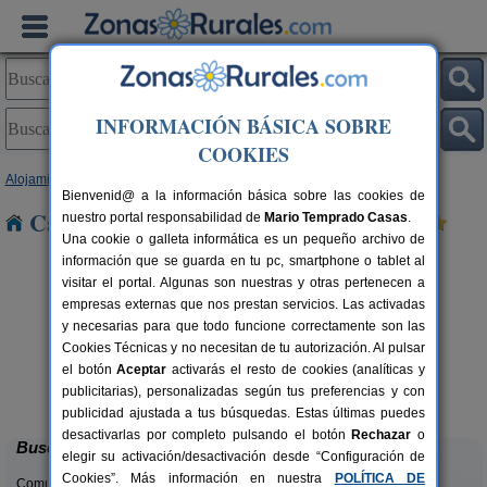
INFORMACIÓN BÁSICA SOBRE
COOKIES
Alojamientos
>
Cataluña
>
Girona
> Bordils
Bienvenid@ a la información básica sobre las cookies de
Casas Rurales cerca de Bordils
nuestro portal responsabilidad de
Mario Temprado Casas
.
Una cookie o galleta informática es un pequeño archivo de
información que se guarda en tu pc, smartphone o tablet al
visitar el portal. Algunas son nuestras y otras pertenecen a
empresas externas que nos prestan servicios. Las activadas
y necesarias para que todo funcione correctamente son las
Cookies Técnicas y no necesitan de tu autorización. Al pulsar
el botón
Aceptar
activarás el resto de cookies (analíticas y
Cal Marenya
rs.
11 pers.
publicitarias), personalizadas según tus preferencias y con
 €
40 €
La Tallada d´Empordà (Girona)
desde
publicidad ajustada a tus búsquedas. Estas últimas puedes
desactivarlas por completo pulsando el botón
Rechazar
o
Buscar
elegir su activación/desactivación desde “Configuración de
Cookies”. Más información en nuestra
POLÍTICA DE
Comunidades: