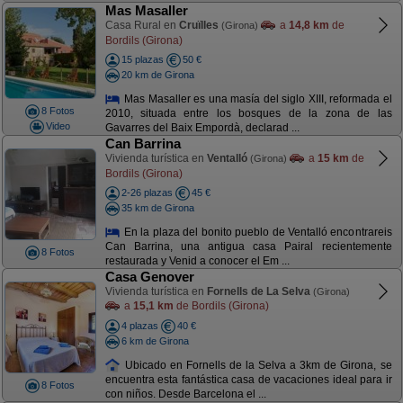
Mas Masaller
Casa Rural en
Cruïlles
a
14,8 km
de
(Girona)
Bordils (Girona)
15 plazas
50 €
20 km de Girona
Mas Masaller es una masía del siglo XIII, reformada el
8 Fotos
2010, situada entre los bosques de la zona de las
Video
Gavarres del Baix Empordà, declarad ...
Can Barrina
Vivienda turística en
Ventalló
a
15 km
de
(Girona)
Bordils (Girona)
2-26 plazas
45 €
35 km de Girona
En la plaza del bonito pueblo de Ventalló encontrareis
Can Barrina, una antigua casa Pairal recientemente
8 Fotos
restaurada y Venid a conocer el Em ...
Casa Genover
Vivienda turística en
Fornells de La Selva
(Girona)
a
15,1 km
de Bordils (Girona)
4 plazas
40 €
6 km de Girona
Ubicado en Fornells de la Selva a 3km de Girona, se
encuentra esta fantástica casa de vacaciones ideal para ir
8 Fotos
con niños. Desde Barcelona el ...