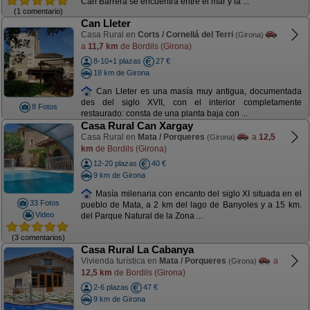
Can Barrera se encuentra entre el mar y la ...
(1 comentario)
Can Lleter
Casa Rural en
Corts / Cornellá del Terri
(Girona)
a
11,7 km
de Bordils (Girona)
8-10+1 plazas
27 €
18 km de Girona
Can Lleter es una masía muy antigua, documentada
des del siglo XVII, con el interior completamente
8 Fotos
restaurado: consta de una planta baja con ...
Casa Rural Can Xargay
Casa Rural en
Mata / Porqueres
a
12,5
(Girona)
km
de Bordils (Girona)
12-20 plazas
40 €
9 km de Girona
Masía milenaria con encanto del siglo XI situada en el
33 Fotos
pueblo de Mata, a 2 km del lago de Banyoles y a 15 km.
Video
del Parque Natural de la Zona ...
(3 comentarios)
Casa Rural La Cabanya
Vivienda turística en
Mata / Porqueres
a
(Girona)
12,5 km
de Bordils (Girona)
2-6 plazas
47 €
9 km de Girona