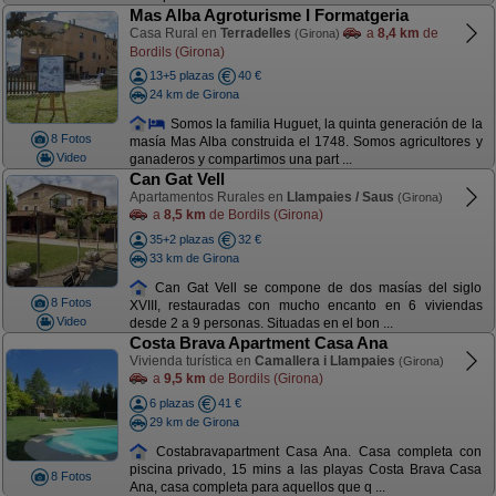
Mas Alba Agroturisme I Formatgeria
Casa Rural en
Terradelles
a
8,4 km
de
(Girona)
Bordils (Girona)
13+5 plazas
40 €
24 km de Girona
Somos la familia Huguet, la quinta generación de la
8 Fotos
masía Mas Alba construida el 1748. Somos agricultores y
Video
ganaderos y compartimos una part ...
Can Gat Vell
Apartamentos Rurales en
Llampaies / Saus
(Girona)
a
8,5 km
de Bordils (Girona)
35+2 plazas
32 €
33 km de Girona
Can Gat Vell se compone de dos masías del siglo
8 Fotos
XVIII, restauradas con mucho encanto en 6 viviendas
Video
desde 2 a 9 personas. Situadas en el bon ...
Costa Brava Apartment Casa Ana
Vivienda turística en
Camallera i Llampaies
(Girona)
a
9,5 km
de Bordils (Girona)
6 plazas
41 €
29 km de Girona
Costabravapartment Casa Ana. Casa completa con
piscina privado, 15 mins a las playas Costa Brava Casa
8 Fotos
Ana, casa completa para aquellos que q ...