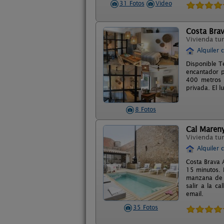
31 Fotos
Video
Costa Bra
Vivienda tur
Alquiler 
Disponible T
encantador p
400 metros 
privada. El l
8 Fotos
Cal Maren
Vivienda tur
Alquiler 
Costa Brava 
15 minutos. P
manzana de c
salir a la c
email.
35 Fotos