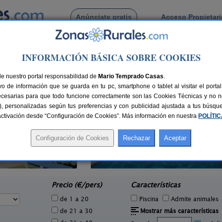
Anúnciate gratis
Acceso Propietar
Busca por pueblo
INFORMACIÓN BÁSICA SOBRE COOKIES
e Ter
de Cervia de Ter
de nuestro portal responsabilidad de
Mario Temprado Casas
.
o de información que se guarda en tu pc, smartphone o tablet al visitar el port
ecesarias para que todo funcione correctamente son las Cookies Técnicas y no ne
rias), personalizadas según tus preferencias y con publicidad ajustada a tus búsq
sactivación desde “Configuración de Cookies”. Más información en nuestra
POLÍTI
Mas Ca La Coixa - La Casa de L
2-4 pers.
45 €
´Avi
2 pers.
desde
33 €
Tortellà (Girona)
P
e
Precio (€/pers)
Características
de 1 a 20
Piscina
Admite animales
de 21 a 30
Mostrar más características