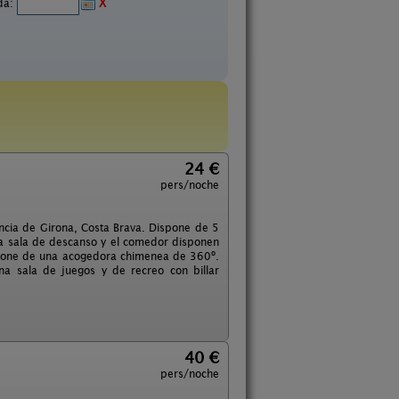
ida:
X
24 €
pers/noche
íncia de Girona, Costa Brava. Dispone de 5
La sala de descanso y el comedor disponen
spone de una acogedora chimenea de 360º.
a sala de juegos y de recreo con billar
40 €
pers/noche