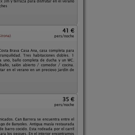
 x 3m y terraza para disfrutar en el verano
ches
41 €
irona)
pers/noche
Costa Brava Casa Ana, casa completa para
ranquilidad. Tres habitaciones dobles. 1
da uno, baño completa de ducha y un WC.
 baño, salón abierto / comedor / cocina.
tar en el verano en un precioso jardín de
35 €
pers/noche
nicados. Can Barrera se encuentra entre el
ago de Banyoles. Antigua masía restaurada
e barro cocido. Esta rodeada por el carril
para los peques. En el interior encontramos