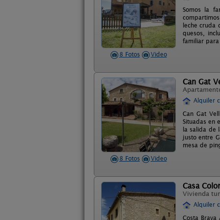
Somos la fa
compartimos 
leche cruda 
quesos, incl
familiar par
8 Fotos
Video
Can Gat Ve
Apartament
Alquiler 
Can Gat Vel
Situadas en 
la salida de
justo entre 
mesa de ping?
8 Fotos
Video
Casa Colo
Vivienda tur
Alquiler 
Costa Brava 