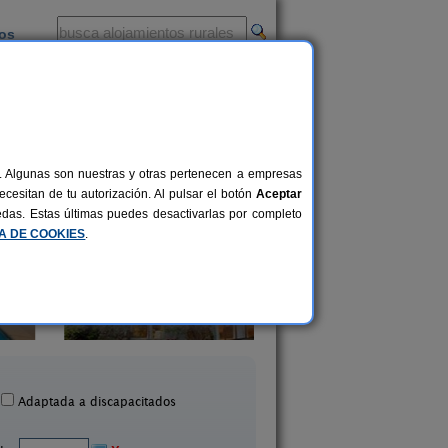
ios
-
al. Algunas son nuestras y otras pertenecen a empresas
cesitan de tu autorización. Al pulsar el botón
Aceptar
uedas. Estas últimas puedes desactivarlas por completo
CA DE COOKIES
.
Mas Torrencito
El Solei
20 pers.
50 €
arets d´Empordà (Girona)
Pujarnol (Girona)
desde
Adaptada a discapacitados