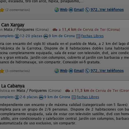
apel, escalada, tiro con arco, hípica, piragüismo,...
Web
Email
972..Ver teléfonos
(2 comentarios)
l Can Xargay
en
Mata / Porqueres
(Girona)
a
11,4 km
de Cervia de Ter (Girona)
completo
12-20 plazas
9 km de Girona
Fechas Libres
ria con encanto del siglo XI situada en el pueblo de Mata, a 2 km del lago 
olcánica de la Garrotxa. Dispone de 8 habitaciones dobles (una habitaci
ocina completamente equipada, sala de estar con televisión, dvd, aire condi
s y gran entrada. Jardín con columpios, cubierto al jardín con barbacoa y mes
anco de hidromasaje, sin compartir. Conexión wi-fi gratuita.
Web
Email
972..Ver teléfonos
(3 comentarios)
l La Cabanya
ística en
Mata / Porqueres
(Girona)
a
11,5 km
de Cervia de Ter (Giro
completo
2-6 plazas
9 km de Girona
Fechas Libres
independiente con encanto y de máxima calidad (categorizado con 5 llaves) 
completa para un grupo de 2/6 personas. Dispone de 2 habitaciones con b
a completamente equipada, sala de estar con televisión satélite, dvd con hom
 altillo, aire condicionado y calefacción central. Jardín con columpios, barba
 automatizada de uso exclusivo, sin compartir.