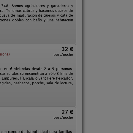
 1748. Somos agricultores y ganaderos y
tera. Tenemos cabras y hacemos quesos de
la cueva de maduración de quesos y cata de
aciones dobles con baño y una habitación
32 €
irona)
pers/noche
to en 6 viviendas desde 2 a 9 personas.
asas rurales se encuentran a sólo 3 kms de
d´Empúries, l´Escala o Sant Pere Pescador,
egidas, barbacoa, porche, sala de lectura,
27 €
pers/noche
con campo de futbol, ideal para familias.