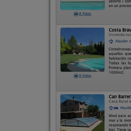
abierto / com
en un precio
8 Fotos
Costa Bra
Vivienda tur
Alquiler 
Costabravapa
aquellos que
habitación c
Todas las ha
Primera plan
1000m2.
8 Fotos
Can Barrer
Casa Rural 
Alquil
Ideal para a
mar y la mon
respetando l
bici. Tiene j