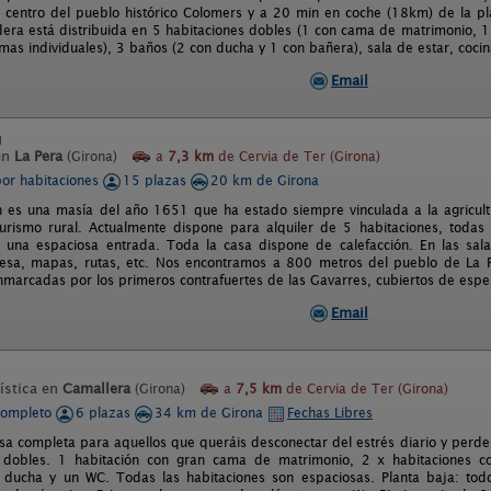
l centro del pueblo histórico Colomers y a 20 min en coche (18km) de la pla
era está distribuida en 5 habitaciones dobles (1 con cama de matrimonio, 1
as individuales), 3 baños (2 con ducha y 1 con bañera), sala de estar, cocina
Email
n
en
La Pera
(Girona)
a
7,3 km
de Cervia de Ter (Girona)
por habitaciones
15 plazas
20 km de Girona
 es una masía del año 1651 que ha estado siempre vinculada a la agricul
urismo rural. Actualmente dispone para alquiler de 5 habitaciones, todas
una espaciosa entrada. Toda la casa dispone de calefacción. En las sala
sa, mapas, rutas, etc. Nos encontramos a 800 metros del pueblo de La Pe
enmarcadas por los primeros contrafuertes de las Gavarres, cubiertos de esp
Email
ística en
Camallera
(Girona)
a
7,5 km
de Cervia de Ter (Girona)
completo
6 plazas
34 km de Girona
Fechas Libres
sa completa para aquellos que queráis desconectar del estrés diario y perdero
s dobles. 1 habitación con gran cama de matrimonio, 2 x habitaciones 
ducha y un WC. Todas las habitaciones son espaciosas. Planta baja: todo