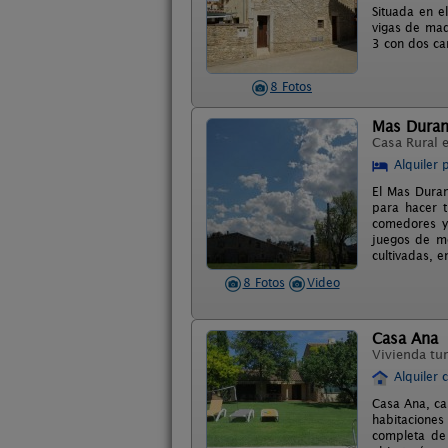
Situada en e
vigas de mad
3 con dos cam
8 Fotos
Mas Dura
Casa Rural 
Alquiler 
El Mas Duran
para hacer t
comedores y 
juegos de me
cultivadas, 
8 Fotos
Video
Casa Ana
Vivienda tur
Alquiler 
Casa Ana, ca
habitacione
completa de 