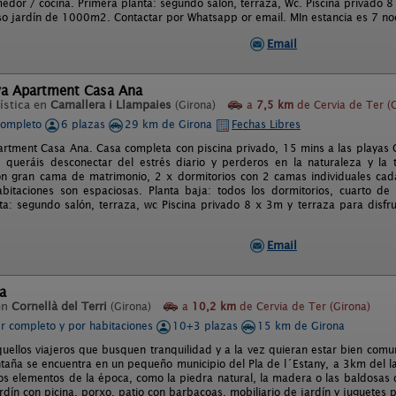
edor / cocina. Primera planta: segundo salón, terraza, Wc. Piscina privado 8
so jardín de 1000m2. Contactar por Whatsapp or email. MIn estancia es 7 no
Email
va Apartment Casa Ana
ística en
Camallera i Llampaies
(Girona)
a
7,5 km
de Cervia de Ter (G
completo
6 plazas
29 km de Girona
Fechas Libres
rtment Casa Ana. Casa completa con piscina privado, 15 mins a las playas 
 queráis desconectar del estrés diario y perderos en la naturaleza y la t
on gran cama de matrimonio, 2 x dormitorios con 2 camas individuales ca
bitaciones son espaciosas. Planta baja: todos los dormitorios, cuarto de
ta: segundo salón, terraza, wc Piscina privado 8 x 3m y terraza para disfru
Email
a
en
Cornellà del Terri
(Girona)
a
10,2 km
de Cervia de Ter (Girona)
er completo y por habitaciones
10+3 plazas
15 km de Girona
quellos viajeros que busquen tranquilidad y a la vez quieran estar bien comu
taña se encuentra en un pequeño municipio del Pla de l´Estany, a 3km del l
os elementos de la época, como la piedra natural, la madera o las baldosas d
ardín con picina, porxo, patio con barbacoas, mobiliario de jardín y juguetes 