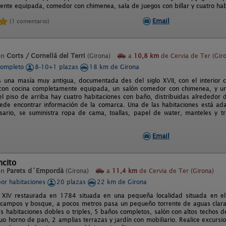
mente equipada, comedor con chimenea, sala de juegos con billar y cuatro hab
Email
(1 comentario)
en
Corts / Cornellá del Terri
(Girona)
a
10,8 km
de Cervia de Ter (Gir
completo
8-10+1 plazas
18 km de Girona
s una masía muy antigua, documentada des del siglo XVII, con el interior
 con cocina completamente equipada, un salón comedor con chimenea, y u
 el piso de arriba hay cuatro habitaciones con baño, distribuidas alrededor 
de encontrar información de la comarca. Una de las habitaciones está ada
sario, se suministra ropa de cama, toallas, papel de water, manteles y t
Email
ncito
en
Parets d´Empordà
(Girona)
a
11,4 km
de Cervia de Ter (Girona)
por habitaciones
20 plazas
22 km de Girona
 XIV restaurada en 1784 situada en una pequeña localidad situada en el 
ampos y bosque, a pocos metros pasa un pequeño torrente de aguas claras.
es habitaciones dobles o triples, 5 baños completos, salón con altos techos
guo horno de pan, 2 amplias terrazas y jardín con mobiliario. Realice excursi