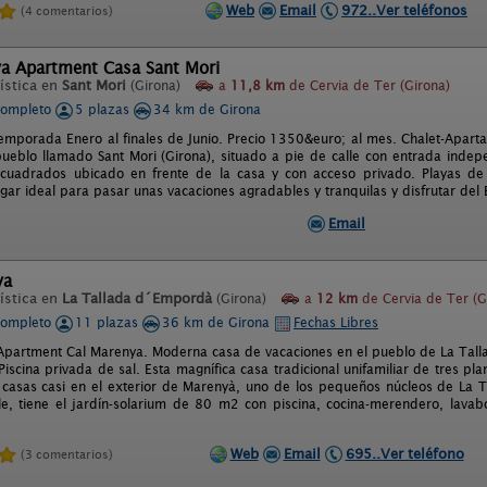
Web
Email
972..Ver teléfonos
(4 comentarios)
va Apartment Casa Sant Mori
ística en
Sant Mori
(Girona)
a
11,8 km
de Cervia de Ter (Girona)
completo
5 plazas
34 km de Girona
emporada Enero al finales de Junio. Precio 1350&euro; al mes. Chalet-Apar
ueblo llamado Sant Mori (Girona), situado a pie de calle con entrada indep
cuadrados ubicado en frente de la casa y con acceso privado. Playas de
ugar ideal para pasar unas vacaciones agradables y tranquilas y disfrutar del
Email
ya
ística en
La Tallada d´Empordà
(Girona)
a
12 km
de Cervia de Ter (G
completo
11 plazas
36 km de Girona
Fechas Libres
Apartment Cal Marenya. Moderna casa de vacaciones en el pueblo de La Tall
iscina privada de sal. Esta magnífica casa tradicional unifamiliar de tres pl
asas casi en el exterior de Marenyà, uno de los pequeños núcleos de La 
alle, tiene el jardín-solarium de 80 m2 con piscina, cocina-merendero, lav
Web
Email
695..Ver teléfono
(3 comentarios)