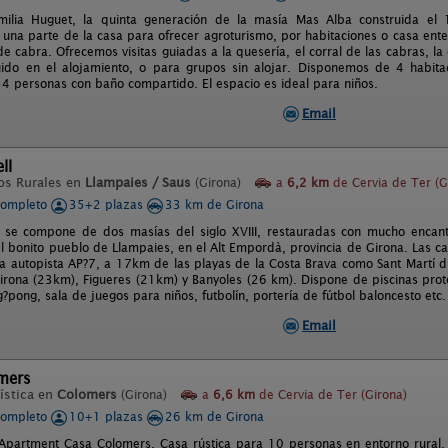
milia Huguet, la quinta generación de la masía Mas Alba construida el
una parte de la casa para ofrecer agroturismo, por habitaciones o casa en
de cabra. Ofrecemos visitas guiadas a la quesería, el corral de las cabras, 
uido en el alojamiento, o para grupos sin alojar. Disponemos de 4 habit
a 4 personas con baño compartido. El espacio es ideal para niños.
Email
ll
os Rurales en
Llampaies / Saus
(Girona)
a
6,2 km
de Cervia de Ter (G
completo
35+2 plazas
33 km de Girona
l se compone de dos masías del siglo XVIII, restauradas con mucho encan
el bonito pueblo de Llampaies, en el Alt Empordà, provincia de Girona. Las c
 la autopista AP?7, a 17km de las playas de la Costa Brava como Sant Martí 
Girona (23km), Figueres (21km) y Banyoles (26 km). Dispone de piscinas prot
pong, sala de juegos para niños, futbolín, portería de fútbol baloncesto etc.
Email
mers
ística en
Colomers
(Girona)
a
6,6 km
de Cervia de Ter (Girona)
completo
10+1 plazas
26 km de Girona
Apartment Casa Colomers. Casa rústica para 10 personas en entorno rural, 