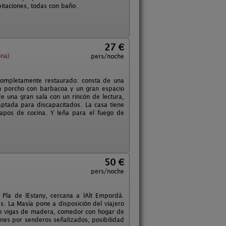
itaciones, todas con baño.
27 €
ona)
pers/noche
 completamente restaurado: consta de una
n porcho con barbacoa y un gran espacio
de una gran sala con un rincón de lectura,
ptada para discapacitados. La casa tiene
rapos de cocina. Y leña para el fuego de
50 €
pers/noche
Pla de lEstany, cercana a lAlt Empordà.
 La Masía pone a disposición del viajero
 de vigas de madera, comedor con hogar de
ones por senderos señalizados, posibilidad