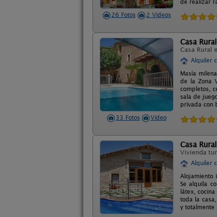
de realizar r
26 Fotos
2 Videos
Casa Rura
Casa Rural 
Alquiler 
Masía milena
de la Zona V
completos, c
sala de juego
privada con b
33 Fotos
Video
Casa Rura
Vivienda tur
Alquiler 
Alojamiento 
Se alquila 
látex, cocin
toda la casa,
y totalmente