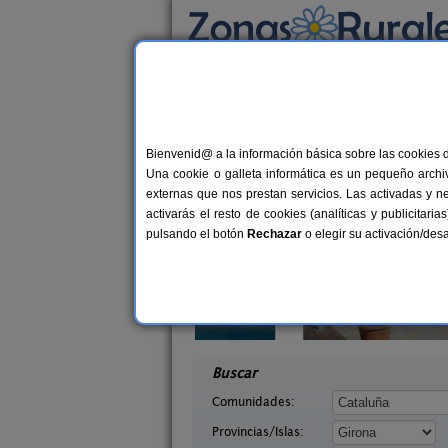
Busca por alojamiento
Alojamientos
>
Cataluña
>
Girona
> Cervia d
Casas Rurales cerca 
Bienvenid@ a la información básica sobre las cookies 
Una cookie o galleta informática es un pequeño archiv
externas que nos prestan servicios. Las activadas y n
activarás el resto de cookies (analíticas y publicita
pulsando el botón
Rechazar
o elegir su activación/de
n Xargay
Can Marc
12-20 pers.
2-1
40 €
ona)
Massanes (Girona)
desde
desd
Buscar
Comunidades:
Provincias/Islas: