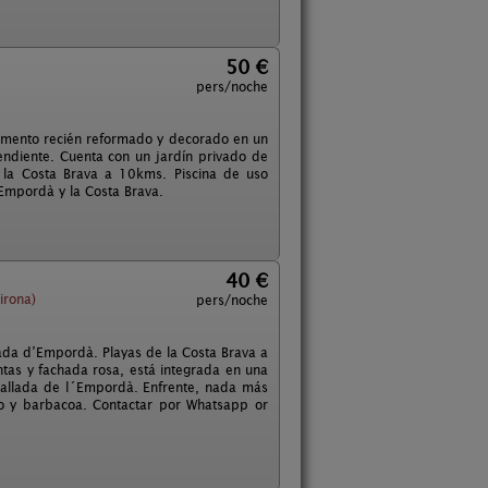
50 €
pers/noche
tamento recién reformado y decorado en un
endiente. Cuenta con un jardín privado de
 la Costa Brava a 10kms. Piscina de uso
 Empordà y la Costa Brava.
40 €
irona)
pers/noche
ada d’Empordà. Playas de la Costa Brava a
antas y fachada rosa, está integrada en una
Tallada de l´Empordà. Enfrente, nada más
abo y barbacoa. Contactar por Whatsapp or