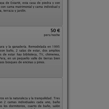
ya de Estartit, esta casa de piedra y con
 con cama matrimonial y cama individual y
, terraza y jardín.
50 €
pers/noche
tura y la ganadería. Remodelada en 1995
 con baño, 2 salas de estar, dos amplios
s de estar hay biblioteca, TV, chimenea,
ra, en un pequeño valle de tierras bien
esos bosques de encinas y pinos.
s en la naturaleza y la tranquilidad. Tres
con 2 camas individuales cada uno, baño
s los dormitorios, cuarto de baño, salón