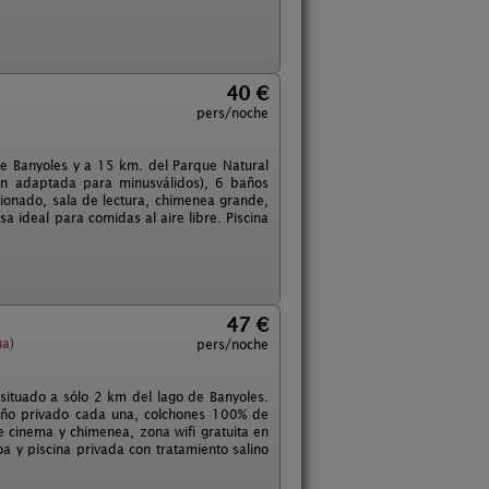
40 €
pers/noche
de Banyoles y a 15 km. del Parque Natural
ón adaptada para minusválidos), 6 baños
cionado, sala de lectura, chimenea grande,
a ideal para comidas al aire libre. Piscina
47 €
na)
pers/noche
situado a sólo 2 km del lago de Banyoles.
año privado cada una, colchones 100% de
e cinema y chimenea, zona wifi gratuita en
coa y piscina privada con tratamiento salino