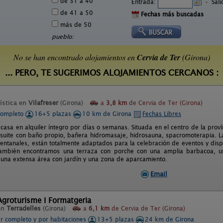
de 31 a 40
Entrada:
-
Sal
de 41 a 50
Fechas más buscadas
más de 50
pueblo:
No se han encontrado alojamientos en
Cervia de Ter
(Girona)
... PERO, TE SUGERIMOS ALOJAMIENTOS CERCANOS :
ística en
Vilafreser
(Girona)
a
3,8 km
de Cervia de Ter (Girona)
completo
16+5 plazas
10 km de Girona
Fechas Libres
 casa en alquiler íntegro por días o semanas. Situada en el centro de la prov
 suite con baño propio, bañera hidromasaje, hidrosauna, spacromoterapia. 
entanales, están totalmente adaptados para la celebración de eventos y di
también encontramos una terraza con porche con una amplia barbacoa, un
una extensa área con jardín y una zona de aparcamiento.
Email
Agroturisme I Formatgeria
en
Terradelles
(Girona)
a
6,1 km
de Cervia de Ter (Girona)
er completo y por habitaciones
13+5 plazas
24 km de Girona