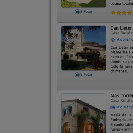
cocina total
8 Fotos
Can Lleter
Casa Rural 
Alquiler 
Can Lleter e
planta baja
exterior. En
dónde se pue
todo lo nece
chimenea.
8 Fotos
Mas Torre
Casa Rural 
Alquiler 
Masía del s.
Rodeada de c
6 confortabl
fuego y anti