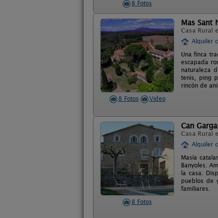
8 Fotos
Mas Sant 
Casa Rural 
Alquiler 
Una finca tra
escapada rom
naturaleza d
tenis, ping 
rincón de an
8 Fotos
Video
Can Garga
Casa Rural 
Alquiler 
Masía catala
Banyoles. Am
la casa. Dis
pueblos de g
familiares.
8 Fotos