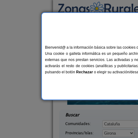
Busca por alojamiento
Alojamientos
>
Cataluña
>
Girona
> Tarradel
Casas Rurales cerca 
Bienvenid@ a la información básica sobre las cookies 
Una cookie o galleta informática es un pequeño archiv
externas que nos prestan servicios. Las activadas y n
activarás el resto de cookies (analíticas y publicita
pulsando el botón
Rechazar
o elegir su activación/de
La Casa de L
2-4 pers.
45 €
Mas Ca La Coixa - El Fogatge
4-
desde
rona)
Tortellà (Girona)
desd
Buscar
Comunidades:
Provincias/Islas: