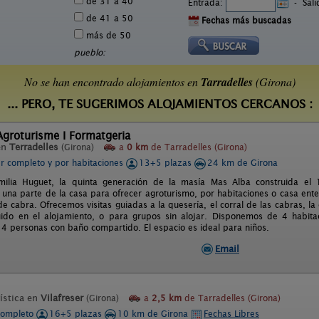
de 31 a 40
Entrada:
-
Sal
de 41 a 50
Fechas más buscadas
más de 50
pueblo:
No se han encontrado alojamientos en
Tarradelles
(Girona)
... PERO, TE SUGERIMOS ALOJAMIENTOS CERCANOS :
Agroturisme I Formatgeria
en
Terradelles
(Girona)
a
0 km
de Tarradelles (Girona)
er completo y por habitaciones
13+5 plazas
24 km de Girona
milia Huguet, la quinta generación de la masía Mas Alba construida el
una parte de la casa para ofrecer agroturismo, por habitaciones o casa en
de cabra. Ofrecemos visitas guiadas a la quesería, el corral de las cabras, 
uido en el alojamiento, o para grupos sin alojar. Disponemos de 4 habit
a 4 personas con baño compartido. El espacio es ideal para niños.
Email
ística en
Vilafreser
(Girona)
a
2,5 km
de Tarradelles (Girona)
completo
16+5 plazas
10 km de Girona
Fechas Libres