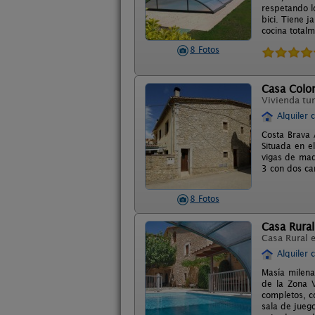
respetando l
bici. Tiene j
cocina total
8 Fotos
Casa Colo
Vivienda tur
Alquiler 
Costa Brava 
Situada en e
vigas de mad
3 con dos cam
8 Fotos
Casa Rura
Casa Rural 
Alquiler 
Masía milena
de la Zona V
completos, c
sala de juego