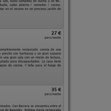
da uno, baño completa de ducha y un WC.
 baño, salón abierto / comedor / cocina.
tar en el verano en un precioso jardín de
27 €
pers/noche
 completamente restaurado: consta de una
n porcho con barbacoa y un gran espacio
de una gran sala con un rincón de lectura,
ptada para discapacitados. La casa tiene
rapos de cocina. Y leña para el fuego de
35 €
pers/noche
nicados. Can Barrera se encuentra entre el
ago de Banyoles. Antigua masía restaurada