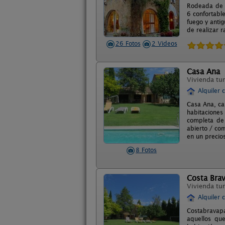
Rodeada de c
6 confortabl
fuego y anti
de realizar r
26 Fotos
2 Videos
Casa Ana
Vivienda tur
Alquiler 
Casa Ana, ca
habitacione
completa de 
abierto / com
en un precio
8 Fotos
Costa Bra
Vivienda tur
Alquiler 
Costabravapa
aquellos que