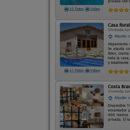
privada con b
33 Fotos
Video
Casa Rura
Vivienda tur
Alquiler 
Alojamiento 
Se alquila 
látex, cocin
toda la casa,
y totalmente
31 Fotos
Video
Costa Bra
Vivienda tur
Alquiler 
Disponible T
encantador p
400 metros 
privada. El l