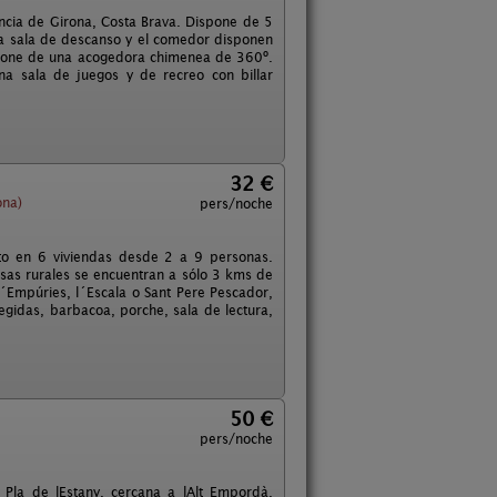
íncia de Girona, Costa Brava. Dispone de 5
La sala de descanso y el comedor disponen
spone de una acogedora chimenea de 360º.
a sala de juegos y de recreo con billar
32 €
ona)
pers/noche
to en 6 viviendas desde 2 a 9 personas.
asas rurales se encuentran a sólo 3 kms de
d´Empúries, l´Escala o Sant Pere Pescador,
egidas, barbacoa, porche, sala de lectura,
50 €
pers/noche
Pla de lEstany, cercana a lAlt Empordà.