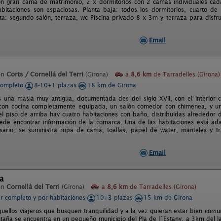
on gran cama de matrimonio, 2 x dormitorios con 2 camas individuales ca
bitaciones son espaciosas. Planta baja: todos los dormitorios, cuarto de
ta: segundo salón, terraza, wc Piscina privado 8 x 3m y terraza para disfru
Email
en
Corts / Cornellá del Terri
(Girona)
a
8,6 km
de Tarradelles (Girona)
completo
8-10+1 plazas
18 km de Girona
s una masía muy antigua, documentada des del siglo XVII, con el interior
 con cocina completamente equipada, un salón comedor con chimenea, y u
 el piso de arriba hay cuatro habitaciones con baño, distribuidas alrededor 
de encontrar información de la comarca. Una de las habitaciones está ada
sario, se suministra ropa de cama, toallas, papel de water, manteles y t
Email
a
en
Cornellà del Terri
(Girona)
a
8,6 km
de Tarradelles (Girona)
er completo y por habitaciones
10+3 plazas
15 km de Girona
quellos viajeros que busquen tranquilidad y a la vez quieran estar bien comu
taña se encuentra en un pequeño municipio del Pla de l´Estany, a 3km del l