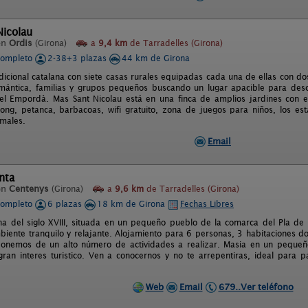
Nicolau
en
Ordis
(Girona)
a
9,4 km
de Tarradelles (Girona)
completo
2-38+3 plazas
44 km de Girona
dicional catalana con siete casas rurales equipadas cada una de ellas con do
ántica, familias y grupos pequeños buscando un lugar apacible para desc
el Empordà. Mas Sant Nicolau está en una finca de amplios jardines con exc
pong, petanca, barbacoas, wifi gratuito, zona de juegos para niños, los e
imales.
Email
nta
en
Centenys
(Girona)
a
9,6 km
de Tarradelles (Girona)
completo
6 plazas
18 km de Girona
Fechas Libres
na del siglo XVIII, situada en un pequeño pueblo de la comarca del Pla de
biente tranquilo y relajante. Alojamiento para 6 personas, 3 habitaciones do
ponemos de un alto número de actividades a realizar. Masia en un pequeñ
ran interes turistico. Ven a conocernos y no te arrepentiras, ideal para
Web
Email
679..Ver teléfono