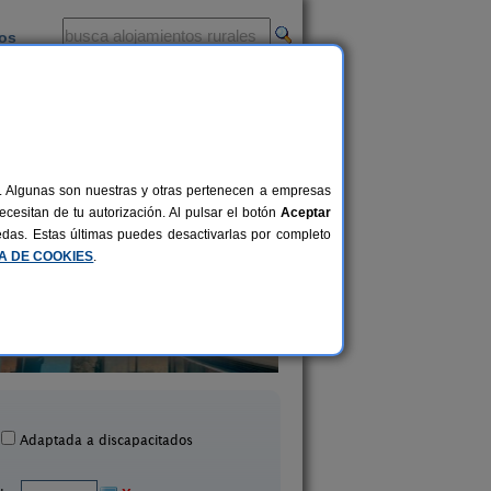
ios
-
al. Algunas son nuestras y otras pertenecen a empresas
cesitan de tu autorización. Al pulsar el botón
Aceptar
uedas. Estas últimas puedes desactivarlas por completo
CA DE COOKIES
.
Masia Can Prim
Mas Torrencito
15-20+1 pers.
20 €
Les Preses (Girona)
Parets d´Empordà (Gi
desde
Adaptada a discapacitados