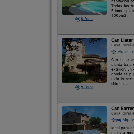
habitación c
Todas las ha
Primera plan
1000m2.
8 Fotos
Can Lleter
Casa Rural 
Alquiler 
Can Lleter e
planta baja
exterior. En
dónde se pue
todo lo nece
chimenea.
8 Fotos
Can Barrer
Casa Rural 
Alquil
Ideal para a
mar y la mon