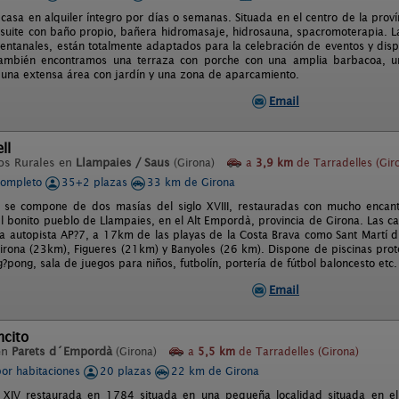
 casa en alquiler íntegro por días o semanas. Situada en el centro de la prov
 suite con baño propio, bañera hidromasaje, hidrosauna, spacromoterapia. 
entanales, están totalmente adaptados para la celebración de eventos y di
también encontramos una terraza con porche con una amplia barbacoa, un
una extensa área con jardín y una zona de aparcamiento.
Email
ll
os Rurales en
Llampaies / Saus
(Girona)
a
3,9 km
de Tarradelles (Gir
completo
35+2 plazas
33 km de Girona
l se compone de dos masías del siglo XVIII, restauradas con mucho encan
el bonito pueblo de Llampaies, en el Alt Empordà, provincia de Girona. Las c
 la autopista AP?7, a 17km de las playas de la Costa Brava como Sant Martí 
Girona (23km), Figueres (21km) y Banyoles (26 km). Dispone de piscinas prot
pong, sala de juegos para niños, futbolín, portería de fútbol baloncesto etc.
Email
ncito
en
Parets d´Empordà
(Girona)
a
5,5 km
de Tarradelles (Girona)
por habitaciones
20 plazas
22 km de Girona
 XIV restaurada en 1784 situada en una pequeña localidad situada en el 