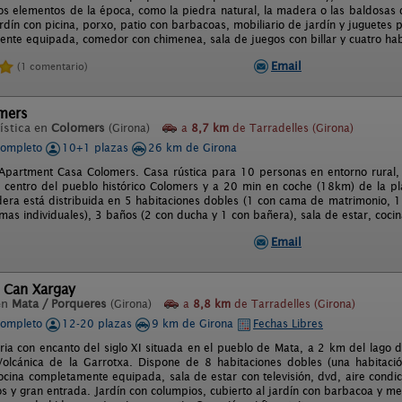
os elementos de la época, como la piedra natural, la madera o las baldosas d
ardín con picina, porxo, patio con barbacoas, mobiliario de jardín y juguetes 
mente equipada, comedor con chimenea, sala de juegos con billar y cuatro hab
Email
(1 comentario)
mers
ística en
Colomers
(Girona)
a
8,7 km
de Tarradelles (Girona)
completo
10+1 plazas
26 km de Girona
Apartment Casa Colomers. Casa rústica para 10 personas en entorno rural, 
l centro del pueblo histórico Colomers y a 20 min en coche (18km) de la pla
era está distribuida en 5 habitaciones dobles (1 con cama de matrimonio, 1
as individuales), 3 baños (2 con ducha y 1 con bañera), sala de estar, cocina
Email
l Can Xargay
en
Mata / Porqueres
(Girona)
a
8,8 km
de Tarradelles (Girona)
completo
12-20 plazas
9 km de Girona
Fechas Libres
ria con encanto del siglo XI situada en el pueblo de Mata, a 2 km del lago 
olcánica de la Garrotxa. Dispone de 8 habitaciones dobles (una habitaci
ocina completamente equipada, sala de estar con televisión, dvd, aire condi
s y gran entrada. Jardín con columpios, cubierto al jardín con barbacoa y mes