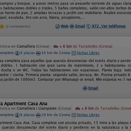
ampos y bosque, a pocos metros pasa un pequeño torrente de aguas claras.
es habitaciones dobles o triples, 5 baños completos, salón con altos techos
guo horno de pan, 2 amplias terrazas y jardín con mobiliario. Realice excursi
apel, escalada, tiro con arco, hípica, piragüismo,...
Web
Email
972..Ver teléfonos
(2 comentarios)
ística en
Camallera
(Girona)
a
6 km
de Tarradelles (Girona)
completo
6 plazas
34 km de Girona
Fechas Libres
sa completa para aquellos que queráis desconectar del estrés diario y perdero
s dobles. 1 habitación con gran cama de matrimonio, 2 x habitaciones 
ducha y un WC. Todas las habitaciones son espaciosas. Planta baja: todo
edor / cocina. Primera planta: segundo salón, terraza, Wc. Piscina privado 8
so jardín de 1000m2. Contactar por Whatsapp or email. MIn estancia es 7 no
Email
va Apartment Casa Ana
ística en
Camallera i Llampaies
(Girona)
a
6 km
de Tarradelles (Giron
completo
6 plazas
29 km de Girona
Fechas Libres
rtment Casa Ana. Casa completa con piscina privado, 15 mins a las playas 
 queráis desconectar del estrés diario y perderos en la naturaleza y la t