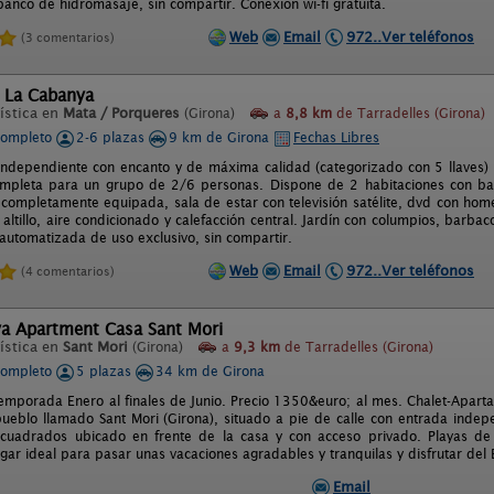
anco de hidromasaje, sin compartir. Conexión wi-fi gratuita.
Web
Email
972..Ver teléfonos
(3 comentarios)
l La Cabanya
ística en
Mata / Porqueres
(Girona)
a
8,8 km
de Tarradelles (Girona)
completo
2-6 plazas
9 km de Girona
Fechas Libres
independiente con encanto y de máxima calidad (categorizado con 5 llaves) 
completa para un grupo de 2/6 personas. Dispone de 2 habitaciones con b
a completamente equipada, sala de estar con televisión satélite, dvd con hom
 altillo, aire condicionado y calefacción central. Jardín con columpios, barba
 automatizada de uso exclusivo, sin compartir.
Web
Email
972..Ver teléfonos
(4 comentarios)
va Apartment Casa Sant Mori
ística en
Sant Mori
(Girona)
a
9,3 km
de Tarradelles (Girona)
completo
5 plazas
34 km de Girona
emporada Enero al finales de Junio. Precio 1350&euro; al mes. Chalet-Apar
ueblo llamado Sant Mori (Girona), situado a pie de calle con entrada indep
cuadrados ubicado en frente de la casa y con acceso privado. Playas de
ugar ideal para pasar unas vacaciones agradables y tranquilas y disfrutar del
Email