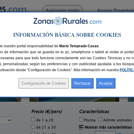
Anúnciate gratis
Acceso Propietar
Busca por pueblo
INFORMACIÓN BÁSICA SOBRE COOKIES
les
de Tarradelles
de nuestro portal responsabilidad de
Mario Temprado Casas
.
o de información que se guarda en tu pc, smartphone o tablet al visitar el port
ecesarias para que todo funcione correctamente son las Cookies Técnicas y no ne
rias), personalizadas según tus preferencias y con publicidad ajustada a tus búsq
sactivación desde “Configuración de Cookies”. Más información en nuestra
POLÍTI
El Solei
8 pers.
10-12+2 pers.
32 €
40 €
Pujarnol (Girona)
e
desde
Precio (€/pers)
Características
de 1 a 20
Piscina
Admite animales
de 21 a 30
Mostrar más características