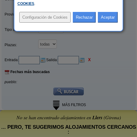
COOKIES
.
Provincias/Islas:
Tipo alquiler:
Plazas:
X
Entrada:
Salida:
Fechas más buscadas
pueblo:
MÁS FILTROS
No se han encontrado alojamientos en
Llers
(Girona)
... PERO, TE SUGERIMOS ALOJAMIENTOS CERCANOS
: