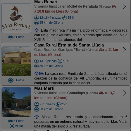
Mas Renart
Vivienda turística en
Mollet de Peralada
(Girona)
a
10,8 km
de Llers (Girona)
12-18+4 plazas
35 €
55 km de Girona
Esta magnífica masía ha sido reformada y decorada
con un gusto exquisito, estas piedras que datan del siglo
8 Fotos
XVII. Situada a las afueras del ...
Casa Rural Ermita de Santa Llúcia
Casa Rural en
Garrigàs / Tonyà
a
11 km
(Girona)
de Llers (Girona)
13+3 plazas
40 €
35 km de Girona
La casa rural Ermita de Santa Llúcia, situada en el
corazón de la comarca del Alt Empordà, es un hermoso
8 Fotos
conjunto formado por la casa del er ...
Mas Marti
Vivienda turística en
Cantallops
a
13,7
(Girona)
km
de Llers (Girona)
7+1 plazas
25 €
60 km de Girona
Masia Rural, restaurada y acondicionada para 6
8 Fotos
personas en un entorno natural y muy tranquilo. Mas Martí,
Video
una masía del siglo XIX restaurada ...