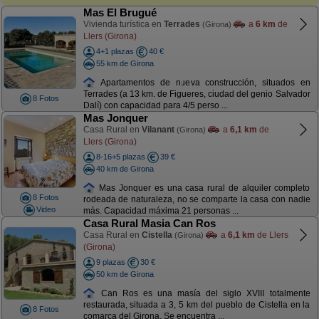
Mas El Brugué
Vivienda turística en
Terrades
a
6 km
de
(Girona)
Llers (Girona)
4+1 plazas
40 €
55 km de Girona
Apartamentos de nueva construcción, situados en
Terrades (a 13 km. de Figueres, ciudad del genio Salvador
8 Fotos
Dalí) con capacidad para 4/5 perso ...
Mas Jonquer
Casa Rural en
Vilanant
a
6,1 km
de
(Girona)
Llers (Girona)
8-16+5 plazas
39 €
40 km de Girona
Mas Jonquer es una casa rural de alquiler completo
8 Fotos
rodeada de naturaleza, no se comparte la casa con nadie
Video
más. Capacidad máxima 21 personas ...
Casa Rural Masia Can Ros
Casa Rural en
Cistella
a
6,1 km
de Llers
(Girona)
(Girona)
9 plazas
30 €
50 km de Girona
Can Ros es una masía del siglo XVIII totalmente
restaurada, situada a 3, 5 km del pueblo de Cistella en la
8 Fotos
comarca del Girona. Se encuentra ...