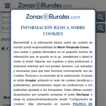
INFORMACIÓN BÁSICA SOBRE
COOKIES
Alojamientos
>
Cataluña
>
Girona
> Llers
Bienvenid@ a la información básica sobre las cookies de
Casas Rurales cerca de Llers
nuestro portal responsabilidad de
Mario Temprado Casas
.
Una cookie o galleta informática es un pequeño archivo de
información que se guarda en tu pc, smartphone o tablet al
visitar el portal. Algunas son nuestras y otras pertenecen a
empresas externas que nos prestan servicios. Las activadas
y necesarias para que todo funcione correctamente son las
Cookies Técnicas y no necesitan de tu autorización. Al pulsar
el botón
Aceptar
activarás el resto de cookies (analíticas y
Can Roura
rs.
4-6+2 pers.
publicitarias), personalizadas según tus preferencias y con
 €
32 €
Viladamat (Girona)
desde
publicidad ajustada a tus búsquedas. Estas últimas puedes
desactivarlas por completo pulsando el botón
Rechazar
o
Buscar
elegir su activación/desactivación desde “Configuración de
Cookies”. Más información en nuestra
POLÍTICA DE
Comunidades: