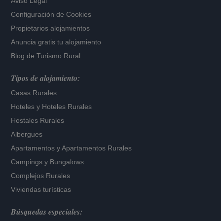
Aviso Legal
Configuración de Cookies
Propietarios alojamientos
Anuncia gratis tu alojamiento
Blog de Turismo Rural
Tipos de alojamiento:
Casas Rurales
Hoteles
y
Hoteles Rurales
Hostales Rurales
Albergues
Apartamentos
y
Apartamentos Rurales
Campings y Bungalows
Complejos Rurales
Viviendas turísticas
Búsquedas especiales: