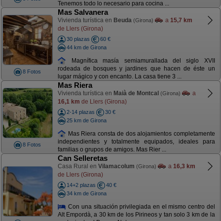
Tenemos todo lo necesario para cocina ...
Mas Salvanera
Vivienda turística en
Beuda
a
15,7 km
(Girona)
de Llers (Girona)
30 plazas
60 €
44 km de Girona
Magnífica masía semiamurallada del siglo XVII
rodeada de bosques y jardines que hacen de éste un
8 Fotos
lugar mágico y con encanto. La casa tiene 3 ...
Mas Riera
Vivienda turística en
Maià de Montcal
a
(Girona)
16,1 km
de Llers (Girona)
2-14 plazas
30 €
25 km de Girona
Mas Riera consta de dos alojamientos completamente
independientes y totalmente equipados, ideales para
8 Fotos
familias o grupos de amigos. Mas Rier ...
Can Selleretas
Casa Rural en
Vilamacolum
a
16,3 km
(Girona)
de Llers (Girona)
14+2 plazas
40 €
34 km de Girona
Con una situación privilegiada en el mismo centro del
Alt Empordà, a 30 km de los Pirineos y tan solo 3 km de la