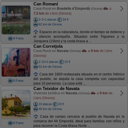
Can Romaní
Casa Rural en
Boadella d´Empordà
a
(Girona)
7,5 km
de Llers (Girona)
2-3+1 plazas
34 €
62 km de Girona
Espacio en la naturaleza, donde el tiempo se detiene y
el silencio acompaña. Situados entre Figueres y la
8 Fotos
Jonquera (15km) y la costa brava a ...
Can Corretjola
Casa Rural en
Navata
a
9 km
de Llers
(Girona)
(Girona)
2-10+2 plazas
15 €
52 km de Girona
Casa del 1800 restaurada situada en el centro hitórico
del pueblo, se alquila la casa completa con capacidad
8 Fotos
para 10 personas. La casa està ...
Can Teixidor de Navata
Vivienda turística en
Navata
a
9 km
de
(Girona)
Llers (Girona)
10 plazas
20 €
40 km de Girona
Casa de campo cercana al pueblo de Navata en la
comarca del Alt Empordà. Ideal para familias con niños y
8 Fotos
para recorrer la Costa Brava Norte ...