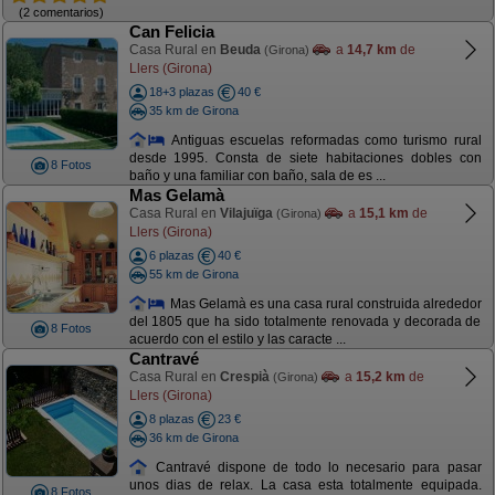
(2 comentarios)
Can Felicia
Casa Rural en
Beuda
a
14,7 km
de
(Girona)
Llers (Girona)
18+3 plazas
40 €
35 km de Girona
Antiguas escuelas reformadas como turismo rural
desde 1995. Consta de siete habitaciones dobles con
8 Fotos
baño y una familiar con baño, sala de es ...
Mas Gelamà
Casa Rural en
Vilajuïga
a
15,1 km
de
(Girona)
Llers (Girona)
6 plazas
40 €
55 km de Girona
Mas Gelamà es una casa rural construida alrededor
del 1805 que ha sido totalmente renovada y decorada de
8 Fotos
acuerdo con el estilo y las caracte ...
Cantravé
Casa Rural en
Crespià
a
15,2 km
de
(Girona)
Llers (Girona)
8 plazas
23 €
36 km de Girona
Cantravé dispone de todo lo necesario para pasar
unos dias de relax. La casa esta totalmente equipada.
8 Fotos