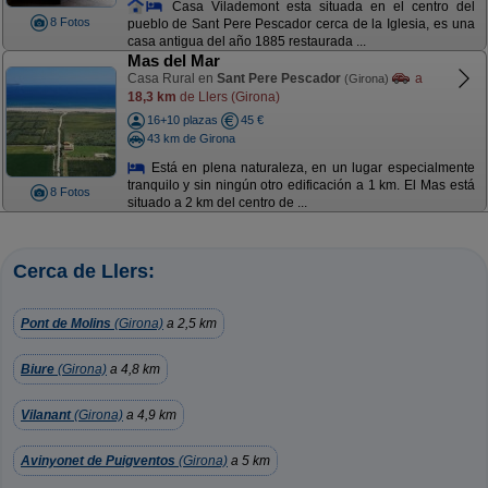
Casa Vilademont esta situada en el centro del
8 Fotos
pueblo de Sant Pere Pescador cerca de la Iglesia, es una
casa antigua del año 1885 restaurada ...
Mas del Mar
Casa Rural en
Sant Pere Pescador
a
(Girona)
18,3 km
de Llers (Girona)
16+10 plazas
45 €
43 km de Girona
Está en plena naturaleza, en un lugar especialmente
tranquilo y sin ningún otro edificación a 1 km. El Mas está
8 Fotos
situado a 2 km del centro de ...
Cerca de Llers:
Pont de Molins
(Girona)
a 2,5 km
Biure
(Girona)
a 4,8 km
Vilanant
(Girona)
a 4,9 km
Avinyonet de Puigventos
(Girona)
a 5 km