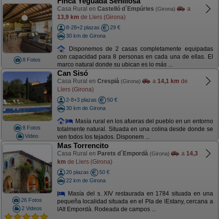
Finca Yeguada Senillosa
Casa Rural en
Castelló d´Empúries
a
(Girona)
13,9 km
de Llers (Girona)
8-28+2 plazas
29 €
30 km de Girona
Disponemos de 2 casas completamente equipadas
con capacidad para 8 personas en cada una de ellas. El
8 Fotos
marco natural donde su ubican es lo más ...
Can Sisó
Casa Rural en
Crespià
a
14,1 km
de
(Girona)
Llers (Girona)
2-8+3 plazas
50 €
30 km de Girona
Masía rural en los afueras del pueblo en un entorno
8 Fotos
totalmente natural. Situada en una colina desde donde se
Video
ven todos los tejados. Disponem ...
Mas Torrencito
Casa Rural en
Parets d´Empordà
a
14,3
(Girona)
km
de Llers (Girona)
20 plazas
50 €
22 km de Girona
Masía del s. XIV restaurada en 1784 situada en una
26 Fotos
pequeña localidad situada en el Pla de lEstany, cercana a
2 Videos
lAlt Empordà. Rodeada de campos ...