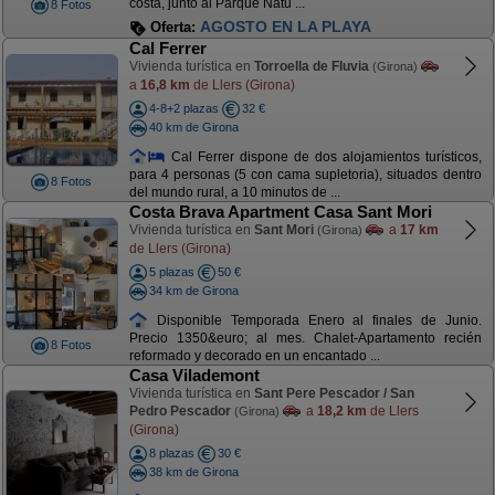
costa, junto al Parque Natu ...
8 Fotos
AGOSTO EN LA PLAYA
Oferta:
Cal Ferrer
Vivienda turística en
Torroella de Fluvia
(Girona)
a
16,8 km
de Llers (Girona)
4-8+2 plazas
32 €
40 km de Girona
Cal Ferrer dispone de dos alojamientos turísticos,
para 4 personas (5 con cama supletoria), situados dentro
8 Fotos
del mundo rural, a 10 minutos de ...
Costa Brava Apartment Casa Sant Mori
Vivienda turística en
Sant Mori
a
17 km
(Girona)
de Llers (Girona)
5 plazas
50 €
34 km de Girona
Disponible Temporada Enero al finales de Junio.
Precio 1350&euro; al mes. Chalet-Apartamento recién
8 Fotos
reformado y decorado en un encantado ...
Casa Vilademont
Vivienda turística en
Sant Pere Pescador / San
Pedro Pescador
a
18,2 km
de Llers
(Girona)
(Girona)
8 plazas
30 €
38 km de Girona