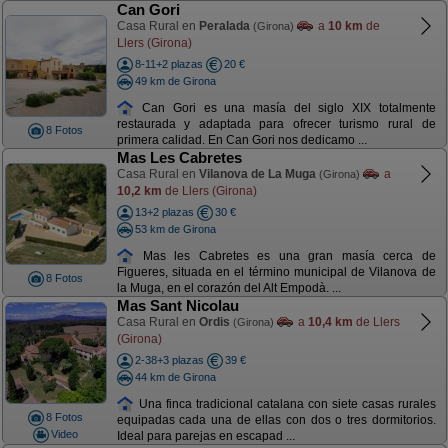
Can Gori
Casa Rural en
Peralada
a
10 km
de
(Girona)
Llers (Girona)
8-11+2 plazas
20 €
49 km de Girona
Can Gori es una masía del siglo XIX totalmente
restaurada y adaptada para ofrecer turismo rural de
8 Fotos
primera calidad. En Can Gori nos dedicamo ...
Mas Les Cabretes
Casa Rural en
Vilanova de La Muga
a
(Girona)
10,2 km
de Llers (Girona)
13+2 plazas
30 €
53 km de Girona
Mas les Cabretes es una gran masía cerca de
Figueres, situada en el término municipal de Vilanova de
8 Fotos
la Muga, en el corazón del Alt Empodà. ...
Mas Sant Nicolau
Casa Rural en
Ordis
a
10,4 km
de Llers
(Girona)
(Girona)
2-38+3 plazas
39 €
44 km de Girona
Una finca tradicional catalana con siete casas rurales
8 Fotos
equipadas cada una de ellas con dos o tres dormitorios.
Video
Ideal para parejas en escapad ...