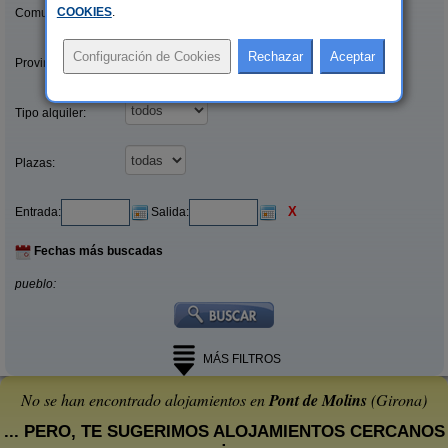
COOKIES
.
Comunidades:
Provincias/Islas:
Tipo alquiler:
Plazas:
X
Entrada:
Salida:
Fechas más buscadas
pueblo:
MÁS FILTROS
No se han encontrado alojamientos en
Pont de Molins
(Girona)
... PERO, TE SUGERIMOS ALOJAMIENTOS CERCANOS
: