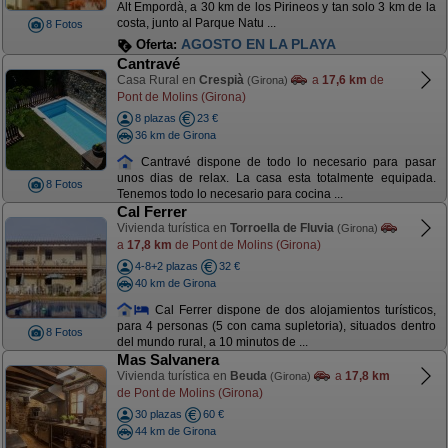
Alt Empordà, a 30 km de los Pirineos y tan solo 3 km de la
costa, junto al Parque Natu ...
8 Fotos
AGOSTO EN LA PLAYA
Oferta:
Cantravé
Casa Rural en
Crespià
a
17,6 km
de
(Girona)
Pont de Molins (Girona)
8 plazas
23 €
36 km de Girona
Cantravé dispone de todo lo necesario para pasar
unos dias de relax. La casa esta totalmente equipada.
8 Fotos
Tenemos todo lo necesario para cocina ...
Cal Ferrer
Vivienda turística en
Torroella de Fluvia
(Girona)
a
17,8 km
de Pont de Molins (Girona)
4-8+2 plazas
32 €
40 km de Girona
Cal Ferrer dispone de dos alojamientos turísticos,
para 4 personas (5 con cama supletoria), situados dentro
8 Fotos
del mundo rural, a 10 minutos de ...
Mas Salvanera
Vivienda turística en
Beuda
a
17,8 km
(Girona)
de Pont de Molins (Girona)
30 plazas
60 €
44 km de Girona