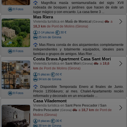
Magnífica masía semiamurallada del siglo XVII
rodeada de bosques y jardines que hacen de éste un
8 Fotos
lugar mágico y con encanto. La casa tiene 3 ...
Mas Riera
Vivienda turística en
Maià de Montcal
a
(Girona)
18,3 km
de Pont de Molins (Girona)
2-14 plazas
30 €
25 km de Girona
Mas Riera consta de dos alojamientos completamente
independientes y totalmente equipados, ideales para
8 Fotos
familias o grupos de amigos. Mas Rier ...
Costa Brava Apartment Casa Sant Mori
Vivienda turística en
Sant Mori
a
18,6
(Girona)
km
de Pont de Molins (Girona)
5 plazas
50 €
34 km de Girona
Disponible Temporada Enero al finales de Junio.
Precio 1350&euro; al mes. Chalet-Apartamento recién
8 Fotos
reformado y decorado en un encantado ...
Casa Vilademont
Vivienda turística en
Sant Pere Pescador / San
Pedro Pescador
a
18,7 km
de Pont de
(Girona)
Molins (Girona)
8 plazas
30 €
38 km de Girona