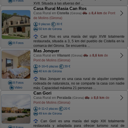
8 Fotos
XVII. Situada a las afueras del ...
Casa Rural Masia Can Ros
Casa Rural en
Cistella
a
8,4 km
de Pont
(Girona)
de Molins (Girona)
9 plazas
30 €
50 km de Girona
Can Ros es una masía del siglo XVIII totalmente
restaurada, situada a 3, 5 km del pueblo de Cistella en la
8 Fotos
comarca del Girona. Se encuentra ...
Mas Jonquer
Casa Rural en
Vilanant
a
8,6 km
de
(Girona)
Pont de Molins (Girona)
8-16+5 plazas
39 €
40 km de Girona
Mas Jonquer es una casa rural de alquiler completo
8 Fotos
rodeada de naturaleza, no se comparte la casa con nadie
Video
más. Capacidad máxima 21 personas ...
Can Gori
Casa Rural en
Peralada
a
8,6 km
de
(Girona)
Pont de Molins (Girona)
8-11+2 plazas
20 €
49 km de Girona
Can Gori es una masía del siglo XIX totalmente
restaurada y adaptada para ofrecer turismo rural de
8 Fotos