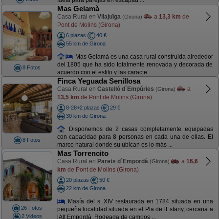
Ideal para parejas en escapad ...
Mas Gelamà
Casa Rural en
Vilajuïga
a
13,3 km
de
(Girona)
Pont de Molins (Girona)
6 plazas
40 €
55 km de Girona
Mas Gelamà es una casa rural construida alrededor
del 1805 que ha sido totalmente renovada y decorada de
8 Fotos
acuerdo con el estilo y las caracte ...
Finca Yeguada Senillosa
Casa Rural en
Castelló d´Empúries
a
(Girona)
13,5 km
de Pont de Molins (Girona)
8-28+2 plazas
29 €
30 km de Girona
Disponemos de 2 casas completamente equipadas
con capacidad para 8 personas en cada una de ellas. El
8 Fotos
marco natural donde su ubican es lo más ...
Mas Torrencito
Casa Rural en
Parets d´Empordà
a
16,6
(Girona)
km
de Pont de Molins (Girona)
20 plazas
50 €
22 km de Girona
Masía del s. XIV restaurada en 1784 situada en una
26 Fotos
pequeña localidad situada en el Pla de lEstany, cercana a
2 Videos
lAlt Empordà. Rodeada de campos ...