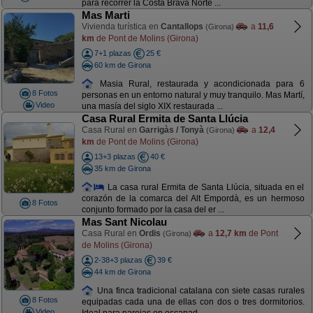
para recorrer la Costa Brava Norte ...
Mas Marti
Vivienda turística en
Cantallops
a
11,6
(Girona)
km
de Pont de Molins (Girona)
7+1 plazas
25 €
60 km de Girona
Masia Rural, restaurada y acondicionada para 6
8 Fotos
personas en un entorno natural y muy tranquilo. Mas Martí,
Video
una masía del siglo XIX restaurada ...
Casa Rural Ermita de Santa Llúcia
Casa Rural en
Garrigàs / Tonyà
a
12,4
(Girona)
km
de Pont de Molins (Girona)
13+3 plazas
40 €
35 km de Girona
La casa rural Ermita de Santa Llúcia, situada en el
corazón de la comarca del Alt Empordà, es un hermoso
8 Fotos
conjunto formado por la casa del er ...
Mas Sant Nicolau
Casa Rural en
Ordis
a
12,7 km
de Pont
(Girona)
de Molins (Girona)
2-38+3 plazas
39 €
44 km de Girona
Una finca tradicional catalana con siete casas rurales
8 Fotos
equipadas cada una de ellas con dos o tres dormitorios.
Video