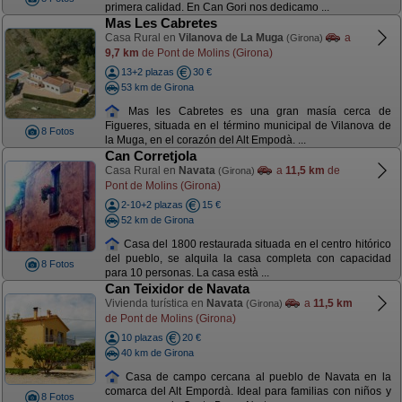
primera calidad. En Can Gori nos dedicamo ...
Mas Les Cabretes
Casa Rural en
Vilanova de La Muga
a
(Girona)
9,7 km
de Pont de Molins (Girona)
13+2 plazas
30 €
53 km de Girona
Mas les Cabretes es una gran masía cerca de
Figueres, situada en el término municipal de Vilanova de
8 Fotos
la Muga, en el corazón del Alt Empodà. ...
Can Corretjola
Casa Rural en
Navata
a
11,5 km
de
(Girona)
Pont de Molins (Girona)
2-10+2 plazas
15 €
52 km de Girona
Casa del 1800 restaurada situada en el centro hitórico
del pueblo, se alquila la casa completa con capacidad
8 Fotos
para 10 personas. La casa està ...
Can Teixidor de Navata
Vivienda turística en
Navata
a
11,5 km
(Girona)
de Pont de Molins (Girona)
10 plazas
20 €
40 km de Girona
Casa de campo cercana al pueblo de Navata en la
comarca del Alt Empordà. Ideal para familias con niños y
8 Fotos