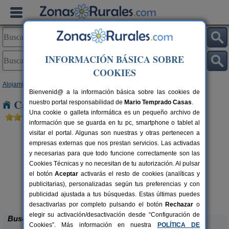
INFORMACIÓN BÁSICA SOBRE
COOKIES
Alojamientos
>
Cataluña
>
Girona
> Pont de Molins
Bienvenid@ a la información básica sobre las cookies de
Casas Rurales cerca de Pont de Molins
nuestro portal responsabilidad de
Mario Temprado Casas
.
Una cookie o galleta informática es un pequeño archivo de
información que se guarda en tu pc, smartphone o tablet al
visitar el portal. Algunas son nuestras y otras pertenecen a
empresas externas que nos prestan servicios. Las activadas
y necesarias para que todo funcione correctamente son las
Cookies Técnicas y no necesitan de tu autorización. Al pulsar
el botón
Aceptar
activarás el resto de cookies (analíticas y
publicitarias), personalizadas según tus preferencias y con
Casa Rural Can Xargay
rs.
12-20 pers.
 €
40 €
publicidad ajustada a tus búsquedas. Estas últimas puedes
Mata (Girona)
desde
desactivarlas por completo pulsando el botón
Rechazar
o
elegir su activación/desactivación desde “Configuración de
Buscar
Cookies”. Más información en nuestra
POLÍTICA DE