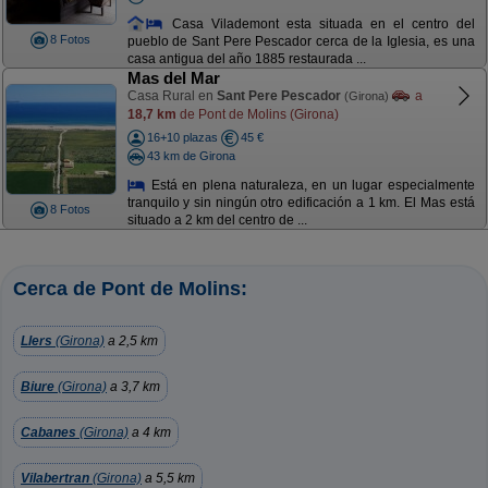
Casa Vilademont esta situada en el centro del
8 Fotos
pueblo de Sant Pere Pescador cerca de la Iglesia, es una
casa antigua del año 1885 restaurada ...
Mas del Mar
Casa Rural en
Sant Pere Pescador
a
(Girona)
18,7 km
de Pont de Molins (Girona)
16+10 plazas
45 €
43 km de Girona
Está en plena naturaleza, en un lugar especialmente
tranquilo y sin ningún otro edificación a 1 km. El Mas está
8 Fotos
situado a 2 km del centro de ...
Cerca de Pont de Molins:
Llers
(Girona)
a 2,5 km
Biure
(Girona)
a 3,7 km
Cabanes
(Girona)
a 4 km
Vilabertran
(Girona)
a 5,5 km