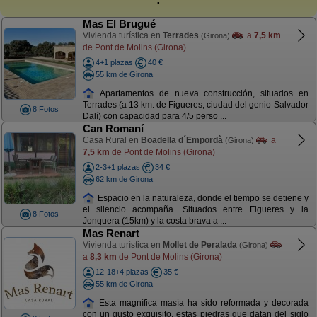
Mas El Brugué
Vivienda turística en
Terrades
a
7,5 km
(Girona)
de Pont de Molins (Girona)
4+1 plazas
40 €
55 km de Girona
Apartamentos de nueva construcción, situados en
Terrades (a 13 km. de Figueres, ciudad del genio Salvador
8 Fotos
Dalí) con capacidad para 4/5 perso ...
Can Romaní
Casa Rural en
Boadella d´Empordà
a
(Girona)
7,5 km
de Pont de Molins (Girona)
2-3+1 plazas
34 €
62 km de Girona
Espacio en la naturaleza, donde el tiempo se detiene y
el silencio acompaña. Situados entre Figueres y la
8 Fotos
Jonquera (15km) y la costa brava a ...
Mas Renart
Vivienda turística en
Mollet de Peralada
(Girona)
a
8,3 km
de Pont de Molins (Girona)
12-18+4 plazas
35 €
55 km de Girona
Esta magnífica masía ha sido reformada y decorada
con un gusto exquisito, estas piedras que datan del siglo