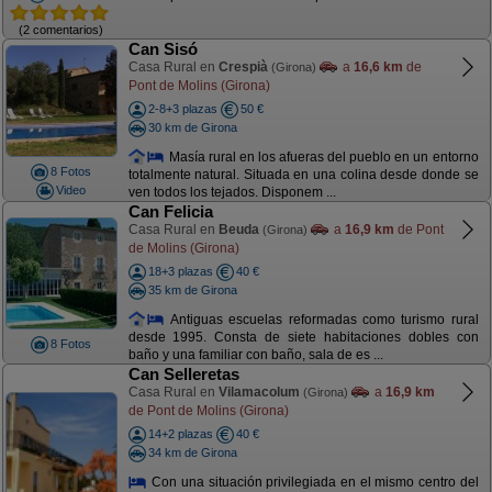
(2 comentarios)
Can Sisó
Casa Rural en
Crespià
a
16,6 km
de
(Girona)
Pont de Molins (Girona)
2-8+3 plazas
50 €
30 km de Girona
Masía rural en los afueras del pueblo en un entorno
8 Fotos
totalmente natural. Situada en una colina desde donde se
Video
ven todos los tejados. Disponem ...
Can Felicia
Casa Rural en
Beuda
a
16,9 km
de Pont
(Girona)
de Molins (Girona)
18+3 plazas
40 €
35 km de Girona
Antiguas escuelas reformadas como turismo rural
desde 1995. Consta de siete habitaciones dobles con
8 Fotos
baño y una familiar con baño, sala de es ...
Can Selleretas
Casa Rural en
Vilamacolum
a
16,9 km
(Girona)
de Pont de Molins (Girona)
14+2 plazas
40 €
34 km de Girona
Con una situación privilegiada en el mismo centro del