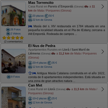
Mas Torrencito
Casa Rural en
Parets d´Empordà
a
11
(Girona)
km
de Mata / Porqueres (Girona)
20 plazas
50 €
22 km de Girona
Masía del s. XIV restaurada en 1784 situada en una
26 Fotos
pequeña localidad situada en el Pla de lEstany, cercana a
2 Videos
lAlt Empordà. Rodeada de campos ...
(2 comentarios)
El Nus de Pedra
Apartamentos Rurales en
Llorà / Sant Martí de
Llémena
a
11,2 km
de Mata / Porqueres
(Girona)
(Girona)
20+4 plazas
35 €
12 km de Girona
Antigua Masía Catalana construida en el año 1622,
8 Fotos
consta de 8 apartamentos independientes. Está situada en
una zona de gran atractivo natura ...
Can Met
Casa Rural en
Llorà
a
11,5 km
de Mata /
(Girona)
Porqueres (Girona)
10+2 plazas
25 €
12 km de Girona