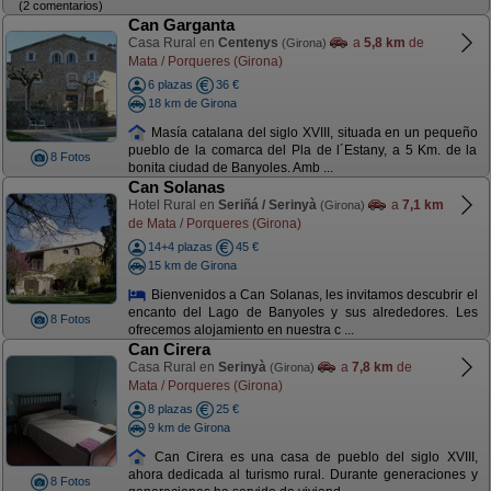
(2 comentarios)
Can Garganta
Casa Rural en
Centenys
a
5,8 km
de
(Girona)
Mata / Porqueres (Girona)
6 plazas
36 €
18 km de Girona
Masía catalana del siglo XVIII, situada en un pequeño
pueblo de la comarca del Pla de l´Estany, a 5 Km. de la
8 Fotos
bonita ciudad de Banyoles. Amb ...
Can Solanas
Hotel Rural en
Seriñá / Serinyà
a
7,1 km
(Girona)
de Mata / Porqueres (Girona)
14+4 plazas
45 €
15 km de Girona
Bienvenidos a Can Solanas, les invitamos descubrir el
encanto del Lago de Banyoles y sus alrededores. Les
8 Fotos
ofrecemos alojamiento en nuestra c ...
Can Cirera
Casa Rural en
Serinyà
a
7,8 km
de
(Girona)
Mata / Porqueres (Girona)
8 plazas
25 €
9 km de Girona
Can Cirera es una casa de pueblo del siglo XVIII,
ahora dedicada al turismo rural. Durante generaciones y
8 Fotos