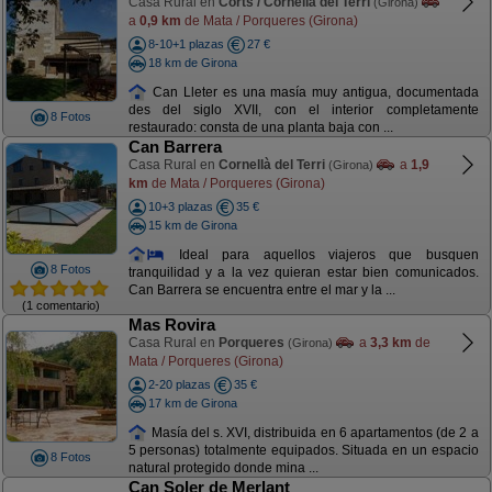
Casa Rural en
Corts / Cornellá del Terri
(Girona)
a
0,9 km
de Mata / Porqueres (Girona)
8-10+1 plazas
27 €
18 km de Girona
Can Lleter es una masía muy antigua, documentada
des del siglo XVII, con el interior completamente
8 Fotos
restaurado: consta de una planta baja con ...
Can Barrera
Casa Rural en
Cornellà del Terri
a
1,9
(Girona)
km
de Mata / Porqueres (Girona)
10+3 plazas
35 €
15 km de Girona
Ideal para aquellos viajeros que busquen
8 Fotos
tranquilidad y a la vez quieran estar bien comunicados.
Can Barrera se encuentra entre el mar y la ...
(1 comentario)
Mas Rovira
Casa Rural en
Porqueres
a
3,3 km
de
(Girona)
Mata / Porqueres (Girona)
2-20 plazas
35 €
17 km de Girona
Masía del s. XVI, distribuida en 6 apartamentos (de 2 a
5 personas) totalmente equipados. Situada en un espacio
8 Fotos
natural protegido donde mina ...
Can Soler de Merlant