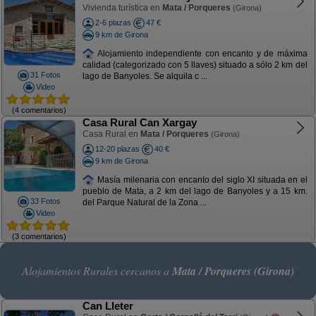
Vivienda turística en
Mata / Porqueres
(Girona)
2-6 plazas
47 €
9 km de Girona
Alojamiento independiente con encanto y de máxima
calidad (categorizado con 5 llaves) situado a sólo 2 km del
31 Fotos
lago de Banyoles. Se alquila c ...
Video
(4 comentarios)
Casa Rural Can Xargay
Casa Rural en
Mata / Porqueres
(Girona)
12-20 plazas
40 €
9 km de Girona
Masía milenaria con encanto del siglo XI situada en el
pueblo de Mata, a 2 km del lago de Banyoles y a 15 km.
33 Fotos
del Parque Natural de la Zona ...
Video
(3 comentarios)
Alojamientos Rurales cercanos a
Mata / Porqueres (Girona)
Can Lleter