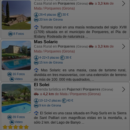
Casa Rural en
Porqueres
a
3,3 km
de
(Girona)
Mata / Porqueres (Girona)
26+6 plazas
30 €
20 km de Girona
Turismo rural en una masía restaurada del siglo XVIII
(1709) situada en el municipio de Porqueres, el Pla de
8 Fotos
lEstany. Rodeada de naturaleza ...
Mas Solaric
Casa Rural en
Porqueres
a
3,3 km
de
(Girona)
Mata / Porqueres (Girona)
4-22+3 plazas
38 €
15 km de Girona
Mas Solaric es una masia, casa de turismo rural,
16 Fotos
dividida en tres masoverias, con una extensión de terreno
Video
de más de 100. 000 mts quadrados, ...
El Solei
Vivienda turística en
Pujarnol / Porqueres
(Girona)
a
4,2 km
de Mata / Porqueres (Girona)
10-12+2 plazas
40 €
9 km de Girona
El Solei es una casa situada en Puig-Surís en la Sierra
39 Fotos
de Sant Patllari con magníficas vistas en la montaña, a
Video
sólo 2 km. del Lago de Banyo ...