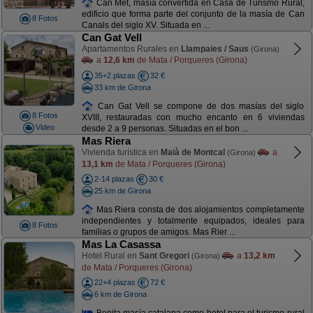
Can Met, masía convertida en Casa de Turismo Rural,
edificio que forma parte del conjunto de la masía de Can
8 Fotos
Canals del siglo XV. Situada en ...
Can Gat Vell
Apartamentos Rurales en
Llampaies / Saus
(Girona)
a
12,6 km
de Mata / Porqueres (Girona)
35+2 plazas
32 €
33 km de Girona
Can Gat Vell se compone de dos masías del siglo
8 Fotos
XVIII, restauradas con mucho encanto en 6 viviendas
Video
desde 2 a 9 personas. Situadas en el bon ...
Mas Riera
Vivienda turística en
Maià de Montcal
a
(Girona)
13,1 km
de Mata / Porqueres (Girona)
2-14 plazas
30 €
25 km de Girona
Mas Riera consta de dos alojamientos completamente
independientes y totalmente equipados, ideales para
8 Fotos
familias o grupos de amigos. Mas Rier ...
Mas La Casassa
Hotel Rural en
Sant Gregori
a
13,2 km
(Girona)
de Mata / Porqueres (Girona)
22+4 plazas
72 €
6 km de Girona
Bonita masía catalana como hotel para el turismo rural