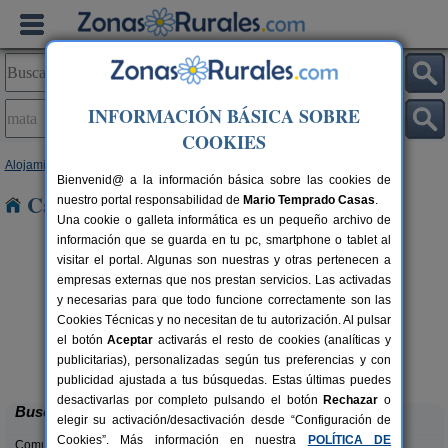
INFORMACIÓN BÁSICA SOBRE
COOKIES
Alojamientos
>
Cataluña
>
Girona
> Mata
Bienvenid@ a la información básica sobre las cookies de
Casas Rurales en Mata
nuestro portal responsabilidad de
Mario Temprado Casas
.
Una cookie o galleta informática es un pequeño archivo de
información que se guarda en tu pc, smartphone o tablet al
visitar el portal. Algunas son nuestras y otras pertenecen a
empresas externas que nos prestan servicios. Las activadas
y necesarias para que todo funcione correctamente son las
Cookies Técnicas y no necesitan de tu autorización. Al pulsar
rs.
el botón
Aceptar
activarás el resto de cookies (analíticas y
 €
Mas Ca La Coixa - El Fogatge
4-8 pers.
publicitarias), personalizadas según tus preferencias y con
32 €
Tortellà (Girona)
desde
publicidad ajustada a tus búsquedas. Estas últimas puedes
desactivarlas por completo pulsando el botón
Rechazar
o
Buscar
elegir su activación/desactivación desde “Configuración de
Cookies”. Más información en nuestra
POLÍTICA DE
Comunidades: