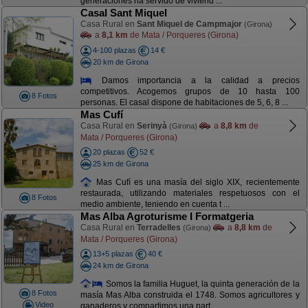
generaciones ha servido de viviend ...
Casal Sant Miquel
Casa Rural en
Sant Miquel de Campmajor
(Girona)
a
8,1 km
de Mata / Porqueres (Girona)
4-100 plazas
14 €
20 km de Girona
Damos importancia a la calidad a precios
competitivos. Acogemos grupos de 10 hasta 100
8 Fotos
personas. El casal dispone de habitaciones de 5, 6, 8 ...
Mas Cufí
Casa Rural en
Serinyà
a
8,8 km
de
(Girona)
Mata / Porqueres (Girona)
20 plazas
52 €
25 km de Girona
Mas Cufí es una masía del siglo XIX, recientemente
restaurada, utilizando materiales respetuosos con el
8 Fotos
medio ambiente, teniendo en cuenta t ...
Mas Alba Agroturisme I Formatgeria
Casa Rural en
Terradelles
a
8,8 km
de
(Girona)
Mata / Porqueres (Girona)
13+5 plazas
40 €
24 km de Girona
Somos la familia Huguet, la quinta generación de la
8 Fotos
masía Mas Alba construida el 1748. Somos agricultores y
Video
ganaderos y compartimos una part ...