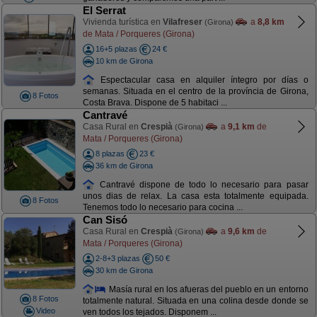
El Serrat
Vivienda turística en
Vilafreser
a
8,8 km
(Girona)
de Mata / Porqueres (Girona)
16+5 plazas
24 €
10 km de Girona
Espectacular casa en alquiler íntegro por días o
semanas. Situada en el centro de la província de Girona,
8 Fotos
Costa Brava. Dispone de 5 habitaci ...
Cantravé
Casa Rural en
Crespià
a
9,1 km
de
(Girona)
Mata / Porqueres (Girona)
8 plazas
23 €
36 km de Girona
Cantravé dispone de todo lo necesario para pasar
unos dias de relax. La casa esta totalmente equipada.
8 Fotos
Tenemos todo lo necesario para cocina ...
Can Sisó
Casa Rural en
Crespià
a
9,6 km
de
(Girona)
Mata / Porqueres (Girona)
2-8+3 plazas
50 €
30 km de Girona
Masía rural en los afueras del pueblo en un entorno
8 Fotos
totalmente natural. Situada en una colina desde donde se
Video
ven todos los tejados. Disponem ...