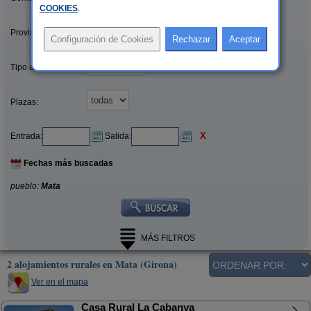
COOKIES
.
Provincias/Islas:
Tipo alquiler:
Plazas:
X
Entrada:
Salida:
Fechas más buscadas
pueblo:
Mata
MÁS FILTROS
2 alojamientos rurales en Mata (Girona)
Ver en el mapa
Casa Rural La Cabanya