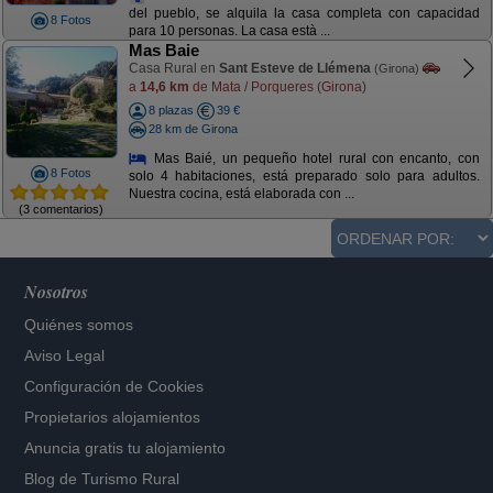
del pueblo, se alquila la casa completa con capacidad
8 Fotos
para 10 personas. La casa està ...
Mas Baie
Casa Rural en
Sant Esteve de Llémena
(Girona)
a
14,6 km
de Mata / Porqueres (Girona)
8 plazas
39 €
28 km de Girona
Mas Baié, un pequeño hotel rural con encanto, con
8 Fotos
solo 4 habitaciones, está preparado solo para adultos.
Nuestra cocina, está elaborada con ...
(3 comentarios)
Nosotros
Quiénes somos
Aviso Legal
Configuración de Cookies
Propietarios alojamientos
Anuncia gratis tu alojamiento
Blog de Turismo Rural