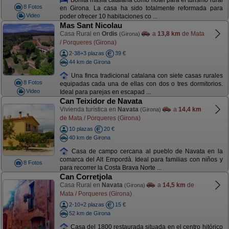
8 Fotos
en Girona. La casa ha sido totalmente reformada para
Video
poder ofrecer 10 habitaciones co ...
Mas Sant Nicolau
Casa Rural en
Ordis
a
13,8 km
de Mata
(Girona)
/ Porqueres (Girona)
2-38+3 plazas
39 €
44 km de Girona
Una finca tradicional catalana con siete casas rurales
8 Fotos
equipadas cada una de ellas con dos o tres dormitorios.
Video
Ideal para parejas en escapad ...
Can Teixidor de Navata
Vivienda turística en
Navata
a
14,4 km
(Girona)
de Mata / Porqueres (Girona)
10 plazas
20 €
40 km de Girona
Casa de campo cercana al pueblo de Navata en la
comarca del Alt Empordà. Ideal para familias con niños y
8 Fotos
para recorrer la Costa Brava Norte ...
Can Corretjola
Casa Rural en
Navata
a
14,5 km
de
(Girona)
Mata / Porqueres (Girona)
2-10+2 plazas
15 €
52 km de Girona
Casa del 1800 restaurada situada en el centro hitórico