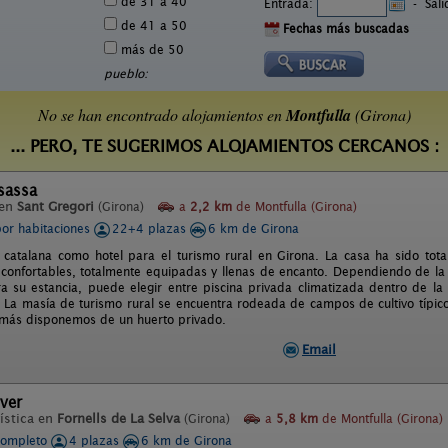
de 31 a 40
Entrada:
-
Sal
de 41 a 50
Fechas más buscadas
más de 50
pueblo:
No se han encontrado alojamientos en
Montfulla
(Girona)
... PERO, TE SUGERIMOS ALOJAMIENTOS CERCANOS :
sassa
 en
Sant Gregori
(Girona)
a
2,2 km
de Montfulla (Girona)
por habitaciones
22+4 plazas
6 km de Girona
 catalana como hotel para el turismo rural en Girona. La casa ha sido to
 confortables, totalmente equipadas y llenas de encanto. Dependiendo de la h
ra su estancia, puede elegir entre piscina privada climatizada dentro de la
 La masía de turismo rural se encuentra rodeada de campos de cultivo típico
demás disponemos de un huerto privado.
Email
ver
ística en
Fornells de La Selva
(Girona)
a
5,8 km
de Montfulla (Girona)
completo
4 plazas
6 km de Girona