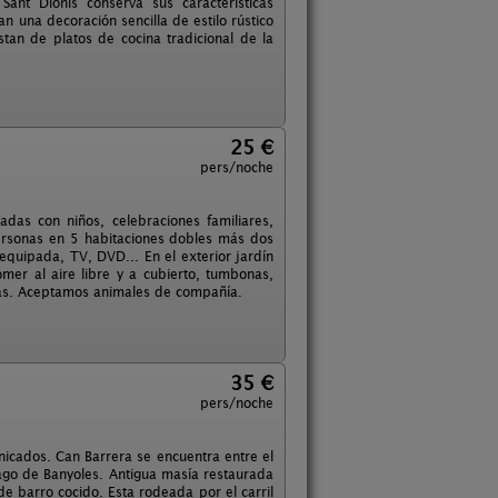
 Sant Dionis conserva sus características
n una decoración sencilla de estilo rústico
stan de platos de cocina tradicional de la
25 €
pers/noche
das con niños, celebraciones familiares,
ersonas en 5 habitaciones dobles más dos
equipada, TV, DVD... En el exterior jardín
omer al aire libre y a cubierto, tumbonas,
uidas. Aceptamos animales de compañía.
35 €
pers/noche
nicados. Can Barrera se encuentra entre el
ago de Banyoles. Antigua masía restaurada
e barro cocido. Esta rodeada por el carril