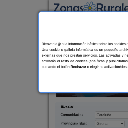
Busca por alojamiento
Alojamientos
>
Cataluña
>
Girona
> Montfull
Casas Rurales cerca 
Bienvenid@ a la información básica sobre las cookies 
Una cookie o galleta informática es un pequeño archiv
externas que nos prestan servicios. Las activadas y n
activarás el resto de cookies (analíticas y publicita
pulsando el botón
Rechazar
o elegir su activación/de
Mas Ca La Coixa - La Casa de L
2-
ric
´Avi
4-22+3 pers.
desd
38 €
irona)
Tortellà (Girona)
desde
Buscar
Comunidades:
Provincias/Islas: