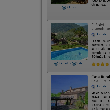
todo lo nece
chimenea.
8 Fotos
El Solei
Vivienda tur
Alquiler 
El Solei es u
Banyoles, a 
se aqluila c
completos, c
500m2. En el
39 Fotos
Video
Casa Rural
Casa Rural 
Alquiler 
Masía señoria
Brava. Está 
exterior. 2 
piscina priva
de la masía e