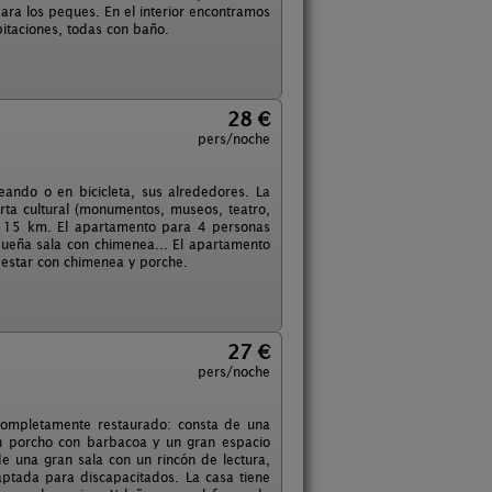
para los peques. En el interior encontramos
itaciones, todas con baño.
28 €
pers/noche
ando o en bicicleta, sus alrededores. La
ta cultural (monumentos, museos, teatro,
nos 15 km. El apartamento para 4 personas
queña sala con chimenea... El apartamento
 estar con chimenea y porche.
27 €
pers/noche
 completamente restaurado: consta de una
n porcho con barbacoa y un gran espacio
de una gran sala con un rincón de lectura,
ptada para discapacitados. La casa tiene