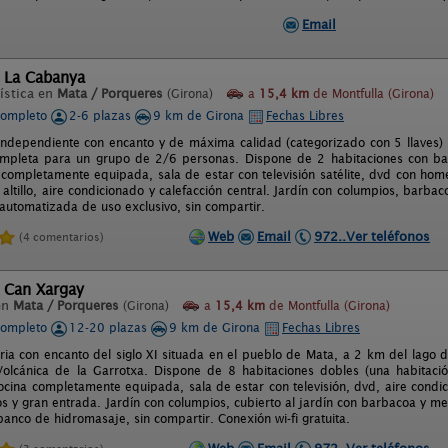
Email
l La Cabanya
ística en
Mata / Porqueres
(Girona)
a
15,4 km
de Montfulla (Girona)
completo
2-6 plazas
9 km de Girona
Fechas Libres
independiente con encanto y de máxima calidad (categorizado con 5 llaves) 
completa para un grupo de 2/6 personas. Dispone de 2 habitaciones con b
a completamente equipada, sala de estar con televisión satélite, dvd con hom
 altillo, aire condicionado y calefacción central. Jardín con columpios, barba
 automatizada de uso exclusivo, sin compartir.
Web
Email
972..Ver teléfonos
(4 comentarios)
l Can Xargay
en
Mata / Porqueres
(Girona)
a
15,4 km
de Montfulla (Girona)
completo
12-20 plazas
9 km de Girona
Fechas Libres
ria con encanto del siglo XI situada en el pueblo de Mata, a 2 km del lago 
olcánica de la Garrotxa. Dispone de 8 habitaciones dobles (una habitaci
ocina completamente equipada, sala de estar con televisión, dvd, aire condi
s y gran entrada. Jardín con columpios, cubierto al jardín con barbacoa y mes
anco de hidromasaje, sin compartir. Conexión wi-fi gratuita.