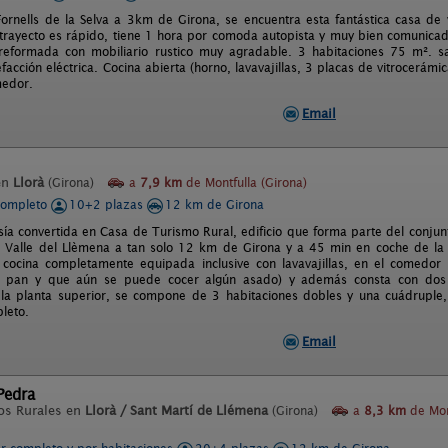
ornells de la Selva a 3km de Girona, se encuentra esta fantástica casa de 
 trayecto es rápido, tiene 1 hora por comoda autopista y muy bien comunicad
 reformada con mobiliario rustico muy agradable. 3 habitaciones 75 m². 
lefacción eléctrica. Cocina abierta (horno, lavavajillas, 3 placas de vitrocerámic
edor.
Email
en
Llorà
(Girona)
a
7,9 km
de Montfulla (Girona)
completo
10+2 plazas
12 km de Girona
ía convertida en Casa de Turismo Rural, edificio que forma parte del conjun
l Valle del Llèmena a tan solo 12 km de Girona y a 45 min en coche de la 
 cocina completamente equipada inclusive con lavavajillas, en el comedo
l pan y que aún se puede cocer algún asado) y además consta con dos s
la planta superior, se compone de 3 habitaciones dobles y una cuádruple,
leto.
Email
Pedra
os Rurales en
Llorà / Sant Martí de Llémena
(Girona)
a
8,3 km
de Mon