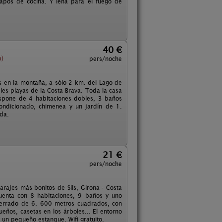
rapos de cocina. Y leña para el fuego de
40 €
a)
pers/noche
tas en la montaña, a sólo 2 km. del Lago de
les playas de la Costa Brava. Toda la casa
ispone de 4 habitaciones dobles, 3 baños
condicionado, chimenea y un jardín de 1.
da.
21 €
pers/noche
parajes más bonitos de Sils, Girona - Costa
Cuenta con 8 habitaciones, 9 baños y uno
 cerrado de 6. 600 metros cuadrados, con
ueños, casetas en los árboles... El entorno
y un pequeño estanque. Wifi gratuito.