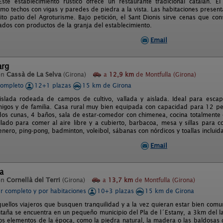
ste establecimiento rústico ofrece un restaurante tradicional catalán. El
omo techos con vigas y paredes de piedra a la vista. Las habitaciones presenta
ito patio del Agroturisme. Bajo petición, el Sant Dionis sirve cenas que con
ados con productos de la granja del establecimiento.
Email
arg
en
Cassà de La Selva
(Girona)
a
12,9 km
de Montfulla (Girona)
completo
12+1 plazas
15 km de Girona
islada rodeada de campos de cultivo, vallada y aislada. Ideal para escapa
migos y de familia. Casa rural muy bien equipada con capacidad para 12 p
 dos cunas, 4 baños, sala de estar-comedor con chimenea, cocina totalmente 
llado para comer al aire libre y a cubierto, barbacoa, mesa y sillas para c
arenero, ping-pong, badminton, voleibol, sábanas con nórdicos y toallas incl
Email
a
en
Cornellà del Terri
(Girona)
a
13,7 km
de Montfulla (Girona)
er completo y por habitaciones
10+3 plazas
15 km de Girona
quellos viajeros que busquen tranquilidad y a la vez quieran estar bien comu
taña se encuentra en un pequeño municipio del Pla de l´Estany, a 3km del l
os elementos de la época, como la piedra natural, la madera o las baldosas d