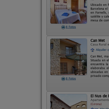
Ubicado en F
Barcelona el
en Fornells,
satélite y ca
mesa de com
8 Fotos
Can Met
Casa Rural 
Alquiler 
Can Met, mas
Situada en e
encuentra la
elaboraba e
ubicadas en 
privado comp
8 Fotos
El Nus de 
Apartament
(Girona)