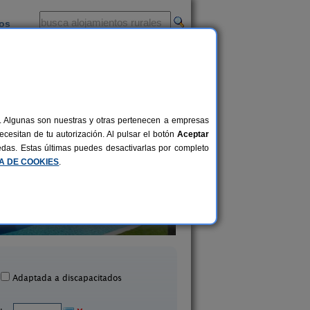
ios
-
al. Algunas son nuestras y otras pertenecen a empresas
cesitan de tu autorización. Al pulsar el botón
Aceptar
uedas. Estas últimas puedes desactivarlas por completo
CA DE COOKIES
.
Can Roura
Mariona
4-6+2 pers.
32 €
Viladamat (Girona)
Romanyà de La Selva (G
desde
Adaptada a discapacitados