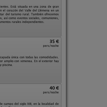
ientes. Está situada en una zona de gran
en el corazón del Valle del Llémena en un
utar del turismo rural. También ofrecemos
os, así como eventos sociales, comuniones,
tamentos rurales independientes.
35 €
pers/noche
escapada única con todas las comodidades.
or amplio con ximenea. En el exterior hay
y piscina.
40 €
pers/noche
e campo del siglo XIII, en la localidad de