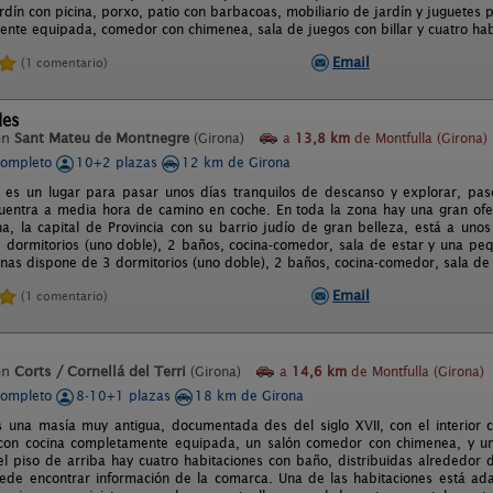
ardín con picina, porxo, patio con barbacoas, mobiliario de jardín y juguetes 
mente equipada, comedor con chimenea, sala de juegos con billar y cuatro hab
Email
(1 comentario)
les
en
Sant Mateu de Montnegre
(Girona)
a
13,8 km
de Montfulla (Girona)
completo
10+2 plazas
12 km de Girona
 es un lugar para pasar unos días tranquilos de descanso y explorar, pase
uentra a media hora de camino en coche. En toda la zona hay una gran ofer
ona, la capital de Provincia con su barrio judío de gran belleza, está a u
2 dormitorios (uno doble), 2 baños, cocina-comedor, sala de estar y una pe
nas dispone de 3 dormitorios (uno doble), 2 baños, cocina-comedor, sala de
Email
(1 comentario)
en
Corts / Cornellá del Terri
(Girona)
a
14,6 km
de Montfulla (Girona)
completo
8-10+1 plazas
18 km de Girona
s una masía muy antigua, documentada des del siglo XVII, con el interior
 con cocina completamente equipada, un salón comedor con chimenea, y u
 el piso de arriba hay cuatro habitaciones con baño, distribuidas alrededor 
de encontrar información de la comarca. Una de las habitaciones está ada