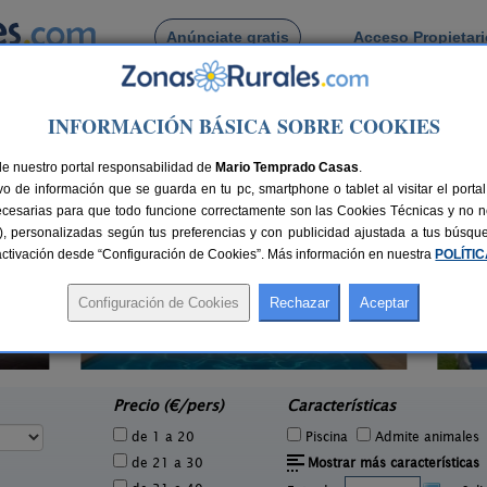
Anúnciate gratis
Acceso Propietar
Busca por pueblo
INFORMACIÓN BÁSICA SOBRE COOKIES
a
de Montfulla
de nuestro portal responsabilidad de
Mario Temprado Casas
.
o de información que se guarda en tu pc, smartphone o tablet al visitar el port
ecesarias para que todo funcione correctamente son las Cookies Técnicas y no ne
rias), personalizadas según tus preferencias y con publicidad ajustada a tus búsq
sactivación desde “Configuración de Cookies”. Más información en nuestra
POLÍTI
4 pers.
45 €
El Solei
10-12+2 pers.
e
40 €
Pujarnol (Girona)
desde
Precio (€/pers)
Características
de 1 a 20
Piscina
Admite animales
de 21 a 30
Mostrar más características