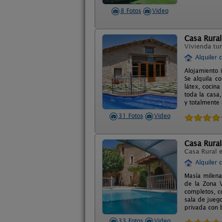
8 Fotos
Video
Casa Rura
Vivienda tur
Alquiler 
Alojamiento 
Se alquila 
látex, cocin
toda la casa,
y totalmente
31 Fotos
Video
Casa Rura
Casa Rural 
Alquiler 
Masía milena
de la Zona V
completos, c
sala de juego
privada con b
33 Fotos
Video