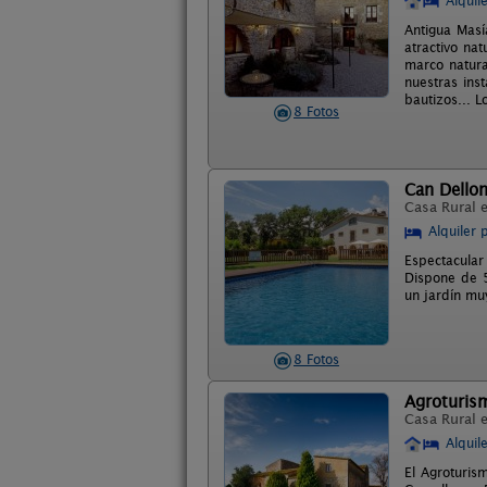
Alquil
Antigua Masí
atractivo na
marco natura
nuestras ins
bautizos... 
8 Fotos
Can Dello
Casa Rural 
Alquiler 
Espectacular
Dispone de 5
un jardín muy
8 Fotos
Agroturis
Casa Rural 
Alquil
El Agroturis