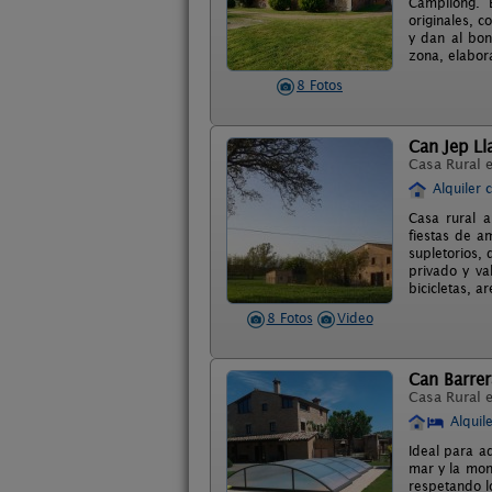
Campllong. E
originales, c
y dan al bon
zona, elabor
8 Fotos
Can Jep Ll
Casa Rural 
Alquiler 
Casa rural a
fiestas de a
supletorios,
privado y va
bicicletas, 
8 Fotos
Video
Can Barrer
Casa Rural 
Alquil
Ideal para a
mar y la mon
respetando l