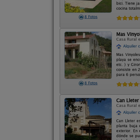
bici. Tiene j
cocina total
8 Fotos
Mas Vinyo
Casa Rural 
Alquiler 
Mas Vinyoles
playa se enc
etc. ) y Gir
consiste en 
para 6 perso
8 Fotos
Can Lleter
Casa Rural 
Alquiler 
Can Lleter e
planta baja
exterior. En
dónde se pue