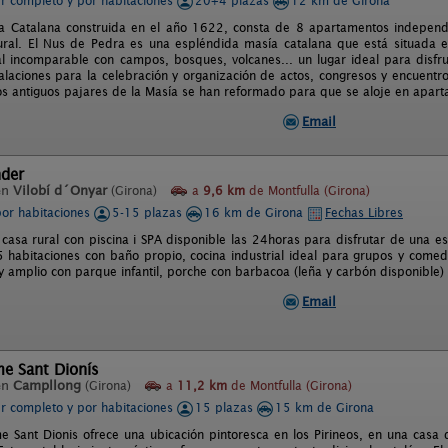
er completo y por habitaciones
20+4 plazas
12 km de Girona
a Catalana construida en el año 1622, consta de 8 apartamentos independ
tural. El Nus de Pedra es una espléndida masía catalana que está situada 
l incomparable con campos, bosques, volcanes... un lugar ideal para disfr
talaciones para la celebración y organización de actos, congresos y encuentr
Los antiguos pajares de la Masía se han reformado para que se aloje en apar
Email
nder
en
Vilobí d´Onyar
(Girona)
a
9,6 km
de Montfulla (Girona)
por habitaciones
5-15 plazas
16 km de Girona
Fechas Libres
 casa rural con piscina i SPA disponible las 24horas para disfrutar de una 
 habitaciones con baño propio, cocina industrial ideal para grupos y comed
 amplio con parque infantil, porche con barbacoa (leña y carbón disponible) 
Email
me Sant Dionís
en
Campllong
(Girona)
a
11,2 km
de Montfulla (Girona)
er completo y por habitaciones
15 plazas
15 km de Girona
me Sant Dionis ofrece una ubicación pintoresca en los Pirineos, en una casa d