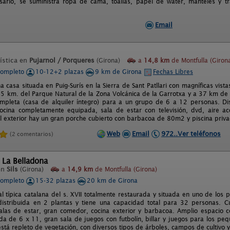
sario, se suministra ropa de cama, toallas, papel de water, manteles y t
Email
ística en
Pujarnol / Porqueres
(Girona)
a
14,8 km
de Montfulla (Giron
completo
10-12+2 plazas
9 km de Girona
Fechas Libres
na casa situada en Puig-Surís en la Sierra de Sant Patllari con magníficas vis
15 km. del Parque Natural de la Zona Volcánica de la Garrotxa y a 37 km de 
ompleta (casa de alquiler íntegro) para a un grupo de 6 a 12 personas. D
ocina completamente equipada, sala de estar con televisión, dvd, aire a
 exterior hay un gran porche cubierto con barbacoa de 80m2 y piscina priva
Web
Email
972..Ver teléfonos
(2 comentarios)
 La Belladona
en
Sils
(Girona)
a
14,9 km
de Montfulla (Girona)
completo
15-32 plazas
20 km de Girona
l típica catalana del s. XVII totalmente restaurada y situada en uno de los 
distribuida en 2 plantas y tiene una capacidad total para 32 personas. 
salas de estar, gran comedor, cocina exterior y barbacoa. Amplio espacio
da de 6 x 11, gran sala de juegos con futbolín, billar y juegos para los peq
stá repleto de vegetación, con diversos tipos de árboles, campos de cultivo 