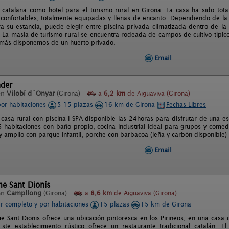
 catalana como hotel para el turismo rural en Girona. La casa ha sido to
 confortables, totalmente equipadas y llenas de encanto. Dependiendo de la h
ra su estancia, puede elegir entre piscina privada climatizada dentro de la
 La masía de turismo rural se encuentra rodeada de campos de cultivo típico
demás disponemos de un huerto privado.
Email
nder
en
Vilobí d´Onyar
(Girona)
a
6,2 km
de Aiguaviva (Girona)
por habitaciones
5-15 plazas
16 km de Girona
Fechas Libres
 casa rural con piscina i SPA disponible las 24horas para disfrutar de una 
 habitaciones con baño propio, cocina industrial ideal para grupos y comed
 amplio con parque infantil, porche con barbacoa (leña y carbón disponible) 
Email
me Sant Dionís
en
Campllong
(Girona)
a
8,6 km
de Aiguaviva (Girona)
er completo y por habitaciones
15 plazas
15 km de Girona
me Sant Dionis ofrece una ubicación pintoresca en los Pirineos, en una casa d
ste establecimiento rústico ofrece un restaurante tradicional catalán. El