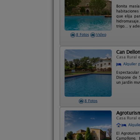
Bonita masía
habitaciones
que elija pa
hidromasaje.
trigo... y a
8 Fotos
Video
Can Dello
Casa Rural 
Alquiler 
Espectacular
Dispone de 5
un jardín muy
8 Fotos
Agroturis
Casa Rural 
Alquil
El Agroturis
Campllong. E