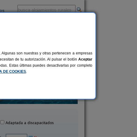
ios
-
al. Algunas son nuestras y otras pertenecen a empresas
cesitan de tu autorización. Al pulsar el botón
Aceptar
uedas. Estas últimas puedes desactivarlas por completo
CA DE COOKIES
.
Ca La Coixa - L´Ull de Buda
Casa Rural Can Xar
2-4 pers.
33 €
Tortellà (Girona)
Mata (Girona)
desde
Adaptada a discapacitados