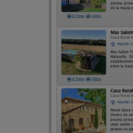
piscina priva
de la masía e
8 Fotos
Video
Mas Salom
Casa Rural 
Alquiler 
Mas Salom Tu
Malavella. D
establecimie
entre la tran
8 Fotos
Video
Casa Rural
Casa Rural 
Alquiler 
Masía típica 
dentro de un
piscina priv
unos veinte 
grupos en pl