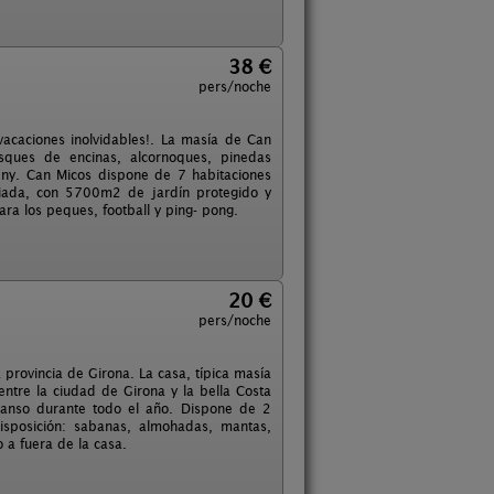
38 €
pers/noche
acaciones inolvidables!. La masía de Can
sques de encinas, alcornoques, pinedas
ny. Can Micos dispone de 7 habitaciones
giada, con 5700m2 de jardín protegido y
ra los peques, football y ping- pong.
20 €
pers/noche
 provincia de Girona. La casa, típica masía
ntre la ciudad de Girona y la bella Costa
canso durante todo el año. Dispone de 2
disposición: sabanas, almohadas, mantas,
o a fuera de la casa.