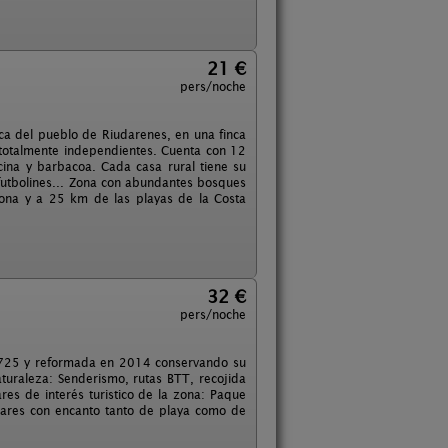
21 €
pers/noche
rca del pueblo de Riudarenes, en una finca
otalmente independientes. Cuenta con 12
ina y barbacoa. Cada casa rural tiene su
, futbolines... Zona con abundantes bosques
lona y a 25 km de las playas de la Costa
32 €
pers/noche
n 1725 y reformada en 2014 conservando su
naturaleza: Senderismo, rutas BTT, recojida
res de interés turistico de la zona: Paque
gares con encanto tanto de playa como de