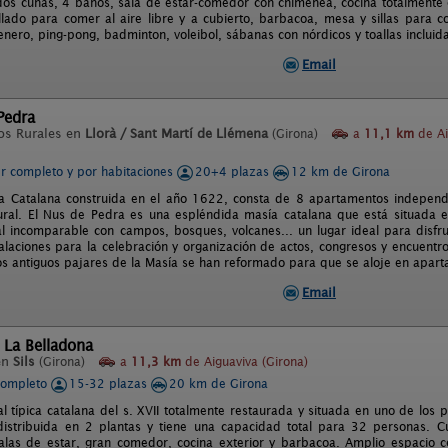
 dos cunas, 4 baños, sala de estar-comedor con chimenea, cocina totalmente 
llado para comer al aire libre y a cubierto, barbacoa, mesa y sillas para c
arenero, ping-pong, badminton, voleibol, sábanas con nórdicos y toallas incl
Email
Pedra
os Rurales en
Llorà / Sant Martí de Llémena
(Girona)
a
11,1 km
de Ai
er completo y por habitaciones
20+4 plazas
12 km de Girona
a Catalana construida en el año 1622, consta de 8 apartamentos independ
tural. El Nus de Pedra es una espléndida masía catalana que está situada 
l incomparable con campos, bosques, volcanes... un lugar ideal para disfr
talaciones para la celebración y organización de actos, congresos y encuentr
Los antiguos pajares de la Masía se han reformado para que se aloje en apar
Email
 La Belladona
en
Sils
(Girona)
a
11,3 km
de Aiguaviva (Girona)
completo
15-32 plazas
20 km de Girona
l típica catalana del s. XVII totalmente restaurada y situada en uno de los 
distribuida en 2 plantas y tiene una capacidad total para 32 personas. 
salas de estar, gran comedor, cocina exterior y barbacoa. Amplio espacio