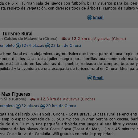
da de 6 x 11, gran sala de juegos con futbolín, billar y juegos para los peq
stá repleto de vegetación, con diversos tipos de árboles, campos de cultivo 
Email
 Turisme Rural
en
Caldes de Malavella
(Girona)
a
12,2 km
de Aiguaviva (Girona)
completo
12+4 plazas
22 km de Girona
risme Rural es un alojamiento agroturístico que forma parte de una explotaci
ispone de dos casas de alquiler íntegro para familias totalmente reformad
nto está situado en las afueras del pueblo, rodeado de campos, bosque y n
quilidad y la aventura de una escapada de turismo rural en Girona! Ideal para 
Email
 Mas Figueres
en
Sils
(Girona)
a
12,3 km
de Aiguaviva (Girona)
completo
32 plazas
20 km de Girona
catalana del siglo XVII en Sils, Girona - Costa Brava. La casa rural se encuen
 amplio espacio cerrado de 5. 500 m2 con un gran porche con cocina, barbac
ada de 6 x 11 m. y una pequeña arboleda con juegos al aire libre y caseta
minutos de las playas de la Costa Brava (Tossa de Mar,... ) y a 45 minutos 
ena Costa Brava de Cataluña. Wifi gratuito en toda la propiedad.