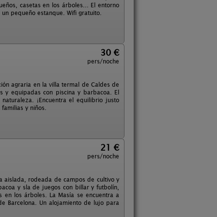
ueños, casetas en los árboles... El entorno
y un pequeño estanque. Wifi gratuito.
30 €
pers/noche
ón agraria en la villa termal de Caldes de
as y equipadas con piscina y barbacoa. El
aturaleza. ¡Encuentra el equilibrio justo
familias y niños.
21 €
pers/noche
tra aislada, rodeada de campos de cultivo y
oa y sla de juegos con billar y futbolín,
s en los árboles. La Masía se encuentra a
de Barcelona. Un alojamiento de lujo para