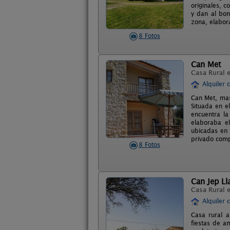
originales, c
y dan al bon
zona, elabor
8 Fotos
Can Met
Casa Rural 
Alquiler 
Can Met, mas
Situada en e
encuentra la
elaboraba e
ubicadas en 
privado comp
8 Fotos
Can Jep Ll
Casa Rural 
Alquiler 
Casa rural a
fiestas de a