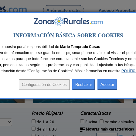
Anúnciate gratis
Acceso Propietar
Busca por pueblo
INFORMACIÓN BÁSICA SOBRE COOKIES
a
de Aiguaviva
de nuestro portal responsabilidad de
Mario Temprado Casas
.
o de información que se guarda en tu pc, smartphone o tablet al visitar el port
ecesarias para que todo funcione correctamente son las Cookies Técnicas y no ne
rias), personalizadas según tus preferencias y con publicidad ajustada a tus búsq
sactivación desde “Configuración de Cookies”. Más información en nuestra
POLÍTI
4 pers.
45 €
Mas Ca La Coixa - El Fogatge
Mas 
4-8 pers.
e
32 €
Tortellà (Girona)
desde
Precio (€/pers)
Características
de 1 a 20
Piscina
Admite animales
de 21 a 30
Mostrar más características