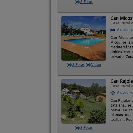
8 Fotos
Can Micos
Casa Rural 
Alquiler 
Can Micos es
Micos se en
mediterránea
dobles con b
privado. Zon
8 Fotos
Video
Can Rajole
Casa Rural 
Alquiler 
Can Rajoler e
catalana, se
brava. La ca
plantas tota
toallas... Po
8 Fotos