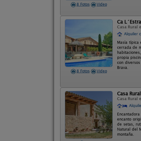
8 Fotos
Video
Ca L´Estr
Casa Rural 
Alquiler 
Masía típica
cerrada de m
habitaciones
propia piscin
con diversos
Brava.
8 Fotos
Video
Casa Rural
Casa Rural 
Alquil
Encantadora 
encanto origi
de setas, ru
Natural del 
montaña.