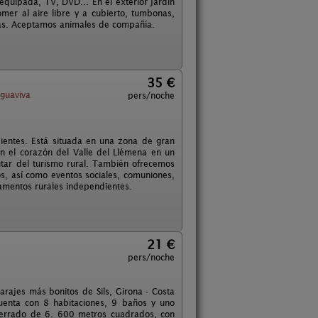
equipada, TV, DVD... En el exterior jardín
omer al aire libre y a cubierto, tumbonas,
uidas. Aceptamos animales de compañía.
35 €
guaviva
pers/noche
ientes. Está situada en una zona de gran
en el corazón del Valle del Llémena en un
utar del turismo rural. También ofrecemos
os, así como eventos sociales, comuniones,
tamentos rurales independientes.
21 €
pers/noche
parajes más bonitos de Sils, Girona - Costa
Cuenta con 8 habitaciones, 9 baños y uno
 cerrado de 6. 600 metros cuadrados, con