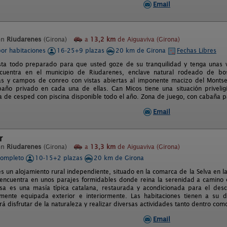
Email
en
Riudarenes
(Girona)
a
13,2 km
de Aiguaviva (Girona)
por habitaciones
16-25+9 plazas
20 km de Girona
Fechas Libres
ta todo preparado para que usted goze de su tranquilidad y tenga unas v
cuentra en el municipio de Riudarenes, enclave natural rodeado de bo
s y campos de conreo con vistas abiertas al imponente macizo del Montse
año privado en cada una de ellas. Can Micos tiene una situación priveli
a de cesped con piscina disponible todo el año. Zona de juego, con cabaña pa
Email
r
en
Riudarenes
(Girona)
a
13,3 km
de Aiguaviva (Girona)
completo
10-15+2 plazas
20 km de Girona
s un alojamiento rural independiente, situado en la comarca de la Selva en la
 encuentra en unos parajes formidables donde reina la serenidad a camino e
sa es una masía típica catalana, restaurada y acondicionada para el des
lmente equipada exterior e interiormente. Las habitaciones tienen a su 
drá disfrutar de la naturaleza y realizar diversas actividades tanto dentro com
Email