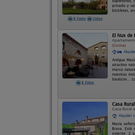
supletorios,
privado y va
bicicletas, 
8 Fotos
Video
El Nus de 
Apartament
(Girona)
Alquil
Antigua Masí
atractivo na
marco natura
nuestras ins
bautizos... 
8 Fotos
Casa Rural
Casa Rural 
Alquiler 
Masía señoria
Brava. Está 
exterior. 2 