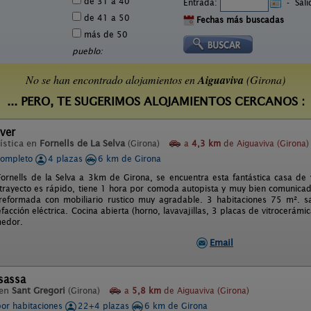
de 31 a 40
Entrada:
-
Sal
de 41 a 50
Fechas más buscadas
más de 50
pueblo:
No se han encontrado alojamientos en
Aiguaviva
(Girona)
... PERO, TE SUGERIMOS ALOJAMIENTOS CERCANOS :
ver
ística en
Fornells de La Selva
(Girona)
a
4,3 km
de Aiguaviva (Girona)
completo
4 plazas
6 km de Girona
ornells de la Selva a 3km de Girona, se encuentra esta fantástica casa de 
 trayecto es rápido, tiene 1 hora por comoda autopista y muy bien comunicad
 reformada con mobiliario rustico muy agradable. 3 habitaciones 75 m². 
lefacción eléctrica. Cocina abierta (horno, lavavajillas, 3 placas de vitrocerámic
edor.
Email
sassa
 en
Sant Gregori
(Girona)
a
5,8 km
de Aiguaviva (Girona)
por habitaciones
22+4 plazas
6 km de Girona