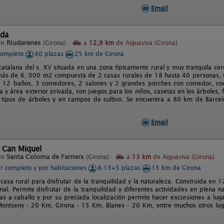
Email
ada
en
Riudarenes
(Girona)
a
12,9 km
de Aiguaviva (Girona)
completo
40 plazas
25 km de Girona
 catalana del s. XV situada en una zona típicamente rural y muy tranquila ce
ás de 6. 000 m2 compuesta de 2 casas rurales de 18 hasta 40 personas, t
, 12 baños, 3 comedores, 2 salones y 2 grandes porches con comedor, coc
a y área exterior privada, con juegos para los niños, casetas en los árboles
 tipos de árboles y en campos de cultivo. Se encuentra a 80 km de Barce
Email
 Can Miquel
en
Santa Coloma de Farners
(Girona)
a
13 km
de Aiguaviva (Girona)
er completo y por habitaciones
8-13+5 plazas
15 km de Girona
casa rural para disfrutar de la tranquilidad y la naturaleza. Construida e
nal. Permite disfrutar de la tranquilidad y diferentes actividades en plena 
tas a caballo y por su preciada localización permite hacer excursiones a luga
Montseny - 20 Km, Girona - 15 Km, Blanes - 20 Km, entre muchos otros lu