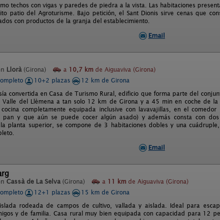
omo techos con vigas y paredes de piedra a la vista. Las habitaciones presenta
ito patio del Agroturisme. Bajo petición, el Sant Dionis sirve cenas que con
ados con productos de la granja del establecimiento.
Email
en
Llorà
(Girona)
a
10,7 km
de Aiguaviva (Girona)
completo
10+2 plazas
12 km de Girona
ía convertida en Casa de Turismo Rural, edificio que forma parte del conjun
l Valle del Llèmena a tan solo 12 km de Girona y a 45 min en coche de la 
 cocina completamente equipada inclusive con lavavajillas, en el comedo
l pan y que aún se puede cocer algún asado) y además consta con dos s
la planta superior, se compone de 3 habitaciones dobles y una cuádruple,
leto.
Email
arg
en
Cassà de La Selva
(Girona)
a
11 km
de Aiguaviva (Girona)
completo
12+1 plazas
15 km de Girona
islada rodeada de campos de cultivo, vallada y aislada. Ideal para escapa
migos y de familia. Casa rural muy bien equipada con capacidad para 12 p