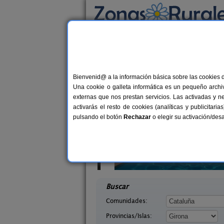
Busca por alojamiento
Alojamientos
>
Cataluña
>
Girona
> Aiguaviv
Casas Rurales cerca 
Bienvenid@ a la información básica sobre las cookies 
Una cookie o galleta informática es un pequeño archiv
externas que nos prestan servicios. Las activadas y n
activarás el resto de cookies (analíticas y publicita
pulsando el botón
Rechazar
o elegir su activación/de
Mas Ca La Coixa - La Casa de L
2-
´Avi
10-12+2 pers.
desd
40 €
rona)
Tortellà (Girona)
desde
Buscar
Comunidades:
Provincias/Islas: