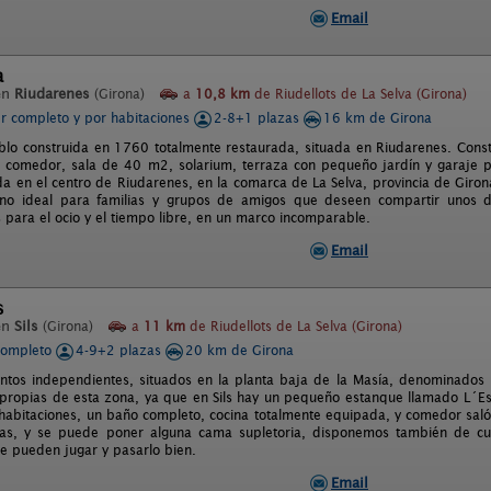
Email
a
en
Riudarenes
(Girona)
a
10,8 km
de Riudellots de La Selva (Girona)
er completo y por habitaciones
2-8+1 plazas
16 km de Girona
lo construida en 1760 totalmente restaurada, situada en Riudarenes. Const
a, comedor, sala de 40 m2, solarium, terraza con pequeño jardín y garaje 
da en el centro de Riudarenes, en la comarca de La Selva, provincia de Girona
ino ideal para familias y grupos de amigos que deseen compartir unos 
 para el ocio y el tiempo libre, en un marco incomparable.
Email
s
en
Sils
(Girona)
a
11 km
de Riudellots de La Selva (Girona)
completo
4-9+2 plazas
20 km de Girona
ntos independientes, situados en la planta baja de la Masía, denominados 
propias de esta zona, ya que en Sils hay un pequeño estanque llamado L´Es
habitaciones, un baño completo, cocina totalmente equipada, y comedor saló
nas, y se puede poner alguna cama supletoria, disponemos también de c
de pueden jugar y pasarlo bien.
Email