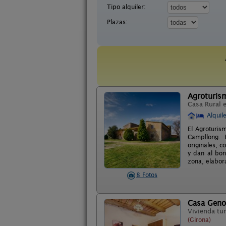
Tipo alquiler:
Plazas:
Agroturis
Casa Rural 
Alquil
El Agroturis
Campllong. E
originales, c
y dan al bon
zona, elabor
8 Fotos
Casa Geno
Vivienda tur
(Girona)