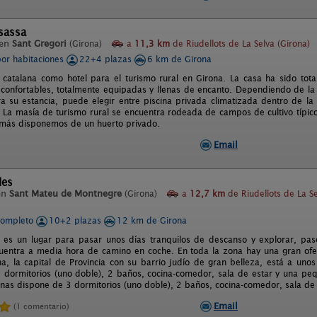
sassa
 en
Sant Gregori
(Girona)
a
11,3 km
de Riudellots de La Selva (Girona)
por habitaciones
22+4 plazas
6 km de Girona
 catalana como hotel para el turismo rural en Girona. La casa ha sido to
 confortables, totalmente equipadas y llenas de encanto. Dependiendo de la h
ra su estancia, puede elegir entre piscina privada climatizada dentro de la
 La masía de turismo rural se encuentra rodeada de campos de cultivo típico
demás disponemos de un huerto privado.
Email
les
en
Sant Mateu de Montnegre
(Girona)
a
12,7 km
de Riudellots de La S
completo
10+2 plazas
12 km de Girona
 es un lugar para pasar unos días tranquilos de descanso y explorar, pase
uentra a media hora de camino en coche. En toda la zona hay una gran ofer
ona, la capital de Provincia con su barrio judío de gran belleza, está a u
2 dormitorios (uno doble), 2 baños, cocina-comedor, sala de estar y una pe
nas dispone de 3 dormitorios (uno doble), 2 baños, cocina-comedor, sala de
Email
(1 comentario)