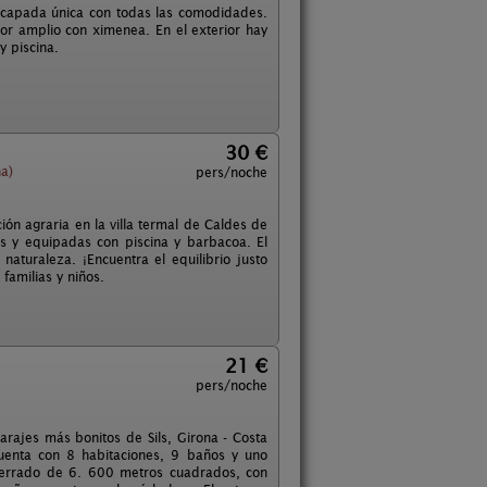
escapada única con todas las comodidades.
or amplio con ximenea. En el exterior hay
y piscina.
30 €
na)
pers/noche
ón agraria en la villa termal de Caldes de
as y equipadas con piscina y barbacoa. El
aturaleza. ¡Encuentra el equilibrio justo
familias y niños.
21 €
pers/noche
parajes más bonitos de Sils, Girona - Costa
Cuenta con 8 habitaciones, 9 baños y uno
 cerrado de 6. 600 metros cuadrados, con