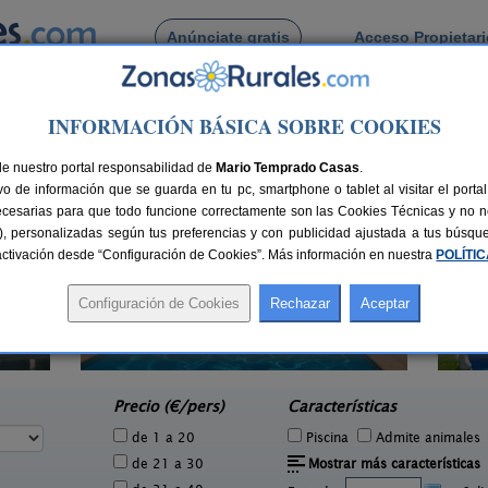
Anúnciate gratis
Acceso Propietar
Busca por pueblo
INFORMACIÓN BÁSICA SOBRE COOKIES
s de La Selva
de Riudellots de La Selva
de nuestro portal responsabilidad de
Mario Temprado Casas
.
o de información que se guarda en tu pc, smartphone o tablet al visitar el port
ecesarias para que todo funcione correctamente son las Cookies Técnicas y no ne
rias), personalizadas según tus preferencias y con publicidad ajustada a tus búsq
sactivación desde “Configuración de Cookies”. Más información en nuestra
POLÍTI
4 pers.
45 €
El Solei
10-12+2 pers.
e
40 €
Pujarnol (Girona)
desde
Precio (€/pers)
Características
de 1 a 20
Piscina
Admite animales
de 21 a 30
Mostrar más características