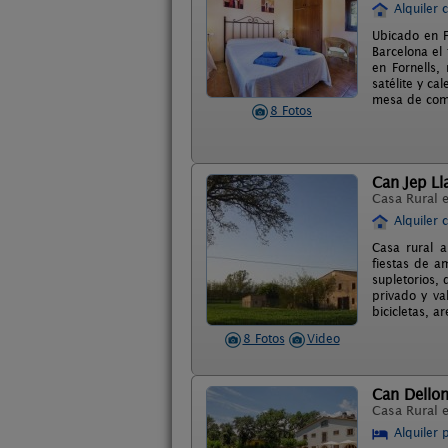
Alquiler 
Ubicado en F
Barcelona el
en Fornells,
satélite y ca
mesa de com
8 Fotos
Can Jep Ll
Casa Rural 
Alquiler 
Casa rural a
fiestas de a
supletorios,
privado y va
bicicletas, 
8 Fotos
Video
Can Dello
Casa Rural 
Alquiler 