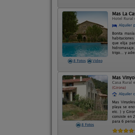
Mas La Ca
Hotel Rural
Alquiler 
Bonita masía
habitaciones
que elija pa
hidromasaje.
trigo... y a
8 Fotos
Video
Mas Vinyo
Casa Rural 
(Girona)
Alquiler 
Mas Vinyoles
playa se enc
etc. ) y Gir
consiste en 
para 6 perso
8 Fotos