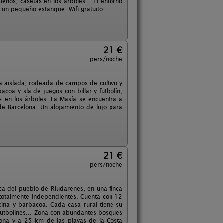
ueños, casetas en los árboles... El entorno
y un pequeño estanque. Wifi gratuito.
21 €
pers/noche
tra aislada, rodeada de campos de cultivo y
oa y sla de juegos con billar y futbolín,
s en los árboles. La Masía se encuentra a
de Barcelona. Un alojamiento de lujo para
21 €
pers/noche
rca del pueblo de Riudarenes, en una finca
otalmente independientes. Cuenta con 12
ina y barbacoa. Cada casa rural tiene su
, futbolines... Zona con abundantes bosques
lona y a 25 km de las playas de la Costa