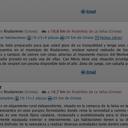
Email
en
Riudarenes
(Girona)
a
10,6 km
de Riudellots de La Selva (Girona)
por habitaciones
16-25+9 plazas
20 km de Girona
Fechas Libres
ta todo preparado para que usted goze de su tranquilidad y tenga unas v
cuentra en el municipio de Riudarenes, enclave natural rodeado de bo
s y campos de conreo con vistas abiertas al imponente macizo del Montse
año privado en cada una de ellas. Can Micos tiene una situación priveli
a de cesped con piscina disponible todo el año. Zona de juego, con cabaña pa
Email
r
en
Riudarenes
(Girona)
a
10,7 km
de Riudellots de La Selva (Girona)
completo
10-15+2 plazas
20 km de Girona
s un alojamiento rural independiente, situado en la comarca de la Selva en la
 encuentra en unos parajes formidables donde reina la serenidad a camino e
sa es una masía típica catalana, restaurada y acondicionada para el des
lmente equipada exterior e interiormente. Las habitaciones tienen a su 
drá disfrutar de la naturaleza y realizar diversas actividades tanto dentro com