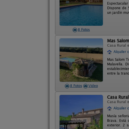
Espectacular
Dispone de 5
un jardín muy
8 Fotos
Mas Salom
Casa Rural 
Alquiler 
Mas Salom Tu
Malavella. D
establecimie
entre la tran
8 Fotos
Video
Casa Rural
Casa Rural 
Alquiler 
Masía señoria
Brava. Está 
exterior. 2 