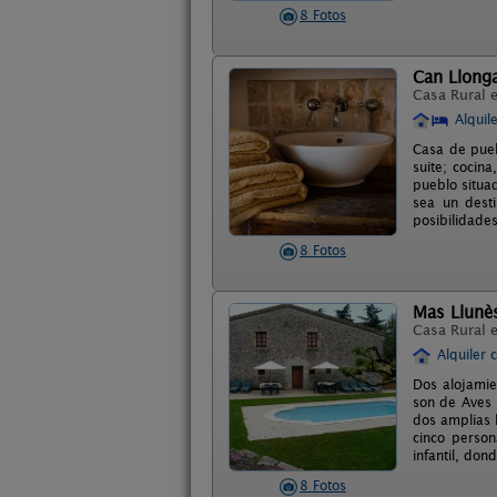
8 Fotos
Can Llong
Casa Rural 
Alquil
Casa de pueb
suite; cocin
pueblo situa
sea un dest
posibilidades
8 Fotos
Mas Llunè
Casa Rural 
Alquiler 
Dos alojamie
son de Aves 
dos amplias 
cinco perso
infantil, don
8 Fotos