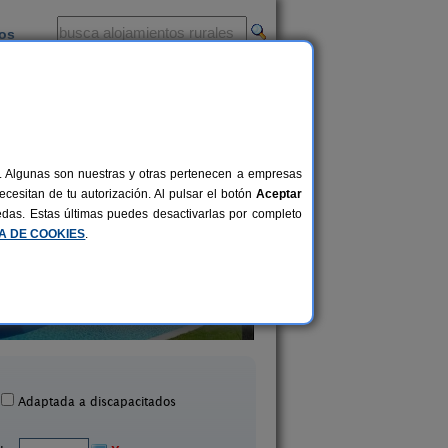
ios
-
al. Algunas son nuestras y otras pertenecen a empresas
cesitan de tu autorización. Al pulsar el botón
Aceptar
uedas. Estas últimas puedes desactivarlas por completo
CA DE COOKIES
.
Masia Can Prim
Mariona
15-20+1 pers.
20 €
Les Preses (Girona)
Romanyà de La Selva (G
desde
Adaptada a discapacitados