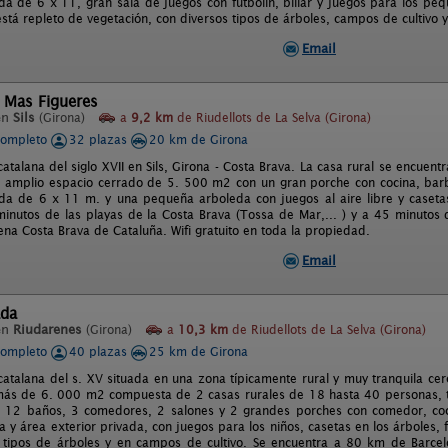
da de 6 x 11, gran sala de juegos con futbolín, billar y juegos para los peq
stá repleto de vegetación, con diversos tipos de árboles, campos de cultivo 
Email
 Mas Figueres
en
Sils
(Girona)
a
9,2 km
de Riudellots de La Selva (Girona)
completo
32 plazas
20 km de Girona
catalana del siglo XVII en Sils, Girona - Costa Brava. La casa rural se encuen
 amplio espacio cerrado de 5. 500 m2 con un gran porche con cocina, barbac
ada de 6 x 11 m. y una pequeña arboleda con juegos al aire libre y caseta
minutos de las playas de la Costa Brava (Tossa de Mar,... ) y a 45 minutos 
ena Costa Brava de Cataluña. Wifi gratuito en toda la propiedad.
Email
ada
en
Riudarenes
(Girona)
a
10,3 km
de Riudellots de La Selva (Girona)
completo
40 plazas
25 km de Girona
 catalana del s. XV situada en una zona típicamente rural y muy tranquila ce
ás de 6. 000 m2 compuesta de 2 casas rurales de 18 hasta 40 personas, t
, 12 baños, 3 comedores, 2 salones y 2 grandes porches con comedor, coc
a y área exterior privada, con juegos para los niños, casetas en los árboles
 tipos de árboles y en campos de cultivo. Se encuentra a 80 km de Barce