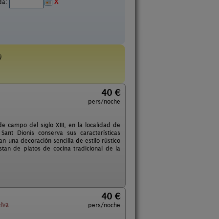
ida:
X
)
40 €
pers/noche
e campo del siglo XIII, en la localidad de
 Sant Dionis conserva sus características
n una decoración sencilla de estilo rústico
stan de platos de cocina tradicional de la
40 €
elva
pers/noche