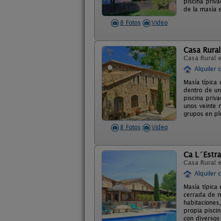
piscina priva
de la masía e
8 Fotos
Video
Casa Rural
Casa Rural 
Alquiler 
Masía típica 
dentro de un
piscina priv
unos veinte 
grupos en pl
8 Fotos
Video
Ca L´Estr
Casa Rural 
Alquiler 
Masía típica
cerrada de m
habitaciones
propia piscin
con diversos