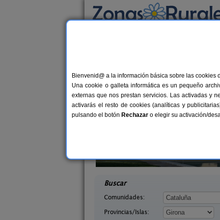
Busca por alojamiento
Alojamientos
>
Cataluña
>
Girona
> Riudellot
Casas Rurales cerca 
Bienvenid@ a la información básica sobre las cookies 
Una cookie o galleta informática es un pequeño archiv
externas que nos prestan servicios. Las activadas y n
activarás el resto de cookies (analíticas y publicita
pulsando el botón
Rechazar
o elegir su activación/de
Mas Ca La Coixa - La Casa de L
2-
anta
´Avi
6 pers.
desd
36 €
irona)
Tortellà (Girona)
desde
Buscar
Comunidades:
Provincias/Islas: