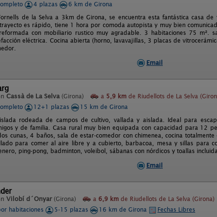
completo
4 plazas
6 km de Girona
ornells de la Selva a 3km de Girona, se encuentra esta fantástica casa de 
 trayecto es rápido, tiene 1 hora por comoda autopista y muy bien comunicad
 reformada con mobiliario rustico muy agradable. 3 habitaciones 75 m². 
lefacción eléctrica. Cocina abierta (horno, lavavajillas, 3 placas de vitrocerámic
edor.
Email
arg
en
Cassà de La Selva
(Girona)
a
5,9 km
de Riudellots de La Selva (Giron
completo
12+1 plazas
15 km de Girona
islada rodeada de campos de cultivo, vallada y aislada. Ideal para escapa
migos y de familia. Casa rural muy bien equipada con capacidad para 12 p
 dos cunas, 4 baños, sala de estar-comedor con chimenea, cocina totalmente 
llado para comer al aire libre y a cubierto, barbacoa, mesa y sillas para c
arenero, ping-pong, badminton, voleibol, sábanas con nórdicos y toallas incl
Email
nder
en
Vilobí d´Onyar
(Girona)
a
6,9 km
de Riudellots de La Selva (Girona)
por habitaciones
5-15 plazas
16 km de Girona
Fechas Libres