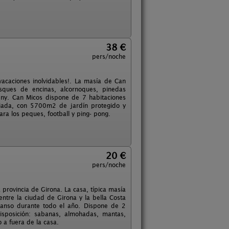
38 €
pers/noche
acaciones inolvidables!. La masía de Can
sques de encinas, alcornoques, pinedas
ny. Can Micos dispone de 7 habitaciones
giada, con 5700m2 de jardín protegido y
ra los peques, football y ping- pong.
20 €
pers/noche
 provincia de Girona. La casa, típica masía
ntre la ciudad de Girona y la bella Costa
canso durante todo el año. Dispone de 2
disposición: sabanas, almohadas, mantas,
o a fuera de la casa.