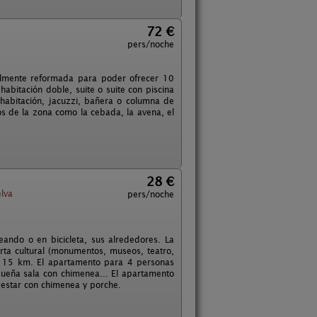
72 €
pers/noche
talmente reformada para poder ofrecer 10
abitación doble, suite o suite con piscina
 habitación, jacuzzi, bañera o columna de
s de la zona como la cebada, la avena, el
28 €
elva
pers/noche
ando o en bicicleta, sus alrededores. La
ta cultural (monumentos, museos, teatro,
nos 15 km. El apartamento para 4 personas
queña sala con chimenea... El apartamento
 estar con chimenea y porche.