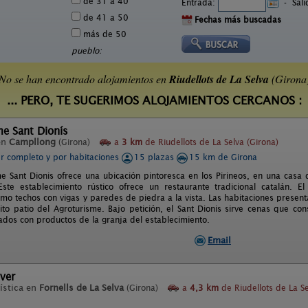
de 31 a 40
Entrada:
-
Sal
de 41 a 50
Fechas más buscadas
más de 50
pueblo:
No se han encontrado alojamientos en
Riudellots de La Selva
(Girona
... PERO, TE SUGERIMOS ALOJAMIENTOS CERCANOS :
me Sant Dionís
en
Campllong
(Girona)
a
3 km
de Riudellots de La Selva (Girona)
er completo y por habitaciones
15 plazas
15 km de Girona
me Sant Dionis ofrece una ubicación pintoresca en los Pirineos, en una casa d
ste establecimiento rústico ofrece un restaurante tradicional catalán. El
omo techos con vigas y paredes de piedra a la vista. Las habitaciones presenta
ito patio del Agroturisme. Bajo petición, el Sant Dionis sirve cenas que con
ados con productos de la granja del establecimiento.
Email
ver
ística en
Fornells de La Selva
(Girona)
a
4,3 km
de Riudellots de La S