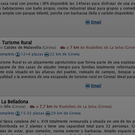
 casa rural con piscina i SPA disponible las 24horas para disfrutar de una 
 habitaciones con baño propio, cocina industrial ideal para grupos y comed
 amplio con parque infantil, porche con barbacoa (leña y carbón disponible) 
Email
 Turisme Rural
en
Caldes de Malavella
(Girona)
a
7 km
de Riudellots de La Selva (Giro
completo
12+4 plazas
22 km de Girona
risme Rural es un alojamiento agroturístico que forma parte de una explotaci
ispone de dos casas de alquiler íntegro para familias totalmente reformad
nto está situado en las afueras del pueblo, rodeado de campos, bosque y n
quilidad y la aventura de una escapada de turismo rural en Girona! Ideal para 
Email
 La Belladona
en
Sils
(Girona)
a
7,7 km
de Riudellots de La Selva (Girona)
completo
15-32 plazas
20 km de Girona
l típica catalana del s. XVII totalmente restaurada y situada en uno de los 
distribuida en 2 plantas y tiene una capacidad total para 32 personas. 
salas de estar, gran comedor, cocina exterior y barbacoa. Amplio espacio