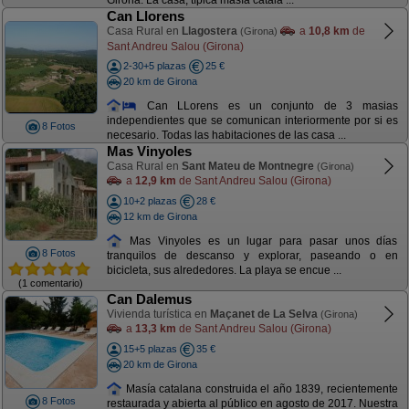
Girona. La casa, típica masía catala ...
Can Llorens
Casa Rural en
Llagostera
a
10,8 km
de
(Girona)
Sant Andreu Salou (Girona)
2-30+5 plazas
25 €
20 km de Girona
Can LLorens es un conjunto de 3 masias
independientes que se comunican interiormente por si es
8 Fotos
necesario. Todas las habitaciones de las casa ...
Mas Vinyoles
Casa Rural en
Sant Mateu de Montnegre
(Girona)
a
12,9 km
de Sant Andreu Salou (Girona)
10+2 plazas
28 €
12 km de Girona
Mas Vinyoles es un lugar para pasar unos días
8 Fotos
tranquilos de descanso y explorar, paseando o en
bicicleta, sus alrededores. La playa se encue ...
(1 comentario)
Can Dalemus
Vivienda turística en
Maçanet de La Selva
(Girona)
a
13,3 km
de Sant Andreu Salou (Girona)
15+5 plazas
35 €
20 km de Girona
Masía catalana construida el año 1839, recientemente
8 Fotos
restaurada y abierta al público en agosto de 2017. Nuestra