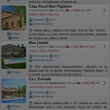
todas las comodidades. Dispone de ...
Casa Rural Mas Figueres
Casa Rural en
Sils
a
9 km
de Sant
(Girona)
Andreu Salou (Girona)
32 plazas
21 €
20 km de Girona
Masía típica catalana del siglo XVII en Sils, Girona -
8 Fotos
Costa Brava. La casa rural se encuentra aislada, rodeada
Video
de campos de cultivo y dentr ...
Mas Llunès
Casa Rural en
Sils
a
10,1 km
de Sant
(Girona)
Andreu Salou (Girona)
4-9+2 plazas
25 €
20 km de Girona
Dos alojamientos independientes, situados en la
planta baja de la Masía, denominados Martinet blanc, y
8 Fotos
Collverd, cuyos nombres son de Aves p ...
Ca L´Estrada
Casa Rural en
Riudarenes
a
10,1 km
de
(Girona)
Sant Andreu Salou (Girona)
40 plazas
21 €
25 km de Girona
Masía típica catalana del s. XV situada en una zona
8 Fotos
típicamente rural y muy tranquila cerca del pueblo de