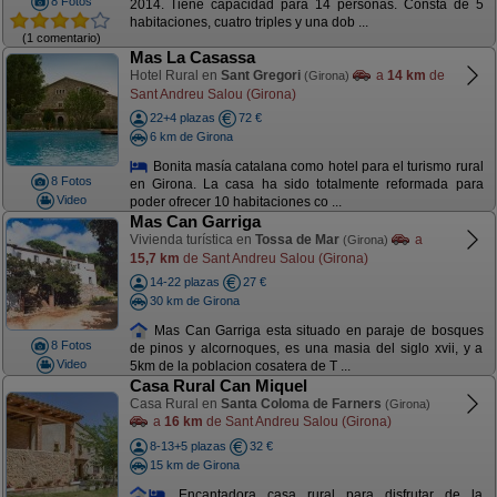
8 Fotos
2014. Tiene capacidad para 14 personas. Consta de 5
habitaciones, cuatro triples y una dob ...
(1 comentario)
Mas La Casassa
Hotel Rural en
Sant Gregori
a
14 km
de
(Girona)
Sant Andreu Salou (Girona)
22+4 plazas
72 €
6 km de Girona
Bonita masía catalana como hotel para el turismo rural
8 Fotos
en Girona. La casa ha sido totalmente reformada para
Video
poder ofrecer 10 habitaciones co ...
Mas Can Garriga
Vivienda turística en
Tossa de Mar
a
(Girona)
15,7 km
de Sant Andreu Salou (Girona)
14-22 plazas
27 €
30 km de Girona
Mas Can Garriga esta situado en paraje de bosques
8 Fotos
de pinos y alcornoques, es una masia del siglo xvii, y a
Video
5km de la poblacion cosatera de T ...
Casa Rural Can Miquel
Casa Rural en
Santa Coloma de Farners
(Girona)
a
16 km
de Sant Andreu Salou (Girona)
8-13+5 plazas
32 €
15 km de Girona
Encantadora casa rural para disfrutar de la