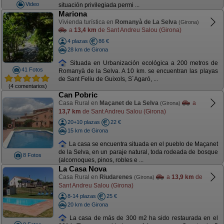
Video
situación privilegiada permi ...
Mariona
Vivienda turística en
Romanyà de La Selva
(Girona)
a
13,4 km
de Sant Andreu Salou (Girona)
4 plazas
86 €
28 km de Girona
Situada en Urbanización ecológica a 200 metros de
41 Fotos
Romanyà de la Selva. A 10 km. se encuentran las playas
de Sant Feliu de Guixols, S´Agaró, ...
(4 comentarios)
Can Pobric
Casa Rural en
Maçanet de La Selva
a
(Girona)
13,7 km
de Sant Andreu Salou (Girona)
20+10 plazas
22 €
15 km de Girona
La casa se encuentra situada en el pueblo de Maçanet
de la Selva, en un paraje natural, toda rodeada de bosque
8 Fotos
(alcornoques, pinos, robles e ...
La Casa Nova
Casa Rural en
Riudarenes
a
13,9 km
de
(Girona)
Sant Andreu Salou (Girona)
8-14 plazas
25 €
20 km de Girona
La casa de más de 300 m2 ha sido restaurada en el