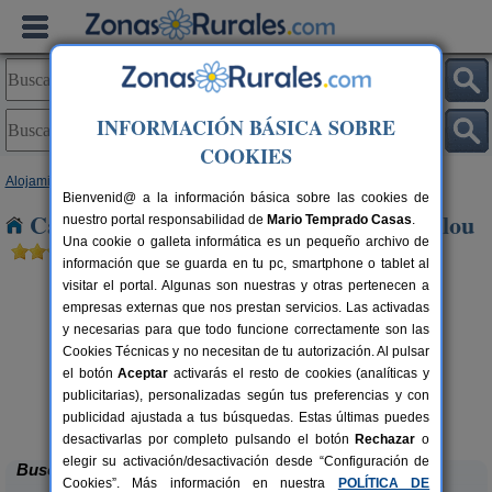
INFORMACIÓN BÁSICA SOBRE
COOKIES
Alojamientos
>
Cataluña
>
Girona
> Sant Andreu Salou
Bienvenid@ a la información básica sobre las cookies de
Casas Rurales cerca de Sant Andreu Salou
nuestro portal responsabilidad de
Mario Temprado Casas
.
Una cookie o galleta informática es un pequeño archivo de
información que se guarda en tu pc, smartphone o tablet al
visitar el portal. Algunas son nuestras y otras pertenecen a
empresas externas que nos prestan servicios. Las activadas
y necesarias para que todo funcione correctamente son las
Cookies Técnicas y no necesitan de tu autorización. Al pulsar
el botón
Aceptar
activarás el resto de cookies (analíticas y
publicitarias), personalizadas según tus preferencias y con
Casa Alt Empordà
rs.
16+2 pers.
 €
37 €
publicidad ajustada a tus búsquedas. Estas últimas puedes
Ventalló (Girona)
desde
desactivarlas por completo pulsando el botón
Rechazar
o
elegir su activación/desactivación desde “Configuración de
Buscar
Cookies”. Más información en nuestra
POLÍTICA DE