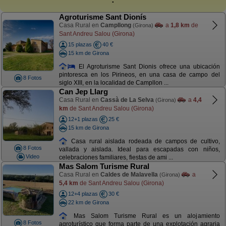
Agroturisme Sant Dionís
Casa Rural en
Campllong
a
1,8 km
de
(Girona)
Sant Andreu Salou (Girona)
15 plazas
40 €
15 km de Girona
El Agroturisme Sant Dionis ofrece una ubicación
pintoresca en los Pirineos, en una casa de campo del
8 Fotos
siglo XIII, en la localidad de Campllon ...
Can Jep Llarg
Casa Rural en
Cassà de La Selva
a
4,4
(Girona)
km
de Sant Andreu Salou (Girona)
12+1 plazas
25 €
15 km de Girona
Casa rural aislada rodeada de campos de cultivo,
8 Fotos
vallada y aislada. Ideal para escapadas con niños,
Video
celebraciones familiares, fiestas de ami ...
Mas Salom Turisme Rural
Casa Rural en
Caldes de Malavella
a
(Girona)
5,4 km
de Sant Andreu Salou (Girona)
12+4 plazas
30 €
22 km de Girona
Mas Salom Turisme Rural es un alojamiento
8 Fotos
agroturístico que forma parte de una explotación agraria