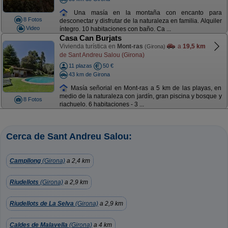
Una masía en la montaña con encanto para
8 Fotos
desconectar y disfrutar de la naturaleza en familia. Alquiler
Video
íntegro. 10 habitaciones con baño. Ca ...
Casa Can Burjats
Vivienda turística en
Mont-ras
a
19,5 km
(Girona)
de Sant Andreu Salou (Girona)
11 plazas
50 €
43 km de Girona
Masía señorial en Mont-ras a 5 km de las playas, en
medio de la naturaleza con jardín, gran piscina y bosque y
8 Fotos
riachuelo. 6 habitaciones - 3 ...
Cerca de Sant Andreu Salou:
Campllong
(Girona)
a 2,4 km
Riudellots
(Girona)
a 2,9 km
Riudellots de La Selva
(Girona)
a 2,9 km
Caldes de Malavella
(Girona)
a 4 km