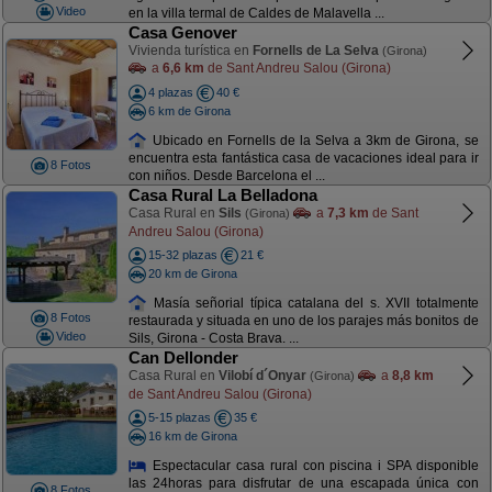
Video
en la villa termal de Caldes de Malavella ...
Casa Genover
Vivienda turística en
Fornells de La Selva
(Girona)
a
6,6 km
de Sant Andreu Salou (Girona)
4 plazas
40 €
6 km de Girona
Ubicado en Fornells de la Selva a 3km de Girona, se
encuentra esta fantástica casa de vacaciones ideal para ir
8 Fotos
con niños. Desde Barcelona el ...
Casa Rural La Belladona
Casa Rural en
Sils
a
7,3 km
de Sant
(Girona)
Andreu Salou (Girona)
15-32 plazas
21 €
20 km de Girona
Masía señorial típica catalana del s. XVII totalmente
8 Fotos
restaurada y situada en uno de los parajes más bonitos de
Video
Sils, Girona - Costa Brava. ...
Can Dellonder
Casa Rural en
Vilobí d´Onyar
a
8,8 km
(Girona)
de Sant Andreu Salou (Girona)
5-15 plazas
35 €
16 km de Girona
Espectacular casa rural con piscina i SPA disponible
las 24horas para disfrutar de una escapada única con
8 Fotos