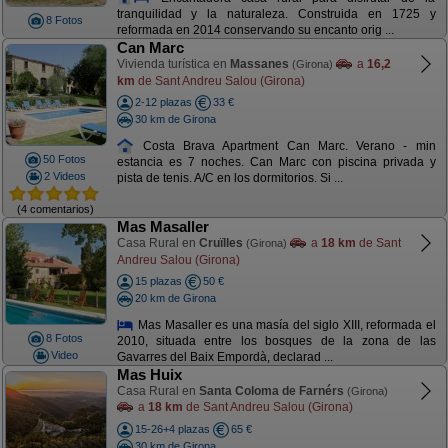
tranquilidad y la naturaleza. Construida en 1725 y
8 Fotos
reformada en 2014 conservando su encanto orig ...
Can Marc
Vivienda turística en
Massanes
a
16,2
(Girona)
km
de Sant Andreu Salou (Girona)
2-12 plazas
33 €
30 km de Girona
Costa Brava Apartment Can Marc. Verano - min
50 Fotos
estancia es 7 noches. Can Marc con piscina privada y
2 Videos
pista de tenis. A/C en los dormitorios. Si ...
(4 comentarios)
Mas Masaller
Casa Rural en
Cruïlles
a
18 km
de Sant
(Girona)
Andreu Salou (Girona)
15 plazas
50 €
20 km de Girona
Mas Masaller es una masía del siglo XIII, reformada el
8 Fotos
2010, situada entre los bosques de la zona de las
Video
Gavarres del Baix Empordà, declarad ...
Mas Huix
Casa Rural en
Santa Coloma de Farnérs
(Girona)
a
18 km
de Sant Andreu Salou (Girona)
15-26+4 plazas
65 €
30 km de Girona