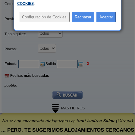
COOKIES
.
Comunidades:
Provincias/Islas:
Tipo alquiler:
Plazas:
X
Entrada:
Salida:
Fechas más buscadas
pueblo:
MÁS FILTROS
No se han encontrado alojamientos en
Sant Andreu Salou
(Girona)
... PERO, TE SUGERIMOS ALOJAMIENTOS CERCANOS
: