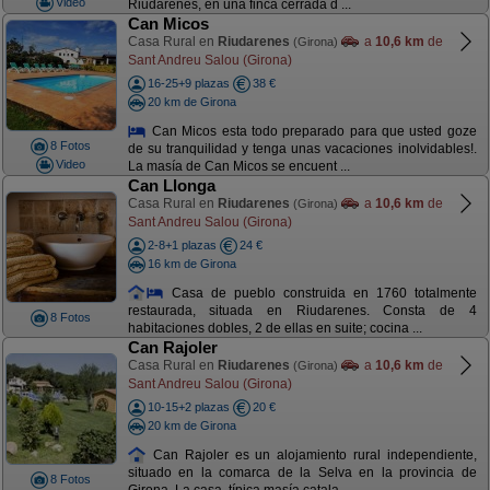
Video
Riudarenes, en una finca cerrada d ...
Can Micos
Casa Rural en
Riudarenes
a
10,6 km
de
(Girona)
Sant Andreu Salou (Girona)
16-25+9 plazas
38 €
20 km de Girona
Can Micos esta todo preparado para que usted goze
8 Fotos
de su tranquilidad y tenga unas vacaciones inolvidables!.
Video
La masía de Can Micos se encuent ...
Can Llonga
Casa Rural en
Riudarenes
a
10,6 km
de
(Girona)
Sant Andreu Salou (Girona)
2-8+1 plazas
24 €
16 km de Girona
Casa de pueblo construida en 1760 totalmente
restaurada, situada en Riudarenes. Consta de 4
8 Fotos
habitaciones dobles, 2 de ellas en suite; cocina ...
Can Rajoler
Casa Rural en
Riudarenes
a
10,6 km
de
(Girona)
Sant Andreu Salou (Girona)
10-15+2 plazas
20 €
20 km de Girona
Can Rajoler es un alojamiento rural independiente,
situado en la comarca de la Selva en la provincia de
8 Fotos