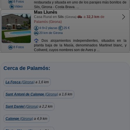
8 Fotos
restaurada y situada en uno de los parajes más bonitos de
Video
Sils, Girona - Costa Brava. ...
Mas Llunès
Casa Rural en
Sils
a
32,3 km
de
(Girona)
Palamós (Girona)
4-9+2 plazas
25 €
20 km de Girona
Dos alojamientos independientes, situados en la
planta baja de la Masía, denominados Martinet blanc, y
8 Fotos
Collverd, cuyos nombres son de Aves p ...
Cerca de Palamós:
La Fosca
(Girona)
a 1,6 km
Sant Antoni de Calonge
(Girona)
a 1,6 km
Sant Daniel
(Girona)
a 2,2 km
Calonge
(Girona)
a 4,9 km