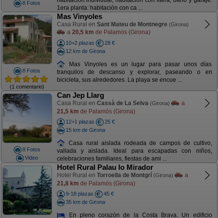
habitación individual, habitación con litera, baño y garaje.
8 Fotos
1era planta: habitación con ca ...
Mas Vinyoles
Casa Rural en
Sant Mateu de Montnegre
(Girona)
a
20,5 km
de Palamós (Girona)
10+2 plazas
28 €
12 km de Girona
Mas Vinyoles es un lugar para pasar unos días
8 Fotos
tranquilos de descanso y explorar, paseando o en
bicicleta, sus alrededores. La playa se encue ...
(1 comentario)
Can Jep Llarg
Casa Rural en
Cassà de La Selva
a
(Girona)
21,5 km
de Palamós (Girona)
12+1 plazas
25 €
15 km de Girona
Casa rural aislada rodeada de campos de cultivo,
8 Fotos
vallada y aislada. Ideal para escapadas con niños,
Video
celebraciones familiares, fiestas de ami ...
Hotel Rural Palau lo Mirador
Hotel Rural en
Torroella de Montgrí
a
(Girona)
21,8 km
de Palamós (Girona)
9-18 plazas
45 €
35 km de Girona
En pleno corazón de la Costa Brava. Un edificio