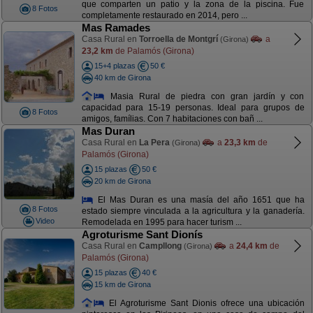
que comparten un patio y la zona de la piscina. Fue
8 Fotos
completamente restaurado en 2014, pero ...
Mas Ramades
Casa Rural en
Torroella de Montgrí
a
(Girona)
23,2 km
de Palamós (Girona)
15+4 plazas
50 €
40 km de Girona
Masia Rural de piedra con gran jardín y con
capacidad para 15-19 personas. Ideal para grupos de
8 Fotos
amigos, famílias. Con 7 habitaciones con bañ ...
Mas Duran
Casa Rural en
La Pera
a
23,3 km
de
(Girona)
Palamós (Girona)
15 plazas
50 €
20 km de Girona
El Mas Duran es una masía del año 1651 que ha
8 Fotos
estado siempre vinculada a la agricultura y la ganadería.
Video
Remodelada en 1995 para hacer turism ...
Agroturisme Sant Dionís
Casa Rural en
Campllong
a
24,4 km
de
(Girona)
Palamós (Girona)
15 plazas
40 €
15 km de Girona
El Agroturisme Sant Dionis ofrece una ubicación