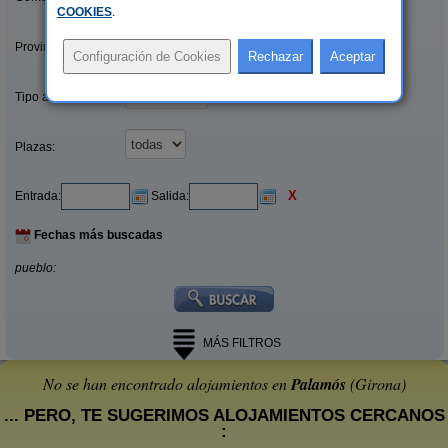
COOKIES
.
Provincias/Islas:
Tipo alquiler:
Plazas:
X
Entrada:
Salida:
Fechas más buscadas
pueblo:
MÁS FILTROS
No se han encontrado alojamientos en
Palamós
(Girona)
... PERO, TE SUGERIMOS ALOJAMIENTOS CERCANOS
: