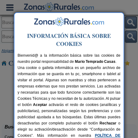
INFORMACIÓN BÁSICA SOBRE
COOKIES
Alojamientos
>
Cataluña
>
Girona
> Palamós
Bienvenid@ a la información básica sobre las cookies de
Casas Rurales cerca de Palamós
nuestro portal responsabilidad de
Mario Temprado Casas
.
Una cookie o galleta informática es un pequeño archivo de
información que se guarda en tu pc, smartphone o tablet al
visitar el portal. Algunas son nuestras y otras pertenecen a
empresas externas que nos prestan servicios. Las activadas
y necesarias para que todo funcione correctamente son las
Cookies Técnicas y no necesitan de tu autorización. Al pulsar
el botón
Aceptar
activarás el resto de cookies (analíticas y
El Solei
rs.
10-12+2 pers.
publicitarias), personalizadas según tus preferencias y con
 €
40 €
Pujarnol (Girona)
desde
publicidad ajustada a tus búsquedas. Estas últimas puedes
desactivarlas por completo pulsando el botón
Rechazar
o
Buscar
elegir su activación/desactivación desde “Configuración de
Cookies”. Más información en nuestra
POLÍTICA DE
Comunidades: