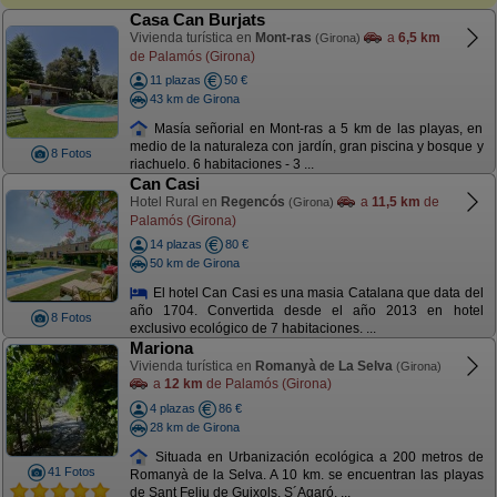
Casa Can Burjats
Vivienda turística en
Mont-ras
a
6,5 km
(Girona)
de Palamós (Girona)
11 plazas
50 €
43 km de Girona
Masía señorial en Mont-ras a 5 km de las playas, en
medio de la naturaleza con jardín, gran piscina y bosque y
8 Fotos
riachuelo. 6 habitaciones - 3 ...
Can Casi
Hotel Rural en
Regencós
a
11,5 km
de
(Girona)
Palamós (Girona)
14 plazas
80 €
50 km de Girona
El hotel Can Casi es una masia Catalana que data del
año 1704. Convertida desde el año 2013 en hotel
8 Fotos
exclusivo ecológico de 7 habitaciones. ...
Mariona
Vivienda turística en
Romanyà de La Selva
(Girona)
a
12 km
de Palamós (Girona)
4 plazas
86 €
28 km de Girona
Situada en Urbanización ecológica a 200 metros de
41 Fotos
Romanyà de la Selva. A 10 km. se encuentran las playas
de Sant Feliu de Guixols, S´Agaró, ...