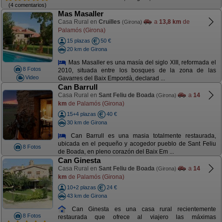
(4 comentarios)
Mas Masaller
Casa Rural en
Cruïlles
a
13,8 km
de
(Girona)
Palamós (Girona)
15 plazas
50 €
20 km de Girona
Mas Masaller es una masía del siglo XIII, reformada el
8 Fotos
2010, situada entre los bosques de la zona de las
Video
Gavarres del Baix Empordà, declarad ...
Can Barrull
Casa Rural en
Sant Feliu de Boada
a
14
(Girona)
km
de Palamós (Girona)
15+4 plazas
40 €
30 km de Girona
Can Barrull es una masia totalmente restaurada,
ubicada en el pequeño y acogedor pueblo de Sant Feliu
8 Fotos
de Boada, en pleno corazón del Baix Em ...
Can Ginesta
Casa Rural en
Sant Feliu de Boada
a
14
(Girona)
km
de Palamós (Girona)
10+2 plazas
24 €
43 km de Girona
Can Ginesta es una casa rural recientemente
8 Fotos
restaurada que ofrece al viajero las máximas