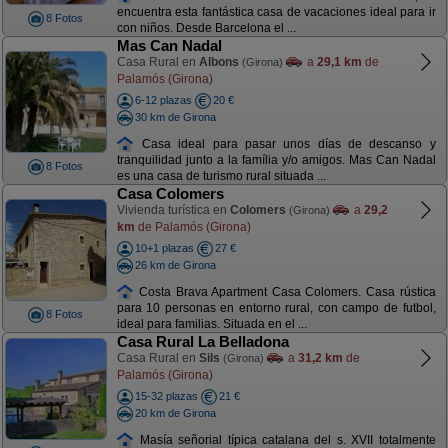
encuentra esta fantástica casa de vacaciones ideal para ir
8 Fotos
con niños. Desde Barcelona el ...
Mas Can Nadal
Casa Rural en
Albons
a
29,1 km
de
(Girona)
Palamós (Girona)
6-12 plazas
20 €
30 km de Girona
Casa ideal para pasar unos días de descanso y
tranquilidad junto a la família y/o amigos. Mas Can Nadal
8 Fotos
es una casa de turismo rural situada ...
Casa Colomers
Vivienda turística en
Colomers
a
29,2
(Girona)
km
de Palamós (Girona)
10+1 plazas
27 €
26 km de Girona
Costa Brava Apartment Casa Colomers. Casa rústica
para 10 personas en entorno rural, con campo de futbol,
8 Fotos
ideal para familias. Situada en el ...
Casa Rural La Belladona
Casa Rural en
Sils
a
31,2 km
de
(Girona)
Palamós (Girona)
15-32 plazas
21 €
20 km de Girona
Masía señorial típica catalana del s. XVII totalmente