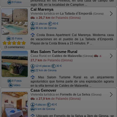
pintoresca en los Pirineos, en una casa de campo del
8 Fotos
siglo XIII, en la localidad de Campllon ...
Cal Marenya
Vivienda turística en
La Tallada d´Empordà
(Girona)
a
26,7 km
de Palamós (Girona)
11 plazas
40 €
36 km de Girona
Costa Brava Apartment Cal Marenya. Moderna casa
35 Fotos
de vacaciones en el pueblo de La Tallada d’Empordà.
Playas de la Costa Brava a 15 minutos. P ...
(3 comentarios)
Mas Salom Turisme Rural
Casa Rural en
Caldes de Malavella
a
(Girona)
27,7 km
de Palamós (Girona)
12+4 plazas
30 €
22 km de Girona
Mas Salom Turisme Rural es un alojamiento
8 Fotos
agroturístico que forma parte de una explotación agraria
Video
en la villa termal de Caldes de Malavella ...
Casa Genover
Vivienda turística en
Fornells de La Selva
(Girona)
a
27,9 km
de Palamós (Girona)
4 plazas
40 €
6 km de Girona
Ubicado en Fornells de la Selva a 3km de Girona, se