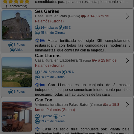
comodidades para pasar una estancia plenamente sati ...
(1 comentario)
Ses Garites
Casa Rural en
Pals
a
14,3 km
de
(Girona)
Palamós (Girona)
14+4 plazas
50 €
45 km de Girona
Masía fortificada del siglo XIII, completamente
8 Fotos
restaurada y con todas las comodidades modernas y
Video
minimalistas, que contrasta con la majestu ...
Can Llorens
Casa Rural en
Llagostera
a
15 km
de
(Girona)
Palamós (Girona)
2-30+5 plazas
25 €
20 km de Girona
Can LLorens es un conjunto de 3 masias
independientes que se comunican interiormente por si es
8 Fotos
necesario. Todas las habitaciones de las casa ...
Can Toni
Vivienda turística en
Palau-Sator
a
15,8
(Girona)
km
de Palamós (Girona)
7 plazas
17 €
39 km de Girona
Casa de estilo rural compuesta por: Planta baja: