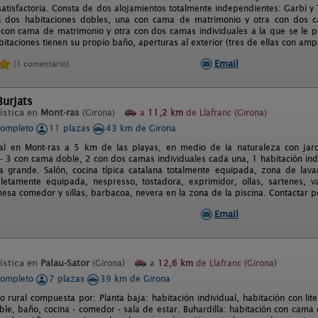
atisfactoria. Consta de dos alojamientos totalmente independientes: Garbí 
 dos habitaciones dobles, una con cama de matrimonio y otra con dos c
 con cama de matrimonio y otra con dos camas individuales a la que se le 
itaciones tienen su propio baño, aperturas al exterior (tres de ellas con ampl
Email
(1 comentario)
Burjats
ística en
Mont-ras
(Girona)
a
11,2 km
de Llafranc (Girona)
completo
11 plazas
43 km de Girona
al en Mont-ras a 5 km de las playas, en medio de la naturaleza con jard
 - 3 con cama doble, 2 con dos camas individuales cada una, 1 habitación ind
 grande. Salón, cocina típica catalana totalmente equipada, zona de lavan
etamente equipada, nespresso, tostadora, exprimidor, ollas, sartenes, vaj
esa comedor y sillas, barbacoa, nevera en la zona de la piscina. Contactar 
Email
ística en
Palau-Sator
(Girona)
a
12,6 km
de Llafranc (Girona)
completo
7 plazas
39 km de Girona
o rural compuesta por: Planta baja: habitación individual, habitación con lit
le, baño, cocina - comedor - sala de estar. Buhardilla: habitación con cama