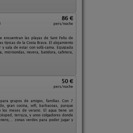
86 €
)
pers/noche
 encuentran las playas de Sant Feliu de
 típicas de la Costa Brava. El alojamiento
 y sala de estar con sofá-cama. Equipada
na, microondas, nevera, batidora, cafetera,
50 €
pers/noche
 para grupos de amigos, famílias. Con 7
o, gran cocina, wifi, barbacoas, parque
en los meses de verano. El agua tiene un
 césped, terraza, y unos colgadores donde
enero,... zonas verdes para poder jugar y