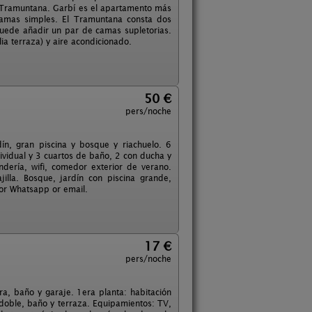
y Tramuntana. Garbí es el apartamento más
amas simples. El Tramuntana consta dos
puede añadir un par de camas supletorias.
ia terraza) y aire acondicionado.
50 €
pers/noche
ín, gran piscina y bosque y riachuelo. 6
ividual y 3 cuartos de baño, 2 con ducha y
dería, wifi, comedor exterior de verano.
illa. Bosque, jardín con piscina grande,
por Whatsapp or email.
17 €
pers/noche
era, baño y garaje. 1era planta: habitación
 doble, baño y terraza. Equipamientos: TV,