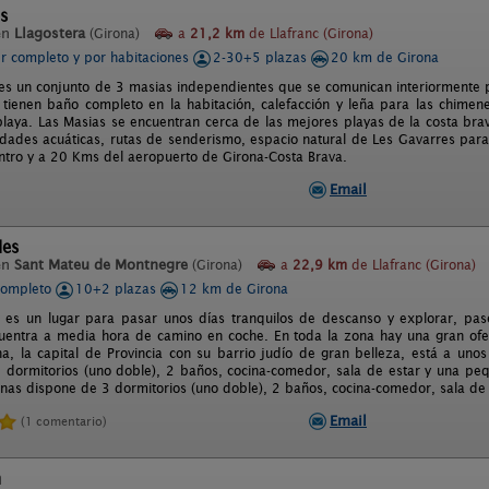
ns
en
Llagostera
(Girona)
a
21,2 km
de Llafranc (Girona)
er completo y por habitaciones
2-30+5 plazas
20 km de Girona
es un conjunto de 3 masias independientes que se comunican interiormente po
 tienen baño completo en la habitación, calefacción y leña para las chimen
playa. Las Masias se encuentran cerca de las mejores playas de la costa b
idades acuáticas, rutas de senderismo, espacio natural de Les Gavarres para 
ntro y a 20 Kms del aeropuerto de Girona-Costa Brava.
Email
les
en
Sant Mateu de Montnegre
(Girona)
a
22,9 km
de Llafranc (Girona)
completo
10+2 plazas
12 km de Girona
 es un lugar para pasar unos días tranquilos de descanso y explorar, pase
uentra a media hora de camino en coche. En toda la zona hay una gran ofer
ona, la capital de Provincia con su barrio judío de gran belleza, está a u
2 dormitorios (uno doble), 2 baños, cocina-comedor, sala de estar y una pe
nas dispone de 3 dormitorios (uno doble), 2 baños, cocina-comedor, sala de
Email
(1 comentario)
n