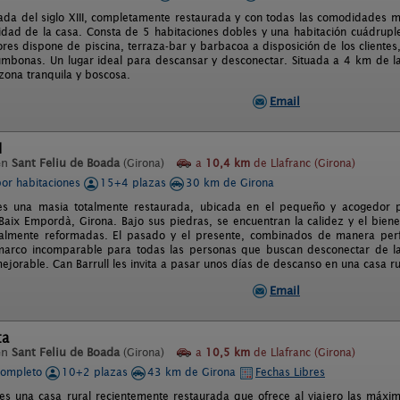
icada del siglo XIII, completamente restaurada y con todas las comodidades 
idad de la casa. Consta de 5 habitaciones dobles y una habitación cuádruple
iores dispone de piscina, terraza-bar y barbacoa a disposición de los cliente
mbonas. Un lugar ideal para descansar y desconectar. Situada a 4 km de la
zona tranquila y boscosa.
Email
l
en
Sant Feliu de Boada
(Girona)
a
10,4 km
de Llafranc (Girona)
por habitaciones
15+4 plazas
30 km de Girona
 es una masia totalmente restaurada, ubicada en el pequeño y acogedor 
Baix Empordà, Girona. Bajo sus piedras, se encuentran la calidez y el biene
talmente reformadas. El pasado y el presente, combinados de manera perfec
marco incomparable para todas las personas que buscan desconectar de la 
ejorable. Can Barrull les invita a pasar unos días de descanso en una casa ru
Email
ta
en
Sant Feliu de Boada
(Girona)
a
10,5 km
de Llafranc (Girona)
completo
10+2 plazas
43 km de Girona
Fechas Libres
es una casa rural recientemente restaurada que ofrece al viajero las máx