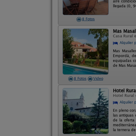
aire condicio
llegada (0, 
8 Fotos
Mas Masal
Casa Rural 
Alquiler 
Mas Masaller
Empordà, dec
equipadas co
de Mas Masal
8 Fotos
Video
Hotel Rura
Hotel Rural
Alquiler 
En pleno cor
las antiguas
de la oferta
mediterránea
la ternera de