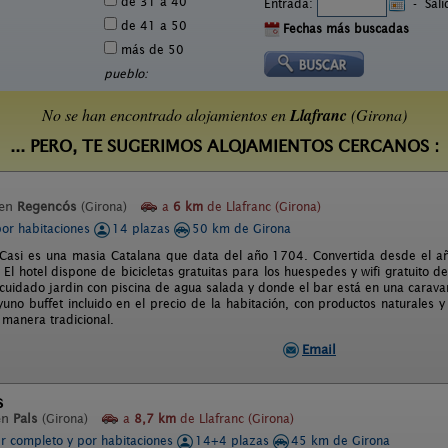
de 31 a 40
Entrada:
-
Sal
de 41 a 50
Fechas más buscadas
más de 50
pueblo:
No se han encontrado alojamientos en
Llafranc
(Girona)
... PERO, TE SUGERIMOS ALOJAMIENTOS CERCANOS :
 en
Regencós
(Girona)
a
6 km
de Llafranc (Girona)
por habitaciones
14 plazas
50 km de Girona
 Casi es una masia Catalana que data del año 1704. Convertida desde el añ
 El hotel dispone de bicicletas gratuitas para los huespedes y wifi gratuito d
uidado jardin con piscina de agua salada y donde el bar está en una caravana
uno buffet incluido en el precio de la habitación, con productos naturales 
manera tradicional.
Email
s
en
Pals
(Girona)
a
8,7 km
de Llafranc (Girona)
er completo y por habitaciones
14+4 plazas
45 km de Girona