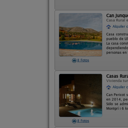
Can Junqu
Casa Rural 
Alquiler 
Casa constr
pueblo de Ul
La casa cons
dependiendo
personas en t
8 Fotos
Casas Rura
Vivienda tur
Alquiler 
Can Pericot 
en 2014, per
Sólo se admi
Montgrí i 6 k
8 Fotos