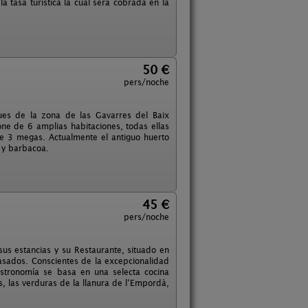
a tasa turística la cual será cobrada en la
50 €
pers/noche
ues de la zona de las Gavarres del Baix
ne de 6 amplias habitaciones, todas ellas
de 3 megas. Actualmente el antiguo huerto
 y barbacoa.
45 €
pers/noche
sus estancias y su Restaurante, situado en
pasados. Conscientes de la excepcionalidad
astronomía se basa en una selecta cocina
, las verduras de la llanura de l‘Empordà,