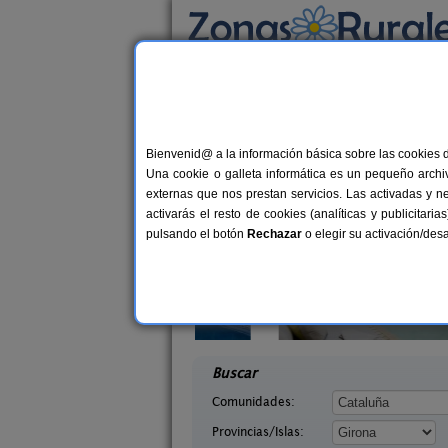
Busca por alojamiento
Alojamientos
>
Cataluña
>
Girona
> Llafranc
Casas Rurales cerca 
Bienvenid@ a la información básica sobre las cookies 
Una cookie o galleta informática es un pequeño archiv
externas que nos prestan servicios. Las activadas y n
activarás el resto de cookies (analíticas y publicita
pulsando el botón
Rechazar
o elegir su activación/de
mpordà
Cal Marenya
16+2 pers.
1
37 €
irona)
La Tallada d´Empordà (Girona)
desde
desd
Buscar
Comunidades:
Provincias/Islas: