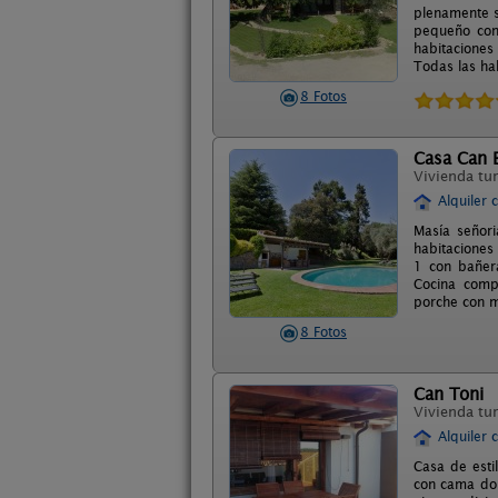
plenamente s
pequeño con
habitaciones
Todas las hab
8 Fotos
Casa Can 
Vivienda tur
Alquiler 
Masía señori
habitaciones
1 con bañera
Cocina compl
porche con m
8 Fotos
Can Toni
Vivienda tur
Alquiler 
Casa de estil
con cama dob