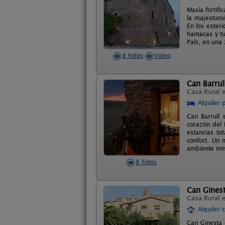
Masía fortif
la majestuos
En los exter
hamacas y tu
Pals, en una 
8 Fotos
Video
Can Barrul
Casa Rural 
Alquiler 
Can Barrull
corazón del 
estancias to
confort. Un 
ambiente inm
8 Fotos
Can Gines
Casa Rural 
Alquiler 
Can Ginesta 