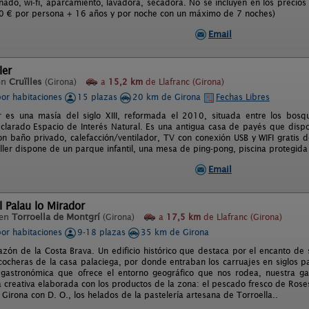
nado, wi-fi, aparcamiento, lavadora, secadora. No se incluyen en los precios l
90 € por persona + 16 años y por noche con un máximo de 7 noches)
Email
ler
en
Cruïlles
(Girona)
a
15,2 km
de Llafranc (Girona)
por habitaciones
15 plazas
20 km de Girona
Fechas Libres
 es una masía del siglo XIII, reformada el 2010, situada entre los bosq
larado Espacio de Interés Natural. Es una antigua casa de payés que dispo
n baño privado, calefacción/ventilador, TV con conexión USB y WIFI gratis 
ler dispone de un parque infantil, una mesa de ping-pong, piscina protegida
Email
l Palau lo Mirador
 en
Torroella de Montgrí
(Girona)
a
17,5 km
de Llafranc (Girona)
por habitaciones
9-18 plazas
35 km de Girona
azón de la Costa Brava. Un edificio histórico que destaca por el encanto de 
 cocheras de la casa palaciega, por donde entraban los carruajes en siglos 
 gastronómica que ofrece el entorno geográfico que nos rodea, nuestra g
 creativa elaborada con los productos de la zona: el pescado fresco de Roses
 Girona con D. O., los helados de la pastelería artesana de Torroella..