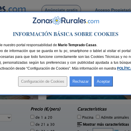
Anúnciate gratis
Acceso Propietar
Busca por pueblo
INFORMACIÓN BÁSICA SOBRE COOKIES
de Llafranc
de nuestro portal responsabilidad de
Mario Temprado Casas
.
o de información que se guarda en tu pc, smartphone o tablet al visitar el port
ecesarias para que todo funcione correctamente son las Cookies Técnicas y no ne
rias), personalizadas según tus preferencias y con publicidad ajustada a tus búsq
sactivación desde “Configuración de Cookies”. Más información en nuestra
POLÍTI
Mas Ca La Coixa - La Casa de L
2-4 pers.
45 €
´Avi
1 pers.
desde
40 €
Tortellà (Girona)
e
Precio (€/pers)
Características
de 1 a 20
Piscina
Admite animales
de 21 a 30
Mostrar más características