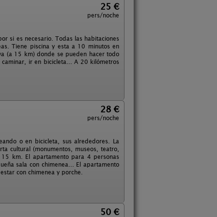
25 €
pers/noche
r si es necesario. Todas las habitaciones
eas. Tiene piscina y esta a 10 minutos en
rava (a 15 km) donde se pueden hacer todo
caminar, ir en bicicleta... A 20 kilómetros
28 €
pers/noche
ando o en bicicleta, sus alrededores. La
ta cultural (monumentos, museos, teatro,
nos 15 km. El apartamento para 4 personas
queña sala con chimenea... El apartamento
 estar con chimenea y porche.
50 €