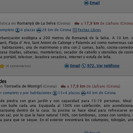
Email
ística en
Romanyà de La Selva
(Girona)
a
17,9 km
de Llafranc (Girona
completo
4 plazas
28 km de Girona
Fechas Libres
Urbanización ecológica a 200 metros de Romanyà de la Selva. A 10 km. se
garó, Platja d´Aro, Sant Antoni de Calonge y Palamós así como numerosas calas
 habitaciones, una de matrimonio y otra con 2 camas, baño, cocina-comedor
asa (toallas, sábanas, mantelerías), secador de cabello y utensilios de coci
a portátil, televisor, lavadora secadora, internet y estufa de leña.
Email
972..Ver teléfono
(4 comentarios)
des
en
Torroella de Montgrí
(Girona)
a
17,9 km
de Llafranc (Girona)
er completo y por habitaciones
15+4 plazas
40 km de Girona
 de piedra con gran jardín y con capacidad para 15-19 personas. Ideal
 con baño cada una. Equipada al 100% con calefacción, aire acondicionad
 y parquing dentro de la casa. Su piscina se hace ideal para refrescarse 
con sal, por lo que la hace natural 100%, con tumbonas, zonas con sombra,
lla para que se seque. En el exterior encontrará los columpios, tobogán, ar