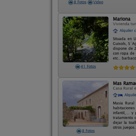
8 Fotos
Video
Mariona
Vivienda tur
Alquiler 
Situada en 
Guixols, S´A
dispone de 2
con ropa de c
etc.. barbaco
41 Fotos
Mas Rama
Casa Rural 
Alquil
Masia Rural
habitaciones
infantil,...
tratamiento 
dejar la toa
otros juegos.
8 Fotos