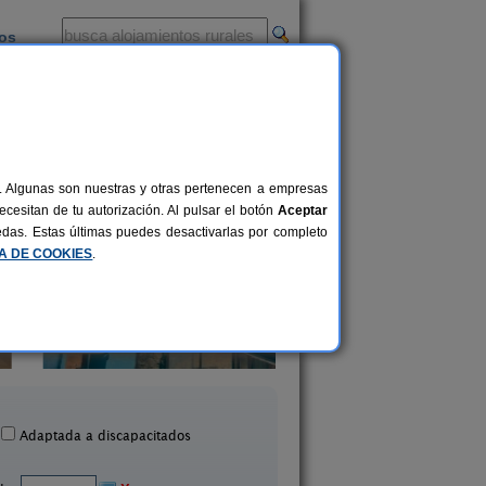
ios
-
al. Algunas son nuestras y otras pertenecen a empresas
cesitan de tu autorización. Al pulsar el botón
Aceptar
uedas. Estas últimas puedes desactivarlas por completo
CA DE COOKIES
.
Masia Can Prim
Casa Rural Can Xar
15-20+1 pers.
20 €
Les Preses (Girona)
Mata (Girona)
desde
Adaptada a discapacitados