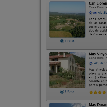
Can Llore
Casa Rural 
Alquil
Can LLorens 
de las casas
coche de la 
tipo de activ
de Girona ce
8 Fotos
Mas Vinyo
Casa Rural 
Alquiler 
Mas Vinyoles
playa se enc
etc. ) y Gir
consiste en 
para 6 perso
8 Fotos
Mas Dura