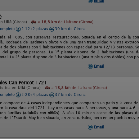
Email
é
en
Ullà
(Girona)
a
18,8 km
de Llafranc (Girona)
completo
2-12+2 plazas
30 km de Girona
uida el 1609, con sucesivas restauraciones. Situada en el centro de la 
là. Rodeada de jardines y olivos y de una gran tranquilidad y vistas extraor
ta de dos plantas con 5 habitaciones con capacidad para 12/13 personas. Se 
 del grupo de personas. La 1ª planta dispone de 2 habitaciones (una do
otal. La 2ª planta dispone de 3 habitaciones (una triple y dos dobles) con po
Email
les Can Pericot 1721
ística en
Ullà
(Girona)
a
18,8 km
de Llafranc (Girona)
completo
2-28+4 plazas
37 km de Girona
se compone de 4 casas independientes que comparten un patio y la zona de 
o la casa data del 1721. Hay tres casas para 8 personas, y una para 4-6. 
ten familias (adult@s con niñ@s). A sólo 10 min en coche de las playas d
m de L´Estartit. Muy bien situada, en zona turística, pero en un pueblo muy t
Email