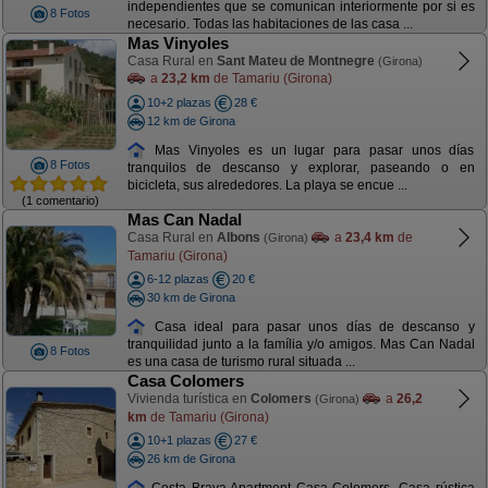
independientes que se comunican interiormente por si es
8 Fotos
necesario. Todas las habitaciones de las casa ...
Mas Vinyoles
Casa Rural en
Sant Mateu de Montnegre
(Girona)
a
23,2 km
de Tamariu (Girona)
10+2 plazas
28 €
12 km de Girona
Mas Vinyoles es un lugar para pasar unos días
8 Fotos
tranquilos de descanso y explorar, paseando o en
bicicleta, sus alrededores. La playa se encue ...
(1 comentario)
Mas Can Nadal
Casa Rural en
Albons
a
23,4 km
de
(Girona)
Tamariu (Girona)
6-12 plazas
20 €
30 km de Girona
Casa ideal para pasar unos días de descanso y
tranquilidad junto a la família y/o amigos. Mas Can Nadal
8 Fotos
es una casa de turismo rural situada ...
Casa Colomers
Vivienda turística en
Colomers
a
26,2
(Girona)
km
de Tamariu (Girona)
10+1 plazas
27 €
26 km de Girona
Costa Brava Apartment Casa Colomers. Casa rústica