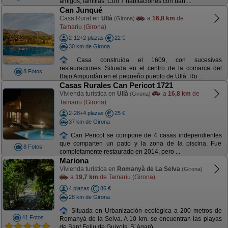
amigos, famílias. Con 7 habitaciones con bañ ...
Can Junqué
Casa Rural en
Ullà
a
16,8 km
de
(Girona)
Tamariu (Girona)
2-12+2 plazas
22 €
30 km de Girona
Casa construida el 1609, con sucesivas
restauraciones. Situada en el centro de la comarca del
8 Fotos
Bajo Ampurdàn en el pequeño pueblo de Ullà. Ro ...
Casas Rurales Can Pericot 1721
Vivienda turística en
Ullà
a
16,8 km
de
(Girona)
Tamariu (Girona)
2-28+4 plazas
25 €
37 km de Girona
Can Pericot se compone de 4 casas independientes
que comparten un patio y la zona de la piscina. Fue
8 Fotos
completamente restaurado en 2014, pero ...
Mariona
Vivienda turística en
Romanyà de La Selva
(Girona)
a
19,7 km
de Tamariu (Girona)
4 plazas
86 €
28 km de Girona
Situada en Urbanización ecológica a 200 metros de
41 Fotos
Romanyà de la Selva. A 10 km. se encuentran las playas
de Sant Feliu de Guixols, S´Agaró, ...