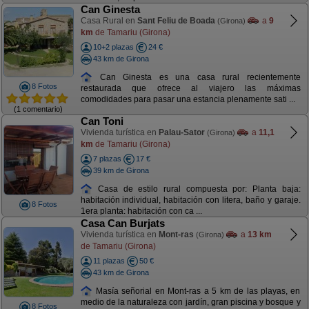
Can Ginesta
Casa Rural en
Sant Feliu de Boada
a
9
(Girona)
km
de Tamariu (Girona)
10+2 plazas
24 €
43 km de Girona
Can Ginesta es una casa rural recientemente
8 Fotos
restaurada que ofrece al viajero las máximas
comodidades para pasar una estancia plenamente sati ...
(1 comentario)
Can Toni
Vivienda turística en
Palau-Sator
a
11,1
(Girona)
km
de Tamariu (Girona)
7 plazas
17 €
39 km de Girona
Casa de estilo rural compuesta por: Planta baja:
habitación individual, habitación con litera, baño y garaje.
8 Fotos
1era planta: habitación con ca ...
Casa Can Burjats
Vivienda turística en
Mont-ras
a
13 km
(Girona)
de Tamariu (Girona)
11 plazas
50 €
43 km de Girona
Masía señorial en Mont-ras a 5 km de las playas, en
medio de la naturaleza con jardín, gran piscina y bosque y
8 Fotos