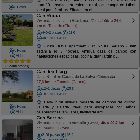
para 10 personas en entorno rural, con campo de futbol,
8 Fotos
ideal para familias. Situada en el ...
Can Roura
Vivienda turística en
Viladamat
a
26,6
(Girona)
km
de Tamariu (Girona)
4-6+2 plazas
32 €
39 km de Girona
Costa Brava Apartment Can Roura. Verano - min
8 Fotos
estancia es 7 noches. Antigua casa de campo con
Video
habitaciones espaciosas, cocina, gran jardín c ...
(3 comentarios)
Can Jep Llarg
Casa Rural en
Cassà de La Selva
a
(Girona)
27,6 km
de Tamariu (Girona)
12+1 plazas
25 €
15 km de Girona
Casa rural aislada rodeada de campos de cultivo,
8 Fotos
vallada y aislada. Ideal para escapadas con niños,
Video
celebraciones familiares, fiestas de ami ...
Can Barrina
Vivienda turística en
Ventalló
a
29,7 km
(Girona)
de Tamariu (Girona)
2-26 plazas
45 €
35 km de Girona