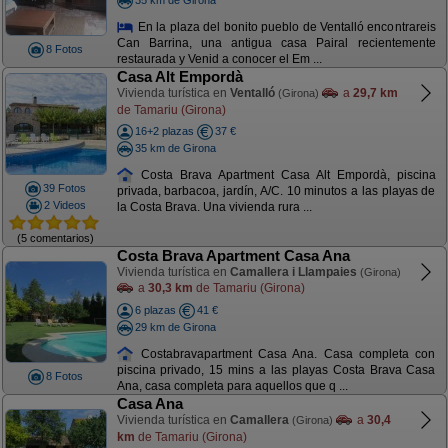
En la plaza del bonito pueblo de Ventalló encontrareis
Can Barrina, una antigua casa Pairal recientemente
8 Fotos
restaurada y Venid a conocer el Em ...
Casa Alt Empordà
Vivienda turística en
Ventalló
a
29,7 km
(Girona)
de Tamariu (Girona)
16+2 plazas
37 €
35 km de Girona
Costa Brava Apartment Casa Alt Empordà, piscina
39 Fotos
privada, barbacoa, jardín, A/C. 10 minutos a las playas de
2 Videos
la Costa Brava. Una vivienda rura ...
(5 comentarios)
Costa Brava Apartment Casa Ana
Vivienda turística en
Camallera i Llampaies
(Girona)
a
30,3 km
de Tamariu (Girona)
6 plazas
41 €
29 km de Girona
Costabravapartment Casa Ana. Casa completa con
piscina privado, 15 mins a las playas Costa Brava Casa
8 Fotos
Ana, casa completa para aquellos que q ...
Casa Ana
Vivienda turística en
Camallera
a
30,4
(Girona)
km
de Tamariu (Girona)