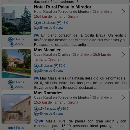
riachuelo. 6 habitaciones - 3 ...
Hotel Rural Palau lo Mirador
Hotel Rural en
Torroella de Montgrí
a
(Girona)
15,4 km
de Tamariu (Girona)
9-18 plazas
45 €
35 km de Girona
En pleno corazón de la Costa Brava. Un edificio
8 Fotos
histórico que destaca por el encanto de sus estancias y su
Video
Restaurante, situado en las antig ...
Mas Masaller
Casa Rural en
Cruïlles
a
15,5 km
de
(Girona)
Tamariu (Girona)
15 plazas
50 €
20 km de Girona
Mas Masaller es una masía del siglo XIII, reformada el
8 Fotos
2010, situada entre los bosques de la zona de las
Video
Gavarres del Baix Empordà, declarad ...
Mas Ramades
Casa Rural en
Torroella de Montgrí
a
(Girona)
15,5 km
de Tamariu (Girona)
15+4 plazas
50 €
40 km de Girona
Masia Rural de piedra con gran jardín y con
capacidad para 15-19 personas. Ideal para grupos de
8 Fotos