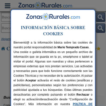
INFORMACIÓN BÁSICA SOBRE
COOKIES
Alojamientos
>
Cataluña
>
Girona
> Tamariu
Bienvenid@ a la información básica sobre las cookies de
Casas Rurales cerca de Tamariu
nuestro portal responsabilidad de
Mario Temprado Casas
.
Una cookie o galleta informática es un pequeño archivo de
información que se guarda en tu pc, smartphone o tablet al
visitar el portal. Algunas son nuestras y otras pertenecen a
empresas externas que nos prestan servicios. Las activadas
y necesarias para que todo funcione correctamente son las
Cookies Técnicas y no necesitan de tu autorización. Al pulsar
el botón
Aceptar
activarás el resto de cookies (analíticas y
Casa Rural La Cabanya
rs.
2-6 pers.
publicitarias), personalizadas según tus preferencias y con
 €
47 €
Mata (Girona)
desde
publicidad ajustada a tus búsquedas. Estas últimas puedes
desactivarlas por completo pulsando el botón
Rechazar
o
Buscar
elegir su activación/desactivación desde “Configuración de
Cookies”. Más información en nuestra
POLÍTICA DE
Comunidades: