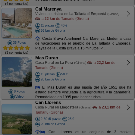
(4 comentarios)
Cal Marenya
Vivienda turística en
La Tallada d´Empordà
(Girona)
a
22 km
de Tamariu (Girona)
11 plazas
40 €
36 km de Girona
Costa Brava Apartment Cal Marenya. Moderna casa
35 Fotos
de vacaciones en el pueblo de La Tallada d’Empordà.
Playas de la Costa Brava a 15 minutos. P ...
(3 comentarios)
Mas Duran
Casa Rural en
La Pera
a
22,2 km
de
(Girona)
Tamariu (Girona)
15 plazas
50 €
20 km de Girona
El Mas Duran es una masía del año 1651 que ha
8 Fotos
estado siempre vinculada a la agricultura y la ganadería.
Video
Remodelada en 1995 para hacer turism ...
Can Llorens
Casa Rural en
Llagostera
a
23,1 km
de
(Girona)
Tamariu (Girona)
2-30+5 plazas
25 €
20 km de Girona
Can LLorens es un conjunto de 3 masias