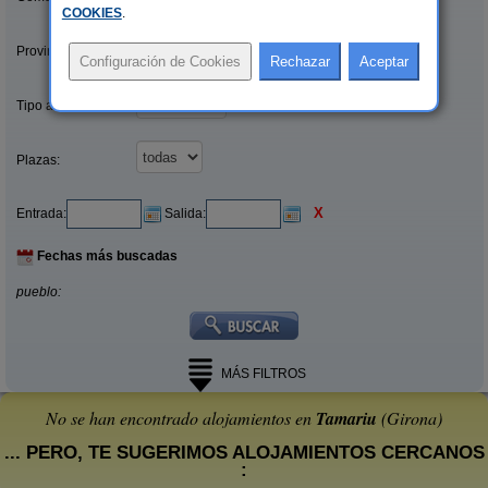
COOKIES
.
Provincias/Islas:
Tipo alquiler:
Plazas:
X
Entrada:
Salida:
Fechas más buscadas
pueblo:
MÁS FILTROS
No se han encontrado alojamientos en
Tamariu
(Girona)
... PERO, TE SUGERIMOS ALOJAMIENTOS CERCANOS
: