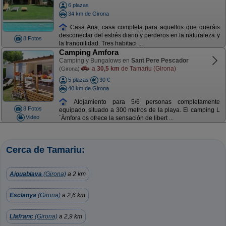
6 plazas
34 km de Girona
Casa Ana, casa completa para aquellos que queráis
desconectar del estrés diario y perderos en la naturaleza y
8 Fotos
la tranquilidad. Tres habitaci ...
Camping Amfora
Camping y Bungalows en
Sant Pere Pescador
a
30,5 km
de Tamariu (Girona)
(Girona)
5 plazas
30 €
40 km de Girona
Alojamiento para 5/6 personas completamente
8 Fotos
equipado, situado a 300 metros de la playa. El camping L
Video
´Àmfora os ofrece la sensación de libert ...
Cerca de Tamariu:
Aiguablava
(Girona)
a 2 km
Esclanya
(Girona)
a 2,6 km
Llafranc
(Girona)
a 2,9 km