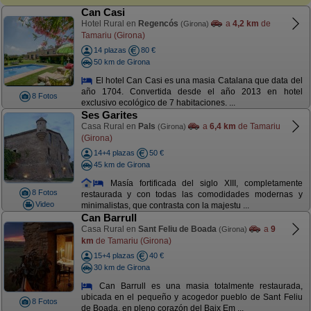
Can Casi
Hotel Rural en
Regencós
a
4,2 km
de
(Girona)
Tamariu (Girona)
14 plazas
80 €
50 km de Girona
El hotel Can Casi es una masia Catalana que data del
año 1704. Convertida desde el año 2013 en hotel
8 Fotos
exclusivo ecológico de 7 habitaciones. ...
Ses Garites
Casa Rural en
Pals
a
6,4 km
de Tamariu
(Girona)
(Girona)
14+4 plazas
50 €
45 km de Girona
Masía fortificada del siglo XIII, completamente
8 Fotos
restaurada y con todas las comodidades modernas y
Video
minimalistas, que contrasta con la majestu ...
Can Barrull
Casa Rural en
Sant Feliu de Boada
a
9
(Girona)
km
de Tamariu (Girona)
15+4 plazas
40 €
30 km de Girona
Can Barrull es una masia totalmente restaurada,
ubicada en el pequeño y acogedor pueblo de Sant Feliu
8 Fotos
de Boada, en pleno corazón del Baix Em ...