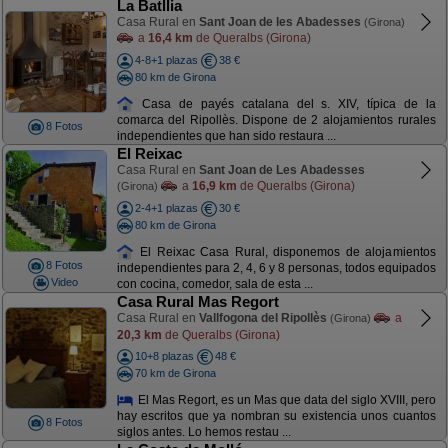
La Batllia
Casa Rural en
Sant Joan de les Abadesses
(Girona)
a
16,4 km
de Queralbs (Girona)
4-8+1 plazas
38 €
80 km de Girona
Casa de payés catalana del s. XIV, típica de la
comarca del Ripollès. Dispone de 2 alojamientos rurales
8 Fotos
independientes que han sido restaura ...
El Reixac
Casa Rural en
Sant Joan de Les Abadesses
a
16,9 km
de Queralbs (Girona)
(Girona)
2-4+1 plazas
30 €
80 km de Girona
El Reixac Casa Rural, disponemos de alojamientos
8 Fotos
independientes para 2, 4, 6 y 8 personas, todos equipados
Video
con cocina, comedor, sala de esta ...
Casa Rural Mas Regort
Casa Rural en
Vallfogona del Ripollès
a
(Girona)
20,3 km
de Queralbs (Girona)
10+8 plazas
48 €
70 km de Girona
El Mas Regort, es un Mas que data del siglo XVIII, pero
hay escritos que ya nombran su existencia unos cuantos
8 Fotos
siglos antes. Lo hemos restau ...