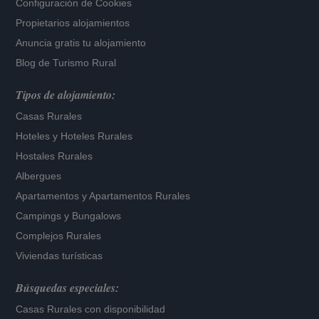
Configuración de Cookies
Propietarios alojamientos
Anuncia gratis tu alojamiento
Blog de Turismo Rural
Tipos de alojamiento:
Casas Rurales
Hoteles
y
Hoteles Rurales
Hostales Rurales
Albergues
Apartamentos
y
Apartamentos Rurales
Campings y Bungalows
Complejos Rurales
Viviendas turísticas
Búsquedas especiales:
Casas Rurales con disponibilidad