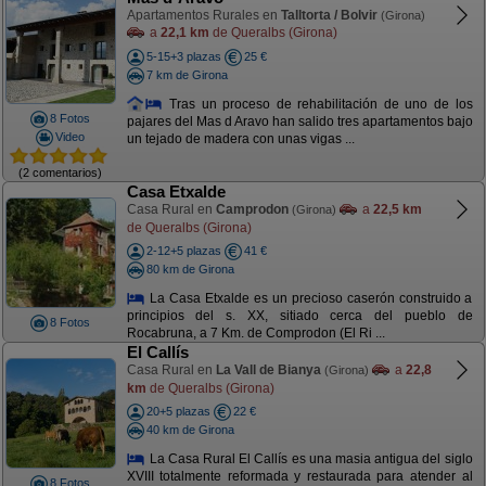
Apartamentos Rurales en
Talltorta / Bolvir
(Girona)
a
22,1 km
de Queralbs (Girona)
5-15+3 plazas
25 €
7 km de Girona
Tras un proceso de rehabilitación de uno de los
8 Fotos
pajares del Mas d Aravo han salido tres apartamentos bajo
Video
un tejado de madera con unas vigas ...
(2 comentarios)
Casa Etxalde
Casa Rural en
Camprodon
a
22,5 km
(Girona)
de Queralbs (Girona)
2-12+5 plazas
41 €
80 km de Girona
La Casa Etxalde es un precioso caserón construido a
principios del s. XX, sitiado cerca del pueblo de
8 Fotos
Rocabruna, a 7 Km. de Comprodon (El Ri ...
El Callís
Casa Rural en
La Vall de Bianya
a
22,8
(Girona)
km
de Queralbs (Girona)
20+5 plazas
22 €
40 km de Girona
La Casa Rural El Callís es una masia antigua del siglo
XVIII totalmente reformada y restaurada para atender al
8 Fotos