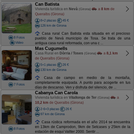
Can Batista
Vivienda turística en
Nevà
a
8 km
de
(Girona)
Queralbs (Girona)
8+2 plazas
45 €
126 km de Girona
Casa rural Can Batista esta situada en el precioso
8 Fotos
pueblo de Nevà municipio de Tosa. Se trata de una
Video
antigua casa rural reformada, con una c ...
Mas Cugumells
Casa Rural en
Dòrria / Toses
a
8,1 km
(Girona)
de Queralbs (Girona)
5+1 plazas
26 €
130 km de Girona
Casa de campo en medio de la montaña,
completamente equipada. A punto para acogerte en tus
7 Fotos
días de descanso. Ven y disfruta del silencio, de ...
Cabanya Can Carola
Vivienda turística en
Vilallonga de Ter
a
(Girona)
10,2 km
de Queralbs (Girona)
2-6+3 plazas
26 €
97 km de Girona
Casa rústica reformada en el año 2014 se encuentra
en 13km de Camprodon, 9km de Setcases y 25km de la
8 Fotos
estación de esquí Vallter 2000. Sentir ...