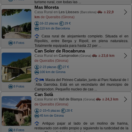
turismo rural, con todas las ...
Mas Moreta
Casa Rural en
Les Llosses
a
22,9
(Barcelona)
km
de Queralbs (Girona)
16-22 plazas
29 €
110 km de Barcelona
Casa rural de alojamiento completo. Situada el en
Ripollés, entre Berga y Ripoll, en plena naturaleza.
8 Fotos
Totalmente equipada para hasta 22 per ...
Can Soler de Rocabruna
Casa Rural en
Camprodon
a
23,6 km
(Girona)
de Queralbs (Girona)
2-23 plazas
27 €
100 km de Girona
Masia del Pirineo Catalán, junto al Parc Natural de l
´Alta Garrotxa. Está en un vecindario del municipio de
8 Fotos
Camprodon. Pequeño nucleo de cas ...
Can Solà
Casa Rural en
Vall de Bianya
a
24,3 km
(Girona)
de Queralbs (Girona)
2-15+5 plazas
28 €
45 km de Girona
Antiguo pajar al lado de un molino de harina,
restaurado con estilo propio y siguiendo la rusticidad de la
8 Fotos