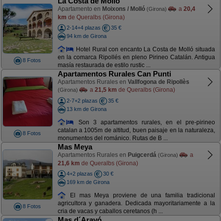
La Costa de Molló
Apartamento en
Moixons / Molló
a
20,4
(Girona)
km
de Queralbs (Girona)
2-14+4 plazas
35 €
94 km de Girona
Hotel Rural con encanto La Costa de Molló situada
en la comarca Ripollés en pleno Pirineo Catalán. Antigua
8 Fotos
masía restaurada de estilo rustic ...
Apartamentos Rurales Can Punti
Apartamentos Rurales en
Vallfogona de Ripollès
a
21,5 km
de Queralbs (Girona)
(Girona)
2-7+2 plazas
35 €
13 km de Girona
Son 3 apartamentos rurales, en el pre-pirineo
catalan a 1005m de altitud, buen paisaje en la naturaleza,
8 Fotos
monumentos del románico. Rutas de B ...
Mas Meya
Apartamentos Rurales en
Puigcerdá
a
(Girona)
21,6 km
de Queralbs (Girona)
4+2 plazas
30 €
169 km de Girona
El mas Meya proviene de una familia tradicional
agricultora y ganadera. Dedicada mayoritariamente a la
8 Fotos
cria de vacas y caballos ceretanos (h ...
Mas d´Aravó