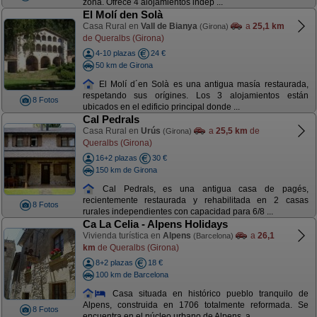
zona. Ofrece 4 alojamientos indep ...
El Molí den Solà
Casa Rural en
Vall de Bianya
a
25,1 km
(Girona)
de Queralbs (Girona)
4-10 plazas
24 €
50 km de Girona
El Molí d´en Solà es una antigua masía restaurada,
respetando sus orígines. Los 3 alojamientos están
8 Fotos
ubicados en el edificio principal donde ...
Cal Pedrals
Casa Rural en
Urús
a
25,5 km
de
(Girona)
Queralbs (Girona)
16+2 plazas
30 €
150 km de Girona
Cal Pedrals, es una antigua casa de pagés,
recientemente restaurada y rehabilitada en 2 casas
8 Fotos
rurales independientes con capacidad para 6/8 ...
Ca La Celia - Alpens Holidays
Vivienda turística en
Alpens
a
26,1
(Barcelona)
km
de Queralbs (Girona)
8+2 plazas
18 €
100 km de Barcelona
Casa situada en histórico pueblo tranquilo de
Alpens, construida en 1706 totalmente reformada. Se
8 Fotos
encuentra en el núcleo urbano de Alpens, a ...