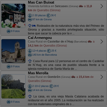
Mas Can Buixat
Vivienda turística en
Setcases
a
11,8
(Girona)
km
de Queralbs (Girona)
2-30 plazas
36 €
97 km de Girona
Rodeados de la naturaleza más viva del Pirineo de
Girona y gracias a nuestra privilegiada situación, sólo
8 Fotos
tiene que sacar la cabeza por la v ...
Cal Armengou
Casa Rural en
Castellar de n´Hug
a
(Barcelona)
14,1 km
de Queralbs (Girona)
12+4 plazas
25 €
140 km de Barcelona
Casa Rural para 12 personas en el centro de Castellar
de N´Hug, es una casa de pueblo situada frente a la
8 Fotos
iglesia románica de Santa María de ...
Mas Merolla
Casa Rural en
Gombrèn
a
15,4 km
de
(Girona)
Queralbs (Girona)
2-10+2 plazas
28 €
14 km de Girona
La casa, es una vieja Masía Catalana acabada de
restaurar en el año 2005. La restauración se ha realizado
8 Fotos
con los materiales originales de s ...