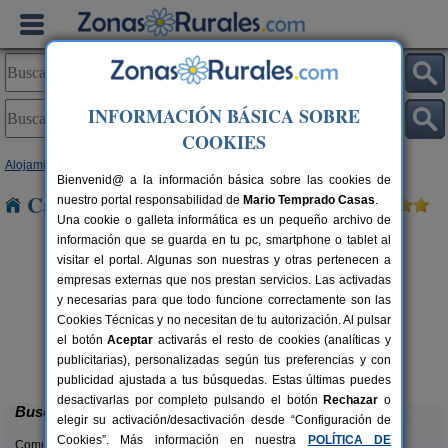
INFORMACIÓN BÁSICA SOBRE
COOKIES
Alojamientos
>
Cataluña
>
Girona
> Queralbs
Bienvenid@ a la información básica sobre las cookies de
Casas Rurales cerca de Queralbs
nuestro portal responsabilidad de
Mario Temprado Casas
.
Una cookie o galleta informática es un pequeño archivo de
información que se guarda en tu pc, smartphone o tablet al
visitar el portal. Algunas son nuestras y otras pertenecen a
empresas externas que nos prestan servicios. Las activadas
y necesarias para que todo funcione correctamente son las
Cookies Técnicas y no necesitan de tu autorización. Al pulsar
el botón
Aceptar
activarás el resto de cookies (analíticas y
Mas Ca La Coixa - El Fogatge
rs.
4-8 pers.
publicitarias), personalizadas según tus preferencias y con
 €
32 €
Tortellà (Girona)
desde
publicidad ajustada a tus búsquedas. Estas últimas puedes
desactivarlas por completo pulsando el botón
Rechazar
o
Buscar
elegir su activación/desactivación desde “Configuración de
Cookies”. Más información en nuestra
POLÍTICA DE
Comunidades: