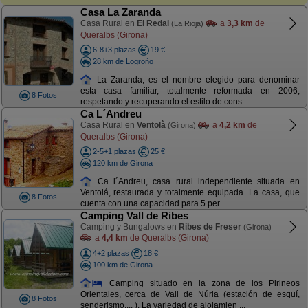
Casa La Zaranda
Casa Rural en
El Redal
a
3,3 km
de
(La Rioja)
Queralbs (Girona)
6-8+3 plazas
19 €
28 km de Logroño
La Zaranda, es el nombre elegido para denominar
esta casa familiar, totalmente reformada en 2006,
8 Fotos
respetando y recuperando el estilo de cons ...
Ca L´Andreu
Casa Rural en
Ventolà
a
4,2 km
de
(Girona)
Queralbs (Girona)
2-5+1 plazas
25 €
120 km de Girona
Ca l´Andreu, casa rural independiente situada en
Ventolá, restaurada y totalmente equipada. La casa, que
8 Fotos
cuenta con una capacidad para 5 per ...
Camping Vall de Ribes
Camping y Bungalows en
Ribes de Freser
(Girona)
a
4,4 km
de Queralbs (Girona)
4+2 plazas
18 €
100 km de Girona
Camping situado en la zona de los Pirineos
Orientales, cerca de Vall de Núria (estación de esquí,
8 Fotos
senderismo,... ). La variedad de alojamien ...