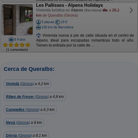
Les Pallisses - Alpens Holidays
Vivienda turística en
Alpens
a
26,1
(Barcelona)
km
de Queralbs (Girona)
5 plazas
19 €
100 km de Barcelona
Vivienda nueva a pie de calle situada en el centro de
8 Fotos
Alpens. Ideal para escapadas romanticas todo el año.
Tienen la entrada por la calle de ...
(1 comentario)
Cerca de Queralbs:
Ventolà
(Girona)
a 4,2 km
Ribes de Freser
(Girona)
a 4,8 km
Campelles
(Girona)
a 6,3 km
Nevà
(Girona)
a 8 km
Dòrria
(Girona)
a 8,1 km