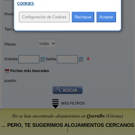
COOKIES
.
Provincias/Islas:
Tipo alquiler:
Plazas:
X
Entrada:
Salida:
Fechas más buscadas
pueblo:
MÁS FILTROS
No se han encontrado alojamientos en
Queralbs
(Girona)
... PERO, TE SUGERIMOS ALOJAMIENTOS CERCANOS
: