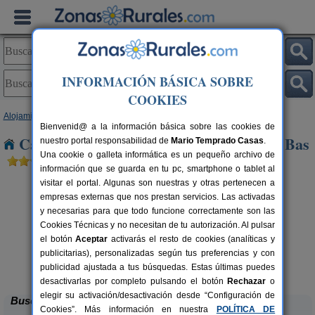
INFORMACIÓN BÁSICA SOBRE
COOKIES
Alojamientos
>
Cataluña
>
Girona
> Sant Privat den Bas
Bienvenid@ a la información básica sobre las cookies de
Casas Rurales cerca de Sant Privat den Bas
nuestro portal responsabilidad de
Mario Temprado Casas
.
Una cookie o galleta informática es un pequeño archivo de
información que se guarda en tu pc, smartphone o tablet al
visitar el portal. Algunas son nuestras y otras pertenecen a
empresas externas que nos prestan servicios. Las activadas
y necesarias para que todo funcione correctamente son las
Cookies Técnicas y no necesitan de tu autorización. Al pulsar
el botón
Aceptar
activarás el resto de cookies (analíticas y
publicitarias), personalizadas según tus preferencias y con
Can Garganta
rs.
6 pers.
 €
36 €
publicidad ajustada a tus búsquedas. Estas últimas puedes
Centenys (Girona)
desde
desactivarlas por completo pulsando el botón
Rechazar
o
elegir su activación/desactivación desde “Configuración de
Buscar
Cookies”. Más información en nuestra
POLÍTICA DE