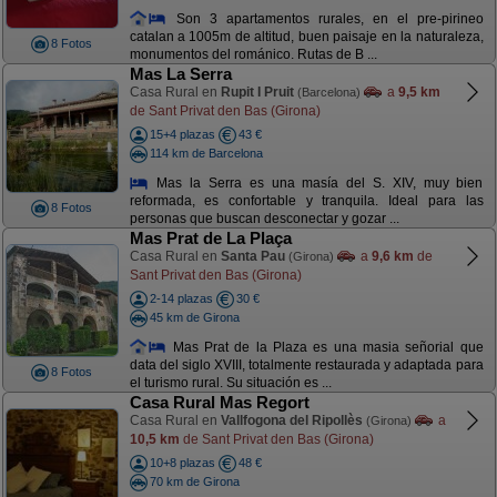
Son 3 apartamentos rurales, en el pre-pirineo
catalan a 1005m de altitud, buen paisaje en la naturaleza,
8 Fotos
monumentos del románico. Rutas de B ...
Mas La Serra
Casa Rural en
Rupit I Pruit
a
9,5 km
(Barcelona)
de Sant Privat den Bas (Girona)
15+4 plazas
43 €
114 km de Barcelona
Mas la Serra es una masía del S. XIV, muy bien
reformada, es confortable y tranquila. Ideal para las
8 Fotos
personas que buscan desconectar y gozar ...
Mas Prat de La Plaça
Casa Rural en
Santa Pau
a
9,6 km
de
(Girona)
Sant Privat den Bas (Girona)
2-14 plazas
30 €
45 km de Girona
Mas Prat de la Plaza es una masia señorial que
data del siglo XVIII, totalmente restaurada y adaptada para
8 Fotos
el turismo rural. Su situación es ...
Casa Rural Mas Regort
Casa Rural en
Vallfogona del Ripollès
a
(Girona)
10,5 km
de Sant Privat den Bas (Girona)
10+8 plazas
48 €
70 km de Girona