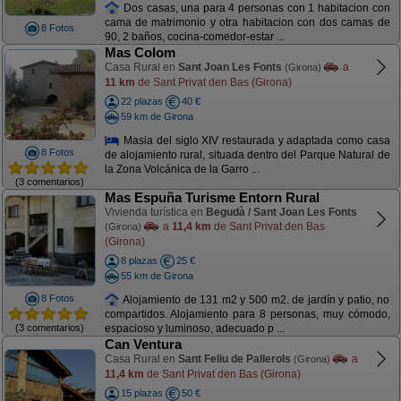
Dos casas, una para 4 personas con 1 habitacion con
cama de matrimonio y otra habitacion con dos camas de
8 Fotos
90, 2 baños, cocina-comedor-estar ...
Mas Colom
Casa Rural en
Sant Joan Les Fonts
a
(Girona)
11 km
de Sant Privat den Bas (Girona)
22 plazas
40 €
59 km de Girona
Masia del siglo XIV restaurada y adaptada como casa
8 Fotos
de alojamiento rural, situada dentro del Parque Natural de
la Zona Volcánica de la Garro ...
(3 comentarios)
Mas Espuña Turisme Entorn Rural
Vivienda turística en
Begudà / Sant Joan Les Fonts
a
11,4 km
de Sant Privat den Bas
(Girona)
(Girona)
8 plazas
25 €
55 km de Girona
8 Fotos
Alojamiento de 131 m2 y 500 m2. de jardín y patio, no
compartidos. Alojamiento para 8 personas, muy cómodo,
(3 comentarios)
espacioso y luminoso, adecuado p ...
Can Ventura
Casa Rural en
Sant Feliu de Pallerols
a
(Girona)
11,4 km
de Sant Privat den Bas (Girona)
15 plazas
50 €