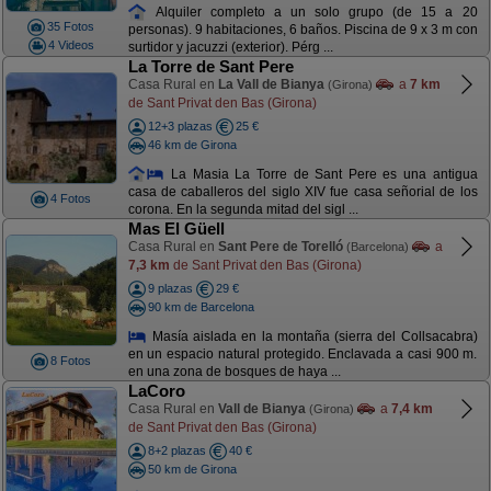
Alquiler completo a un solo grupo (de 15 a 20
35 Fotos
personas). 9 habitaciones, 6 baños. Piscina de 9 x 3 m con
4 Videos
surtidor y jacuzzi (exterior). Pérg ...
La Torre de Sant Pere
Casa Rural en
La Vall de Bianya
a
7 km
(Girona)
de Sant Privat den Bas (Girona)
12+3 plazas
25 €
46 km de Girona
La Masia La Torre de Sant Pere es una antigua
casa de caballeros del siglo XIV fue casa señorial de los
4 Fotos
corona. En la segunda mitad del sigl ...
Mas El Güell
Casa Rural en
Sant Pere de Torelló
a
(Barcelona)
7,3 km
de Sant Privat den Bas (Girona)
9 plazas
29 €
90 km de Barcelona
Masía aislada en la montaña (sierra del Collsacabra)
en un espacio natural protegido. Enclavada a casi 900 m.
8 Fotos
en una zona de bosques de haya ...
LaCoro
Casa Rural en
Vall de Bianya
a
7,4 km
(Girona)
de Sant Privat den Bas (Girona)
8+2 plazas
40 €
50 km de Girona