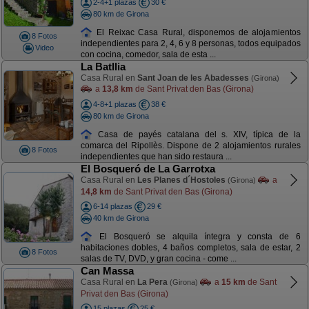
2-4+1 plazas
30 €
80 km de Girona
El Reixac Casa Rural, disponemos de alojamientos
8 Fotos
independientes para 2, 4, 6 y 8 personas, todos equipados
Video
con cocina, comedor, sala de esta ...
La Batllia
Casa Rural en
Sant Joan de les Abadesses
(Girona)
a
13,8 km
de Sant Privat den Bas (Girona)
4-8+1 plazas
38 €
80 km de Girona
Casa de payés catalana del s. XIV, típica de la
comarca del Ripollès. Dispone de 2 alojamientos rurales
8 Fotos
independientes que han sido restaura ...
El Bosqueró de La Garrotxa
Casa Rural en
Les Planes d´Hostoles
a
(Girona)
14,8 km
de Sant Privat den Bas (Girona)
6-14 plazas
29 €
40 km de Girona
El Bosqueró se alquila íntegra y consta de 6
habitaciones dobles, 4 baños completos, sala de estar, 2
8 Fotos
salas de TV, DVD, y gran cocina - come ...
Can Massa
Casa Rural en
La Pera
a
15 km
de Sant
(Girona)
Privat den Bas (Girona)
15 plazas
25 €