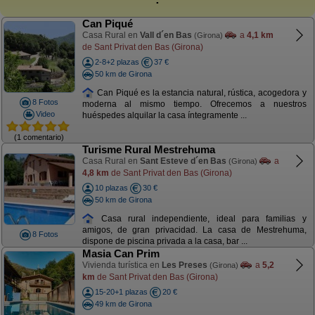
Can Piqué
Casa Rural en
Vall d´en Bas
a
4,1 km
(Girona)
de Sant Privat den Bas (Girona)
2-8+2 plazas
37 €
50 km de Girona
Can Piqué es la estancia natural, rústica, acogedora y
8 Fotos
moderna al mismo tiempo. Ofrecemos a nuestros
Video
huéspedes alquilar la casa íntegramente ...
(1 comentario)
Turisme Rural Mestrehuma
Casa Rural en
Sant Esteve d´en Bas
a
(Girona)
4,8 km
de Sant Privat den Bas (Girona)
10 plazas
30 €
50 km de Girona
Casa rural independiente, ideal para familias y
amigos, de gran privacidad. La casa de Mestrehuma,
8 Fotos
dispone de piscina privada a la casa, bar ...
Masia Can Prim
Vivienda turística en
Les Preses
a
5,2
(Girona)
km
de Sant Privat den Bas (Girona)
15-20+1 plazas
20 €
49 km de Girona