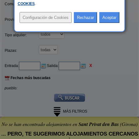
COOKIES
.
Comunidades:
Provincias/Islas:
Tipo alquiler:
Plazas:
X
Entrada:
Salida:
Fechas más buscadas
pueblo:
MÁS FILTROS
No se han encontrado alojamientos en
Sant Privat den Bas
(Girona)
... PERO, TE SUGERIMOS ALOJAMIENTOS CERCANOS
: