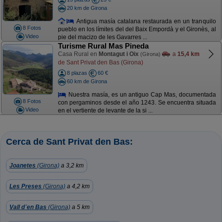
20 km de Girona
Antigua masía catalana restaurada en un tranquilo
8 Fotos
pueblo en los límites del del Baix Empordà y el Gironès, al
Video
pie del macizo de les Gavarres ...
Turisme Rural Mas Pineda
Casa Rural en
Montagut i Oix
a
15,4 km
(Girona)
de Sant Privat den Bas (Girona)
8 plazas
60 €
60 km de Girona
Nuestra masía, es un antiguo Cap Mas, documentada
8 Fotos
con pergaminos desde el año 1243. Se encuentra situada
Video
en el vertiente de levante de la si ...
Cerca de Sant Privat den Bas:
Joanetes
(Girona)
a 3,2 km
Les Preses
(Girona)
a 4,2 km
Vall d´en Bas
(Girona)
a 5 km