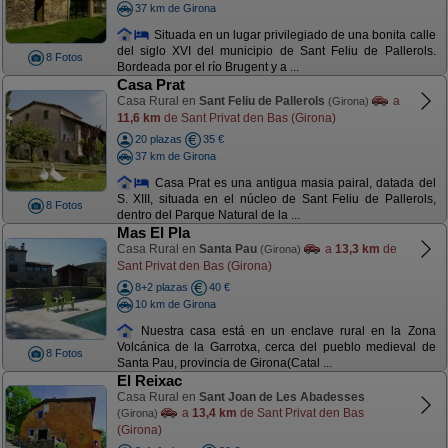
37 km de Girona
Situada en un lugar privilegiado de una bonita calle
del siglo XVI del municipio de Sant Feliu de Pallerols.
8 Fotos
Bordeada por el río Brugent y a ...
Casa Prat
Casa Rural en
Sant Feliu de Pallerols
a
(Girona)
11,6 km
de Sant Privat den Bas (Girona)
20 plazas
35 €
37 km de Girona
Casa Prat es una antigua masia pairal, datada del
S. XIII, situada en el núcleo de Sant Feliu de Pallerols,
8 Fotos
dentro del Parque Natural de la ...
Mas El Pla
Casa Rural en
Santa Pau
a
13,3 km
de
(Girona)
Sant Privat den Bas (Girona)
8+2 plazas
40 €
10 km de Girona
Nuestra casa está en un enclave rural en la Zona
Volcánica de la Garrotxa, cerca del pueblo medieval de
8 Fotos
Santa Pau, provincia de Girona(Catal ...
El Reixac
Casa Rural en
Sant Joan de Les Abadesses
a
13,4 km
de Sant Privat den Bas
(Girona)
(Girona)