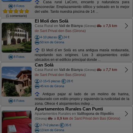
Casa rural LaCoro, encanto y naturaleza para
8 Fotos
desconectar. Emplazamiento idílico y soleado en lo mejor
del valle. Tanto nuestra piscina de 14 ...
(1 comentario)
El Molí den Solà
Casa Rural en
Vall de Bianya
a
7,5 km
(Girona)
de Sant Privat den Bas (Girona)
4-10 plazas
24 €
50 km de Girona
El Molí d´en Solà es una antigua masía restaurada,
respetando sus orígines. Los 3 alojamientos están
8 Fotos
ubicados en el edificio principal donde ...
Can Solà
Casa Rural en
Vall de Bianya
a
7,7 km
(Girona)
de Sant Privat den Bas (Girona)
2-15+5 plazas
28 €
45 km de Girona
Antiguo pajar al lado de un molino de harina,
restaurado con estilo propio y siguiendo la rusticidad de la
8 Fotos
zona. Ofrece 4 alojamientos indep ...
Apartamentos Rurales Can Punti
Apartamentos Rurales en
Vallfogona de Ripollès
a
8,9 km
de Sant Privat den Bas (Girona)
(Girona)
2-7+2 plazas
35 €
13 km de Girona