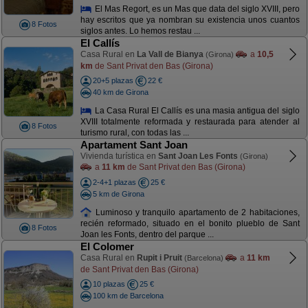
El Mas Regort, es un Mas que data del siglo XVIII, pero
hay escritos que ya nombran su existencia unos cuantos
8 Fotos
siglos antes. Lo hemos restau ...
El Callís
Casa Rural en
La Vall de Bianya
a
10,5
(Girona)
km
de Sant Privat den Bas (Girona)
20+5 plazas
22 €
40 km de Girona
La Casa Rural El Callís es una masia antigua del siglo
XVIII totalmente reformada y restaurada para atender al
8 Fotos
turismo rural, con todas las ...
Apartament Sant Joan
Vivienda turística en
Sant Joan Les Fonts
(Girona)
a
11 km
de Sant Privat den Bas (Girona)
2-4+1 plazas
25 €
5 km de Girona
Luminoso y tranquilo apartamento de 2 habitaciones,
recién reformado, situado en el bonito plueblo de Sant
8 Fotos
Joan les Fonts, dentro del parque ...
El Colomer
Casa Rural en
Rupit i Pruit
a
11 km
(Barcelona)
de Sant Privat den Bas (Girona)
10 plazas
25 €
100 km de Barcelona