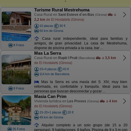
Turisme Rural Mestrehuma
Casa Rural en
Sant Esteve d´en Bas
a
(Girona)
2,2 km
de El Hostalets (Girona)
10 plazas
30 €
50 km de Girona
Casa rural independiente, ideal para familias y
amigos, de gran privacidad. La casa de Mestrehuma,
8 Fotos
dispone de piscina privada a la casa, bar ...
Mas La Serra
Casa Rural en
Rupit I Pruit
a
3,5 km
(Barcelona)
de El Hostalets (Girona)
15+4 plazas
43 €
114 km de Barcelona
Mas la Serra es una masía del S. XIV, muy bien
reformada, es confortable y tranquila. Ideal para las
8 Fotos
personas que buscan desconectar y gozar ...
Masia Can Prim
Vivienda turística en
Les Preses
a
4 km
(Girona)
de El Hostalets (Girona)
15-20+1 plazas
20 €
49 km de Girona
Alquiler completo a un solo grupo (de 15 a 20
35 Fotos
personas). 9 habitaciones, 6 baños. Piscina de 9 x 3 m con