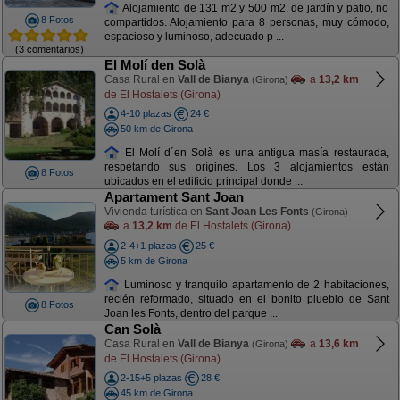
Alojamiento de 131 m2 y 500 m2. de jardín y patio, no
8 Fotos
compartidos. Alojamiento para 8 personas, muy cómodo,
espacioso y luminoso, adecuado p ...
(3 comentarios)
El Molí den Solà
Casa Rural en
Vall de Bianya
a
13,2 km
(Girona)
de El Hostalets (Girona)
4-10 plazas
24 €
50 km de Girona
El Molí d´en Solà es una antigua masía restaurada,
respetando sus orígines. Los 3 alojamientos están
8 Fotos
ubicados en el edificio principal donde ...
Apartament Sant Joan
Vivienda turística en
Sant Joan Les Fonts
(Girona)
a
13,2 km
de El Hostalets (Girona)
2-4+1 plazas
25 €
5 km de Girona
Luminoso y tranquilo apartamento de 2 habitaciones,
recién reformado, situado en el bonito plueblo de Sant
8 Fotos
Joan les Fonts, dentro del parque ...
Can Solà
Casa Rural en
Vall de Bianya
a
13,6 km
(Girona)
de El Hostalets (Girona)
2-15+5 plazas
28 €
45 km de Girona