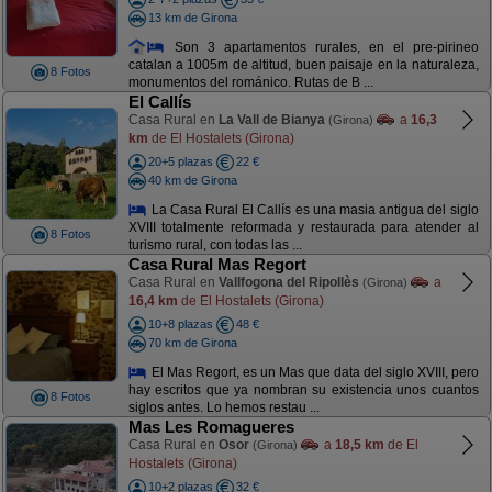
13 km de Girona
Son 3 apartamentos rurales, en el pre-pirineo
catalan a 1005m de altitud, buen paisaje en la naturaleza,
8 Fotos
monumentos del románico. Rutas de B ...
El Callís
Casa Rural en
La Vall de Bianya
a
16,3
(Girona)
km
de El Hostalets (Girona)
20+5 plazas
22 €
40 km de Girona
La Casa Rural El Callís es una masia antigua del siglo
XVIII totalmente reformada y restaurada para atender al
8 Fotos
turismo rural, con todas las ...
Casa Rural Mas Regort
Casa Rural en
Vallfogona del Ripollès
a
(Girona)
16,4 km
de El Hostalets (Girona)
10+8 plazas
48 €
70 km de Girona
El Mas Regort, es un Mas que data del siglo XVIII, pero
hay escritos que ya nombran su existencia unos cuantos
8 Fotos
siglos antes. Lo hemos restau ...
Mas Les Romagueres
Casa Rural en
Osor
a
18,5 km
de El
(Girona)
Hostalets (Girona)
10+2 plazas
32 €