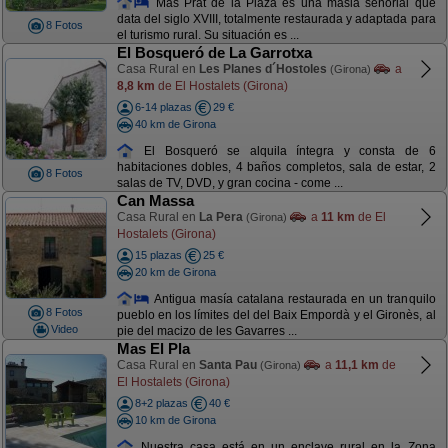
Mas Prat de la Plaza es una masia señorial que
data del siglo XVIII, totalmente restaurada y adaptada para
8 Fotos
el turismo rural. Su situación es ...
El Bosqueró de La Garrotxa
Casa Rural en
Les Planes d´Hostoles
a
(Girona)
8,8 km
de El Hostalets (Girona)
6-14 plazas
29 €
40 km de Girona
El Bosqueró se alquila íntegra y consta de 6
habitaciones dobles, 4 baños completos, sala de estar, 2
8 Fotos
salas de TV, DVD, y gran cocina - come ...
Can Massa
Casa Rural en
La Pera
a
11 km
de El
(Girona)
Hostalets (Girona)
15 plazas
25 €
20 km de Girona
Antigua masía catalana restaurada en un tranquilo
8 Fotos
pueblo en los límites del del Baix Empordà y el Gironès, al
Video
pie del macizo de les Gavarres ...
Mas El Pla
Casa Rural en
Santa Pau
a
11,1 km
de
(Girona)
El Hostalets (Girona)
8+2 plazas
40 €
10 km de Girona
Nuestra casa está en un enclave rural en la Zona