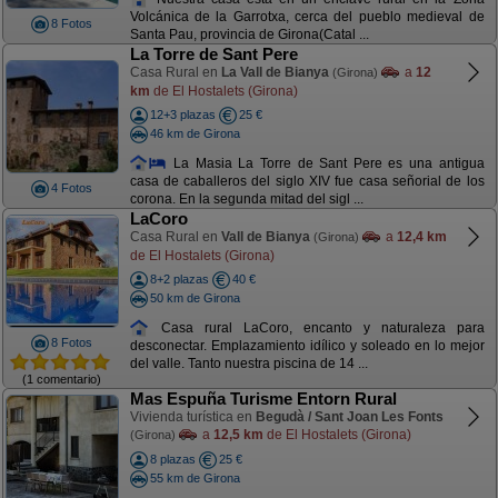
Volcánica de la Garrotxa, cerca del pueblo medieval de
8 Fotos
Santa Pau, provincia de Girona(Catal ...
La Torre de Sant Pere
Casa Rural en
La Vall de Bianya
a
12
(Girona)
km
de El Hostalets (Girona)
12+3 plazas
25 €
46 km de Girona
La Masia La Torre de Sant Pere es una antigua
casa de caballeros del siglo XIV fue casa señorial de los
4 Fotos
corona. En la segunda mitad del sigl ...
LaCoro
Casa Rural en
Vall de Bianya
a
12,4 km
(Girona)
de El Hostalets (Girona)
8+2 plazas
40 €
50 km de Girona
Casa rural LaCoro, encanto y naturaleza para
8 Fotos
desconectar. Emplazamiento idílico y soleado en lo mejor
del valle. Tanto nuestra piscina de 14 ...
(1 comentario)
Mas Espuña Turisme Entorn Rural
Vivienda turística en
Begudà / Sant Joan Les Fonts
a
12,5 km
de El Hostalets (Girona)
(Girona)
8 plazas
25 €
55 km de Girona