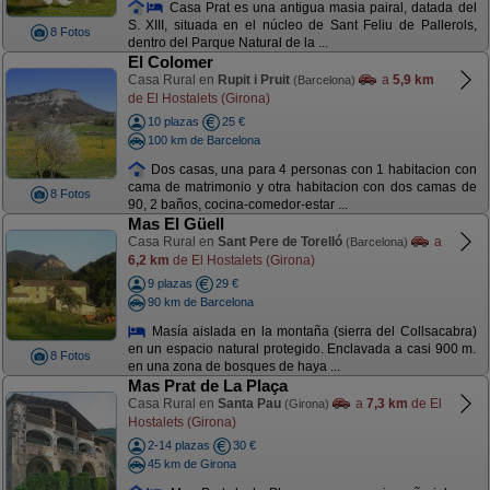
Casa Prat es una antigua masia pairal, datada del
S. XIII, situada en el núcleo de Sant Feliu de Pallerols,
8 Fotos
dentro del Parque Natural de la ...
El Colomer
Casa Rural en
Rupit i Pruit
a
5,9 km
(Barcelona)
de El Hostalets (Girona)
10 plazas
25 €
100 km de Barcelona
Dos casas, una para 4 personas con 1 habitacion con
cama de matrimonio y otra habitacion con dos camas de
8 Fotos
90, 2 baños, cocina-comedor-estar ...
Mas El Güell
Casa Rural en
Sant Pere de Torelló
a
(Barcelona)
6,2 km
de El Hostalets (Girona)
9 plazas
29 €
90 km de Barcelona
Masía aislada en la montaña (sierra del Collsacabra)
en un espacio natural protegido. Enclavada a casi 900 m.
8 Fotos
en una zona de bosques de haya ...
Mas Prat de La Plaça
Casa Rural en
Santa Pau
a
7,3 km
de El
(Girona)
Hostalets (Girona)
2-14 plazas
30 €
45 km de Girona