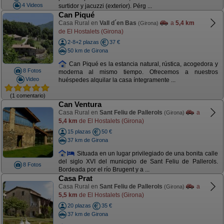
4 Videos
surtidor y jacuzzi (exterior). Pérg ...
Can Piqué
Casa Rural en
Vall d´en Bas
a
5,4 km
(Girona)
de El Hostalets (Girona)
2-8+2 plazas
37 €
50 km de Girona
Can Piqué es la estancia natural, rústica, acogedora y
8 Fotos
moderna al mismo tiempo. Ofrecemos a nuestros
Video
huéspedes alquilar la casa íntegramente ...
(1 comentario)
Can Ventura
Casa Rural en
Sant Feliu de Pallerols
a
(Girona)
5,4 km
de El Hostalets (Girona)
15 plazas
50 €
37 km de Girona
Situada en un lugar privilegiado de una bonita calle
del siglo XVI del municipio de Sant Feliu de Pallerols.
8 Fotos
Bordeada por el río Brugent y a ...
Casa Prat
Casa Rural en
Sant Feliu de Pallerols
a
(Girona)
5,5 km
de El Hostalets (Girona)
20 plazas
35 €
37 km de Girona