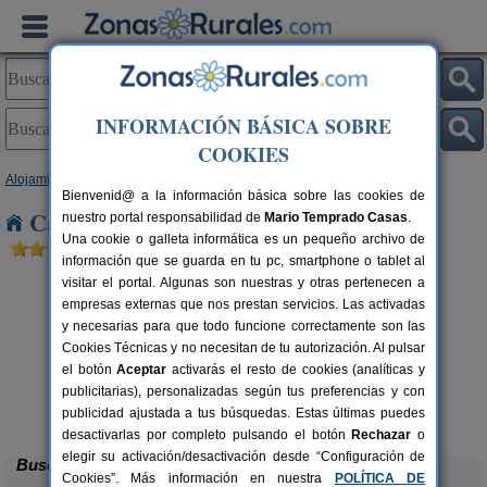
INFORMACIÓN BÁSICA SOBRE
COOKIES
Alojamientos
>
Cataluña
>
Girona
> El Hostalets
Bienvenid@ a la información básica sobre las cookies de
Casas Rurales cerca de El Hostalets
nuestro portal responsabilidad de
Mario Temprado Casas
.
Una cookie o galleta informática es un pequeño archivo de
información que se guarda en tu pc, smartphone o tablet al
visitar el portal. Algunas son nuestras y otras pertenecen a
empresas externas que nos prestan servicios. Las activadas
y necesarias para que todo funcione correctamente son las
Cookies Técnicas y no necesitan de tu autorización. Al pulsar
el botón
Aceptar
activarás el resto de cookies (analíticas y
rs.
publicitarias), personalizadas según tus preferencias y con
 €
Cal Marenya
11 pers.
40 €
publicidad ajustada a tus búsquedas. Estas últimas puedes
La Tallada d´Empordà (Girona)
desde
desactivarlas por completo pulsando el botón
Rechazar
o
elegir su activación/desactivación desde “Configuración de
Buscar
Cookies”. Más información en nuestra
POLÍTICA DE