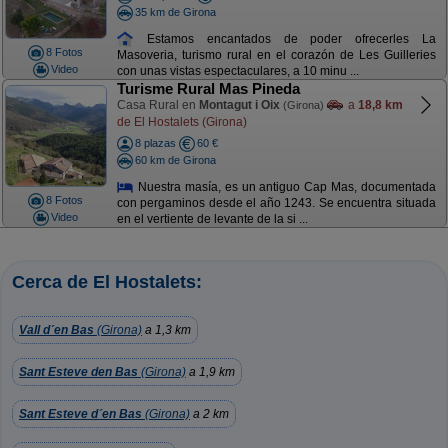
35 km de Girona
Estamos encantados de poder ofrecerles La
8 Fotos
Masoveria, turismo rural en el corazón de Les Guilleries
Video
con unas vistas espectaculares, a 10 minu ...
Turisme Rural Mas Pineda
Casa Rural en
Montagut i Oix
a
18,8 km
(Girona)
de El Hostalets (Girona)
8 plazas
60 €
60 km de Girona
Nuestra masía, es un antiguo Cap Mas, documentada
8 Fotos
con pergaminos desde el año 1243. Se encuentra situada
Video
en el vertiente de levante de la si ...
Cerca de El Hostalets:
Vall d´en Bas
(Girona)
a 1,3 km
Sant Esteve den Bas
(Girona)
a 1,9 km
Sant Esteve d´en Bas
(Girona)
a 2 km