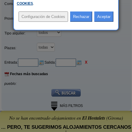
COOKIES
.
Comunidades:
Provincias/Islas:
Tipo alquiler:
Plazas:
X
Entrada:
Salida:
Fechas más buscadas
pueblo:
MÁS FILTROS
No se han encontrado alojamientos en
El Hostalets
(Girona)
... PERO, TE SUGERIMOS ALOJAMIENTOS CERCANOS
: