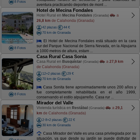
8 Fotos
aventura practicando deportes de mont ...
Hotel de Mecina Fondales
Hotel Rural en
Mecina Fondales
a
(Granada)
26,8 km
de Calahonda (Granada)
42 plazas
44 €
70 km de Granada
El Hotel de Mecina Fondales está situado en la cara
sur del Parque Nacional de Sierra Nevada, en la Alpujarra
8 Fotos
a 1000 metros de altura, estam ...
Casa Rural Casa Sonia
Casa Rural en
Busquístar
a
27,9 km
(Granada)
de Calahonda (Granada)
12+2 plazas
29 €
70 km de Granada
Casa Sonita tiene aproximadamente unos 200 años y
fue completamente rehabilitada en el año 1999,
8 Fotos
conservando el estilo alpujarreño. Casa rur ...
Mirador del Valle
Vivienda turística en
Restábal
a
29,1
(Granada)
km
de Calahonda (Granada)
2-8+2 plazas
22 €
30 km de Granada
Casa Mirador del Valle es una casa privilegiada por su
situación, ya que desde su jardín se puede disfrutar de