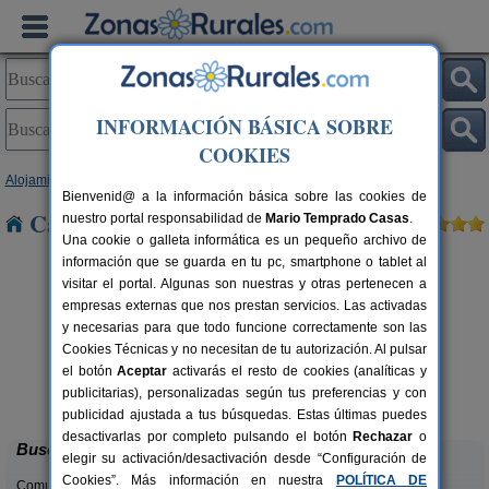
INFORMACIÓN BÁSICA SOBRE
COOKIES
Alojamientos
>
Andalucía
>
Granada
> Calahonda
Bienvenid@ a la información básica sobre las cookies de
Casas Rurales cerca de Calahonda
nuestro portal responsabilidad de
Mario Temprado Casas
.
Una cookie o galleta informática es un pequeño archivo de
información que se guarda en tu pc, smartphone o tablet al
visitar el portal. Algunas son nuestras y otras pertenecen a
empresas externas que nos prestan servicios. Las activadas
y necesarias para que todo funcione correctamente son las
Cookies Técnicas y no necesitan de tu autorización. Al pulsar
el botón
Aceptar
activarás el resto de cookies (analíticas y
Complejo Rural Balcón de Valor
rs.
2-44+16 pers.
publicitarias), personalizadas según tus preferencias y con
 €
28 €
Válor (Granada)
desde
publicidad ajustada a tus búsquedas. Estas últimas puedes
desactivarlas por completo pulsando el botón
Rechazar
o
Buscar
elegir su activación/desactivación desde “Configuración de
Cookies”. Más información en nuestra
POLÍTICA DE
Comunidades: