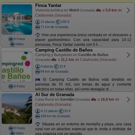
Finca Yantar
Vivienda turística en
Motril
a
5,9 km
de
(Granada)
Calahonda (Granada)
10 plazas
200 €
71 km de Granada
Vive una experiencia única centrada en el descanso y
8 Fotos
placer gastronómico. Con una capacidad para 10-12
Video
personas, Finca Yantar cuenta con 5 h ...
Camping Castillo de Baños
Camping y Bungalows en
Castillo de Baños
a
11,1 km
de Calahonda (Granada)
(Granada)
4 plazas
22 €
84 km de Granada
El Camping Castillo de Baños está dividido en
parcelas de 70 m2, con tomas de agua y corriente
8 Fotos
eléctrica en todas ellas, así como desagüe di ...
Al Sur de Granada
Casa Rural en
Sorvilán
a
16,9 km
de
(Granada)
Calahonda (Granada)
4-12 plazas
20 €
109 km de Granada
Situada en un entorno de montaña y playa, una casa
8 Fotos
rural con un atractivo especial que te invita a disfrutar de
Video
una estancia con un sencillo ...