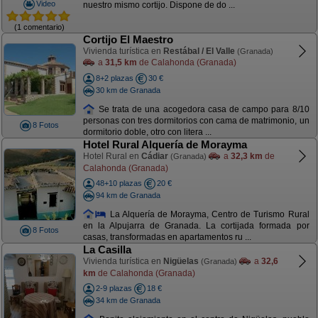
Video
nuestro mismo cortijo. Dispone de do ...
(1 comentario)
Cortijo El Maestro
Vivienda turística en
Restábal / El Valle
(Granada)
a
31,5 km
de Calahonda (Granada)
8+2 plazas
30 €
30 km de Granada
Se trata de una acogedora casa de campo para 8/10
personas con tres dormitorios con cama de matrimonio, un
8 Fotos
dormitorio doble, otro con litera ...
Hotel Rural Alquería de Morayma
Hotel Rural en
Cádiar
a
32,3 km
de
(Granada)
Calahonda (Granada)
48+10 plazas
20 €
94 km de Granada
La Alquería de Morayma, Centro de Turismo Rural
en la Alpujarra de Granada. La cortijada formada por
8 Fotos
casas, transformadas en apartamentos ru ...
La Casilla
Vivienda turística en
Nigüelas
a
32,6
(Granada)
km
de Calahonda (Granada)
2-9 plazas
18 €
34 km de Granada