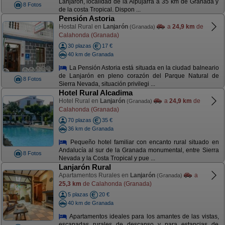
Lanjarón, localidad de la Alpujarra a 35 km de Granada y
8 Fotos
de la costa Tropical. Dispon ...
Pensión Astoria
Hostal Rural en
Lanjarón
a
24,9 km
de
(Granada)
Calahonda (Granada)
30 plazas
17 €
40 km de Granada
La Pensión Astoria está situada en la ciudad balneario
de Lanjarón en pleno corazón del Parque Natural de
8 Fotos
Sierra Nevada, situación privilegi ...
Hotel Rural Alcadima
Hotel Rural en
Lanjarón
a
24,9 km
de
(Granada)
Calahonda (Granada)
70 plazas
35 €
36 km de Granada
Pequeño hotel familiar con encanto rural situado en
Andalucía al sur de la Granada monumental, entre Sierra
8 Fotos
Nevada y la Costa Tropical y pue ...
Lanjarón Rural
Apartamentos Rurales en
Lanjarón
a
(Granada)
25,3 km
de Calahonda (Granada)
5 plazas
20 €
40 km de Granada
Apartamentos ideales para los amantes de las vistas,
escapadas rurales de descanso y para estancias de