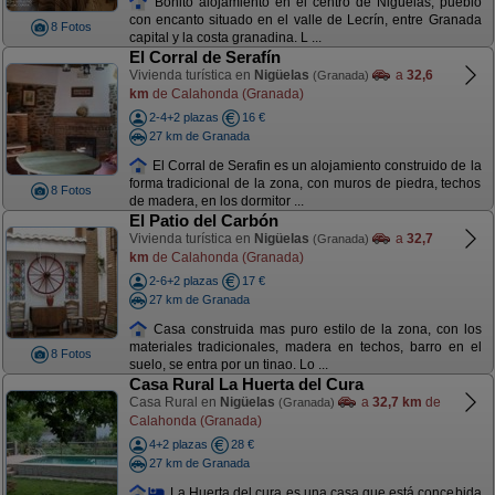
Bonito alojamiento en el centro de Nigüelas, pueblo
con encanto situado en el valle de Lecrín, entre Granada
8 Fotos
capital y la costa granadina. L ...
El Corral de Serafín
Vivienda turística en
Nigüelas
a
32,6
(Granada)
km
de Calahonda (Granada)
2-4+2 plazas
16 €
27 km de Granada
El Corral de Serafin es un alojamiento construido de la
forma tradicional de la zona, con muros de piedra, techos
8 Fotos
de madera, en los dormitor ...
El Patio del Carbón
Vivienda turística en
Nigüelas
a
32,7
(Granada)
km
de Calahonda (Granada)
2-6+2 plazas
17 €
27 km de Granada
Casa construida mas puro estilo de la zona, con los
materiales tradicionales, madera en techos, barro en el
8 Fotos
suelo, se entra por un tinao. Lo ...
Casa Rural La Huerta del Cura
Casa Rural en
Nigüelas
a
32,7 km
de
(Granada)
Calahonda (Granada)
4+2 plazas
28 €
27 km de Granada
La Huerta del cura es una casa que está concebida