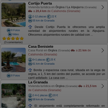
Cortijo Puerta
Vivienda turística en
Órgiva / La Alpujarra
(Granada)
a
20,4 km
de Calahonda (Granada)
2-12 plazas
22 €
55 km de Granada
Desde Cortijo Puerta le ofrecemos una amplia
8 Fotos
variedad de alojamientos rurales en la Alpujarra.
Video
Ofrecemos alojamientos rurales de calidad con ...
(3 comentarios)
Casa Benisiete
Casa Rural en
Orgiva
a
21 km
de
(Granada)
Calahonda (Granada)
6+1 plazas
25 €
61 km de Granada
Bonita y espaciosa casa rural, situada en la vega de
orgiva, a 1, 5 km del centro del pueblo, se accede por un
8 Fotos
carril asfaltado. La casa con ...
La Granada
Vivienda turística en
Órgiva
a
21,5 km
(Granada)
de Calahonda (Granada)
2-4+1 plazas
20 €
58 km de Granada
El alojamiento está completamente reformado en