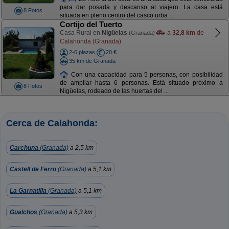
para dar posada y descanso al viajero. La casa está
8 Fotos
situada en pleno centro del casco urba ...
Cortijo del Tuerto
Casa Rural en
Nigüelas
a
32,8 km
de
(Granada)
Calahonda (Granada)
2-6 plazas
20 €
35 km de Granada
Con una capacidad para 5 personas, con posibilidad
de ampliar hasta 6 personas. Está situado próximo a
8 Fotos
Nigüelas, rodeado de las huertas del ...
Cerca de Calahonda:
Carchuna
(Granada)
a 2,5 km
Castell de Ferro
(Granada)
a 5,1 km
La Garnatilla
(Granada)
a 5,1 km
Gualchos
(Granada)
a 5,3 km