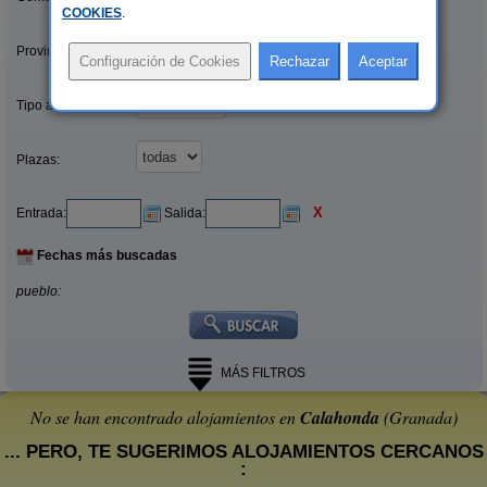
COOKIES
.
Provincias/Islas:
Tipo alquiler:
Plazas:
X
Entrada:
Salida:
Fechas más buscadas
pueblo:
MÁS FILTROS
No se han encontrado alojamientos en
Calahonda
(Granada)
... PERO, TE SUGERIMOS ALOJAMIENTOS CERCANOS
: