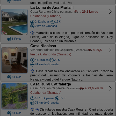
8 Fotos
unas magníficas vistas del Va ...
La Loma de Ana María II
Casa Rural en
Chite
a
29,1 km
de
(Granada)
Calahonda (Granada)
2-12 plazas
16 €
2 km de Granada
Maravillosa casa de campo en el corazón del Valle de
Lecrín, Valle de la Alegría, lugar de descanso del Rey
8 Fotos
Boabdil, ubicada en un terreno a ...
Casa Nicolasa
Vivienda turística en
Capileira
a
29,5
(Granada)
km
de Calahonda (Granada)
4+1 plazas
20 €
74 km de Granada
Casa Nicolasa está enclavada en Capileira, precioso
pueblo del Barranco del Poqueira, a los pies de Sierra
8 Fotos
Nevada y dentro del Parque Natura ...
Casa Rural Catifalarga
Casa Rural en
Capileira
a
29,6 km
de
(Granada)
Calahonda (Granada)
16-18+4 plazas
35 €
75 km de Granada
Disfruta de nuestra Casa Rural en Capileria, puerta
8 Fotos
de acceso al Mulhacén, con infinidad de rutas desde