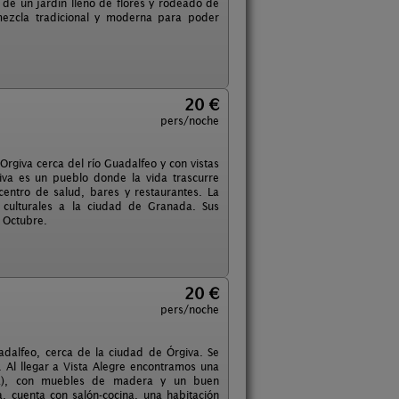
e de un jardín lleno de flores y rodeado de
a mezcla tradicional y moderna para poder
20 €
pers/noche
 Orgiva cerca del río Guadalfeo y con vistas
iva es un pueblo donde la vida trascurre
entro de salud, bares y restaurantes. La
as culturales a la ciudad de Granada. Sus
a Octubre.
20 €
pers/noche
uadalfeo, cerca de la ciudad de Órgiva. Se
. Al llegar a Vista Alegre encontramos una
dra), con muebles de madera y un buen
, cuenta con salón-cocina, una habitación