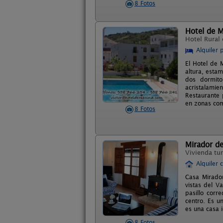
8 Fotos
Hotel de 
Hotel Rural
Alquiler 
El Hotel de 
altura, esta
dos dormito
acristalamie
Restaurante 
en zonas co
8 Fotos
Mirador de
Vivienda tur
Alquiler 
Casa Mirador
vistas del V
pasillo corr
centro. Es 
es una casa 
8 Fotos