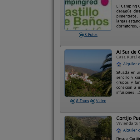
El Camping C
desagüe dire
pimenteros, 
largas estan
dormitorios,
8 Fotos
Al Sur de 
Casa Rural 
Alquiler 
Situada en u
sencillo y c
grupos y fam
conexión a i
infusiones …)
8 Fotos
Video
Cortijo Pu
Vivienda tur
Alquiler 
Desde Cortij