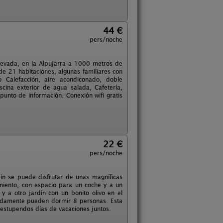
44 €
pers/noche
 Nevada, en la Alpujarra a 1000 metros de
e 21 habitaciones, algunas familiares con
Calefacción, aire acondiconado, doble
iscina exterior de agua salada, Cafetería,
punto de información. Conexión wifi gratis
22 €
pers/noche
dín se puede disfrutar de unas magníficas
amiento, con espacio para un coche y a un
y a otro jardí­n con un bonito olivo en el
odamente pueden dormir 8 personas. Esta
estupendos dí­as de vacaciones juntos.