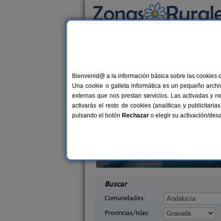
Busca por alojamiento
Alojamientos
>
Andalucía
>
Granada
> Carch
Casas Rurales cerca
Bienvenid@ a la información básica sobre las cookies 
Una cookie o galleta informática es un pequeño archiv
externas que nos prestan servicios. Las activadas y n
activarás el resto de cookies (analíticas y publicita
pulsando el botón
Rechazar
o elegir su activación/de
Casa de Labranza para Turismo
8-14+
tarra Andaluza
Rural
14+1 pers.
desd
30 €
ada)
Trasmulas (Granada)
desde
Buscar
Comunidades:
Provincias/Islas: