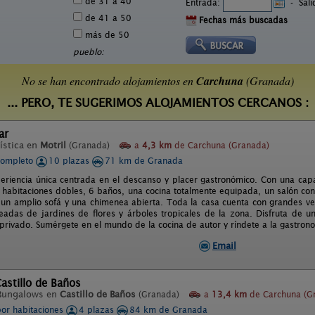
de 31 a 40
Entrada:
-
Sal
de 41 a 50
Fechas más buscadas
más de 50
pueblo:
No se han encontrado alojamientos en
Carchuna
(Granada)
... PERO, TE SUGERIMOS ALOJAMIENTOS CERCANOS :
ar
ística en
Motril
(Granada)
a
4,3 km
de Carchuna (Granada)
completo
10 plazas
71 km de Granada
eriencia única centrada en el descanso y placer gastronómico. Con una cap
 habitaciones dobles, 6 baños, una cocina totalmente equipada, un salón c
 un amplio sofá y una chimenea abierta. Toda la casa cuenta con grandes ven
eadas de jardines de flores y árboles tropicales de la zona. Disfruta de u
 privado. Sumérgete en el mundo de la cocina de autor y ríndete a la gastron
Email
astillo de Baños
Bungalows en
Castillo de Baños
(Granada)
a
13,4 km
de Carchuna (G
por habitaciones
4 plazas
84 km de Granada