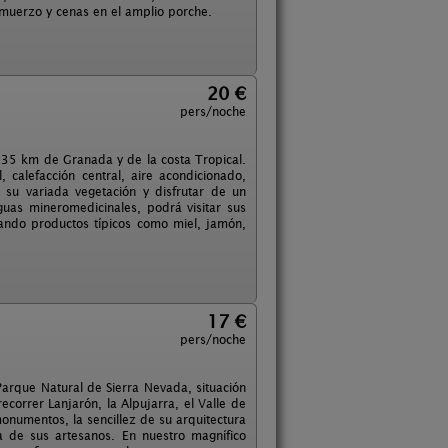
muerzo y cenas en el amplio porche.
20 €
pers/noche
 a 35 km de Granada y de la costa Tropical.
 calefacción central, aire acondicionado,
 su variada vegetación y disfrutar de un
uas mineromedicinales, podrá visitar sus
bando productos típicos como miel, jamón,
17 €
pers/noche
Parque Natural de Sierra Nevada, situación
ecorrer Lanjarón, la Alpujarra, el Valle de
monumentos, la sencillez de su arquitectura
a de sus artesanos. En nuestro magnífico