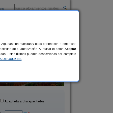
ios
-
al. Algunas son nuestras y otras pertenecen a empresas
cesitan de tu autorización. Al pulsar el botón
Aceptar
uedas. Estas últimas puedes desactivarlas por completo
CA DE COOKIES
.
Casa Mar
Hotel Zerbinett
6+1 pers.
21 €
Cónchar (Granada)
Dílar (Granada)
desde
Adaptada a discapacitados