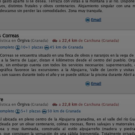
n gasto aparte si se desea. Terraza con vistas a la montaña y al río. Dispon
ivos, distintos frutales y olivos centenarios. Alojamiento singular con un
l descanso sin perder las comodidades. Zona muy tranquila.
Email
s Correas
ística en
Órgiva
(Granada)
a
22,4 km
de Carchuna (Granada)
completo
10+1 plazas
45 km de Granada
s Correas se encuentra situado en una finca de olivos y naranjos en la vega de
a la Sierra de Lujar, distan 4 kilómetros desde el centro del pueblo. Org
e, sin embargo cuenta con todos los servicios necesarios: supermercado, c
ográfica favorece las excursiones a la Alpujarra, Valle de Lecrín y visit
son suaves durante todo el año y se puede utilizar la piscina durante Abril 
Email
re
ística en
Órgiva
(Granada)
a
22,8 km
de Carchuna (Granada)
completo
5+1 plazas
50 km de Granada
al ubicada en pleno centro de la Alpujarra granadina, en el valle del río G
deada por un olivar centenario, colinas rocosas, flores salvajes y matorrales
osa y muy iluminada, construida al estilo alpujarreño (madera y pie
, que consiguen la sensación de una cálida bienvenida. Totalmente privada