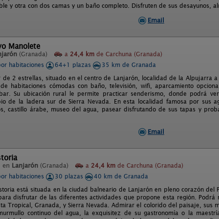
le y otra con dos camas y un baño completo. Disfruten de sus desayunos, al
Email
vo Manolete
njarón
(Granada)
a
24,4 km
de Carchuna (Granada)
por habitaciones
64+1 plazas
35 km de Granada
r de 2 estrellas, situado en el centro de Lanjarón, localidad de la Alpujarra
e habitaciones cómodas con baño, televisión, wifi, aparcamiento opcional,
ar. Su ubicación rural le permite practicar senderismo, donde podrá ver
io de la ladera sur de Sierra Nevada. En esta localidad famosa por sus ag
cos, castillo árabe, museo del agua, pasear disfrutando de sus tapas y pro
Email
toria
l en
Lanjarón
(Granada)
a
24,4 km
de Carchuna (Granada)
por habitaciones
30 plazas
40 km de Granada
storia está situada en la ciudad balneario de Lanjarón en pleno corazón del 
para disfrutar de las diferentes actividades que propone esta región. Podrá r
sta Tropical, Granada, y Sierra Nevada. Admirar el colorido del paisaje, sus 
murmullo continuo del agua, la exquisitez de su gastronomía o la maestrí