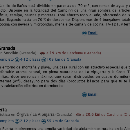
astillo de Baños está dividido en parcelas de 70 m2, con tomas de agua y co
cto. Dispone en la totalidad del Camping de una gran sombra de árboles 
ficus, catalpa, sauces y moreras. Está abierto todo el año, ofreciendo de s
cias, llegando hasta un 70 % de descuento. Disponemos de 4 bungalows tota
 cocina con nevera y microondas, menaje de cama y de cocina, TV-TDT, y terra
Email
Granada
en
Sorvilán
(Granada)
a
19 km
de Carchuna (Granada)
completo
4-12 plazas
109 km de Granada
n entorno de montaña y playa, una casa rural con un atractivo especial que te
onfortable aroma natural, en plena naturaleza de La Alpujarra y la Costa 
ilias, doce personas máximo, que serán distribuidos en cuatro dormitori
nternet (wifi), desayuno para dos días (productos básicos para que tu te lo
 y calefacción eléctrica en dormitorios.
Email
erta
ística en
Órgiva / La Alpujarra
(Granada)
a
20,6 km
de Carchuna (Gr
completo
2-12 plazas
55 km de Granada
o Puerta le ofrecemos una amplia variedad de alojamientos rurales en la Alp