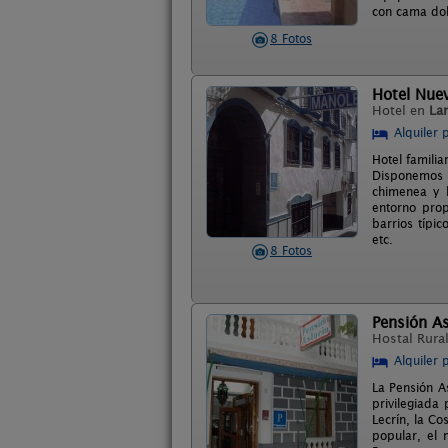
con cama dob
8 Fotos
Hotel Nue
Hotel en
La
Alquiler 
Hotel familia
Disponemos d
chimenea y b
entorno prop
barrios típi
etc.
8 Fotos
Pensión As
Hostal Rura
Alquiler 
La Pensión A
privilegiada 
Lecrín, la Co
popular, el 