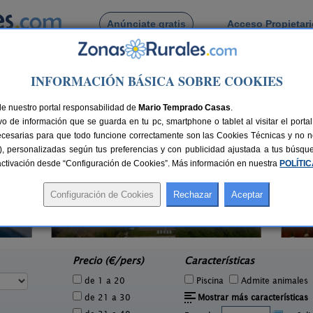
Anúnciate gratis
Acceso Propietar
Busca por pueblo
INFORMACIÓN BÁSICA SOBRE COOKIES
una
 de Carchuna
de nuestro portal responsabilidad de
Mario Temprado Casas
.
o de información que se guarda en tu pc, smartphone o tablet al visitar el port
ecesarias para que todo funcione correctamente son las Cookies Técnicas y no ne
rias), personalizadas según tus preferencias y con publicidad ajustada a tus búsq
sactivación desde “Configuración de Cookies”. Más información en nuestra
POLÍTI
2 pers.
27 €
Complejo Rural Balcón de Valor
2-44+16 pers.
e
28 €
Válor (Granada)
desde
Precio (€/pers)
Características
de 1 a 20
Piscina
Admite animales
de 21 a 30
Mostrar más características