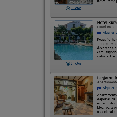
Restaurante 
8 Fotos
Hotel Rura
Hotel Rural
Alquiler 
Pequeño hote
Tropical y p
decoradas en
café, frigor
vistas al bar
8 Fotos
Lanjarón R
Apartament
Alquiler 
Apartamentos
deportes de 
estilo rústi
Ideal para p
tradicional a