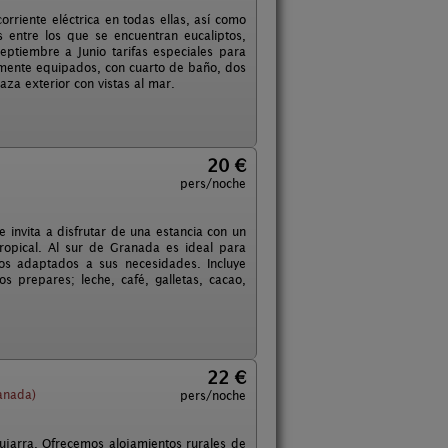
rriente eléctrica en todas ellas, así como
entre los que se encuentran eucaliptos,
eptiembre a Junio tarifas especiales para
lmente equipados, con cuarto de baño, dos
za exterior con vistas al mar.
20 €
pers/noche
 invita a disfrutar de una estancia con un
Tropical. Al sur de Granada es ideal para
os adaptados a sus necesidades. Incluye
s prepares; leche, café, galletas, cacao,
22 €
anada)
pers/noche
ujarra. Ofrecemos alojamientos rurales de