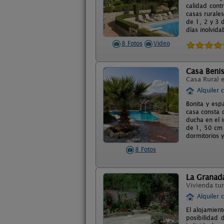
calidad cont
casas rurale
de 1, 2 y 3 
días inolvida
8 Fotos
Video
Casa Benis
Casa Rural 
Alquiler 
Bonita y esp
casa consta 
ducha en el 
de 1, 50 cm 
dormitorios y
8 Fotos
La Granad
Vivienda tur
Alquiler 
El alojamien
posibilidad 