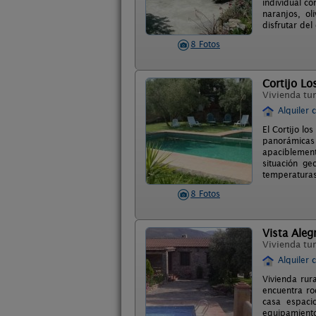
individual co
naranjos, ol
disfrutar de
8 Fotos
Cortijo Lo
Vivienda tur
Alquiler 
El Cortijo lo
panorámicas 
apaciblement
situación ge
temperaturas 
8 Fotos
Vista Aleg
Vivienda tur
Alquiler 
Vivienda rur
encuentra ro
casa espaci
equipamiento