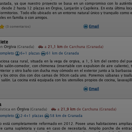
rastada, ya que nuestro proyecto se basa en un compromiso con lo auténtic
s desde 2 hasta 12 plazas en Órgiva, Lanjarón y Capileira. En esta última l
dormitorios. Todo ello ubicado en un entorno natural único y tranquilo como 
bles en familia o con amigos.
Email
(3 comentarios)
iete
en
Orgiva
(Granada)
a
21,1 km
de Carchuna (Granada)
completo
6+1 plazas
61 km de Granada
aciosa casa rural, situada en la vega de orgiva, a 1, 5 km del centro del pue
de salón-comedor, con chimenea (insertable con expulsion de aire caliente), t
interior y otro baño con ducha muy cómodo en el exterior junto a la barbacoa
y los otros dos con dos camas de 90cm cada uno. Ponemos sábanas y toalla
 salón. La cocina está equipada con los utensilios propios de cocina, lavavajill
Email
a
ística en
Órgiva
(Granada)
a
21,9 km
de Carchuna (Granada)
completo
2-4+1 plazas
58 km de Granada
to está completamente reformado en 2012. Posee unas habitaciones amplias y
de cama supletoria y cuna en caso de necesitarla. Amplio porche de entra