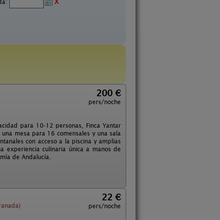
ida:
X
200 €
pers/noche
acidad para 10-12 personas, Finca Yantar
on una mesa para 16 comensales y una sala
tanales con acceso a la piscina y amplias
na experiencia culinaria única a manos de
omía de Andalucía.
22 €
ranada)
pers/noche