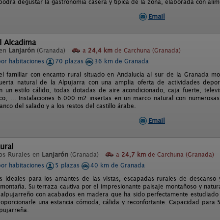
podrá degustar la gastronomía casera y típica de la zona, elaborada con alime
Email
l Alcadima
 en
Lanjarón
(Granada)
a
24,4 km
de Carchuna (Granada)
por habitaciones
70 plazas
36 km de Granada
l familiar con encanto rural situado en Andalucía al sur de la Granada mo
uerta natural de la Alpujarra con una amplia oferta de actividades deport
 un estilo cálido, todas dotadas de aire acondicionado, caja fuerte, televi
ífico, … Instalaciones 6.000 m2 insertas en un marco natural con numerosa
ranco del salado y a los restos del castillo árabe.
Email
ural
os Rurales en
Lanjarón
(Granada)
a
24,7 km
de Carchuna (Granada)
por habitaciones
5 plazas
40 km de Granada
 ideales para los amantes de las vistas, escapadas rurales de descanso 
montaña. Su terraza cautiva por el impresionante paisaje montañoso y natura
co alpujarreño con acabados en madera que ha sido perfectamente estudiado p
roporcionarle una estancia cómoda, cálida y reconfortante. Capacidad para 5
lpujarreña.