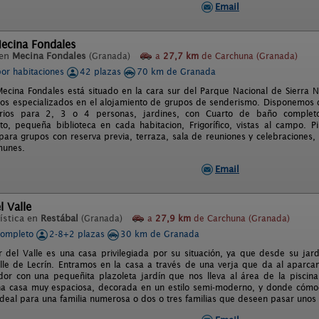
Email
Mecina Fondales
 en
Mecina Fondales
(Granada)
a
27,7 km
de Carchuna (Granada)
por habitaciones
42 plazas
70 km de Granada
Mecina Fondales está situado en la cara sur del Parque Nacional de Sierra
mos especializados en el alojamiento de grupos de senderismo. Disponemos d
rios para 2, 3 o 4 personas, jardines, con Cuarto de baño completo 
nto, pequeña biblioteca en cada habitacion, Frigorífico, vistas al campo. P
para grupos con reserva previa, terraza, sala de reuniones y celebraciones, 
munes.
Email
l Valle
ística en
Restábal
(Granada)
a
27,9 km
de Carchuna (Granada)
completo
2-8+2 plazas
30 km de Granada
 del Valle es una casa privilegiada por su situación, ya que desde su jar
alle de Lecrí­n. Entramos en la casa a través de una verja que da al aparc
edor con una pequeñita plazoleta jardí­n que nos lleva al área de la piscina 
una casa muy espaciosa, decorada en un estilo semi-moderno, y donde cóm
ideal para una familia numerosa o dos o tres familias que deseen pasar unos 