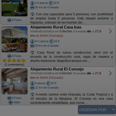
2-6 plazas
20 €
35 km de Granada
Con una capacidad para 5 personas, con posibilidad
de ampliar hasta 6 personas. Está situado próximo a
8 Fotos
Nigüelas, rodeado de las huertas del ...
Alojamiento Rural Casa Icas
Vivienda turística en
Cónchar
a
27,8
(Granada)
km
de Motril (Granada)
6+1 plazas
16 €
30 km de Granada
Casa Rural de nueva construccion, pero con el
8 Fotos
encanto de la construcción rural, vigas de madera y
diseño tradicional. Magnífica terraza con ...
(2 comentarios)
Alojamiento Rural El Concejo
Vivienda turística en
Cónchar
a
27,8
(Granada)
km
de Motril (Granada)
6 plazas
20 €
22 km de Granada
A medio camino entre Granada, la Costa Tropical y a
8 Fotos
15 minutos de la Alpujarra. El Concejo es una casa
Video
recientemente rehabilitada, que conse ...