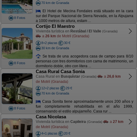
70 km de Granada
El Hotel de Mecina Fondales está situado en la cara
sur del Parque Nacional de Sierra Nevada, en la Alpujarra
8 Fotos
a 1000 metros de altura, estam ...
Cortijo El Maestro
Vivienda turística en
Restábal / El Valle
(Granada)
a
26 km
de Motril (Granada)
8+2 plazas
30 €
30 km de Granada
Se trata de una acogedora casa de campo para 8/10
personas con tres dormitorios con cama de matrimonio, un
8 Fotos
dormitorio doble, otro con litera ...
Casa Rural Casa Sonia
Casa Rural en
Busquístar
a
26,6 km
(Granada)
de Motril (Granada)
12+2 plazas
29 €
70 km de Granada
Casa Sonita tiene aproximadamente unos 200 años y
fue completamente rehabilitada en el año 1999,
8 Fotos
conservando el estilo alpujarreño. Casa rur ...
Casa Nicolasa
Vivienda turística en
Capileira
a
27 km
(Granada)
de Motril (Granada)
4+1 plazas
20 €