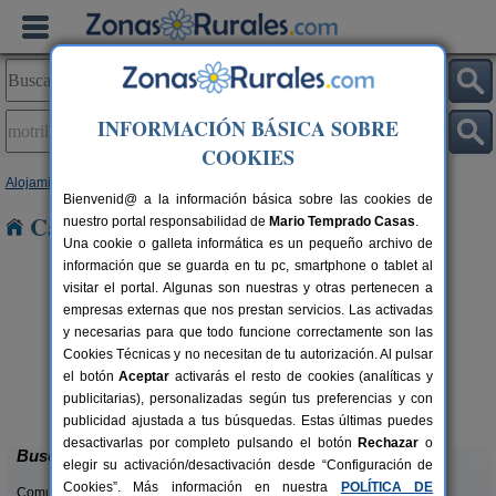
INFORMACIÓN BÁSICA SOBRE
COOKIES
Alojamientos
>
Andalucía
>
Granada
> Motril
Bienvenid@ a la información básica sobre las cookies de
Casas Rurales en Motril
nuestro portal responsabilidad de
Mario Temprado Casas
.
Una cookie o galleta informática es un pequeño archivo de
información que se guarda en tu pc, smartphone o tablet al
visitar el portal. Algunas son nuestras y otras pertenecen a
empresas externas que nos prestan servicios. Las activadas
y necesarias para que todo funcione correctamente son las
Cookies Técnicas y no necesitan de tu autorización. Al pulsar
el botón
Aceptar
activarás el resto de cookies (analíticas y
Complejo Rural Balcón de Valor
rs.
2-44+16 pers.
publicitarias), personalizadas según tus preferencias y con
 €
28 €
Válor (Granada)
desde
publicidad ajustada a tus búsquedas. Estas últimas puedes
desactivarlas por completo pulsando el botón
Rechazar
o
Buscar
elegir su activación/desactivación desde “Configuración de
Cookies”. Más información en nuestra
POLÍTICA DE
Comunidades: