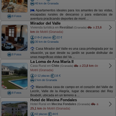
40 km de Granada
Apartamentos ideales para los amantes de las vistas,
escapadas rurales de descanso y para estancias de
8 Fotos
aventura practicando deportes de mont ...
Mirador del Valle
Vivienda turística en
Restábal
a
23,6
(Granada)
km
de Motril (Granada)
2-8+2 plazas
22 €
30 km de Granada
Casa Mirador del Valle es una casa privilegiada por su
situación, ya que desde su jardín se puede disfrutar de
8 Fotos
unas magníficas vistas del Va ...
La Loma de Ana María II
Casa Rural en
Chite
a
23,8 km
de
(Granada)
Motril (Granada)
2-12 plazas
16 €
2 km de Granada
Maravillosa casa de campo en el corazón del Valle de
Lecrín, Valle de la Alegría, lugar de descanso del Rey
8 Fotos
Boabdil, ubicada en un terreno a ...
Hotel de Mecina Fondales
Hotel Rural en
Mecina Fondales
a
(Granada)
25,1 km
de Motril (Granada)
42 plazas
44 €