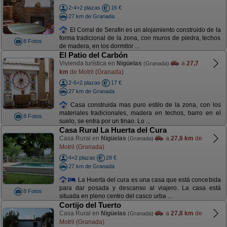
2-4+2 plazas
16 €
27 km de Granada
El Corral de Serafin es un alojamiento construido de la
forma tradicional de la zona, con muros de piedra, techos
8 Fotos
de madera, en los dormitor ...
El Patio del Carbón
Vivienda turística en
Nigüelas
a
27,7
(Granada)
km
de Motril (Granada)
2-6+2 plazas
17 €
27 km de Granada
Casa construida mas puro estilo de la zona, con los
materiales tradicionales, madera en techos, barro en el
8 Fotos
suelo, se entra por un tinao. Lo ...
Casa Rural La Huerta del Cura
Casa Rural en
Nigüelas
a
27,8 km
de
(Granada)
Motril (Granada)
4+2 plazas
28 €
27 km de Granada
La Huerta del cura es una casa que está concebida
para dar posada y descanso al viajero. La casa está
8 Fotos
situada en pleno centro del casco urba ...
Cortijo del Tuerto
Casa Rural en
Nigüelas
a
27,8 km
de
(Granada)
Motril (Granada)