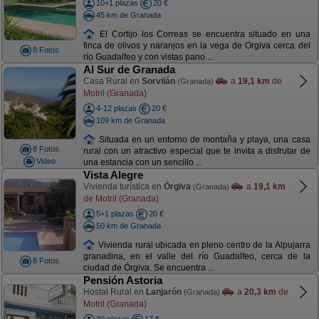
10+1 plazas
20 €
45 km de Granada
El Cortijo los Correas se encuentra situado en una
finca de olivos y naranjos en la vega de Orgiva cerca del
8 Fotos
río Guadalfeo y con vistas pano ...
Al Sur de Granada
Casa Rural en
Sorvilán
a
19,1 km
de
(Granada)
Motril (Granada)
4-12 plazas
20 €
109 km de Granada
Situada en un entorno de montaña y playa, una casa
8 Fotos
rural con un atractivo especial que te invita a disfrutar de
Video
una estancia con un sencillo ...
Vista Alegre
Vivienda turística en
Órgiva
a
19,1 km
(Granada)
de Motril (Granada)
5+1 plazas
20 €
50 km de Granada
Vivienda rural ubicada en pleno centro de la Alpujarra
granadina, en el valle del río Guadalfeo, cerca de la
8 Fotos
ciudad de Órgiva. Se encuentra ...
Pensión Astoria
Hostal Rural en
Lanjarón
a
20,3 km
de
(Granada)
Motril (Granada)