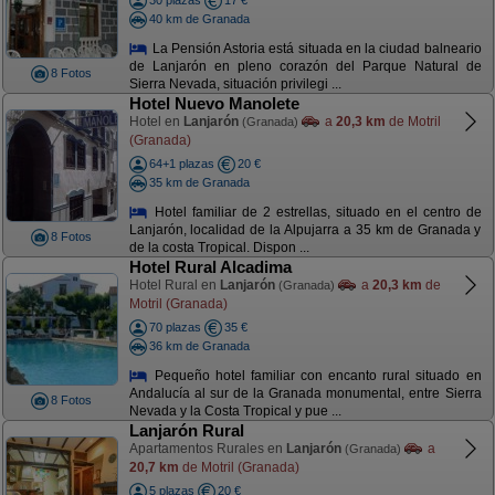
30 plazas
17 €
40 km de Granada
La Pensión Astoria está situada en la ciudad balneario
de Lanjarón en pleno corazón del Parque Natural de
8 Fotos
Sierra Nevada, situación privilegi ...
Hotel Nuevo Manolete
Hotel en
Lanjarón
a
20,3 km
de Motril
(Granada)
(Granada)
64+1 plazas
20 €
35 km de Granada
Hotel familiar de 2 estrellas, situado en el centro de
Lanjarón, localidad de la Alpujarra a 35 km de Granada y
8 Fotos
de la costa Tropical. Dispon ...
Hotel Rural Alcadima
Hotel Rural en
Lanjarón
a
20,3 km
de
(Granada)
Motril (Granada)
70 plazas
35 €
36 km de Granada
Pequeño hotel familiar con encanto rural situado en
Andalucía al sur de la Granada monumental, entre Sierra
8 Fotos
Nevada y la Costa Tropical y pue ...
Lanjarón Rural
Apartamentos Rurales en
Lanjarón
a
(Granada)
20,7 km
de Motril (Granada)
5 plazas
20 €