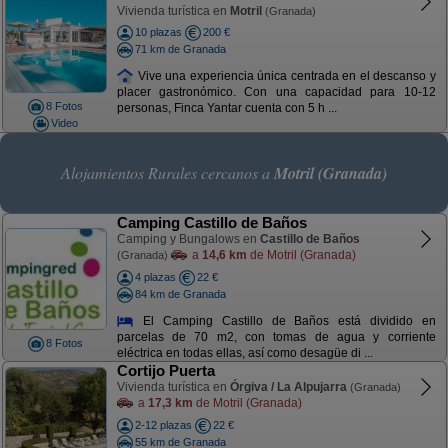
Vivienda turística en
Motril
(Granada)
10 plazas
200 €
71 km de Granada
Vive una experiencia única centrada en el descanso y
placer gastronómico. Con una capacidad para 10-12
8 Fotos
personas, Finca Yantar cuenta con 5 h ...
Video
Alojamientos Rurales cercanos a
Motril (Granada)
Camping Castillo de Baños
Camping y Bungalows en
Castillo de Baños
a
14,6 km
de Motril (Granada)
(Granada)
4 plazas
22 €
84 km de Granada
El Camping Castillo de Baños está dividido en
parcelas de 70 m2, con tomas de agua y corriente
8 Fotos
eléctrica en todas ellas, así como desagüe di ...
Cortijo Puerta
Vivienda turística en
Órgiva / La Alpujarra
(Granada)
a
17,3 km
de Motril (Granada)
2-12 plazas
22 €
55 km de Granada