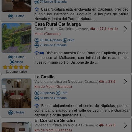
74 km de Granada
Casa Nicolasa está enclavada en Capileira, precioso
pueblo del Barranco del Poqueira, a los pies de Sierra
8 Fotos
Nevada y dentro del Parque Natura ...
Casa Rural Catifalarga
Casa Rural en
Capileira
a
27,1 km
de
(Granada)
Motril (Granada)
16-18+4 plazas
35 €
75 km de Granada
Disfruta de nuestra Casa Rural en Capileria, puerta
8 Fotos
de acceso al Mulhacén, con infinidad de rutas desde
Video
nuestro mismo cortijo. Dispone de do ...
(1 comentario)
La Casilla
Vivienda turística en
Nigüelas
a
27,6
(Granada)
km
de Motril (Granada)
2-9 plazas
18 €
34 km de Granada
Bonito alojamiento en el centro de Nigüelas, pueblo
con encanto situado en el valle de Lecrín, entre Granada
8 Fotos
capital y la costa granadina. L ...
El Corral de Serafín
Vivienda turística en
Nigüelas
a
27,6
(Granada)
km
de Motril (Granada)