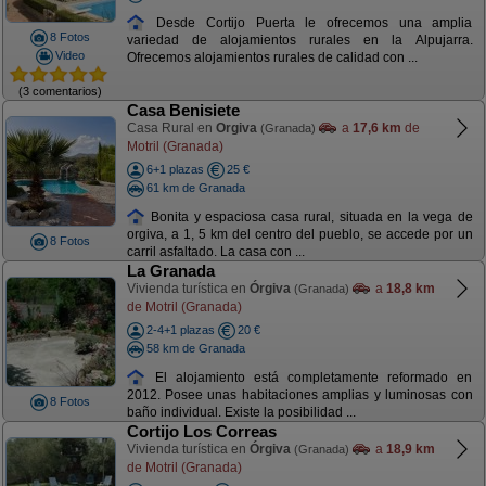
Desde Cortijo Puerta le ofrecemos una amplia
8 Fotos
variedad de alojamientos rurales en la Alpujarra.
Video
Ofrecemos alojamientos rurales de calidad con ...
(3 comentarios)
Casa Benisiete
Casa Rural en
Orgiva
a
17,6 km
de
(Granada)
Motril (Granada)
6+1 plazas
25 €
61 km de Granada
Bonita y espaciosa casa rural, situada en la vega de
orgiva, a 1, 5 km del centro del pueblo, se accede por un
8 Fotos
carril asfaltado. La casa con ...
La Granada
Vivienda turística en
Órgiva
a
18,8 km
(Granada)
de Motril (Granada)
2-4+1 plazas
20 €
58 km de Granada
El alojamiento está completamente reformado en
2012. Posee unas habitaciones amplias y luminosas con
8 Fotos
baño individual. Existe la posibilidad ...
Cortijo Los Correas
Vivienda turística en
Órgiva
a
18,9 km
(Granada)
de Motril (Granada)