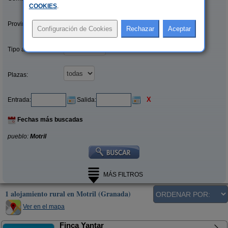
COOKIES
.
Provincias/Islas:
Tipo alquiler:
Plazas:
X
Entrada:
Salida:
Fechas más buscadas
pueblo:
Motril
MÁS FILTROS
1 alojamiento rural en Motril (Granada)
Ver en el mapa
Finca Yantar