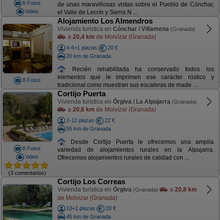
8 Fotos
de unas maravillosas vistas sobre el Pueblo de Cónchar,
Video
el Valle de Lecrín y Sierra N ...
Alojamiento Los Almendros
Vivienda turística en
Cónchar / Villamena
(Granada)
a
20,4 km
de Molvízar (Granada)
4-6+1 plazas
20 €
20 km de Granada
Recién rehabilitada ha conservado todos los
elementos que le imprimen ese carácter rústico y
8 Fotos
tradicional como muestran sus escaleras de made ...
Cortijo Puerta
Vivienda turística en
Órgiva / La Alpujarra
(Granada)
a
20,6 km
de Molvízar (Granada)
2-12 plazas
22 €
55 km de Granada
Desde Cortijo Puerta le ofrecemos una amplia
8 Fotos
variedad de alojamientos rurales en la Alpujarra.
Video
Ofrecemos alojamientos rurales de calidad con ...
(3 comentarios)
Cortijo Los Correas
Vivienda turística en
Órgiva
a
20,8 km
(Granada)
de Molvízar (Granada)
10+1 plazas
20 €
45 km de Granada