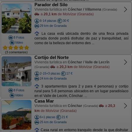
Parador del Silo
Vivienda turística en
Cónchar / Villamena
(Granada)
a
20,1 km
de Molvízar (Granada)
6-14 plazas
30 €
29 km de Granada
La casa está ubicada dentro de una finca privada
8 Fotos
cerrada donde podrá disfrutar de paz y tranquilidad, así
Video
como de la belleza del entorno des ...
(3 comentarios)
Cortijo del Norte
Vivienda turística en
Cónchar / Valle de Lecrín
a
20,3 km
de Molvízar (Granada)
(Granada)
2-15+3 plazas
17 €
24 km de Granada
3 apartamentos (para 2 y para 4 personas) y cortijo
8 Fotos
rural para 5-8 personas ubicados en un lugar paradisíaco
Video
en el Valle de Lecrín, Cónchar. ...
Casa Mar
Vivienda turística en
Cónchar
a
20,3
(Granada)
km
de Molvízar (Granada)
6+1 plazas
21 €
25 km de Granada
Casa rural en entorno tranquilo desde la que disfrutar