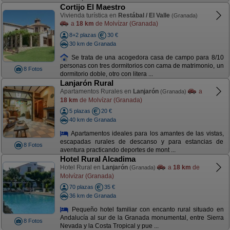
Cortijo El Maestro
Vivienda turística en
Restábal / El Valle
(Granada)
a
18 km
de Molvízar (Granada)
8+2 plazas
30 €
30 km de Granada
Se trata de una acogedora casa de campo para 8/10
personas con tres dormitorios con cama de matrimonio, un
8 Fotos
dormitorio doble, otro con litera ...
Lanjarón Rural
Apartamentos Rurales en
Lanjarón
a
(Granada)
18 km
de Molvízar (Granada)
5 plazas
20 €
40 km de Granada
Apartamentos ideales para los amantes de las vistas,
escapadas rurales de descanso y para estancias de
8 Fotos
aventura practicando deportes de mont ...
Hotel Rural Alcadima
Hotel Rural en
Lanjarón
a
18 km
de
(Granada)
Molvízar (Granada)
70 plazas
35 €
36 km de Granada
Pequeño hotel familiar con encanto rural situado en
Andalucía al sur de la Granada monumental, entre Sierra
8 Fotos
Nevada y la Costa Tropical y pue ...