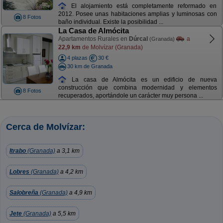
El alojamiento está completamente reformado en
2012. Posee unas habitaciones amplias y luminosas con
8 Fotos
baño individual. Existe la posibilidad ...
La Casa de Almócita
Apartamentos Rurales en
Dúrcal
a
(Granada)
22,9 km
de Molvízar (Granada)
4 plazas
30 €
30 km de Granada
La casa de Almócita es un edificio de nueva
construcción que combina modernidad y elementos
8 Fotos
recuperados, aportándole un carácter muy persona ...
Cerca de Molvízar:
Itrabo
(Granada)
a 3,1 km
Lobres
(Granada)
a 4,2 km
Salobreña
(Granada)
a 4,9 km
Jete
(Granada)
a 5,5 km