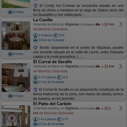
El Cortijo los Correas se encuentra situado en una
finca de olivos y naranjos en la vega de Orgiva cerca del
8 Fotos
río Guadalfeo y con vistas pano ...
La Casilla
Vivienda turística en
Nigüelas
a
22 km
(Granada)
de Molvízar (Granada)
2-9 plazas
18 €
34 km de Granada
Bonito alojamiento en el centro de Nigüelas, pueblo
con encanto situado en el valle de Lecrín, entre Granada
8 Fotos
capital y la costa granadina. L ...
El Corral de Serafín
Vivienda turística en
Nigüelas
a
22 km
(Granada)
de Molvízar (Granada)
2-4+2 plazas
16 €
27 km de Granada
El Corral de Serafin es un alojamiento construido de la
forma tradicional de la zona, con muros de piedra, techos
8 Fotos
de madera, en los dormitor ...
El Patio del Carbón
Vivienda turística en
Nigüelas
a
22,1
(Granada)
km
de Molvízar (Granada)
2-6+2 plazas
17 €
27 km de Granada