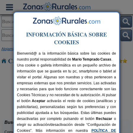
INFORMACIÓN BÁSICA SOBRE
COOKIES
Alojamientos
>
Andalucía
>
Granada
> Molvízar
Bienvenid@ a la información básica sobre las cookies de
Casas Rurales cerca de Molvízar
nuestro portal responsabilidad de
Mario Temprado Casas
.
Una cookie o galleta informática es un pequeño archivo de
información que se guarda en tu pc, smartphone o tablet al
visitar el portal. Algunas son nuestras y otras pertenecen a
empresas externas que nos prestan servicios. Las activadas
y necesarias para que todo funcione correctamente son las
Cookies Técnicas y no necesitan de tu autorización. Al pulsar
Casa de Labranza para Turismo
8-14+2 pers.
el botón
Aceptar
activarás el resto de cookies (analíticas y
27 €
Rural
C
rs.
desde
publicitarias), personalizadas según tus preferencias y con
 €
Trasmulas (Granada)
publicidad ajustada a tus búsquedas. Estas últimas puedes
desactivarlas por completo pulsando el botón
Rechazar
o
Buscar
elegir su activación/desactivación desde “Configuración de
Cookies”. Más información en nuestra
POLÍTICA DE
Comunidades: