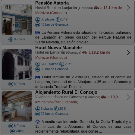
Pensión Astoria
Hostal Rural en
Lanjarón
a
18,1 km
de
(Granada)
Molvízar (Granada)
30 plazas
17 €
40 km de Granada
La Pensión Astoria está situada en la ciudad balneario
de Lanjarón en pleno corazón del Parque Natural de
8 Fotos
Sierra Nevada, situación privilegi ...
Hotel Nuevo Manolete
Hotel en
Lanjarón
a
18,2 km
de
(Granada)
Molvízar (Granada)
64+1 plazas
20 €
35 km de Granada
Hotel familiar de 2 estrellas, situado en el centro de
Lanjarón, localidad de la Alpujarra a 35 km de Granada y
8 Fotos
de la costa Tropical. Dispon ...
Alojamiento Rural El Concejo
Vivienda turística en
Cónchar
a
19,9
(Granada)
km
de Molvízar (Granada)
6 plazas
20 €
22 km de Granada
A medio camino entre Granada, la Costa Tropical y a
8 Fotos
15 minutos de la Alpujarra. El Concejo es una casa
Video
recientemente rehabilitada, que conse ...