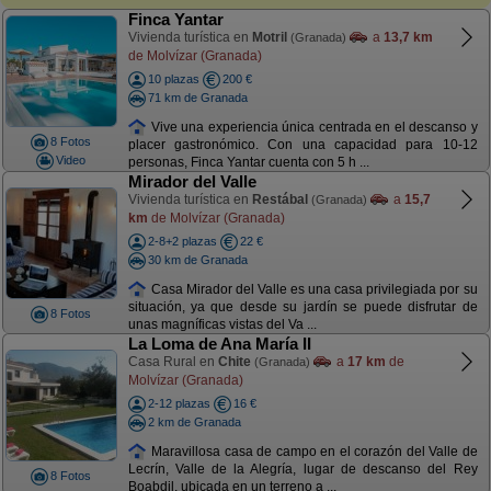
Finca Yantar
Vivienda turística en
Motril
a
13,7 km
(Granada)
de Molvízar (Granada)
10 plazas
200 €
71 km de Granada
Vive una experiencia única centrada en el descanso y
8 Fotos
placer gastronómico. Con una capacidad para 10-12
Video
personas, Finca Yantar cuenta con 5 h ...
Mirador del Valle
Vivienda turística en
Restábal
a
15,7
(Granada)
km
de Molvízar (Granada)
2-8+2 plazas
22 €
30 km de Granada
Casa Mirador del Valle es una casa privilegiada por su
situación, ya que desde su jardín se puede disfrutar de
8 Fotos
unas magníficas vistas del Va ...
La Loma de Ana María II
Casa Rural en
Chite
a
17 km
de
(Granada)
Molvízar (Granada)
2-12 plazas
16 €
2 km de Granada
Maravillosa casa de campo en el corazón del Valle de
Lecrín, Valle de la Alegría, lugar de descanso del Rey
8 Fotos
Boabdil, ubicada en un terreno a ...