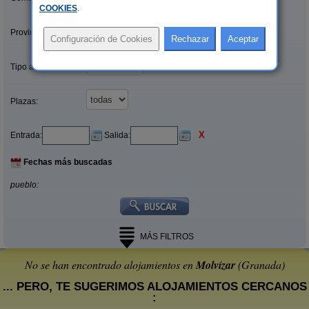
COOKIES
.
Provincias/Islas:
Tipo alquiler:
Plazas:
X
Entrada:
Salida:
Fechas más buscadas
pueblo:
MÁS FILTROS
No se han encontrado alojamientos en
Molvízar
(Granada)
... PERO, TE SUGERIMOS ALOJAMIENTOS CERCANOS
: