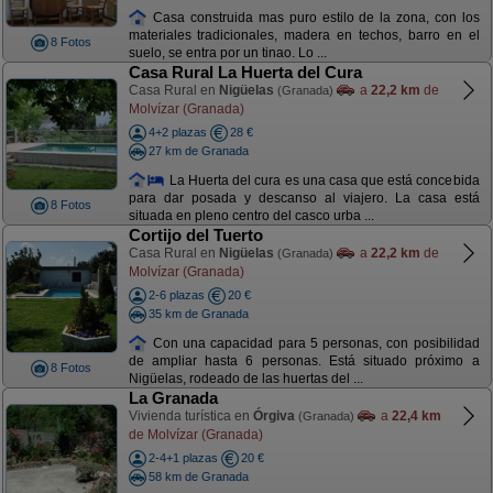
Casa construida mas puro estilo de la zona, con los
materiales tradicionales, madera en techos, barro en el
8 Fotos
suelo, se entra por un tinao. Lo ...
Casa Rural La Huerta del Cura
Casa Rural en
Nigüelas
a
22,2 km
de
(Granada)
Molvízar (Granada)
4+2 plazas
28 €
27 km de Granada
La Huerta del cura es una casa que está concebida
para dar posada y descanso al viajero. La casa está
8 Fotos
situada en pleno centro del casco urba ...
Cortijo del Tuerto
Casa Rural en
Nigüelas
a
22,2 km
de
(Granada)
Molvízar (Granada)
2-6 plazas
20 €
35 km de Granada
Con una capacidad para 5 personas, con posibilidad
de ampliar hasta 6 personas. Está situado próximo a
8 Fotos
Nigüelas, rodeado de las huertas del ...
La Granada
Vivienda turística en
Órgiva
a
22,4 km
(Granada)
de Molvízar (Granada)
2-4+1 plazas
20 €
58 km de Granada