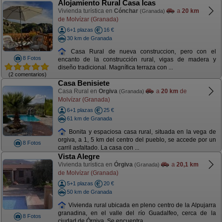
Alojamiento Rural Casa Icas
Vivienda turística en
Cónchar
a
20 km
(Granada)
de Molvízar (Granada)
6+1 plazas
16 €
30 km de Granada
Casa Rural de nueva construccion, pero con el
8 Fotos
encanto de la construcción rural, vigas de madera y
diseño tradicional. Magnífica terraza con ...
(2 comentarios)
Casa Benisiete
Casa Rural en
Orgiva
a
20 km
de
(Granada)
Molvízar (Granada)
6+1 plazas
25 €
61 km de Granada
Bonita y espaciosa casa rural, situada en la vega de
orgiva, a 1, 5 km del centro del pueblo, se accede por un
8 Fotos
carril asfaltado. La casa con ...
Vista Alegre
Vivienda turística en
Órgiva
a
20,1 km
(Granada)
de Molvízar (Granada)
5+1 plazas
20 €
50 km de Granada
Vivienda rural ubicada en pleno centro de la Alpujarra
granadina, en el valle del río Guadalfeo, cerca de la
8 Fotos
ciudad de Órgiva. Se encuentra ...