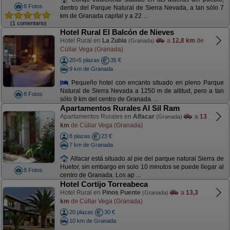
8 Fotos
dentro del Parque Natural de Sierra Nevada, a tan sólo 7
km de Granada capital y a 22 ...
(1 comentario)
Hotel Rural El Balcón de Nieves
Hotel Rural en
La Zubia
a
12,8 km
de
(Granada)
Cúllar Vega (Granada)
20+5 plazas
35 €
9 km de Granada
Pequeño hotel con encanto situado en pleno Parque
Natural de Sierra Nevada a 1250 m de altitud, pero a tan
8 Fotos
sólo 9 km del centro de Granada. ...
Apartamentos Rurales Al Sil Ram
Apartamentos Rurales en
Alfacar
a
13
(Granada)
km
de Cúllar Vega (Granada)
8 plazas
23 €
7 km de Granada
Alfacar está situado al pie del parque natural Sierra de
Huetor, sin embargo en solo 10 minutos se puede llegar al
8 Fotos
centro de Granada. Los ap ...
Hotel Cortijo Torreabeca
Hotel Rural en
Pinos Puente
a
13,3
(Granada)
km
de Cúllar Vega (Granada)
20 plazas
30 €
10 km de Granada