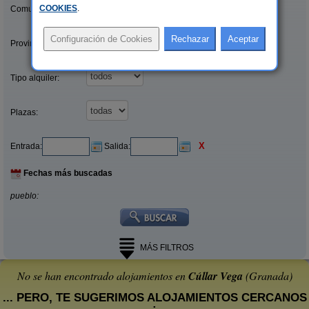
COOKIES
.
Comunidades:
Provincias/Islas:
Tipo alquiler:
Plazas:
X
Entrada:
Salida:
Fechas más buscadas
pueblo:
MÁS FILTROS
No se han encontrado alojamientos en
Cúllar Vega
(Granada)
... PERO, TE SUGERIMOS ALOJAMIENTOS CERCANOS
: