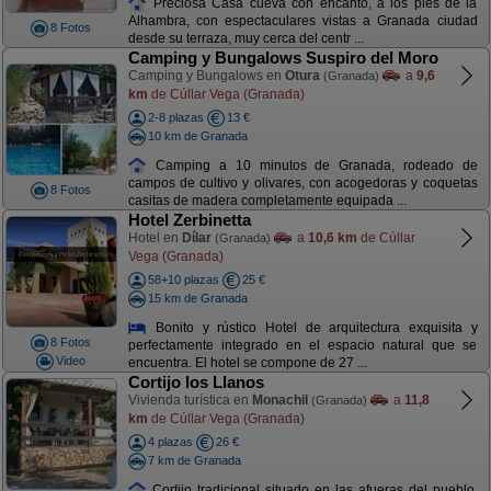
Preciosa Casa cueva con encanto, a los pies de la
Alhambra, con espectaculares vistas a Granada ciudad
8 Fotos
desde su terraza, muy cerca del centr ...
Camping y Bungalows Suspiro del Moro
Camping y Bungalows en
Otura
a
9,6
(Granada)
km
de Cúllar Vega (Granada)
2-8 plazas
13 €
10 km de Granada
Camping a 10 minutos de Granada, rodeado de
campos de cultivo y olivares, con acogedoras y coquetas
8 Fotos
casitas de madera completamente equipada ...
Hotel Zerbinetta
Hotel en
Dílar
a
10,6 km
de Cúllar
(Granada)
Vega (Granada)
58+10 plazas
25 €
15 km de Granada
Bonito y rústico Hotel de arquitectura exquisita y
8 Fotos
perfectamente integrado en el espacio natural que se
Video
encuentra. El hotel se compone de 27 ...
Cortijo los Llanos
Vivienda turística en
Monachil
a
11,8
(Granada)
km
de Cúllar Vega (Granada)
4 plazas
26 €
7 km de Granada
Cortijo tradicional situado en las afueras del pueblo,