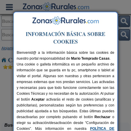
INFORMACIÓN BÁSICA SOBRE
COOKIES
Alojamientos
>
Andalucía
>
Granada
> Cúllar Vega
Bienvenid@ a la información básica sobre las cookies de
Casas Rurales cerca de Cúllar Vega
nuestro portal responsabilidad de
Mario Temprado Casas
.
Una cookie o galleta informática es un pequeño archivo de
información que se guarda en tu pc, smartphone o tablet al
visitar el portal. Algunas son nuestras y otras pertenecen a
empresas externas que nos prestan servicios. Las activadas
y necesarias para que todo funcione correctamente son las
Cookies Técnicas y no necesitan de tu autorización. Al pulsar
el botón
Aceptar
activarás el resto de cookies (analíticas y
Casa de Labranza para Turismo
8-14+2 pers.
publicitarias), personalizadas según tus preferencias y con
27 €
Rural
C
rs.
desde
 €
publicidad ajustada a tus búsquedas. Estas últimas puedes
Trasmulas (Granada)
desactivarlas por completo pulsando el botón
Rechazar
o
elegir su activación/desactivación desde “Configuración de
Buscar
Cookies”. Más información en nuestra
POLÍTICA DE