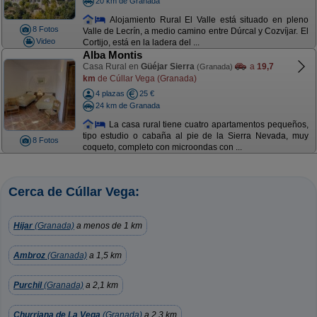
20 km de Granada
Alojamiento Rural El Valle está situado en pleno
8 Fotos
Valle de Lecrín, a medio camino entre Dúrcal y Cozvíjar. El
Video
Cortijo, está en la ladera del ...
Alba Montis
Casa Rural en
Güéjar Sierra
a
19,7
(Granada)
km
de Cúllar Vega (Granada)
4 plazas
25 €
24 km de Granada
La casa rural tiene cuatro apartamentos pequeños,
tipo estudio o cabaña al pie de la Sierra Nevada, muy
8 Fotos
coqueto, completo con microondas con ...
Cerca de Cúllar Vega:
Hijar
(Granada)
a menos de 1 km
Ambroz
(Granada)
a 1,5 km
Purchil
(Granada)
a 2,1 km
Churriana de La Vega
(Granada)
a 2,3 km