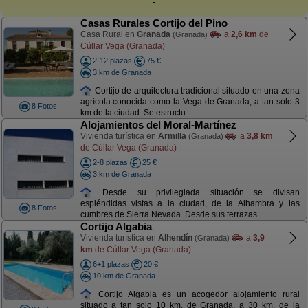
Casas Rurales Cortijo del Pino
Casa Rural en
Granada
a
2,6 km
de
(Granada)
Cúllar Vega (Granada)
2-12 plazas
75 €
3 km de Granada
Cortijo de arquitectura tradicional situado en una zona
agrícola conocida como la Vega de Granada, a tan sólo 3
8 Fotos
km de la ciudad. Se estructu ...
Alojamientos del Moral-Martínez
Vivienda turística en
Armilla
a
3,8 km
(Granada)
de Cúllar Vega (Granada)
2-8 plazas
25 €
3 km de Granada
Desde su privilegiada situación se divisan
espléndidas vistas a la ciudad, de la Alhambra y las
8 Fotos
cumbres de Sierra Nevada. Desde sus terrazas ...
Cortijo Algabia
Vivienda turística en
Alhendín
a
3,9
(Granada)
km
de Cúllar Vega (Granada)
6+1 plazas
20 €
10 km de Granada
Cortijo Algabia es un acogedor alojamiento rural
situado a tan solo 10 km. de Granada, a 30 km. de la