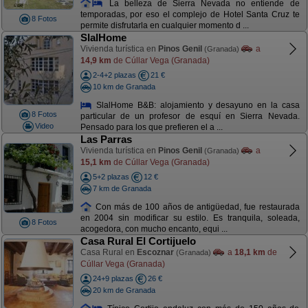
La belleza de Sierra Nevada no entiende de
temporadas, por eso el complejo de Hotel Santa Cruz te
8 Fotos
permite disfrutarla en cualquier momento d ...
SlalHome
Vivienda turística en
Pinos Genil
a
(Granada)
14,9 km
de Cúllar Vega (Granada)
2-4+2 plazas
21 €
10 km de Granada
SlalHome B&B: alojamiento y desayuno en la casa
8 Fotos
particular de un profesor de esquí en Sierra Nevada.
Video
Pensado para los que prefieren el a ...
Las Parras
Vivienda turística en
Pinos Genil
a
(Granada)
15,1 km
de Cúllar Vega (Granada)
5+2 plazas
12 €
7 km de Granada
Con más de 100 años de antigüedad, fue restaurada
en 2004 sin modificar su estilo. Es tranquila, soleada,
8 Fotos
acogedora, con mucho encanto, equi ...
Casa Rural El Cortijuelo
Casa Rural en
Escoznar
a
18,1 km
de
(Granada)
Cúllar Vega (Granada)
24+9 plazas
26 €
20 km de Granada