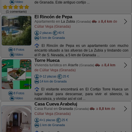
Video
de Granada. Este antiguo cortijo ...
(1 comentario)
El Rincón de Pepa
Apartamento en
La Zubia
a
8,4 km
de
(Granada)
Cúllar Vega (Granada)
2 plazas
40 €
5 km de Granada
El Rincón de Pepa es un apartamento con mucho
8 Fotos
encanto situado a las afueras de La Zubia y lindando con
Video
el P. de S. Nevada, a 5 km de Granada ...
Torre Hueca
Vivienda turística en
Atarfe
a
8,4 km
(Granada)
de Cúllar Vega (Granada)
9-12 plazas
25 €
14 km de Granada
El visitante encontrará en El Cortijo Torre Hueca un
8 Fotos
lugar ideal para descansar, para vivir el silencio, la
Video
naturaleza, y olvidar así el cot ...
Casa Cueva Arabeluj
Casa Rural en
Granada
a
8,8 km
de
(Granada)
Cúllar Vega (Granada)
4+1 plazas
25 €
1 km de Granada