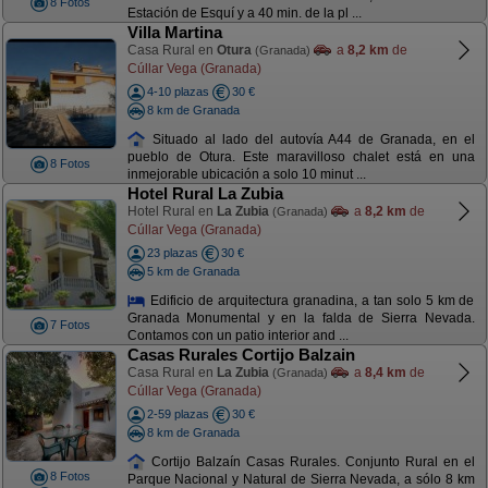
8 Fotos
Estación de Esquí y a 40 min. de la pl ...
Villa Martina
Casa Rural en
Otura
a
8,2 km
de
(Granada)
Cúllar Vega (Granada)
4-10 plazas
30 €
8 km de Granada
Situado al lado del autovía A44 de Granada, en el
pueblo de Otura. Este maravilloso chalet está en una
8 Fotos
inmejorable ubicación a solo 10 minut ...
Hotel Rural La Zubia
Hotel Rural en
La Zubia
a
8,2 km
de
(Granada)
Cúllar Vega (Granada)
23 plazas
30 €
5 km de Granada
Edificio de arquitectura granadina, a tan solo 5 km de
Granada Monumental y en la falda de Sierra Nevada.
7 Fotos
Contamos con un patio interior and ...
Casas Rurales Cortijo Balzain
Casa Rural en
La Zubia
a
8,4 km
de
(Granada)
Cúllar Vega (Granada)
2-59 plazas
30 €
8 km de Granada
Cortijo Balzaín Casas Rurales. Conjunto Rural en el
8 Fotos
Parque Nacional y Natural de Sierra Nevada, a sólo 8 km