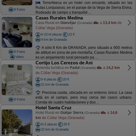
TorreAbeca es un hotel con encanto, situado en las
Rutas Lorquianas, en el paraje de la Vega de Sierra Elvira.
8 Fotos
Rodeado de campo y tranquilid ...
Casas Rurales Medina
Casa Rural en
Güevéjar
a
13,4 km
de
(Granada)
Cúllar Vega (Granada)
6-22+6 plazas
22 €
9 km de Granada
A sólo 8 Km de GRANADA, pero situado a 900 metros
8 Fotos
de altitud en zona de pre-montaña, Casas Rurales Medina
Video
es un alojamiento rural pensado pa ...
Cortijo Los Cerezos de Ani
Vivienda turística en
Padul
a
14,2 km
(Granada)
de Cúllar Vega (Granada)
5-8 plazas
20 €
21 km de Granada
Preciosa casita, ubicada en un entorno único. La casa
está en el campo, pero muy cerca del casco urbano.
8 Fotos
Consta de cuatro habitaciones y dos ...
Hotel Santa Cruz
Hotel Rural en
Güéjar Sierra
a
14,6
(Granada)
km
de Cúllar Vega (Granada)
6+2 plazas
25 €
22 km de Granada