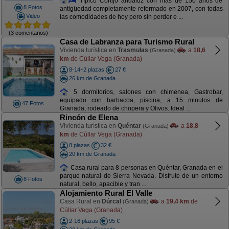
Típico Cortijo andaluz con más de 150 años de
8 Fotos
antigüedad completamente reformado en 2007, con todas
Video
las comodidades de hoy pero sin perder e ...
(3 comentarios)
Casa de Labranza para Turismo Rural
Vivienda turística en
Trasmulas
a
18,6
(Granada)
km
de Cúllar Vega (Granada)
8-14+2 plazas
27 €
26 km de Granada
5 dormitorios, salones con chimenea, Gastrobar,
equipado con barbacoa, piscina, a 15 minutos de
47 Fotos
Granada, rodeado de chopera y Olivos. Ideal ...
Rincón de Elena
Vivienda turística en
Quéntar
a
18,8
(Granada)
km
de Cúllar Vega (Granada)
8 plazas
32 €
20 km de Granada
Casa rural para 8 personas en Quéntar, Granada en el
parque natural de Sierra Nevada. Disfrute de un entorno
8 Fotos
natural, bello, apacible y tran ...
Alojamiento Rural El Valle
Casa Rural en
Dúrcal
a
19,4 km
de
(Granada)
Cúllar Vega (Granada)
2-16 plazas
95 €