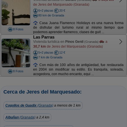
de Jeres del Marquesado (Granada)
6+2 plazas
20 €
80 km de Granada
Casa Juana Flamenco Holidays es una nueva forma
de disfrutar del turismo rural al mismo tiempo que
8 Fotos
podemos aprender flamenco, clases de guit ...
Las Parras
Vivienda turística en
Pinos Genil
a
(Granada)
30,7 km
de Jeres del Marquesado (Granada)
5+2 plazas
12 €
7 km de Granada
Con más de 100 años de antigüedad, fue restaurada
en 2004 sin modificar su estilo. Es tranquila, soleada,
8 Fotos
acogedora, con mucho encanto, equi ...
Cerca de Jeres del Marquesado:
Cogollos de Guadix
(Granada)
a menos de 1 km
Albuñan
(Granada)
a 2,4 km