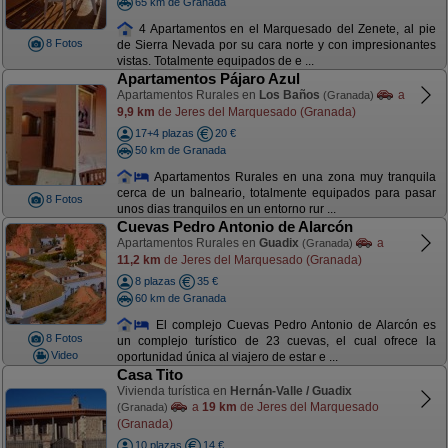
65 km de Granada
4 Apartamentos en el Marquesado del Zenete, al pie
8 Fotos
de Sierra Nevada por su cara norte y con impresionantes
vistas. Totalmente equipados de e ...
Apartamentos Pájaro Azul
Apartamentos Rurales en
Los Baños
a
(Granada)
9,9 km
de Jeres del Marquesado (Granada)
17+4 plazas
20 €
50 km de Granada
Apartamentos Rurales en una zona muy tranquila
cerca de un balneario, totalmente equipados para pasar
8 Fotos
unos dias tranquilos en un entorno rur ...
Cuevas Pedro Antonio de Alarcón
Apartamentos Rurales en
Guadix
a
(Granada)
11,2 km
de Jeres del Marquesado (Granada)
8 plazas
35 €
60 km de Granada
El complejo Cuevas Pedro Antonio de Alarcón es
8 Fotos
un complejo turístico de 23 cuevas, el cual ofrece la
Video
oportunidad única al viajero de estar e ...
Casa Tito
Vivienda turística en
Hernán-Valle / Guadix
a
19 km
de Jeres del Marquesado
(Granada)
(Granada)
10 plazas
14 €