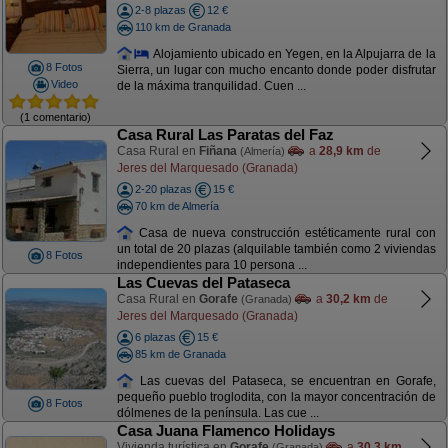
2-8 plazas
12 €
110 km de Granada
Alojamiento ubicado en Yegen, en la Alpujarra de la
8 Fotos
Sierra, un lugar con mucho encanto donde poder disfrutar
Video
de la máxima tranquilidad. Cuen ...
(1 comentario)
Casa Rural Las Paratas del Faz
Casa Rural en
Fiñana
a
28,9 km
de
(Almería)
Jeres del Marquesado (Granada)
2-20 plazas
15 €
70 km de Almería
Casa de nueva construcción estéticamente rural con
un total de 20 plazas (alquilable también como 2 viviendas
8 Fotos
independientes para 10 persona ...
Las Cuevas del Pataseca
Casa Rural en
Gorafe
a
30,2 km
de
(Granada)
Jeres del Marquesado (Granada)
6 plazas
15 €
85 km de Granada
Las cuevas del Pataseca, se encuentran en Gorafe,
pequeño pueblo troglodita, con la mayor concentración de
8 Fotos
dólmenes de la península. Las cue ...
Casa Juana Flamenco Holidays
Vivienda turística en
Gorafe
a
30,3 km
(Granada)