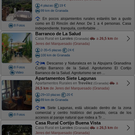
4 plazas
19 €
99 km de Granada
En pocos alojamientos rurales estaréis tan a gusto
como en El Rincón del Amor. De 1 a 4 personas. Casa
8 Fotos
independiente, tranquila, confortable ...
Barranco de La Salud
Casa Rural en
Laroles
a
26,5 km
de
(Granada)
Jeres del Marquesado (Granada)
2-35+5 plazas
24 €
100 km de Granada
Descanso y Naturaleza en la Alpujarra Granadina
8 Fotos
Cortijo Barranco de la Salud. Agroturismo El Cortijo
Video
Barranco de la Salud. Agroturismo se en ...
Apartamentos Siete Lagunas
Apartamentos Rurales en
Trevélez
a
(Granada)
26,5 km
de Jeres del Marquesado (Granada)
29+10 plazas
20 €
89 km de Granada
Siete Lagunas, está ubicado dentro de la zona
comercial y centro histórico del pueblo, cerca de los
8 Fotos
accesos al paraje natural que rodea a Tr ...
Casa Rural Cortijo Buena Vista
Casa Rural en
Laroles
a
26,5 km
de
(Granada)
Jeres del Marquesado (Granada)