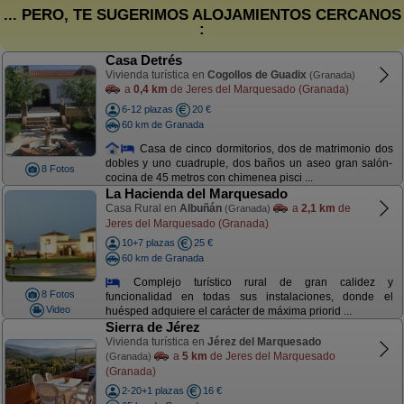
... PERO, TE SUGERIMOS ALOJAMIENTOS CERCANOS
:
Casa Detrés
Vivienda turística en
Cogollos de Guadix
(Granada)
a
0,4 km
de Jeres del Marquesado (Granada)
6-12 plazas
20 €
60 km de Granada
Casa de cinco dormitorios, dos de matrimonio dos
dobles y uno cuadruple, dos baños un aseo gran salón-
8 Fotos
cocina de 45 metros con chimenea pisci ...
La Hacienda del Marquesado
Casa Rural en
Albuñán
a
2,1 km
de
(Granada)
Jeres del Marquesado (Granada)
10+7 plazas
25 €
60 km de Granada
Complejo turístico rural de gran calidez y
8 Fotos
funcionalidad en todas sus instalaciones, donde el
Video
huésped adquiere el carácter de máxima priorid ...
Sierra de Jérez
Vivienda turística en
Jérez del Marquesado
a
5 km
de Jeres del Marquesado
(Granada)
(Granada)
2-20+1 plazas
16 €