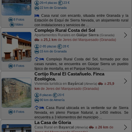
26+4 plazas
23 €
22 km de Granada
Casa rural con encanto, situada entre Granada y la
8 Fotos
Estación de Esquí de Sierra Nevada, un alojamiento rural
Video
con instalaciones y servicios de ...
Complejo Rural Costa del Sol
Apartamentos Rurales en
Güéjar Sierra
(Granada)
a
25,1 km
de Jeres del Marquesado (Granada)
2-85 plazas
28 €
15 km de Granada
Complejo Rural Costa del Sol, formado por dos
casas rurales, se encuentra en Güejar Sierra un pueblo
8 Fotos
típico de montaña, en el Parque Naciona ...
Cortijo Rural El Castañuelo. Finca
Ecológica.
Vivienda turística en
Bayárcal
a
25,9
(Almería)
km
de Jeres del Marquesado (Granada)
8 plazas
20 €
90 km de Almería
Casa Rural ubicada en la vertiente sur de Sierra
8 Fotos
Nevada, en pleno Parque Natural, a 1450 metros. Se
encuentra a 3 kilomentros del municipio ...
La Casa de Gloria
Casa Rural en
Bayarcal
a
26 km
de
(Almería)