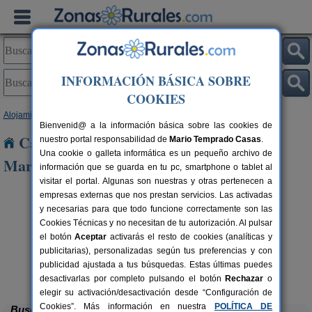
INFORMACIÓN BÁSICA SOBRE
COOKIES
Alojamientos
>
Andalucía
>
Granada
> Jeres del Marquesado
Bienvenid@ a la información básica sobre las cookies de
Casas Rurales cerca de Jeres del
nuestro portal responsabilidad de
Mario Temprado Casas
.
Una cookie o galleta informática es un pequeño archivo de
Marquesado
información que se guarda en tu pc, smartphone o tablet al
visitar el portal. Algunas son nuestras y otras pertenecen a
empresas externas que nos prestan servicios. Las activadas
y necesarias para que todo funcione correctamente son las
Cookies Técnicas y no necesitan de tu autorización. Al pulsar
el botón
Aceptar
activarás el resto de cookies (analíticas y
publicitarias), personalizadas según tus preferencias y con
Casa de Labranza para Turismo
8-14+2 pers.
27 €
publicidad ajustada a tus búsquedas. Estas últimas puedes
Rural
C
rs.
desde
 €
Trasmulas (Granada)
desactivarlas por completo pulsando el botón
Rechazar
o
elegir su activación/desactivación desde “Configuración de
Cookies”. Más información en nuestra
POLÍTICA DE
Buscar