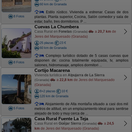
60 km de Granada
Estilo rústico. Vivienda a estrenar. Casas de dos
8 Fotos
plantas. Planta superior, Cocina, Salón comedor y sala de
estar, baño, tres dormitorios. P ...
Cuevas La Chumbera
Casa Rural en
Fonelas
a
20,7 km
de
(Granada)
Jeres del Marquesado (Granada)
25 plazas
23 €
60 km de Granada
Complejo turístico dotado de 5 casas cuevas que
disponen de: cocina totalmente equipada, tv, amplios
8 Fotos
salones, hidromasaje, amplios dormitori ...
Cortijo Macarena
Vivienda turística en
Alpujarra de La Sierra
a
22,8 km
de Jeres del Marquesado
(Granada)
(Granada)
8+2 plazas
10 €
120 km de Granada
Alojamiento de Alta montaña situado a casi dos mil
5 Fotos
metros de altitud, en un emplazamiento ideal para sentirse
alejado de todo y muy cerca de ...
Casa Rural Fuente La Teja
Casa Rural en
Güéjar Sierra
a
24,5
(Granada)
km
de Jeres del Marquesado (Granada)