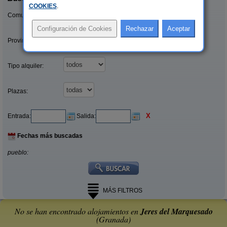
COOKIES
.
Comunidades:
Provincias/Islas:
Tipo alquiler:
Plazas:
X
Entrada:
Salida:
Fechas más buscadas
pueblo:
MÁS FILTROS
No se han encontrado alojamientos en
Jeres del Marquesado
(Granada)