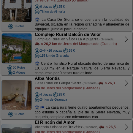
Jeres del Marquesado (Granada)
6 plazas
25 €
76 km de Almería
La Casa De Gloria se encuentra en la localidad de
Bayárcal, situada en la región granadina y almeriense de
8 Fotos
Alpujarra, junto al parque nacion ...
Complejo Rural Balcón de Valor
Complejo Rural en
Válor / La Alpujarra
(Granada)
a
26,2 km
de Jeres del Marquesado (Granada)
2-44+16 plazas
28 €
115 km de Granada
Centro Turístico Rural ubicado dentro de una finca de
50 Fotos
10. 000 m2 en el Parque Natural de Sierra Nevada, y
2 Videos
compuesto por 9 casas rurales inde ...
Alba Montis
Casa Rural en
Güéjar Sierra
a
26,3
(Granada)
km
de Jeres del Marquesado (Granada)
4 plazas
25 €
24 km de Granada
La casa rural tiene cuatro apartamentos pequeños,
tipo estudio o cabaña al pie de la Sierra Nevada, muy
8 Fotos
coqueto, completo con microondas con ...
El Rincón del Amor
Vivienda turística en
Trevélez
a
26,5
(Granada)
km
de Jeres del Marquesado (Granada)