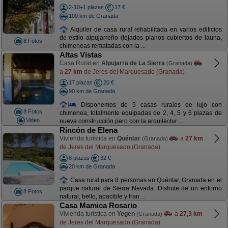
2-10+1 plazas
17 €
100 km de Granada
Alquiler de casa rural rehabilitada en varios edificios
de estilo alpujarreño (tejados planos cubiertos de launa,
8 Fotos
chimeneas rematadas con la ...
Altas Vistas
Casa Rural en
Alpujarra de La Sierra
(Granada)
a
27 km
de Jeres del Marquesado (Granada)
17 plazas
20 €
90 km de Granada
Disponemos de 5 casas rurales de lujo con
8 Fotos
chimenea, totalmente equipadas de 2, 4, 5 y 6 plazas de
Video
nueva construcción pero con la arquitectur ...
Rincón de Elena
Vivienda turística en
Quéntar
a
27 km
(Granada)
de Jeres del Marquesado (Granada)
8 plazas
32 €
20 km de Granada
Casa rural para 8 personas en Quéntar, Granada en el
parque natural de Sierra Nevada. Disfrute de un entorno
8 Fotos
natural, bello, apacible y tran ...
Casa Mamica Rosario
Vivienda turística en
Yegen
a
27,3 km
(Granada)
de Jeres del Marquesado (Granada)