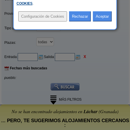
COOKIES
.
Provincias/Islas:
Tipo alquiler:
Plazas:
X
Entrada:
Salida:
Fechas más buscadas
pueblo:
MÁS FILTROS
No se han encontrado alojamientos en
Láchar
(Granada)
... PERO, TE SUGERIMOS ALOJAMIENTOS CERCANOS
: