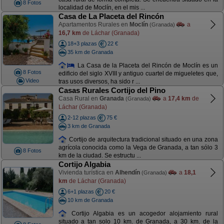
8 Fotos
localidad de Moclín, en el mis ...
Casa de La Placeta del Rincón
Apartamentos Rurales en
Moclín
a
(Granada)
16,7 km
de Láchar (Granada)
18+3 plazas
22 €
35 km de Granada
La Casa de la Placeta del Rincón de Moclín es un
8 Fotos
edificio del siglo XVIII y antiguo cuartel de migueletes que,
Video
tras usos diversos, ha sido r ...
Casas Rurales Cortijo del Pino
Casa Rural en
Granada
a
17,4 km
de
(Granada)
Láchar (Granada)
2-12 plazas
75 €
3 km de Granada
Cortijo de arquitectura tradicional situado en una zona
agrícola conocida como la Vega de Granada, a tan sólo 3
8 Fotos
km de la ciudad. Se estructu ...
Cortijo Algabia
Vivienda turística en
Alhendín
a
18,1
(Granada)
km
de Láchar (Granada)
6+1 plazas
20 €
10 km de Granada
Cortijo Algabia es un acogedor alojamiento rural
situado a tan solo 10 km. de Granada, a 30 km. de la