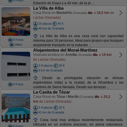
8 Fotos
Estación de Esquí y a 40 min. de la pl ...
La Villa de Alba
Casa Rural en
Montefrío
a
18,5 km
de
(Granada)
Láchar (Granada)
16 plazas
40 €
46 km de Granada
La Villa de Alba es una casa rural con capacidad
8 Fotos
máxima para 16 personas. Ideal para grupos que busquen
Video
alojamiento tranquilo en la naturale ...
Alojamientos del Moral-Martínez
Vivienda turística en
Armilla
a
19 km
(Granada)
de Láchar (Granada)
2-8 plazas
25 €
3 km de Granada
Desde su privilegiada situación se divisan
espléndidas vistas a la ciudad, de la Alhambra y las
8 Fotos
cumbres de Sierra Nevada. Desde sus terrazas ...
La Casita de Tózar
Casa Rural en
Tózar / Moclín
a
20,2
(Granada)
km
de Láchar (Granada)
2-4 plazas
20 €
41 km de Granada
Casa rural muy antigua recientemente restaurada.
Ubicada en un entorno precioso, en plena naturaleza.
8 Fotos