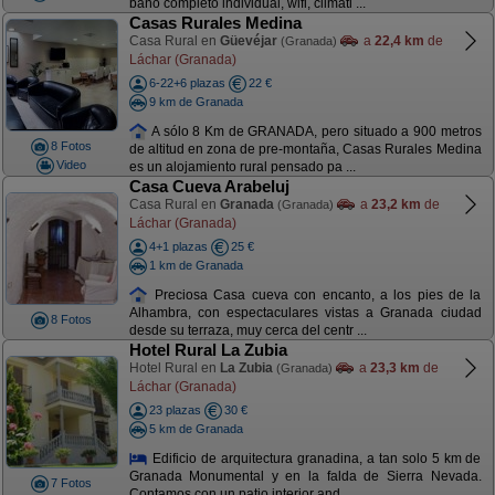
baño completo individual, wifi, climati ...
Casas Rurales Medina
Casa Rural en
Güevéjar
a
22,4 km
de
(Granada)
Láchar (Granada)
6-22+6 plazas
22 €
9 km de Granada
A sólo 8 Km de GRANADA, pero situado a 900 metros
8 Fotos
de altitud en zona de pre-montaña, Casas Rurales Medina
Video
es un alojamiento rural pensado pa ...
Casa Cueva Arabeluj
Casa Rural en
Granada
a
23,2 km
de
(Granada)
Láchar (Granada)
4+1 plazas
25 €
1 km de Granada
Preciosa Casa cueva con encanto, a los pies de la
Alhambra, con espectaculares vistas a Granada ciudad
8 Fotos
desde su terraza, muy cerca del centr ...
Hotel Rural La Zubia
Hotel Rural en
La Zubia
a
23,3 km
de
(Granada)
Láchar (Granada)
23 plazas
30 €
5 km de Granada
Edificio de arquitectura granadina, a tan solo 5 km de
Granada Monumental y en la falda de Sierra Nevada.
7 Fotos
Contamos con un patio interior and ...