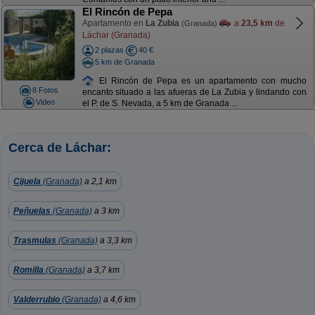
El Rincón de Pepa
Apartamento en
La Zubia
a
23,5 km
de
(Granada)
Láchar (Granada)
2 plazas
40 €
5 km de Granada
El Rincón de Pepa es un apartamento con mucho
8 Fotos
encanto situado a las afueras de La Zubia y lindando con
Video
el P. de S. Nevada, a 5 km de Granada ...
Cerca de Láchar:
Cijuela
(Granada)
a 2,1 km
Peñuelas
(Granada)
a 3 km
Trasmulas
(Granada)
a 3,3 km
Romilla
(Granada)
a 3,7 km
Valderrubio
(Granada)
a 4,6 km