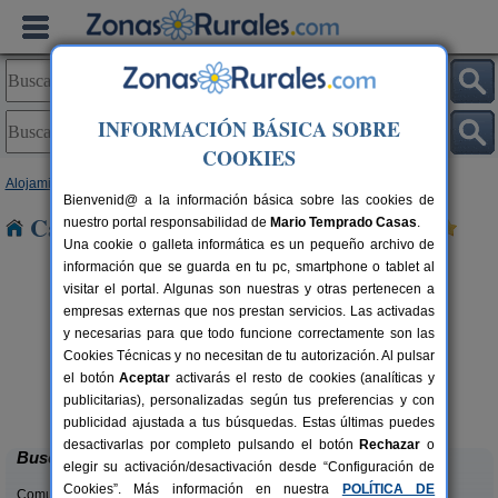
INFORMACIÓN BÁSICA SOBRE
COOKIES
Alojamientos
>
Andalucía
>
Granada
> Láchar
Bienvenid@ a la información básica sobre las cookies de
Casas Rurales cerca de Láchar
nuestro portal responsabilidad de
Mario Temprado Casas
.
Una cookie o galleta informática es un pequeño archivo de
información que se guarda en tu pc, smartphone o tablet al
visitar el portal. Algunas son nuestras y otras pertenecen a
empresas externas que nos prestan servicios. Las activadas
y necesarias para que todo funcione correctamente son las
Cookies Técnicas y no necesitan de tu autorización. Al pulsar
el botón
Aceptar
activarás el resto de cookies (analíticas y
Complejo Rural Balcón de Valor
rs.
2-44+16 pers.
publicitarias), personalizadas según tus preferencias y con
 €
28 €
Válor (Granada)
desde
publicidad ajustada a tus búsquedas. Estas últimas puedes
desactivarlas por completo pulsando el botón
Rechazar
o
Buscar
elegir su activación/desactivación desde “Configuración de
Cookies”. Más información en nuestra
POLÍTICA DE
Comunidades: