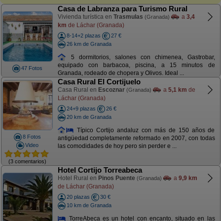
Casa de Labranza para Turismo Rural
Vivienda turística en
Trasmulas
a
3,4
(Granada)
km
de Láchar (Granada)
8-14+2 plazas
27 €
26 km de Granada
5 dormitorios, salones con chimenea, Gastrobar,
equipado con barbacoa, piscina, a 15 minutos de
47 Fotos
Granada, rodeado de chopera y Olivos. Ideal ...
Casa Rural El Cortijuelo
Casa Rural en
Escoznar
a
5,1 km
de
(Granada)
Láchar (Granada)
24+9 plazas
26 €
20 km de Granada
Típico Cortijo andaluz con más de 150 años de
8 Fotos
antigüedad completamente reformado en 2007, con todas
Video
las comodidades de hoy pero sin perder e ...
(3 comentarios)
Hotel Cortijo Torreabeca
Hotel Rural en
Pinos Puente
a
9,9 km
(Granada)
de Láchar (Granada)
20 plazas
30 €
10 km de Granada
TorreAbeca es un hotel con encanto, situado en las