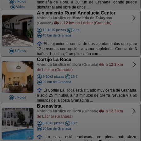
8 Fotos
montaña de Illora, a 30 Km de Granada, donde puede
Video
disfrutar al aire libre de unos ...
Alojamiento Rural Andalucía Center
Vivienda turística en
Moraleda de Zafayona
a
12 km
de Láchar (Granada)
(Granada)
12-16+5 plazas
29 €
43 km de Granada
El alojamiento consta de dos apartamentos uno para
12 personas con opción a cama supletoria. Consta de 3
8 Fotos
baños, 1 cocina, 1 amplio salón con ...
Cortijo La Roca
Vivienda turística en
Illora
a
12,3 km
(Granada)
de Láchar (Granada)
2-10+2 plazas
15 €
29 km de Granada
El Cortijo La Roca está situado muy cerca de Granada,
a solo 25 minutos, a 40 minutos de Sierra Nevada y a 60
8 Fotos
minutos de la costa Granadina ...
Buenavista
Vivienda turística en
Íllora
a
12,3 km
(Granada)
de Láchar (Granada)
6-10+2 plazas
18 €
30 km de Granada
La casa está enclavada en plena naturaleza,