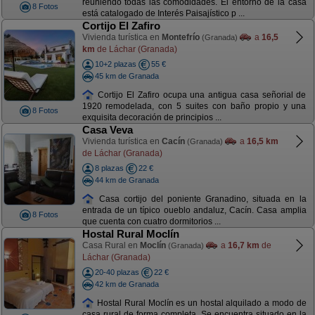
reuniendo todas las comodidades. El entorno de la casa
8 Fotos
está catalogado de Interés Paisajístico p ...
Cortijo El Zafiro
Vivienda turística en
Montefrío
a
16,5
(Granada)
km
de Láchar (Granada)
10+2 plazas
55 €
45 km de Granada
Cortijo El Zafiro ocupa una antigua casa señorial de
1920 remodelada, con 5 suites con baño propio y una
8 Fotos
exquisita decoración de principios ...
Casa Veva
Vivienda turística en
Cacín
a
16,5 km
(Granada)
de Láchar (Granada)
8 plazas
22 €
44 km de Granada
Casa cortijo del poniente Granadino, situada en la
entrada de un típico oueblo andaluz, Cacín. Casa amplia
8 Fotos
que cuenta con cuatro dormitorios ...
Hostal Rural Moclín
Casa Rural en
Moclín
a
16,7 km
de
(Granada)
Láchar (Granada)
20-40 plazas
22 €
42 km de Granada
Hostal Rural Moclín es un hostal alquilado a modo de
casa rural de forma completa. Se encuentra situado en la