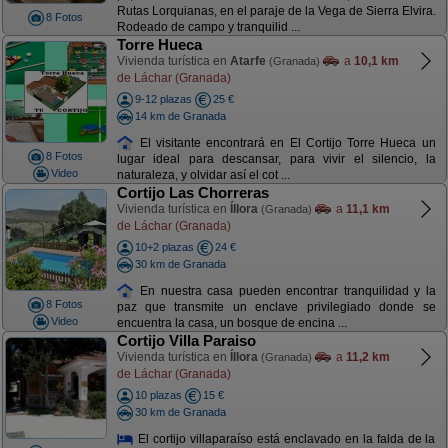
Rutas Lorquianas, en el paraje de la Vega de Sierra Elvira.
8 Fotos
Rodeado de campo y tranquilid ...
Torre Hueca
Vivienda turística en
Atarfe
a
10,1 km
(Granada)
de Láchar (Granada)
9-12 plazas
25 €
14 km de Granada
El visitante encontrará en El Cortijo Torre Hueca un
8 Fotos
lugar ideal para descansar, para vivir el silencio, la
Video
naturaleza, y olvidar así el cot ...
Cortijo Las Chorreras
Vivienda turística en
Íllora
a
11,1 km
(Granada)
de Láchar (Granada)
10+2 plazas
24 €
30 km de Granada
En nuestra casa pueden encontrar tranquilidad y la
8 Fotos
paz que transmite un enclave privilegiado donde se
Video
encuentra la casa, un bosque de encina ...
Cortijo Villa Paraiso
Vivienda turística en
Íllora
a
11,2 km
(Granada)
de Láchar (Granada)
10 plazas
15 €
30 km de Granada
El cortijo villaparaíso está enclavado en la falda de la