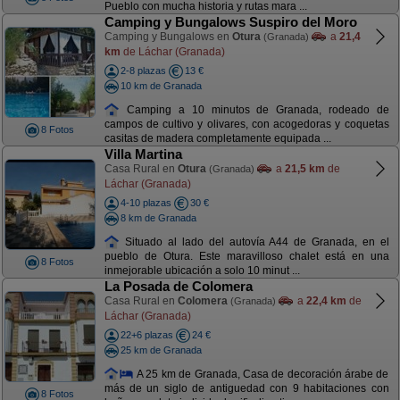
Pueblo con mucha historia y rutas mara ...
Camping y Bungalows Suspiro del Moro
Camping y Bungalows en
Otura
a
21,4
(Granada)
km
de Láchar (Granada)
2-8 plazas
13 €
10 km de Granada
Camping a 10 minutos de Granada, rodeado de
campos de cultivo y olivares, con acogedoras y coquetas
8 Fotos
casitas de madera completamente equipada ...
Villa Martina
Casa Rural en
Otura
a
21,5 km
de
(Granada)
Láchar (Granada)
4-10 plazas
30 €
8 km de Granada
Situado al lado del autovía A44 de Granada, en el
pueblo de Otura. Este maravilloso chalet está en una
8 Fotos
inmejorable ubicación a solo 10 minut ...
La Posada de Colomera
Casa Rural en
Colomera
a
22,4 km
de
(Granada)
Láchar (Granada)
22+6 plazas
24 €
25 km de Granada
A 25 km de Granada, Casa de decoración árabe de
más de un siglo de antiguedad con 9 habitaciones con
8 Fotos