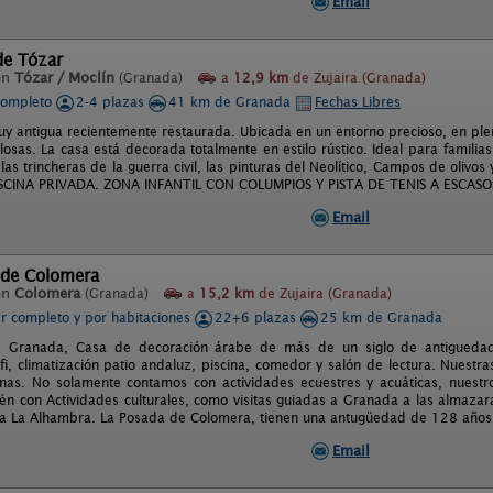
Email
de Tózar
en
Tózar / Moclín
(Granada)
a
12,9 km
de Zujaira (Granada)
completo
2-4 plazas
41 km de Granada
Fechas Libres
uy antigua recientemente restaurada. Ubicada en un entorno precioso, en ple
losas. La casa está decorada totalmente en estilo rústico. Ideal para familias. 
 las trincheras de la guerra civil, las pinturas del Neolítico, Campos de olivo
 PISCINA PRIVADA. ZONA INFANTIL CON COLUMPIOS Y PISTA DE TENIS A ESCASO
Email
 de Colomera
en
Colomera
(Granada)
a
15,2 km
de Zujaira (Granada)
er completo y por habitaciones
22+6 plazas
25 km de Granada
Granada, Casa de decoración árabe de más de un siglo de antiguedad
ifi, climatización patio andaluz, piscina, comedor y salón de lectura. Nuest
as. No solamente contamos con actividades ecuestres y acuáticas, nuestr
én con Actividades culturales, como visitas guiadas a Granada a las almazar
 a La Alhambra. La Posada de Colomera, tienen una antugüedad de 128 años 
Email