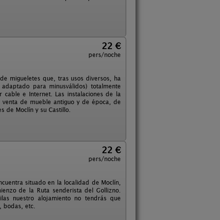
22 €
pers/noche
l de migueletes que, tras usos diversos, ha
s adaptado para minusválidos) totalmente
 cable e Internet. Las instalaciones de la
y venta de mueble antiguo y de época, de
s de Moclín y su Castillo.
22 €
pers/noche
cuentra situado en la localidad de Moclín,
enzo de la Ruta senderista del Gollizno.
ilas nuestro alojamiento no tendrás que
, bodas, etc.