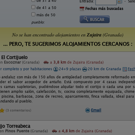
de 31 a 40
Entrada:
-
Sal
de 41 a 50
Fechas más buscadas
más de 50
pueblo:
No se han encontrado alojamientos en
Zujaira
(Granada)
... PERO, TE SUGERIMOS ALOJAMIENTOS CERCANOS :
 El Cortijuelo
en
Escoznar
(Granada)
a
3,8 km
de Zujaira (Granada)
er completo y por habitaciones
24+9 plazas
20 km de Granada
Fech
jo andaluz con más de 150 años de antigüedad completamente reformado en
rder el sabor acogedor de antaño. Está compuesto por 4 casas independ
 camas supletorias, pudiéndose alquilar todo el cortijo o cada una por 
tienen amplio salón, calefacción, tv, cocina completamente equipada, chi
piscina, barbacoa, zona de recreo, aparcamiento, finca vallada, ideal para 
andando al pueblo.
Email
(3 comentarios)
ijo Torreabeca
 en
Pinos Puente
(Granada)
a
4,8 km
de Zujaira (Granada)