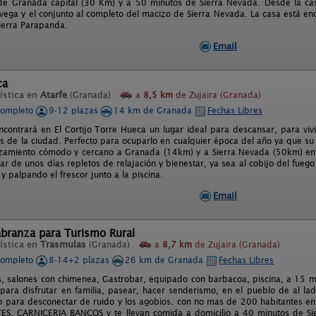
e Granada capital (30 Km) y a 50 minutos de Sierra Nevada. Desde la cas
vega y el conjunto al completo del macizo de Sierra Nevada. La casa está en
ierra Parapanda.
Email
ca
ística en
Atarfe
(Granada)
a
8,5 km
de Zujaira (Granada)
completo
9-12 plazas
14 km de Granada
Fechas Libres
encontrará en El Cortijo Torre Hueca un lugar ideal para descansar, para vivir 
os de la ciudad. Perfecto para ocuparlo en cualquier época del año ya que su
zamiento cómodo y cercano a Granada (14km) y a Sierra Nevada (50km) en 
ar de unos días repletos de relajación y bienestar, ya sea al cobijo del fueg
y palpando el frescor junto a la piscina.
Email
abranza para Turismo Rural
ística en
Trasmulas
(Granada)
a
8,7 km
de Zujaira (Granada)
completo
8-14+2 plazas
26 km de Granada
Fechas Libres
s, salones con chimenea, Gastrobar, equipado con barbacoa, piscina, a 15 
l para disfrutar en familia, pasear, hacer senderismo, en el pueblo de al la
o para desconectar de ruido y los agobios. con no mas de 200 habitantes 
S, CARNICERIA BANCOS y te llevan comida a domicilio a 40 minutos de Sie