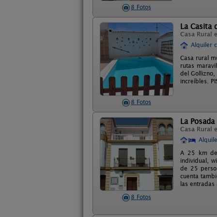
8 Fotos
La Casita 
Casa Rural 
Alquiler 
Casa rural m
rutas maravil
del Gollizno,
increíbles.
8 Fotos
La Posada
Casa Rural 
Alquil
A 25 km de 
individual, w
de 25 person
cuenta tambi
las entradas
8 Fotos