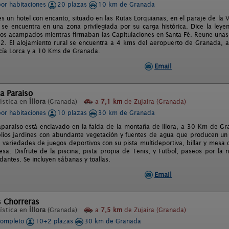
por habitaciones
20 plazas
10 km de Granada
s un hotel con encanto, situado en las Rutas Lorquianas, en el paraje de la
 se encuentra en una zona privilegiada por su carga histórica. Dice la leyen
cos acampados mientras firmaban las Capitulaciones en Santa Fé. Reune una
92. El alojamiento rural se encuentra a 4 kms del aeropuerto de Granada, 
cía Lorca y a 10 Kms de Granada.
Email
la Paraiso
ística en
Íllora
(Granada)
a
7,1 km
de Zujaira (Granada)
por habitaciones
10 plazas
30 km de Granada
illaparaíso está enclavado en la falda de la montaña de Illora, a 30 Km de Gr
ios jardines con abundante vegetación y fuentes de agua que producen un re
 variedades de juegos deportivos con su pista multideportiva, billar y mesa 
sa. Disfrute de la piscina, pista propia de Tenis, y Futbol, paseos por la n
dantes. Se incluyen sábanas y toallas.
Email
s Chorreras
ística en
Íllora
(Granada)
a
7,5 km
de Zujaira (Granada)
completo
10+2 plazas
30 km de Granada