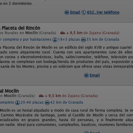
o en 3 dormitorios.
Email
652..Ver teléfono
 Placeta del Rincón
os Rurales en
Moclín
(Granada)
a
9,5 km
de Zujaira (Granada)
er completo y por habitaciones
18+3 plazas
35 km de Granada
 Placeta del Rincón de Moclín es un edificio del siglo XVIII y antiguo cuarte
itado como alojamiento rural. Cuenta con seis apartamentos (uno de ello
n cocina y electrodomésticos, baño, salón/comedor, teléfono, televisión por
laceta se completan con bodega/tienda de productos del país, exposición 
esanía de los Montes, piscina y un solárium que ofrece unas vistas inmejorable
Email
al Moclín
en
Moclín
(Granada)
a
9,5 km
de Zujaira (Granada)
completo
20-40 plazas
42 km de Granada
 Moclín es un hostal alquilado a modo de casa rural de forma completa. Se en
Camino Mozárabe de Santiago, junto al Castillo de Moclín y cerca del comi
ecializados en grupos grandes, hasta 40 personas, y si finalmente alqu
con nadie. Ideal para comuniones, cumpleaños, bautizos, reuniones familiares