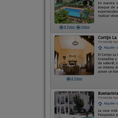
En nuestra c
bosque de en
espectacular
realizar obs
8 Fotos
Video
Cortijo La
Vivienda tur
Alquiler 
El Cortijo L
Granadina y 
de solter@, 
un mínimo d
posee un bon
8 Fotos
Buenavist
Vivienda tur
Alquiler 
La casa está
Paisajístico 