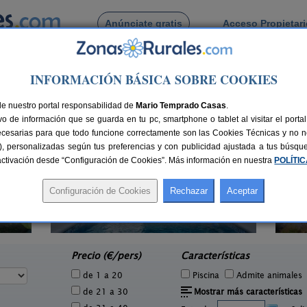
Anúnciate gratis
Acceso Propietar
Busca por pueblo
INFORMACIÓN BÁSICA SOBRE COOKIES
ra
de Zujaira
de nuestro portal responsabilidad de
Mario Temprado Casas
.
o de información que se guarda en tu pc, smartphone o tablet al visitar el port
ecesarias para que todo funcione correctamente son las Cookies Técnicas y no ne
rias), personalizadas según tus preferencias y con publicidad ajustada a tus búsq
sactivación desde “Configuración de Cookies”. Más información en nuestra
POLÍTI
2 pers.
27 €
Complejo Rural Balcón de Valor
2-44+16 pers.
e
28 €
Válor (Granada)
desde
Precio (€/pers)
Características
de 1 a 20
Piscina
Admite animales
de 21 a 30
Mostrar más características