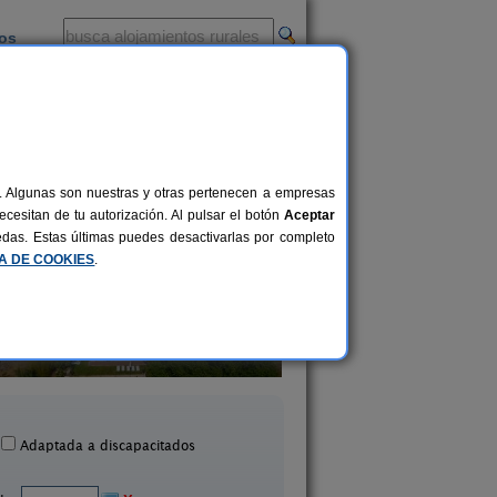
ios
-
al. Algunas son nuestras y otras pertenecen a empresas
cesitan de tu autorización. Al pulsar el botón
Aceptar
uedas. Estas últimas puedes desactivarlas por completo
CA DE COOKIES
.
Rincón de Elena
El Molino de Moril
8 pers.
32 €
Quéntar (Granada)
Galera (Granada)
desde
Adaptada a discapacitados