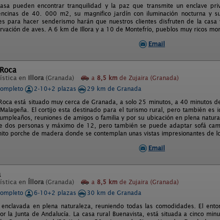
asa pueden encontrar tranquilidad y la paz que transmite un enclave pri
cinas de 40. 000 m2, su magnifico jardín con iluminación nocturna y sus
es para hacer senderismo harán que nuestros clientes disfruten de la cas
ervación de aves. A 6 km de Illora y a 10 de Montefrío, pueblos muy ricos 
Email
 Roca
ística en
Illora
(Granada)
a
8,5 km
de Zujaira (Granada)
completo
2-10+2 plazas
29 km de Granada
a Roca está situado muy cerca de Granada, a solo 25 minutos, a 40 minutos d
Malageña. El cortijo esta destinado para el turismo rural, pero también es
cumpleaños, reuniones de amigos o familia y por su ubicación en plena natural
e dos personas y máximo de 12, pero también se puede adaptar sofá cama 
ito porche de madera donde se contemplan unas vistas impresionantes de l
Email
a
ística en
Íllora
(Granada)
a
8,5 km
de Zujaira (Granada)
completo
6-10+2 plazas
30 km de Granada
 enclavada en plena naturaleza, reuniendo todas las comodidades. El entor
por la Junta de Andalucía. La casa rural Buenavista, está situada a cinco min