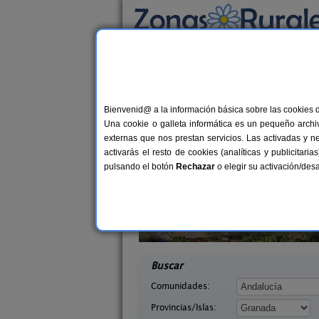
Busca por alojamiento
Alojamientos
>
Andalucía
>
Granada
> Zujai
Casas Rurales cerca 
Bienvenid@ a la información básica sobre las cookies 
Una cookie o galleta informática es un pequeño archiv
externas que nos prestan servicios. Las activadas y n
activarás el resto de cookies (analíticas y publicita
pulsando el botón
Rechazar
o elegir su activación/de
Casa de Labranza para Turismo
8-14+
tarra Andaluza
Rural
14+1 pers.
desd
30 €
ada)
Trasmulas (Granada)
desde
Buscar
Comunidades:
Provincias/Islas: