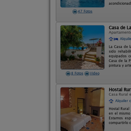
acondicionad
47 Fotos
Casa de La
Apartament
Alquil
La Casa de la
sido rehabil
equipados co
Casa de la P
pintura y art
8 Fotos
Video
Hostal Rur
Casa Rural 
Alquiler 
Hostal Rural
en el mismo 
Estamos esp
compartirlo 