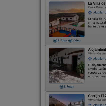
La Villa de
Casa Rural 
Alquiler 
La Villa de 
en la natura
harán de tu 
8 Fotos
Video
Alojamient
Vivienda tur
Alquiler 
El alojamien
amplio saló
consta de do
un sitio mar
8 Fotos
Cortijo El 
Vivienda tur
Alquiler 