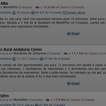
 Alba
en
Montefrío
(Granada)
a
15,9 km
de Zujaira (Granada)
completo
16 plazas
46 km de Granada
Fechas Libres
Alba es una casa rural con capacidad máxima para 16 personas. Ideal para 
leza. Situada a 5 km de la localidad de Montefrío, en Granada, cuenta con
estancia una experiencia formidable.
Email
o Rural Andalucía Center
ística en
Moraleda de Zafayona
(Granada)
a
17,1 km
de Zujaira (Gra
completo
12-16+5 plazas
43 km de Granada
to consta de dos apartamentos uno para 12 personas con opción a cama su
n con chimenea, 3 dormitorios de matrimonio y 3 dormitorios con dos cam
s dormitorios de matrimonio, baño y salón-cocina. Se entregan ya con gel, pap
avilloso cerca de la autovia A-92 y muy bien comunicado.
Email
Zafiro
ística en
Montefrío
(Granada)
a
17,9 km
de Zujaira (Granada)
completo
10+2 plazas
45 km de Granada