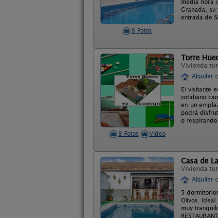
media hora d
Granada, su 
entrada de S
8 Fotos
Torre Hue
Vivienda tur
Alquiler 
El visitante 
cotidiano ca
en un empla
podrá disfrut
o respirando 
8 Fotos
Video
Casa de L
Vivienda tur
Alquiler 
5 dormitorio
Olivos. Idea
muy tranquil
RESTAURANTE