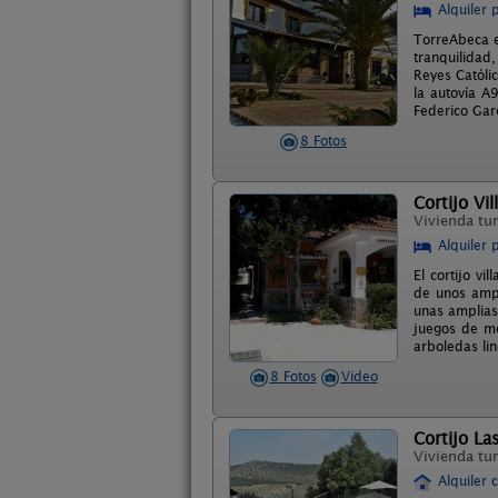
Alquiler 
TorreAbeca e
tranquilidad,
Reyes Católi
la autovía A
Federico Gar
8 Fotos
Cortijo Vil
Vivienda tur
Alquiler 
El cortijo v
de unos ampl
unas amplias
juegos de me
arboledas lin
8 Fotos
Video
Cortijo La
Vivienda tur
Alquiler 