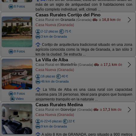
más de un siglo de antiguedad con 9 habitaciones con
8 Fotos
baño completo individual, wifi, climati ...
Casas Rurales Cortijo del Pino
Casa Rural en
Granada
a
16,8 km
de
(Granada)
Casa Nueva (Granada)
2-12 plazas
75 €
3 km de Granada
Cortijo de arquitectura tradicional situado en una zona
agrícola conocida como la Vega de Granada, a tan sólo 3
8 Fotos
km de la ciudad. Se estructu ...
La Villa de Alba
Casa Rural en
Montefrío
a
17,1 km
de
(Granada)
Casa Nueva (Granada)
16 plazas
40 €
46 km de Granada
La Villa de Alba es una casa rural con capacidad
8 Fotos
máxima para 16 personas. Ideal para grupos que busquen
Video
alojamiento tranquilo en la naturale ...
Casas Rurales Medina
Casa Rural en
Güevéjar
a
17,3 km
de
(Granada)
Casa Nueva (Granada)
6-22+6 plazas
22 €
9 km de Granada
A sólo 8 Km de GRANADA, pero situado a 900 metros