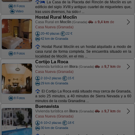
La Casa de la Placeta del Rincón de Moclín es un
8 Fotos
edificio del siglo XVIII y antiguo cuartel de migueletes que,
Video
tras usos diversos, ha sido r ...
Hostal Rural Moclín
Casa Rural en
Moclín
a
9,4 km
de
(Granada)
Casa Nueva (Granada)
20-40 plazas
22 €
42 km de Granada
Hostal Rural Moclín es un hostal alquilado a modo de
casa rural de forma completa. Se encuentra situado en la
8 Fotos
localidad de Moclín, en el mis ...
Cortijo La Roca
Vivienda turística en
Illora
a
9,7 km
de
(Granada)
Casa Nueva (Granada)
2-10+2 plazas
15 €
29 km de Granada
El Cortijo La Roca está situado muy cerca de Granada,
a solo 25 minutos, a 40 minutos de Sierra Nevada y a 60
8 Fotos
minutos de la costa Granadina ...
Buenavista
Vivienda turística en
Íllora
a
9,7 km
de
(Granada)
Casa Nueva (Granada)
6-10+2 plazas
18 €
30 km de Granada