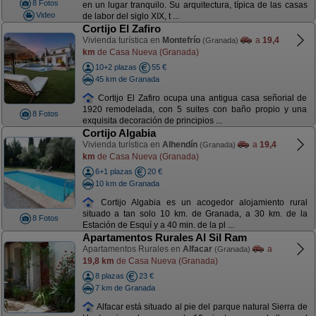
8 Fotos
en un lugar tranquilo. Su arquitectura, típica de las casas
Video
de labor del siglo XIX, t ...
Cortijo El Zafiro
Vivienda turística en
Montefrío
a
19,4
(Granada)
km
de Casa Nueva (Granada)
10+2 plazas
55 €
45 km de Granada
Cortijo El Zafiro ocupa una antigua casa señorial de
1920 remodelada, con 5 suites con baño propio y una
8 Fotos
exquisita decoración de principios ...
Cortijo Algabia
Vivienda turística en
Alhendín
a
19,4
(Granada)
km
de Casa Nueva (Granada)
6+1 plazas
20 €
10 km de Granada
Cortijo Algabia es un acogedor alojamiento rural
situado a tan solo 10 km. de Granada, a 30 km. de la
8 Fotos
Estación de Esquí y a 40 min. de la pl ...
Apartamentos Rurales Al Sil Ram
Apartamentos Rurales en
Alfacar
a
(Granada)
19,8 km
de Casa Nueva (Granada)
8 plazas
23 €
7 km de Granada
Alfacar está situado al pie del parque natural Sierra de