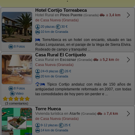
Hotel Cortijo Torreabeca
Hotel Rural en
Pinos Puente
a
3,4 km
(Granada)
de Casa Nueva (Granada)
20 plazas
30 €
10 km de Granada
TorreAbeca es un hotel con encanto, situado en las
Rutas Lorquianas, en el paraje de la Vega de Sierra Elvira.
8 Fotos
Rodeado de campo y tranquilid ...
Casa Rural El Cortijuelo
Casa Rural en
Escoznar
a
5,2 km
de
(Granada)
Casa Nueva (Granada)
24+9 plazas
26 €
20 km de Granada
Típico Cortijo andaluz con más de 150 años de
8 Fotos
antigüedad completamente reformado en 2007, con todas
Video
las comodidades de hoy pero sin perder e ...
(3 comentarios)
Torre Hueca
Vivienda turística en
Atarfe
a
7,4 km
(Granada)
de Casa Nueva (Granada)
9-12 plazas
25 €
14 km de Granada