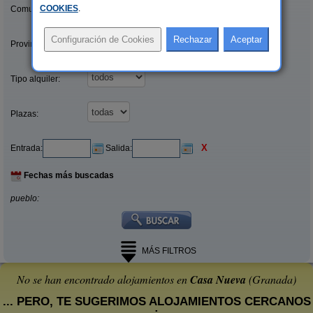
COOKIES
.
Comunidades:
Provincias/Islas:
Tipo alquiler:
Plazas:
X
Entrada:
Salida:
Fechas más buscadas
pueblo:
MÁS FILTROS
No se han encontrado alojamientos en
Casa Nueva
(Granada)
... PERO, TE SUGERIMOS ALOJAMIENTOS CERCANOS
: