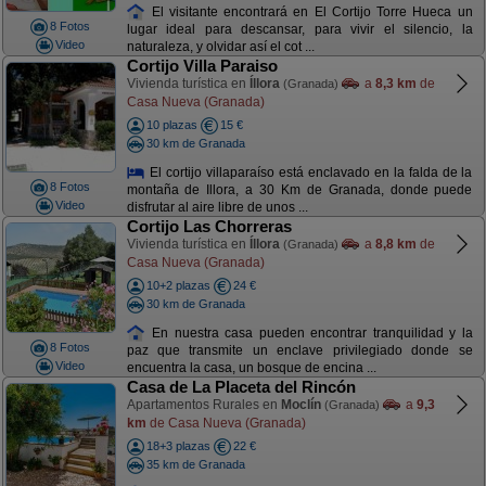
El visitante encontrará en El Cortijo Torre Hueca un
8 Fotos
lugar ideal para descansar, para vivir el silencio, la
Video
naturaleza, y olvidar así el cot ...
Cortijo Villa Paraiso
Vivienda turística en
Íllora
a
8,3 km
de
(Granada)
Casa Nueva (Granada)
10 plazas
15 €
30 km de Granada
El cortijo villaparaíso está enclavado en la falda de la
8 Fotos
montaña de Illora, a 30 Km de Granada, donde puede
Video
disfrutar al aire libre de unos ...
Cortijo Las Chorreras
Vivienda turística en
Íllora
a
8,8 km
de
(Granada)
Casa Nueva (Granada)
10+2 plazas
24 €
30 km de Granada
En nuestra casa pueden encontrar tranquilidad y la
8 Fotos
paz que transmite un enclave privilegiado donde se
Video
encuentra la casa, un bosque de encina ...
Casa de La Placeta del Rincón
Apartamentos Rurales en
Moclín
a
9,3
(Granada)
km
de Casa Nueva (Granada)
18+3 plazas
22 €
35 km de Granada