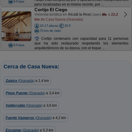
8 Fotos
pero localizadas en el mismo recinto, por ...
Cortijo El Ciego
Vivienda turística en
Alcalá la Real
a
22,2
(Jaén)
km
de Casa Nueva (Granada)
10-17 plazas
20 €
70 km de Jaén
Cortijo centenario con capacidad para 11 personas
que ha sido restaurado respetando los elementos
8 Fotos
arquitectónicos de su época, con el toque ...
Cerca de Casa Nueva:
Zujaira
(Granada)
a 1,4 km
Pinos Puente
(Granada)
a 3,4 km
Valderrubio
(Granada)
a 3,6 km
Fuente Vaqueros
(Granada)
a 4,2 km
Escoznar
(Granada)
a 5,3 km