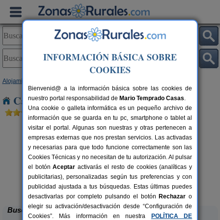
INFORMACIÓN BÁSICA SOBRE
COOKIES
Alojamientos
>
Andalucía
>
Granada
> Casa Nueva
Bienvenid@ a la información básica sobre las cookies de
Casas Rurales cerca de Casa Nueva
nuestro portal responsabilidad de
Mario Temprado Casas
.
Una cookie o galleta informática es un pequeño archivo de
información que se guarda en tu pc, smartphone o tablet al
visitar el portal. Algunas son nuestras y otras pertenecen a
empresas externas que nos prestan servicios. Las activadas
y necesarias para que todo funcione correctamente son las
Cookies Técnicas y no necesitan de tu autorización. Al pulsar
el botón
Aceptar
activarás el resto de cookies (analíticas y
Casa de Labranza para Turismo
8-14+2 pers.
publicitarias), personalizadas según tus preferencias y con
27 €
Rural
C
rs.
desde
 €
publicidad ajustada a tus búsquedas. Estas últimas puedes
Trasmulas (Granada)
desactivarlas por completo pulsando el botón
Rechazar
o
elegir su activación/desactivación desde “Configuración de
Buscar
Cookies”. Más información en nuestra
POLÍTICA DE