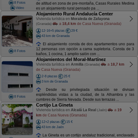
8 Fotos
de altitud en zona de pre-montaña, Casas Rurales Medina
Video
es un alojamiento rural pensado pa ...
Alojamiento Rural Andalucía Center
Vivienda turística en
Moraleda de Zafayona
a
18,4 km
de Casa Nueva (Granada)
(Granada)
12-16+5 plazas
29 €
43 km de Granada
El alojamiento consta de dos apartamentos uno para
12 personas con opción a cama supletoria. Consta de 3
8 Fotos
baños, 1 cocina, 1 amplio salón con ...
Alojamientos del Moral-Martínez
Vivienda turística en
Armilla
a
18,7 km
(Granada)
de Casa Nueva (Granada)
2-8 plazas
25 €
3 km de Granada
Desde su privilegiada situación se divisan
espléndidas vistas a la ciudad, de la Alhambra y las
8 Fotos
cumbres de Sierra Nevada. Desde sus terrazas ...
Cortijo La Gineta
Vivienda turística en
Alcalá La Real
a
19
(Jaén)
km
de Casa Nueva (Granada)
12+2 plazas
15 €
43 km de Jaén
La Gineta es un cortijo andaluz tradicional, enclavado