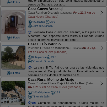
Huetor, sin embargo en solo 10 minutos se puede llegar al
8 Fotos
centro de Granada. Los ap ...
Casa Cueva Arabeluj
Casa Rural en
Granada
a
21,3 km
de
(Granada)
Casa Nueva (Granada)
4+1 plazas
25 €
1 km de Granada
Preciosa Casa cueva con encanto, a los pies de la
Alhambra, con espectaculares vistas a Granada ciudad
8 Fotos
desde su terraza, muy cerca del centr ...
Casa El Tío Patricio
Vivienda turística en
Montillana
a
21,4
(Granada)
km
de Casa Nueva (Granada)
8-14 plazas
19 €
50 km de Granada
La casa El Tío Patricio es una de las viviendas que
componen el Cortijo el Hachazo. Está situada en la
8 Fotos
comarca de los Montes Orientales de G ...
Casa Rural Molino de Abajo
Casa Rural en
Ribera Baja / Alcalá La Real
(Jaén)
a
21,5 km
de Casa Nueva (Granada)
2-41+10 plazas
25 €
71 km de Jaén
Complejo de apartamentos Rurales Molino de
Abajo está compuesta por 6 apartamentos independientes