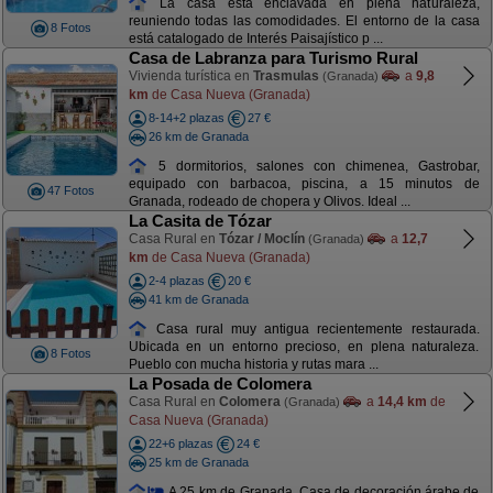
La casa está enclavada en plena naturaleza,
reuniendo todas las comodidades. El entorno de la casa
8 Fotos
está catalogado de Interés Paisajístico p ...
Casa de Labranza para Turismo Rural
Vivienda turística en
Trasmulas
a
9,8
(Granada)
km
de Casa Nueva (Granada)
8-14+2 plazas
27 €
26 km de Granada
5 dormitorios, salones con chimenea, Gastrobar,
equipado con barbacoa, piscina, a 15 minutos de
47 Fotos
Granada, rodeado de chopera y Olivos. Ideal ...
La Casita de Tózar
Casa Rural en
Tózar / Moclín
a
12,7
(Granada)
km
de Casa Nueva (Granada)
2-4 plazas
20 €
41 km de Granada
Casa rural muy antigua recientemente restaurada.
Ubicada en un entorno precioso, en plena naturaleza.
8 Fotos
Pueblo con mucha historia y rutas mara ...
La Posada de Colomera
Casa Rural en
Colomera
a
14,4 km
de
(Granada)
Casa Nueva (Granada)
22+6 plazas
24 €
25 km de Granada
A 25 km de Granada, Casa de decoración árabe de