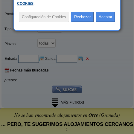
COOKIES
.
Provincias/Islas:
Tipo alquiler:
Plazas:
X
Entrada:
Salida:
Fechas más buscadas
pueblo:
MÁS FILTROS
No se han encontrado alojamientos en
Orce
(Granada)
... PERO, TE SUGERIMOS ALOJAMIENTOS CERCANOS
: