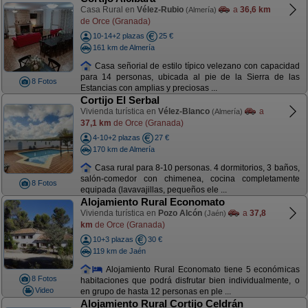
Casa Rural en
Vélez-Rubio
a
36,6 km
(Almería)
de Orce (Granada)
10-14+2 plazas
25 €
161 km de Almería
Casa señorial de estilo típico velezano con capacidad
para 14 personas, ubicada al pie de la Sierra de las
8 Fotos
Estancias con amplias y preciosas ...
Cortijo El Serbal
Vivienda turística en
Vélez-Blanco
a
(Almería)
37,1 km
de Orce (Granada)
4-10+2 plazas
27 €
170 km de Almería
Casa rural para 8-10 personas. 4 dormitorios, 3 baños,
salón-comedor con chimenea, cocina completamente
8 Fotos
equipada (lavavajillas, pequeños ele ...
Alojamiento Rural Economato
Vivienda turística en
Pozo Alcón
a
37,8
(Jaén)
km
de Orce (Granada)
10+3 plazas
30 €
119 km de Jaén
Alojamiento Rural Economato tiene 5 económicas
8 Fotos
habitaciones que podrá disfrutar bien individualmente, o
Video
en grupo de hasta 12 personas en ple ...
Alojamiento Rural Cortijo Celdrán