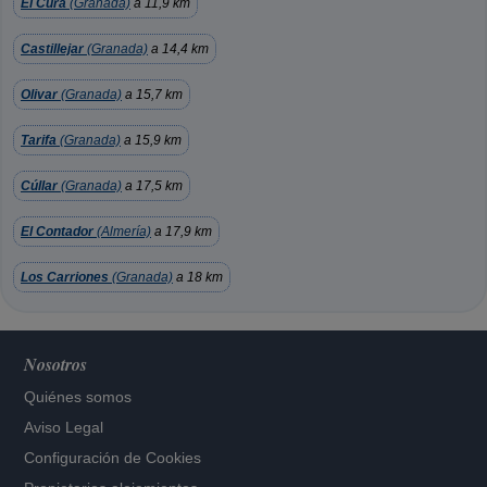
El Cura
(Granada)
a 11,9 km
Castillejar
(Granada)
a 14,4 km
Olivar
(Granada)
a 15,7 km
Tarifa
(Granada)
a 15,9 km
Cúllar
(Granada)
a 17,5 km
El Contador
(Almería)
a 17,9 km
Los Carriones
(Granada)
a 18 km
Nosotros
Quiénes somos
Aviso Legal
Configuración de Cookies