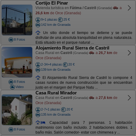
Cortijo El Pinar
Vivienda turística en
Fátima / Castril
a
(Granada)
26,6 km
de Orce (Granada)
9+1 plazas
25 €
142 km de Granada
Un sitio donde el tiempo se detiene y se puede
disfrutar de una absoluta tranquilidad en plena naturaleza.
8 Fotos
Está situado en el parque natural ...
Alojamiento Rural Sierra de Castril
Casa Rural en
Castril
a
26,7 km
de
(Granada)
Orce (Granada)
2-34+4 plazas
20 €
139 km de Granada
El Alojamiento Rural Sierra de Castril lo compone 4
8 Fotos
casas rurales de nueva construcción que se encuentran
Video
justo en el margen del Parque Natu ...
Casa Rural Mirador
Casa Rural en
Castril
a
27,6 km
de
(Granada)
Orce (Granada)
2-7+1 plazas
20 €
135 km de Granada
Capacidad para 7 personas. 1 habitación
matrimonio con baño incluido. 2 habitaciones dobles. 1
8 Fotos
baño más. Salón comedor- estar con chimenea y ...