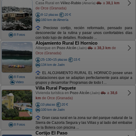
Casa Rural en
Vélez-Rubio
a
38,1 km
(Almería)
de Orce (Granada)
8-12 plazas
20 €
160 km de Almería
Precioso cortijo, recién reformado, pensado para
desconectar de la rutina y pasar unos confortables días
8 Fotos
con todo lujo de detalles. Rodeado ...
Alojamiento Rural El Hornico
Albergue en
Pozo Alcón
a
38,3 km
de
(Jaén)
Orce (Granada)
25-130+15 plazas
15 €
134 km de Jaén
EL ALOJAMIENTO RURAL EL HORNICO posee unas
8 Fotos
instalaciones que se adaptan perfectamente para alojar a
Video
grupos y desarrollar Programas de todo t ...
Villa Rural Paquete
Vivienda turística en
Pozo Alcón
a
38,6
(Jaén)
km
de Orce (Granada)
10 plazas
20 €
100 km de Jaén
Gran casa rural en la zona sur del parque natural de la
Sierra de Cazorla Segura y las Villas y al lado del embalse
8 Fotos
de la Bolera con piscina ...
Cortijo El Paso