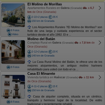
El Molino de Morillas
Apartamentos Rurales en
Galera
a
6,7
(Granada)
km
de Orce (Granada)
2-22+2 plazas
35 €
150 km de Granada
Los Alojamientos Rurales ?El Molino de Morillas? son
8 Fotos
fruto de una larga y cuidada experiencia en el sector
Video
turístico desde el año 1992. El e ...
Molino del Batán
Complejo Rural en
Galera
a
7,8 km
de
(Granada)
Orce (Granada)
2-12+2 plazas
20 €
140 km de Granada
La Casa Rural Molino del Batán, le ofrece uno de los
mejores alojamientos, un antiguo molino harinero
8 Fotos
rehabilitado para usted con todo el ca ...
Casa El Minarete
Vivienda turística en
Huéscar
a
11 km
(Granada)
de Orce (Granada)
4-11+2 plazas
15 €
150 km de Granada
Casa de alquiler completo, situada en un céntrico,
tranquilo y hermoso lugar de la localidad. De estilo
8 Fotos
tradicional y recientemente rehabili ...