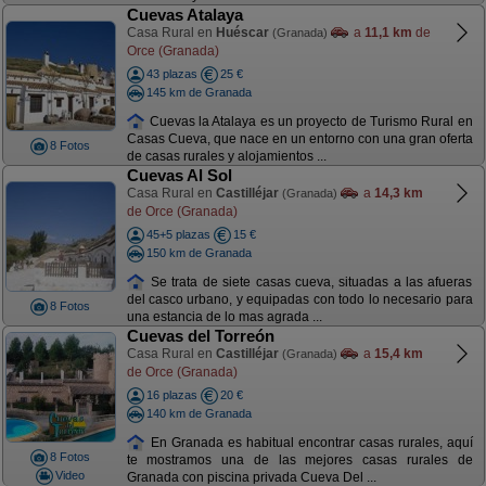
Cuevas Atalaya
Casa Rural en
Huéscar
a
11,1 km
de
(Granada)
Orce (Granada)
43 plazas
25 €
145 km de Granada
Cuevas la Atalaya es un proyecto de Turismo Rural en
Casas Cueva, que nace en un entorno con una gran oferta
8 Fotos
de casas rurales y alojamientos ...
Cuevas Al Sol
Casa Rural en
Castilléjar
a
14,3 km
(Granada)
de Orce (Granada)
45+5 plazas
15 €
150 km de Granada
Se trata de siete casas cueva, situadas a las afueras
del casco urbano, y equipadas con todo lo necesario para
8 Fotos
una estancia de lo mas agrada ...
Cuevas del Torreón
Casa Rural en
Castilléjar
a
15,4 km
(Granada)
de Orce (Granada)
16 plazas
20 €
140 km de Granada
En Granada es habitual encontrar casas rurales, aquí
8 Fotos
te mostramos una de las mejores casas rurales de
Video
Granada con piscina privada Cueva Del ...