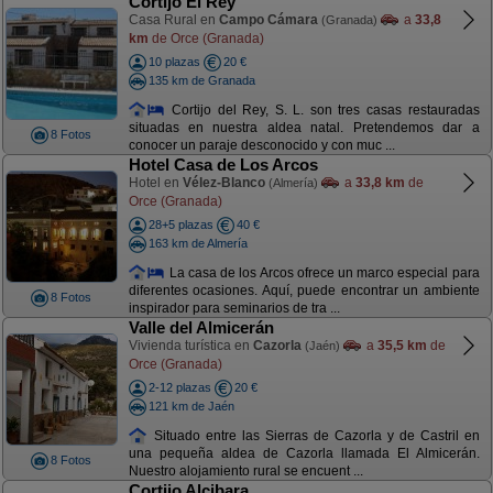
Cortijo El Rey
Casa Rural en
Campo Cámara
a
33,8
(Granada)
km
de Orce (Granada)
10 plazas
20 €
135 km de Granada
Cortijo del Rey, S. L. son tres casas restauradas
situadas en nuestra aldea natal. Pretendemos dar a
8 Fotos
conocer un paraje desconocido y con muc ...
Hotel Casa de Los Arcos
Hotel en
Vélez-Blanco
a
33,8 km
de
(Almería)
Orce (Granada)
28+5 plazas
40 €
163 km de Almería
La casa de los Arcos ofrece un marco especial para
diferentes ocasiones. Aquí, puede encontrar un ambiente
8 Fotos
inspirador para seminarios de tra ...
Valle del Almicerán
Vivienda turística en
Cazorla
a
35,5 km
de
(Jaén)
Orce (Granada)
2-12 plazas
20 €
121 km de Jaén
Situado entre las Sierras de Cazorla y de Castril en
una pequeña aldea de Cazorla llamada El Almicerán.
8 Fotos
Nuestro alojamiento rural se encuent ...
Cortijo Alcibara