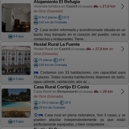
Alojamiento El Refugio
Vivienda turística en
Castril
a
27,8 km
(Granada)
de Orce (Granada)
4-8+2 plazas
20 €
142 km de Granada
Casa recién reformada y acondicionada situada en un
barrio muy tranquilo en el corazon del pueblo, cerca de
8 Fotos
comercios y restaurantes. Tiene ...
Hostal Rural La Fuente
Hostal Rural en
Castril
a
27,8 km
de
(Granada)
Orce (Granada)
75 plazas
23 €
150 km de Granada
Contamos con 33 habitaciones, con capacidad para
75 plazas. Todas nuestra habitaciones disponen de baño,
8 Fotos
agua caliente, calefacción, aire ac ...
Casa Rural Cortijo El Cosio
Casa Rural en
Benamaurel
a
28 km
(Granada)
de Orce (Granada)
2-20+2 plazas
30 €
29 km de Granada
Casa rural en plena naturaleza. Son 3 casas, y se
pueden alquilar independientemente ya que están
8 Fotos
perfectamente equipadas, o bien conjuntame ...