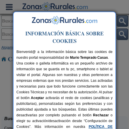
INFORMACIÓN BÁSICA SOBRE
COOKIES
Alojamientos
>
Andalucía
>
Granada
> Orce
Bienvenid@ a la información básica sobre las cookies de
Casas Rurales cerca de Orce
nuestro portal responsabilidad de
Mario Temprado Casas
.
Una cookie o galleta informática es un pequeño archivo de
información que se guarda en tu pc, smartphone o tablet al
visitar el portal. Algunas son nuestras y otras pertenecen a
empresas externas que nos prestan servicios. Las activadas
y necesarias para que todo funcione correctamente son las
Cookies Técnicas y no necesitan de tu autorización. Al pulsar
Casa de Labranza para Turismo
8-14+2 pers.
el botón
Aceptar
activarás el resto de cookies (analíticas y
27 €
Rural
C
rs.
desde
publicitarias), personalizadas según tus preferencias y con
 €
Trasmulas (Granada)
publicidad ajustada a tus búsquedas. Estas últimas puedes
desactivarlas por completo pulsando el botón
Rechazar
o
Buscar
elegir su activación/desactivación desde “Configuración de
Cookies”. Más información en nuestra
POLÍTICA DE
Comunidades: