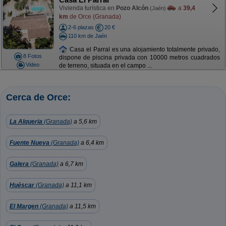
Vivienda turística en
Pozo Alcón
a
39,4
(Jaén)
km
de Orce (Granada)
2-6 plazas
20 €
110 km de Jaén
Casa el Parral es una alojamiento totalmente privado,
8 Fotos
dispone de piscina privada con 10000 metros cuadrados
Video
de terreno, situada en el campo ...
Cerca de Orce:
La Alqueria
(Granada)
a 5,6 km
Fuente Nueva
(Granada)
a 6,4 km
Galera
(Granada)
a 6,7 km
Huéscar
(Granada)
a 11,1 km
El Margen
(Granada)
a 11,5 km