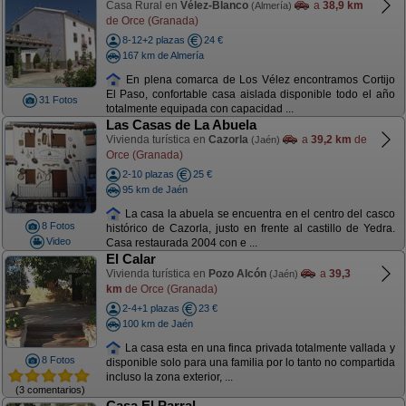
Casa Rural en
Vélez-Blanco
a
38,9 km
(Almería)
de Orce (Granada)
8-12+2 plazas
24 €
167 km de Almería
En plena comarca de Los Vélez encontramos Cortijo
El Paso, confortable casa aislada disponible todo el año
31 Fotos
totalmente equipada con capacidad ...
Las Casas de La Abuela
Vivienda turística en
Cazorla
a
39,2 km
de
(Jaén)
Orce (Granada)
2-10 plazas
25 €
95 km de Jaén
La casa la abuela se encuentra en el centro del casco
8 Fotos
histórico de Cazorla, justo en frente al castillo de Yedra.
Video
Casa restaurada 2004 con e ...
El Calar
Vivienda turística en
Pozo Alcón
a
39,3
(Jaén)
km
de Orce (Granada)
2-4+1 plazas
23 €
100 km de Jaén
La casa esta en una finca privada totalmente vallada y
8 Fotos
disponible solo para una familia por lo tanto no compartida
incluso la zona exterior, ...
(3 comentarios)
Casa El Parral