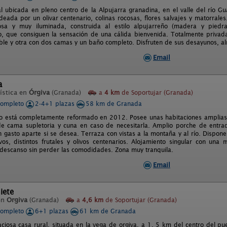
al ubicada en pleno centro de la Alpujarra granadina, en el valle del río G
deada por un olivar centenario, colinas rocosas, flores salvajes y matorrales
osa y muy iluminada, construida al estilo alpujarreño (madera y pie
, que consiguen la sensación de una cálida bienvenida. Totalmente privada
le y otra con dos camas y un baño completo. Disfruten de sus desayunos, al
Email
a
ística en
Órgiva
(Granada)
a
4 km
de Soportujar (Granada)
completo
2-4+1 plazas
58 km de Granada
to está completamente reformado en 2012. Posee unas habitaciones amplias y
de cama supletoria y cuna en caso de necesitarla. Amplio porche de entra
n gasto aparte si se desea. Terraza con vistas a la montaña y al río. Dispon
ivos, distintos frutales y olivos centenarios. Alojamiento singular con un
l descanso sin perder las comodidades. Zona muy tranquila.
Email
iete
en
Orgiva
(Granada)
a
4,6 km
de Soportujar (Granada)
completo
6+1 plazas
61 km de Granada
aciosa casa rural, situada en la vega de orgiva, a 1, 5 km del centro del pue