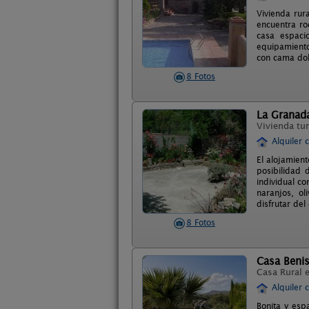
Vivienda rur
encuentra ro
casa espaci
equipamiento
con cama dob
8 Fotos
La Granad
Vivienda tur
Alquiler 
El alojamien
posibilidad 
individual co
naranjos, ol
disfrutar de
8 Fotos
Casa Benis
Casa Rural 
Alquiler 
Bonita y esp