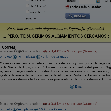
de 31 a 40
Entrada:
-
Sal
de 41 a 50
Fechas más buscadas
más de 50
pueblo:
No se han encontrado alojamientos en
Soportujar
(Granada)
... PERO, TE SUGERIMOS ALOJAMIENTOS CERCANOS :
s Correas
ística en
Órgiva
(Granada)
a
3,4 km
de Soportujar (Granada)
completo
10+1 plazas
45 km de Granada
s Correas se encuentra situado en una finca de olivos y naranjos en la vega de
a la Sierra de Lujar, distan 4 kilómetros desde el centro del pueblo. Org
e, sin embargo cuenta con todos los servicios necesarios: supermercado, c
ográfica favorece las excursiones a la Alpujarra, Valle de Lecrín y visit
son suaves durante todo el año y se puede utilizar la piscina durante Abril 
Email
re
ística en
Órgiva
(Granada)
a
3,8 km
de Soportujar (Granada)
completo
5+1 plazas
50 km de Granada