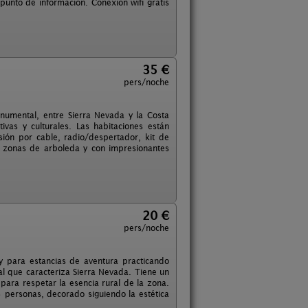
punto de información. Conexión wifi gratis
35 €
pers/noche
numental, entre Sierra Nevada y la Costa
ivas y culturales. Las habitaciones están
sión por cable, radio/despertador, kit de
s zonas de arboleda y con impresionantes
20 €
pers/noche
y para estancias de aventura practicando
l que caracteriza Sierra Nevada. Tiene un
ara respetar la esencia rural de la zona.
 personas, decorado siguiendo la estética