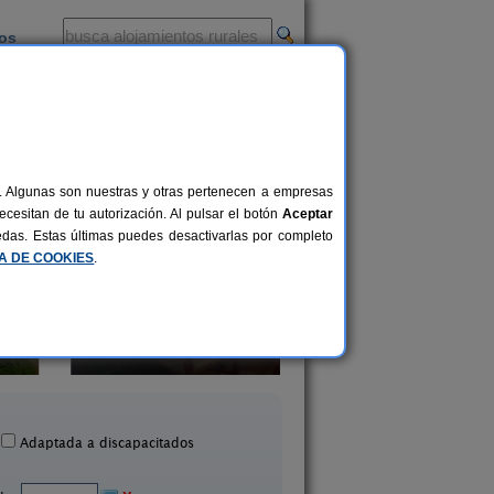
ios
-
al. Algunas son nuestras y otras pertenecen a empresas
cesitan de tu autorización. Al pulsar el botón
Aceptar
uedas. Estas últimas puedes desactivarlas por completo
CA DE COOKIES
.
artamentos Siete Lagunas
Casa Mar
29+10 pers.
20 €
Trevélez (Granada)
Cónchar (Granada
desde
Adaptada a discapacitados