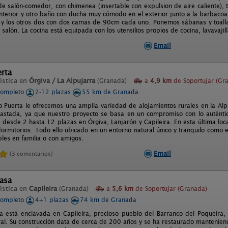
de salón-comedor, con chimenea (insertable con expulsion de aire caliente), t
interior y otro baño con ducha muy cómodo en el exterior junto a la barbacoa
y los otros dos con dos camas de 90cm cada uno. Ponemos sábanas y toalla
 salón. La cocina está equipada con los utensilios propios de cocina, lavavajill
Email
erta
ística en
Órgiva / La Alpujarra
(Granada)
a
4,9 km
de Soportujar (Gr
completo
2-12 plazas
55 km de Granada
o Puerta le ofrecemos una amplia variedad de alojamientos rurales en la Alp
rastada, ya que nuestro proyecto se basa en un compromiso con lo auténtic
s desde 2 hasta 12 plazas en Órgiva, Lanjarón y Capileira. En esta última l
dormitorios. Todo ello ubicado en un entorno natural único y tranquilo como 
bles en familia o con amigos.
Email
(3 comentarios)
lasa
ística en
Capileira
(Granada)
a
5,6 km
de Soportujar (Granada)
completo
4+1 plazas
74 km de Granada
a está enclavada en Capileira, precioso pueblo del Barranco del Poqueira,
al. Su construcción data de cerca de 200 años y se ha restaurado manteniendo