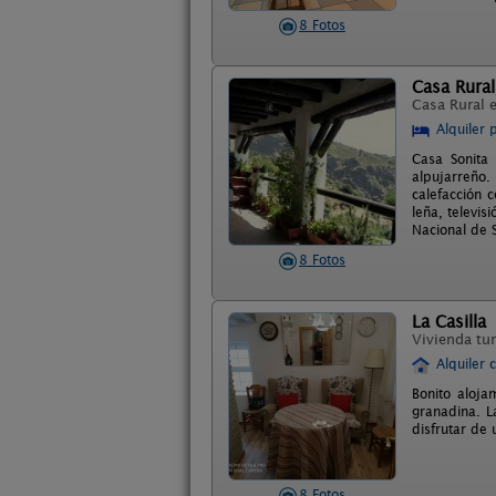
8 Fotos
Casa Rural
Casa Rural 
Alquiler 
Casa Sonita
alpujarreño.
calefacción 
leña, televis
Nacional de 
8 Fotos
La Casilla
Vivienda tur
Alquiler 
Bonito aloja
granadina. L
disfrutar de 
8 Fotos