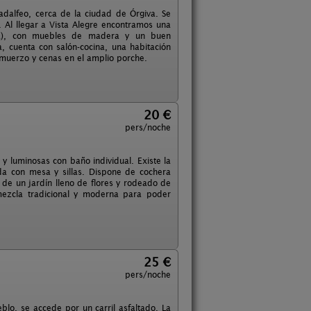
uadalfeo, cerca de la ciudad de Órgiva. Se
. Al llegar a Vista Alegre encontramos una
dra), con muebles de madera y un buen
, cuenta con salón-cocina, una habitación
muerzo y cenas en el amplio porche.
20 €
pers/noche
 luminosas con baño individual. Existe la
da con mesa y sillas. Dispone de cochera
e de un jardín lleno de flores y rodeado de
a mezcla tradicional y moderna para poder
25 €
pers/noche
blo, se accede por un carril asfaltado. La