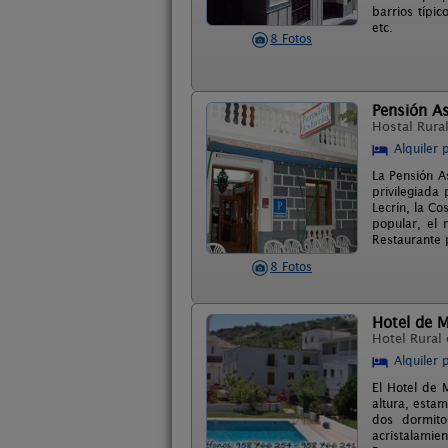
barrios típi
etc.
8 Fotos
Pensión As
Hostal Rura
Alquiler 
La Pensión A
privilegiada 
Lecrín, la Co
popular, el 
Restaurante 
8 Fotos
Hotel de 
Hotel Rural
Alquiler 
El Hotel de 
altura, esta
dos dormito
acristalamie