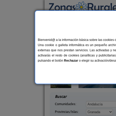
Busca por alojamiento
Alojamientos
>
Andalucía
>
Granada
> Sopor
Casas Rurales cerca 
Bienvenid@ a la información básica sobre las cookies 
Una cookie o galleta informática es un pequeño archiv
externas que nos prestan servicios. Las activadas y n
activarás el resto de cookies (analíticas y publicita
pulsando el botón
Rechazar
o elegir su activación/de
Casa de Labranza para Turismo
8-14+
tarra Andaluza
Rural
14+1 pers.
desd
30 €
ada)
Trasmulas (Granada)
desde
Buscar
Comunidades:
Provincias/Islas: