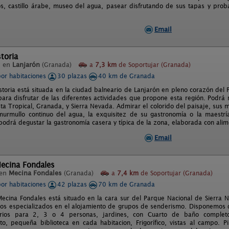
cos, castillo árabe, museo del agua, pasear disfrutando de sus tapas y pro
Email
toria
l en
Lanjarón
(Granada)
a
7,3 km
de Soportujar (Granada)
por habitaciones
30 plazas
40 km de Granada
storia está situada en la ciudad balneario de Lanjarón en pleno corazón del 
para disfrutar de las diferentes actividades que propone esta región. Podrá r
sta Tropical, Granada, y Sierra Nevada. Admirar el colorido del paisaje, sus 
murmullo continuo del agua, la exquisitez de su gastronomía o la maestrí
podrá degustar la gastronomía casera y típica de la zona, elaborada con alime
Email
Mecina Fondales
 en
Mecina Fondales
(Granada)
a
7,4 km
de Soportujar (Granada)
por habitaciones
42 plazas
70 km de Granada
Mecina Fondales está situado en la cara sur del Parque Nacional de Sierra
mos especializados en el alojamiento de grupos de senderismo. Disponemos d
rios para 2, 3 o 4 personas, jardines, con Cuarto de baño completo 
nto, pequeña biblioteca en cada habitacion, Frigorífico, vistas al campo. P