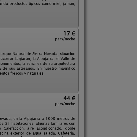
bando productos típicos como miel, jamón,
17 €
pers/noche
Parque Natural de Sierra Nevada, situación
ecorrer Lanjarón, la Alpujarra, el Valle de
monumentos, la sencillez de su arquitectura
a de sus artesanos. En nuestro magnífico
ntos frescos y naturales.
44 €
pers/noche
 Nevada, en la Alpujarra a 1000 metros de
e 21 habitaciones, algunas familiares con
Calefacción, aire acondiconado, doble
iscina exterior de agua salada, Cafetería,