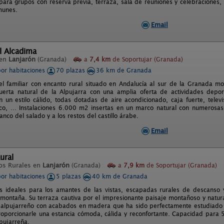
para grupos con reserva previa, terraza, sala de reuniones y celebraciones, 
munes.
Email
l Alcadima
 en
Lanjarón
(Granada)
a
7,4 km
de Soportujar (Granada)
por habitaciones
70 plazas
36 km de Granada
l familiar con encanto rural situado en Andalucía al sur de la Granada mo
uerta natural de la Alpujarra con una amplia oferta de actividades deport
 un estilo cálido, todas dotadas de aire acondicionado, caja fuerte, televi
ífico, … Instalaciones 6.000 m2 insertas en un marco natural con numerosa
ranco del salado y a los restos del castillo árabe.
Email
ural
os Rurales en
Lanjarón
(Granada)
a
7,9 km
de Soportujar (Granada)
por habitaciones
5 plazas
40 km de Granada
 ideales para los amantes de las vistas, escapadas rurales de descanso 
montaña. Su terraza cautiva por el impresionante paisaje montañoso y natura
co alpujarreño con acabados en madera que ha sido perfectamente estudiado p
roporcionarle una estancia cómoda, cálida y reconfortante. Capacidad para 5
lpujarreña.