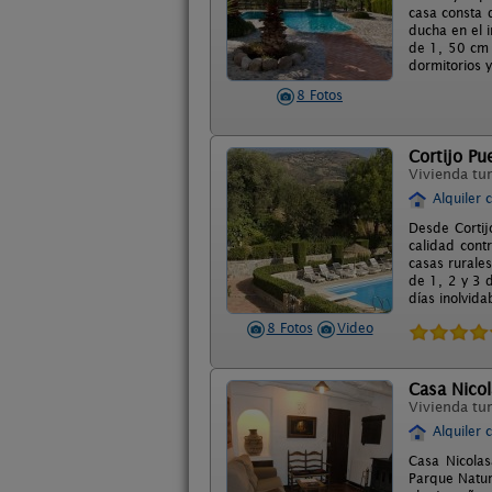
casa consta 
ducha en el 
de 1, 50 cm 
dormitorios y
8 Fotos
Cortijo Pu
Vivienda tur
Alquiler 
Desde Cortij
calidad cont
casas rurale
de 1, 2 y 3 
días inolvida
8 Fotos
Video
Casa Nico
Vivienda tur
Alquiler 
Casa Nicolas
Parque Natur