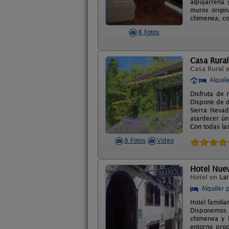
alpujarreña 
muros origin
chimenea, co
8 Fotos
Casa Rural
Casa Rural 
Alquil
Disfruta de 
Dispone de d
Sierra Nevad
atardecer ún
Con todas la
8 Fotos
Video
Hotel Nue
Hotel en
La
Alquiler 
Hotel familia
Disponemos d
chimenea y b
entorno prop