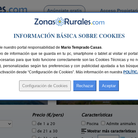
Anúnciate gratis
Acceso Propietar
Busca por pueblo
INFORMACIÓN BÁSICA SOBRE COOKIES
tujar
de Soportujar
de nuestro portal responsabilidad de
Mario Temprado Casas
.
o de información que se guarda en tu pc, smartphone o tablet al visitar el port
ecesarias para que todo funcione correctamente son las Cookies Técnicas y no ne
rias), personalizadas según tus preferencias y con publicidad ajustada a tus búsq
sactivación desde “Configuración de Cookies”. Más información en nuestra
POLÍTI
2 pers.
27 €
Complejo Rural Balcón de Valor
Ap
2-44+16 pers.
e
28 €
Válor (Granada)
desde
Precio (€/pers)
Características
de 1 a 20
Piscina
Admite animales
de 21 a 30
Mostrar más características