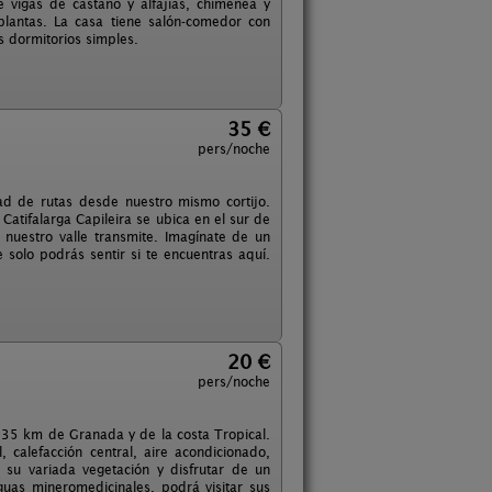
 vigas de castaño y alfajías, chimenea y
plantas. La casa tiene salón-comedor con
 dormitorios simples.
35 €
pers/noche
dad de rutas desde nuestro mismo cortijo.
atifalarga Capileira se ubica en el sur de
nuestro valle transmite. Imagínate de un
 solo podrás sentir si te encuentras aquí.
20 €
pers/noche
 a 35 km de Granada y de la costa Tropical.
 calefacción central, aire acondicionado,
 su variada vegetación y disfrutar de un
uas mineromedicinales, podrá visitar sus