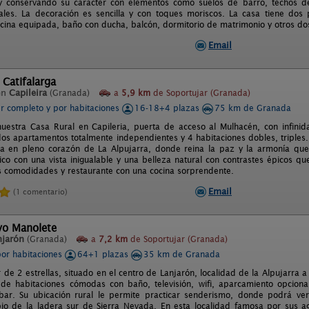
y conservando su carácter con elementos como suelos de barro, techos de
ales. La decoración es sencilla y con toques moriscos. La casa tiene dos 
cina equipada, baño con ducha, balcón, dormitorio de matrimonio y otros dos
Email
 Catifalarga
en
Capileira
(Granada)
a
5,9 km
de Soportujar (Granada)
er completo y por habitaciones
16-18+4 plazas
75 km de Granada
nuestra Casa Rural en Capileria, puerta de acceso al Mulhacén, con infini
os apartamentos totalmente independientes y 4 habitaciones dobles, triples. C
a en pleno corazón de La Alpujarra, donde reina la paz y la armonía que 
ico con una vista inigualable y una belleza natural con contrastes épicos que
s comodidades y restaurante con una cocina sorprendente.
Email
(1 comentario)
vo Manolete
njarón
(Granada)
a
7,2 km
de Soportujar (Granada)
por habitaciones
64+1 plazas
35 km de Granada
r de 2 estrellas, situado en el centro de Lanjarón, localidad de la Alpujarra
e habitaciones cómodas con baño, televisión, wifi, aparcamiento opcional,
ar. Su ubicación rural le permite practicar senderismo, donde podrá ver
io de la ladera sur de Sierra Nevada. En esta localidad famosa por sus ag