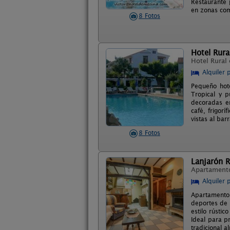
Restaurante 
en zonas co
8 Fotos
Hotel Rura
Hotel Rural
Alquiler 
Pequeño hote
Tropical y p
decoradas en
café, frigor
vistas al bar
8 Fotos
Lanjarón R
Apartament
Alquiler 
Apartamentos
deportes de 
estilo rústi
Ideal para p
tradicional a