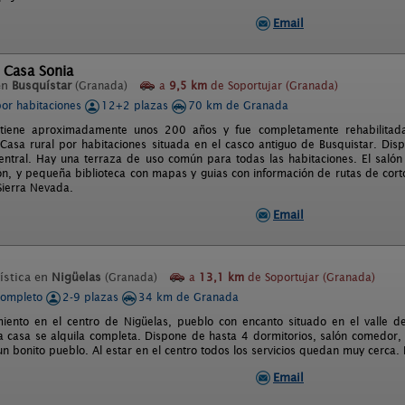
Email
 Casa Sonia
en
Busquístar
(Granada)
a
9,5 km
de Soportujar (Granada)
por habitaciones
12+2 plazas
70 km de Granada
 tiene aproximadamente unos 200 años y fue completamente rehabilitada
 Casa rural por habitaciones situada en el casco antiguo de Busquistar. Di
central. Hay una terraza de uso común para todas las habitaciones. El saló
ión, y pequeña biblioteca con mapas y guias con información de rutas de cort
Sierra Nevada.
Email
ística en
Nigüelas
(Granada)
a
13,1 km
de Soportujar (Granada)
completo
2-9 plazas
34 km de Granada
miento en el centro de Nigüelas, pueblo con encanto situado en el valle de
a casa se alquila completa. Dispone de hasta 4 dormitorios, salón comedor,
un bonito pueblo. Al estar en el centro todos los servicios quedan muy cerca.
Email