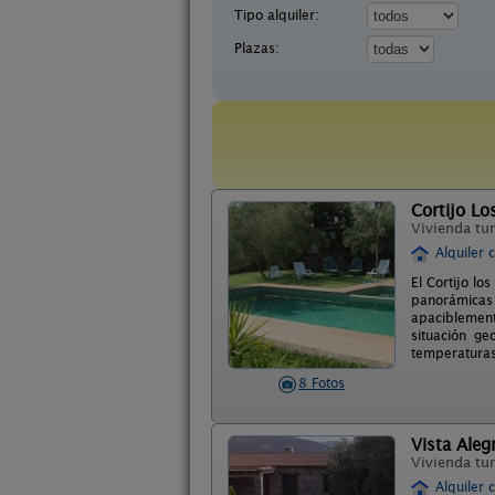
Tipo alquiler:
Plazas:
Cortijo Lo
Vivienda tur
Alquiler 
El Cortijo lo
panorámicas 
apaciblement
situación ge
temperaturas 
8 Fotos
Vista Aleg
Vivienda tur
Alquiler 