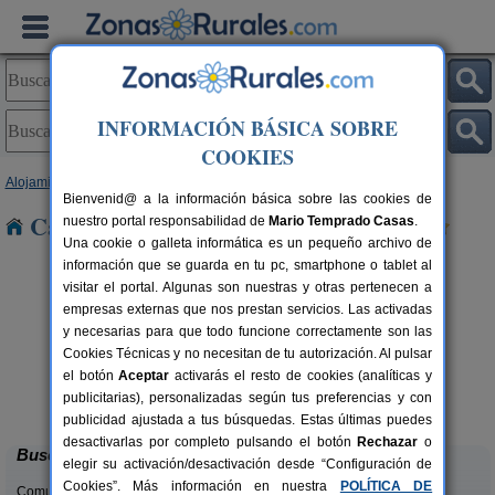
INFORMACIÓN BÁSICA SOBRE
COOKIES
Alojamientos
>
Andalucía
>
Granada
> Viznar
Bienvenid@ a la información básica sobre las cookies de
Casas Rurales cerca de Viznar
nuestro portal responsabilidad de
Mario Temprado Casas
.
Una cookie o galleta informática es un pequeño archivo de
información que se guarda en tu pc, smartphone o tablet al
visitar el portal. Algunas son nuestras y otras pertenecen a
empresas externas que nos prestan servicios. Las activadas
y necesarias para que todo funcione correctamente son las
Cookies Técnicas y no necesitan de tu autorización. Al pulsar
Casa de Labranza para Turismo
8-14+2 pers.
el botón
Aceptar
activarás el resto de cookies (analíticas y
27 €
Rural
C
rs.
desde
publicitarias), personalizadas según tus preferencias y con
 €
Trasmulas (Granada)
publicidad ajustada a tus búsquedas. Estas últimas puedes
desactivarlas por completo pulsando el botón
Rechazar
o
Buscar
elegir su activación/desactivación desde “Configuración de
Cookies”. Más información en nuestra
POLÍTICA DE
Comunidades: