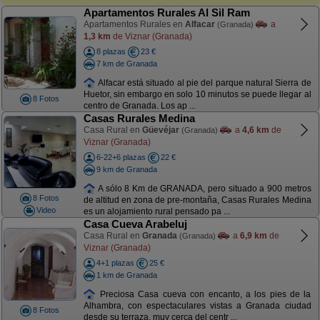
Apartamentos Rurales Al Sil Ram
Apartamentos Rurales en
Alfacar
a
(Granada)
1,3 km
de Viznar (Granada)
8 plazas
23 €
7 km de Granada
Alfacar está situado al pie del parque natural Sierra de
Huetor, sin embargo en solo 10 minutos se puede llegar al
8 Fotos
centro de Granada. Los ap ...
Casas Rurales Medina
Casa Rural en
Güevéjar
a
4,6 km
de
(Granada)
Viznar (Granada)
6-22+6 plazas
22 €
9 km de Granada
A sólo 8 Km de GRANADA, pero situado a 900 metros
8 Fotos
de altitud en zona de pre-montaña, Casas Rurales Medina
Video
es un alojamiento rural pensado pa ...
Casa Cueva Arabeluj
Casa Rural en
Granada
a
6,9 km
de
(Granada)
Viznar (Granada)
4+1 plazas
25 €
1 km de Granada
Preciosa Casa cueva con encanto, a los pies de la
Alhambra, con espectaculares vistas a Granada ciudad
8 Fotos
desde su terraza, muy cerca del centr ...