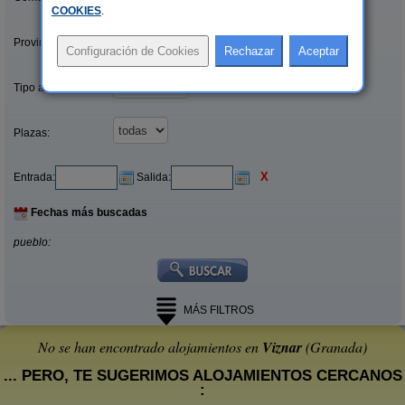
COOKIES
.
Provincias/Islas:
Tipo alquiler:
Plazas:
X
Entrada:
Salida:
Fechas más buscadas
pueblo:
MÁS FILTROS
No se han encontrado alojamientos en
Viznar
(Granada)
... PERO, TE SUGERIMOS ALOJAMIENTOS CERCANOS
: