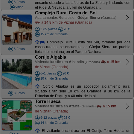
8 Fotos
encanto situado a las afueras de La Zubia y lindando con
Video
el P. de S. Nevada, a 5 km de Granada ...
Complejo Rural Costa del Sol
Apartamentos Rurales en
Güéjar Sierra
(Granada)
a
14,8 km
de Viznar (Granada)
2-85 plazas
28 €
15 km de Granada
Complejo Rural Costa del Sol, formado por dos
casas rurales, se encuentra en Güejar Sierra un pueblo
8 Fotos
típico de montaña, en el Parque Naciona ...
Cortijo Algabia
Vivienda turística en
Alhendín
a
15 km
(Granada)
de Viznar (Granada)
6+1 plazas
20 €
10 km de Granada
Cortijo Algabia es un acogedor alojamiento rural
situado a tan solo 10 km. de Granada, a 30 km. de la
8 Fotos
Estación de Esquí y a 40 min. de la pl ...
Torre Hueca
Vivienda turística en
Atarfe
a
15 km
(Granada)
de Viznar (Granada)
9-12 plazas
25 €
14 km de Granada
El visitante encontrará en El Cortijo Torre Hueca un