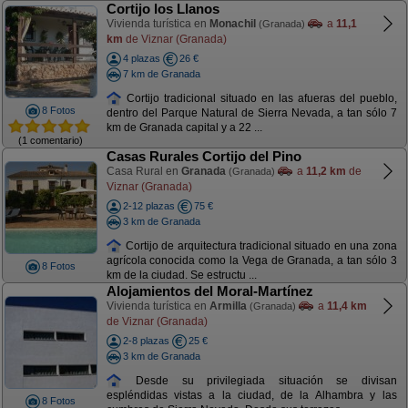
Cortijo los Llanos
Vivienda turística en
Monachil
a
11,1
(Granada)
km
de Viznar (Granada)
4 plazas
26 €
7 km de Granada
Cortijo tradicional situado en las afueras del pueblo,
8 Fotos
dentro del Parque Natural de Sierra Nevada, a tan sólo 7
km de Granada capital y a 22 ...
(1 comentario)
Casas Rurales Cortijo del Pino
Casa Rural en
Granada
a
11,2 km
de
(Granada)
Viznar (Granada)
2-12 plazas
75 €
3 km de Granada
Cortijo de arquitectura tradicional situado en una zona
agrícola conocida como la Vega de Granada, a tan sólo 3
8 Fotos
km de la ciudad. Se estructu ...
Alojamientos del Moral-Martínez
Vivienda turística en
Armilla
a
11,4 km
(Granada)
de Viznar (Granada)
2-8 plazas
25 €
3 km de Granada
Desde su privilegiada situación se divisan
espléndidas vistas a la ciudad, de la Alhambra y las
8 Fotos