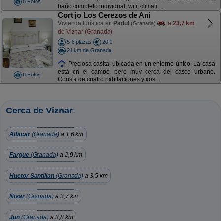
8 Fotos
baño completo individual, wifi, climati ...
Cortijo Los Cerezos de Ani
Vivienda turística en
Padul
a
23,7 km
(Granada)
de Viznar (Granada)
5-8 plazas
20 €
21 km de Granada
Preciosa casita, ubicada en un entorno único. La casa
está en el campo, pero muy cerca del casco urbano.
8 Fotos
Consta de cuatro habitaciones y dos ...
Cerca de Viznar:
Alfacar
(Granada)
a 1,6 km
Fargue
(Granada)
a 2,9 km
Huetor Santillan
(Granada)
a 3,5 km
Nivar
(Granada)
a 3,7 km
Jun
(Granada)
a 3,8 km