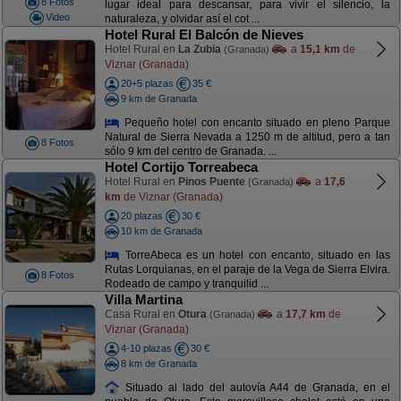
8 Fotos
lugar ideal para descansar, para vivir el silencio, la
Video
naturaleza, y olvidar así el cot ...
Hotel Rural El Balcón de Nieves
Hotel Rural en
La Zubia
a
15,1 km
de
(Granada)
Viznar (Granada)
20+5 plazas
35 €
9 km de Granada
Pequeño hotel con encanto situado en pleno Parque
Natural de Sierra Nevada a 1250 m de altitud, pero a tan
8 Fotos
sólo 9 km del centro de Granada. ...
Hotel Cortijo Torreabeca
Hotel Rural en
Pinos Puente
a
17,6
(Granada)
km
de Viznar (Granada)
20 plazas
30 €
10 km de Granada
TorreAbeca es un hotel con encanto, situado en las
Rutas Lorquianas, en el paraje de la Vega de Sierra Elvira.
8 Fotos
Rodeado de campo y tranquilid ...
Villa Martina
Casa Rural en
Otura
a
17,7 km
de
(Granada)
Viznar (Granada)
4-10 plazas
30 €
8 km de Granada
Situado al lado del autovía A44 de Granada, en el