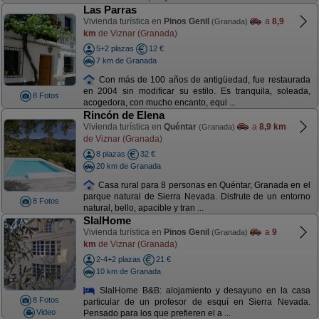
Las Parras
Vivienda turística en
Pinos Genil
a
8,9
(Granada)
km
de Viznar (Granada)
5+2 plazas
12 €
7 km de Granada
Con más de 100 años de antigüedad, fue restaurada
en 2004 sin modificar su estilo. Es tranquila, soleada,
8 Fotos
acogedora, con mucho encanto, equi ...
Rincón de Elena
Vivienda turística en
Quéntar
a
8,9 km
(Granada)
de Viznar (Granada)
8 plazas
32 €
20 km de Granada
Casa rural para 8 personas en Quéntar, Granada en el
parque natural de Sierra Nevada. Disfrute de un entorno
8 Fotos
natural, bello, apacible y tran ...
SlalHome
Vivienda turística en
Pinos Genil
a
9
(Granada)
km
de Viznar (Granada)
2-4+2 plazas
21 €
10 km de Granada
SlalHome B&B: alojamiento y desayuno en la casa
8 Fotos
particular de un profesor de esquí en Sierra Nevada.
Video
Pensado para los que prefieren el a ...