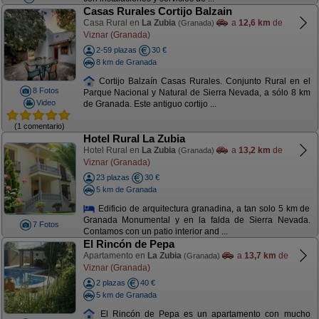
Casas Rurales Cortijo Balzain
Casa Rural en
La Zubia
a
12,6 km
de
(Granada)
Viznar (Granada)
2-59 plazas
30 €
8 km de Granada
Cortijo Balzaín Casas Rurales. Conjunto Rural en el
8 Fotos
Parque Nacional y Natural de Sierra Nevada, a sólo 8 km
Video
de Granada. Este antiguo cortijo ...
(1 comentario)
Hotel Rural La Zubia
Hotel Rural en
La Zubia
a
13,2 km
de
(Granada)
Viznar (Granada)
23 plazas
30 €
5 km de Granada
Edificio de arquitectura granadina, a tan solo 5 km de
Granada Monumental y en la falda de Sierra Nevada.
7 Fotos
Contamos con un patio interior and ...
El Rincón de Pepa
Apartamento en
La Zubia
a
13,7 km
de
(Granada)
Viznar (Granada)
2 plazas
40 €
5 km de Granada
El Rincón de Pepa es un apartamento con mucho