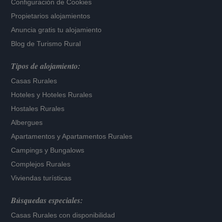
Configuración de Cookies
Propietarios alojamientos
Anuncia gratis tu alojamiento
Blog de Turismo Rural
Tipos de alojamiento:
Casas Rurales
Hoteles
y
Hoteles Rurales
Hostales Rurales
Albergues
Apartamentos
y
Apartamentos Rurales
Campings y Bungalows
Complejos Rurales
Viviendas turísticas
Búsquedas especiales:
Casas Rurales con disponibilidad