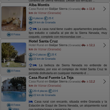
cumbres de Sierra Nevada. Desde sus terrazas ...
Alba Montis
Casa Rural en
Güéjar Sierra
a
11,8
(Granada)
km
de Viznar (Granada)
4 plazas
25 €
24 km de Granada
La casa rural tiene cuatro apartamentos pequeños,
tipo estudio o cabaña al pie de la Sierra Nevada, muy
8 Fotos
coqueto, completo con microondas con ...
Hotel Santa Cruz
Hotel Rural en
Güéjar Sierra
a
12,1
(Granada)
km
de Viznar (Granada)
6+2 plazas
25 €
22 km de Granada
La belleza de Sierra Nevada no entiende de
temporadas, por eso el complejo de Hotel Santa Cruz te
8 Fotos
permite disfrutarla en cualquier momento d ...
Casa Rural Fuente La Teja
Casa Rural en
Güéjar Sierra
a
12,2
(Granada)
km
de Viznar (Granada)
26+4 plazas
23 €
22 km de Granada
Casa rural con encanto, situada entre Granada y la
8 Fotos
Estación de Esquí de Sierra Nevada, un alojamiento rural
Video
con instalaciones y servicios de ...