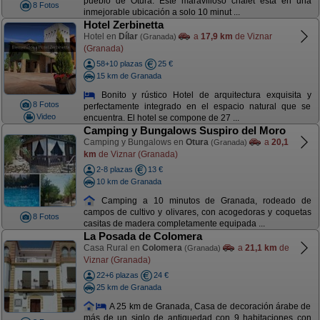
pueblo de Otura. Este maravilloso chalet está en una
8 Fotos
inmejorable ubicación a solo 10 minut ...
Hotel Zerbinetta
Hotel en
Dílar
a
17,9 km
de Viznar
(Granada)
(Granada)
58+10 plazas
25 €
15 km de Granada
Bonito y rústico Hotel de arquitectura exquisita y
8 Fotos
perfectamente integrado en el espacio natural que se
Video
encuentra. El hotel se compone de 27 ...
Camping y Bungalows Suspiro del Moro
Camping y Bungalows en
Otura
a
20,1
(Granada)
km
de Viznar (Granada)
2-8 plazas
13 €
10 km de Granada
Camping a 10 minutos de Granada, rodeado de
campos de cultivo y olivares, con acogedoras y coquetas
8 Fotos
casitas de madera completamente equipada ...
La Posada de Colomera
Casa Rural en
Colomera
a
21,1 km
de
(Granada)
Viznar (Granada)
22+6 plazas
24 €
25 km de Granada
A 25 km de Granada, Casa de decoración árabe de
más de un siglo de antiguedad con 9 habitaciones con