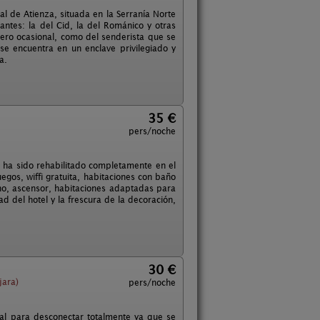
val de Atienza, situada en la Serranía Norte
tes: la del Cid, la del Románico y otras
ajero ocasional, como del senderista que se
se encuentra en un enclave privilegiado y
a.
35 €
pers/noche
I, ha sido rehabilitado completamente en el
uegos, wiffi gratuita, habitaciones con baño
no, ascensor, habitaciones adaptadas para
d del hotel y la frescura de la decoración,
30 €
jara)
pers/noche
deal para desconectar totalmente ya que se