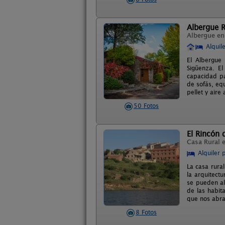
Albergue R
Albergue e
Alquil
El Albergue 
Sigüenza. El
capacidad p
de sofás, eq
pellet y aire
50 Fotos
El Rincón 
Casa Rural 
Alquiler 
La casa rura
la arquitect
se pueden al
de las habit
que nos abraz
8 Fotos