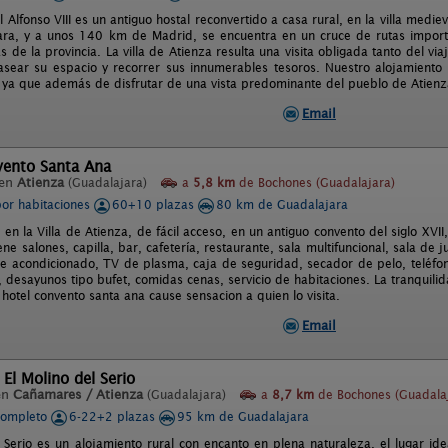
 Alfonso VIII es un antiguo hostal reconvertido a casa rural, en la villa medie
ra, y a unos 140 km de Madrid, se encuentra en un cruce de rutas importan
 de la provincia. La villa de Atienza resulta una visita obligada tanto del vi
sear su espacio y recorrer sus innumerables tesoros. Nuestro alojamiento 
ya que además de disfrutar de una vista predominante del pueblo de Atienz
Email
vento Santa Ana
 en
Atienza
(Guadalajara)
a
5,8 km
de Bochones (Guadalajara)
por habitaciones
60+10 plazas
80 km de Guadalajara
 en la Villa de Atienza, de fácil acceso, en un antiguo convento del siglo XVI
ne salones, capilla, bar, cafetería, restaurante, sala multifuncional, sala de j
re acondicionado, TV de plasma, caja de seguridad, secador de pelo, teléfo
 desayunos tipo bufet, comidas cenas, servicio de habitaciones. La tranquilida
hotel convento santa ana cause sensacion a quien lo visita.
Email
 El Molino del Serio
en
Cañamares / Atienza
(Guadalajara)
a
8,7 km
de Bochones (Guadala
completo
6-22+2 plazas
95 km de Guadalajara
l Serio es un alojamiento rural con encanto en plena naturaleza, el lugar i