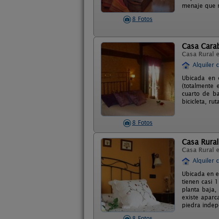
menaje que n
8 Fotos
Casa Cara
Casa Rural 
Alquiler 
Ubicada en 
(totalmente
cuarto de ba
bicicleta, rut
8 Fotos
Casa Rural
Casa Rural 
Alquiler 
Ubicada en e
tienen casi 
planta baja,
existe aparc
piedra indep
8 Fotos