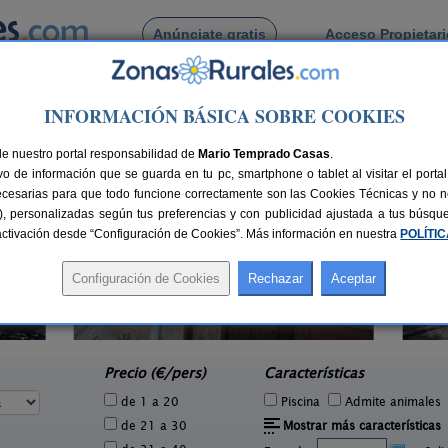
Anúnciate gratis
Acceso Propietar
Busca por pueblo
INFORMACIÓN BÁSICA SOBRE COOKIES
jara
> Bochones
 de Bochones
de nuestro portal responsabilidad de
Mario Temprado Casas
.
o de información que se guarda en tu pc, smartphone o tablet al visitar el port
ecesarias para que todo funcione correctamente son las Cookies Técnicas y no ne
rias), personalizadas según tus preferencias y con publicidad ajustada a tus búsq
sactivación desde “Configuración de Cookies”. Más información en nuestra
POLÍTI
Casa Rural La Corneja
Cas
5 pers.
2-8 pers.
17 €
27 €
Huérmeces Del Cerro (Guadalajara)
e
desde
Precio (€/pers)
Características
de 1 a 20
Piscina
Admite animales
de 21 a 30
Mostrar más características