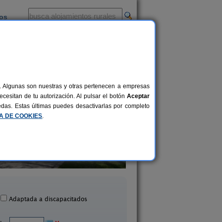
ios
-
al. Algunas son nuestras y otras pertenecen a empresas
cesitan de tu autorización. Al pulsar el botón
Aceptar
uedas. Estas últimas puedes desactivarlas por completo
CA DE COOKIES
.
a Rural El Molino del Serio
Albergue Rural El M
6-22+2 pers.
30 €
Cañamares (Guadalajara)
Huérmeces del Cerro (Gua
desde
Adaptada a discapacitados