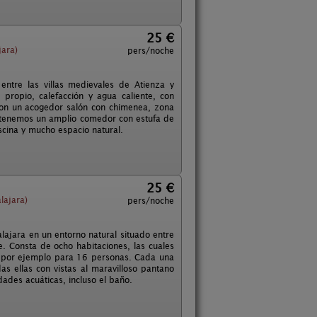
25 €
ara)
pers/noche
entre las villas medievales de Atienza y
 propio, calefacción y agua caliente, con
on un acogedor salón con chimenea, zona
ás tenemos un amplio comedor con estufa de
iscina y mucho espacio natural.
25 €
lajara)
pers/noche
lajara en un entorno natural situado entre
e. Consta de ocho habitaciones, las cuales
s, por ejemplo para 16 personas. Cada una
as ellas con vistas al maravilloso pantano
dades acuáticas, incluso el baño.