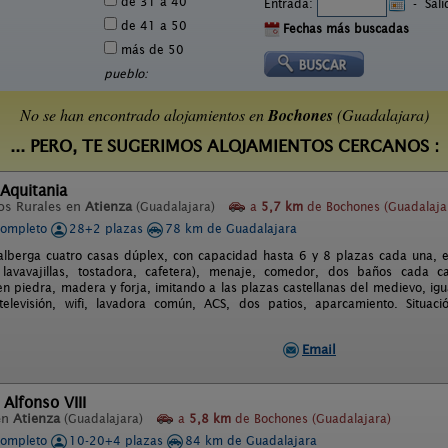
de 31 a 40
Entrada:
-
Sal
de 41 a 50
Fechas más buscadas
más de 50
pueblo:
No se han encontrado alojamientos en
Bochones
(Guadalajara)
... PERO, TE SUGERIMOS ALOJAMIENTOS CERCANOS :
Aquitania
os Rurales en
Atienza
(Guadalajara)
a
5,7 km
de Bochones (Guadalaja
completo
28+2 plazas
78 km de Guadalajara
 alberga cuatro casas dúplex, con capacidad hasta 6 y 8 plazas cada una, eq
 lavavajillas, tostadora, cafetera), menaje, comedor, dos baños cada c
en piedra, madera y forja, imitando a las plazas castellanas del medievo, igu
 televisión, wifi, lavadora común, ACS, dos patios, aparcamiento. Situac
Email
 Alfonso VIII
en
Atienza
(Guadalajara)
a
5,8 km
de Bochones (Guadalajara)
completo
10-20+4 plazas
84 km de Guadalajara