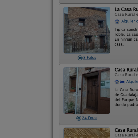
La Casa Ru
Casa Rural 
Alquiler 
Típica const
roble. La ca
En ningún ca
casa.
8 Fotos
Casa Rural
Casa Rural 
Alquil
La Casa Rura
de Guadalajar
del Parque N
donde podrás
24 Fotos
Casa Rural
Casa Rural 