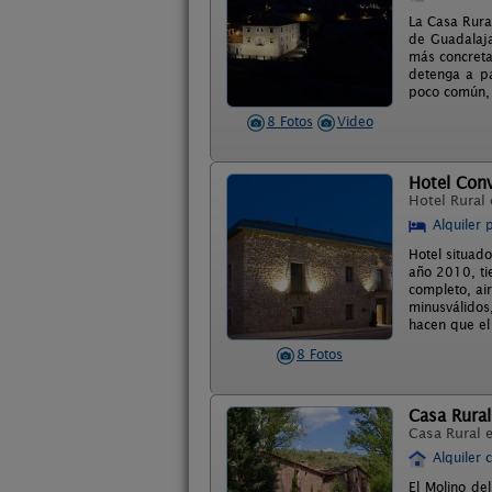
La Casa Rural
de Guadalaja
más concretas
detenga a pa
poco común, 
8 Fotos
Video
Hotel Con
Hotel Rural
Alquiler 
Hotel situado
año 2010, tie
completo, ai
minusválidos,
hacen que el 
8 Fotos
Casa Rural
Casa Rural 
Alquiler 
El Molino de