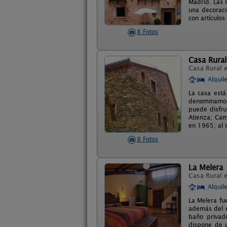
Madrid. Las 
una decoraci
con artículo
8 Fotos
Casa Rural
Casa Rural 
Alquil
La casa está
denominamos 
puede disfru
Atienza; Cam
en 1965; al i
8 Fotos
La Melera
Casa Rural 
Alquil
La Melera fue
además del e
baño privad
dispone de u