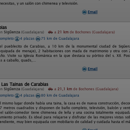
ecesitas, y un salón con chimenea y televisión.
Email
bias
en
Sigüenza
(Guadalajara)
a
21 km
de Bochones (Guadalajara)
completo
4 plazas
75 km de Guadalajara
el pueblecito de Carabias, a 10 km de la monumental ciudad de Sigüen
 equipada de menaje), 2 habitaciones con mada de matrimonio y otra con
ño. Visite su Iglesia Románica en la que destaca su pórtico del s. XII. Po
as a caballo, quads,...
Email
 Las Tainas de Carabias
en
Sigüenza
(Guadalajara)
a
21,1 km
de Bochones (Guadalajara)
completo
4 plazas
80 km de Guadalajara
l mismo lugar donde había una taina, la casa es de nueva construcción, decora
17 metros cuadrados y disponen de baño completo, televisión, balcón y vent
 el salón-comedor tiene chimenea de leña y una cocina totalmente equipada
amiento privado. Es ideal para relajarse y disfrutar de las mejores vistas so
endiente, muy bien equipada con mobiliario de calidad y cuidada hasta el má