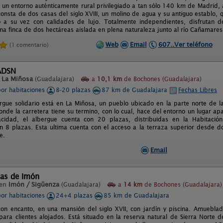
 un entorno auténticamente rural privilegiado a tan sólo 140 km de Madrid, a
consta de dos casas del siglo XVIII, un molino de agua y su antiguo establo,
 a su vez con calidades de lujo. Totalmente independientes, disfrutan d
na finca de dos hectáreas aislada en plena naturaleza junto al río Cañamares
Web
Email
607..Ver teléfono
(1 comentario)
ADSN
n
La Miñosa
(Guadalajara)
a
10,1 km
de Bochones (Guadalajara)
por habitaciones
8-20 plazas
87 km de Guadalajara
Fechas Libres
rgue solidario está en La Miñosa, un pueblo ubicado en la parte norte de l
donde la carretera tiene su termino, con lo cual, hace del entorno un lugar a
pacidad, el albergue cuenta con 20 plazas, distribuidas en la Habitació
on 8 plazas. Esta ultima cuenta con el acceso a la terraza superior desde 
e.
Email
nas de Imón
 en
Imón / Sigüenza
(Guadalajara)
a
14 km
de Bochones (Guadalajara)
por habitaciones
24+4 plazas
85 km de Guadalajara
con encanto, en una mansión del siglo XVII, con jardín y piscina. Amuebla
para clientes alojados. Está situado en la reserva natural de Sierra Norte