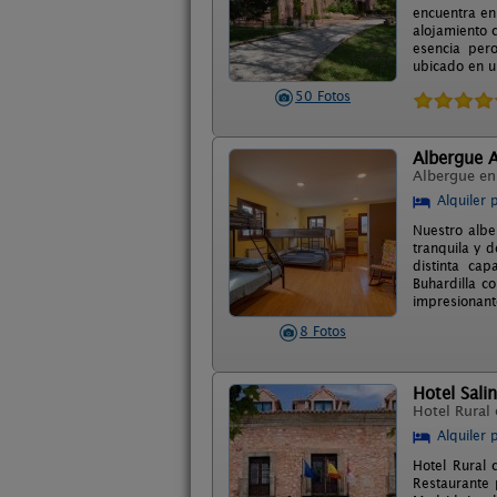
encuentra en
alojamiento 
esencia pero
ubicado en u
50 Fotos
Albergue 
Albergue e
Alquiler 
Nuestro albe
tranquila y 
distinta ca
Buhardilla c
impresionant
8 Fotos
Hotel Sali
Hotel Rural
Alquiler 
Hotel Rural 
Restaurante 