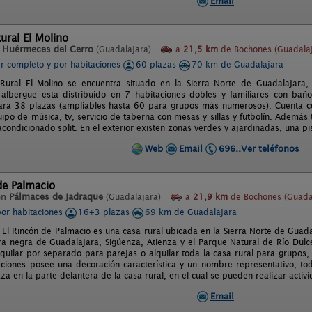
Email
ural El Molino
n
Huérmeces del Cerro
(Guadalajara)
a
21,5 km
de Bochones (Guadalaj
er completo y por habitaciones
60 plazas
70 km de Guadalajara
Rural El Molino se encuentra situado en la Sierra Norte de Guadalajara, 
 albergue esta distribuido en 7 habitaciones dobles y familiares con baño
ara 38 plazas (ampliables hasta 60 para grupos más numerosos). Cuenta c
uipo de música, tv, servicio de taberna con mesas y sillas y futbolín. Adem
 acondicionado split. En el exterior existen zonas verdes y ajardinadas, una p
Web
Email
696..Ver teléfonos
de Palmacio
en
Pálmaces de Jadraque
(Guadalajara)
a
21,9 km
de Bochones (Guada
por habitaciones
16+3 plazas
69 km de Guadalajara
l El Rincón de Palmacio es una casa rural ubicada en la Sierra Norte de Guada
ura negra de Guadalajara, Sigüenza, Atienza y el Parque Natural de Río Dulc
quilar por separado para parejas o alquilar toda la casa rural para grupo
aciones posee una decoración característica y un nombre representativo, tod
a en la parte delantera de la casa rural, en el cual se pueden realizar activi
Email