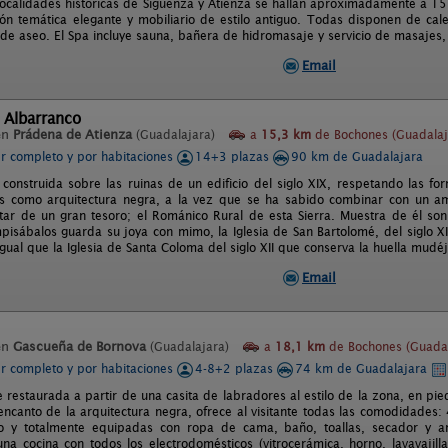
localidades históricas de Sigüenza y Atienza se hallan aproximadamente a 15
ón temática elegante y mobiliario de estilo antiguo. Todas disponen de cale
s de aseo. El Spa incluye sauna, bañera de hidromasaje y servicio de masajes
Email
 Albarranco
en
Prádena de Atienza
(Guadalajara)
a
15,3 km
de Bochones (Guadalaj
er completo y por habitaciones
14+3 plazas
90 km de Guadalajara
 construida sobre las ruinas de un edificio del siglo XIX, respetando las f
como arquitectura negra, a la vez que se ha sabido combinar con un ambi
tar de un gran tesoro; el Románico Rural de esta Sierra. Muestra de él son; l
pisábalos guarda su joya con mimo, la Iglesia de San Bartolomé, del siglo XI
gual que la Iglesia de Santa Coloma del siglo XII que conserva la huella mudéj
Email
en
Gascueña de Bornova
(Guadalajara)
a
18,1 km
de Bochones (Guadal
er completo y por habitaciones
4-8+2 plazas
74 km de Guadalajara
 restaurada a partir de una casita de labradores al estilo de la zona, en pi
ncanto de la arquitectura negra, ofrece al visitante todas las comodidades: 
o y totalmente equipadas con ropa de cama, baño, toallas, secador y ame
na cocina con todos los electrodomésticos (vitrocerámica, horno, lavavajillas