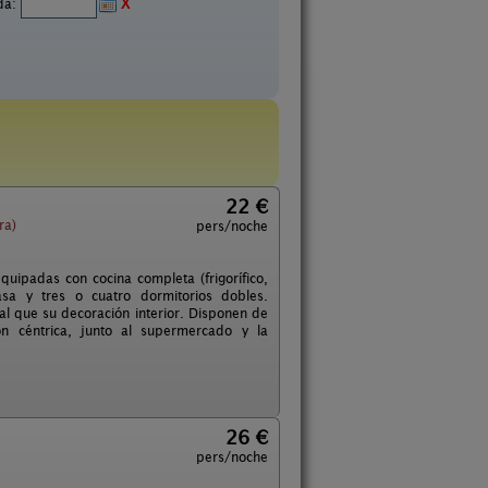
ida:
X
22 €
ra)
pers/noche
uipadas con cocina completa (frigorífico,
asa y tres o cuatro dormitorios dobles.
al que su decoración interior. Disponen de
ión céntrica, junto al supermercado y la
26 €
pers/noche