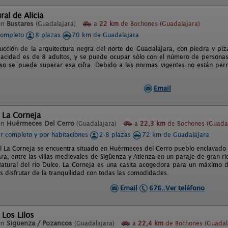
ral de Alicia
en
Bustares
(Guadalajara)
a
22 km
de Bochones (Guadalajara)
completo
8 plazas
70 km de Guadalajara
rucción de la arquitectura negra del norte de Guadalajara, con piedra y pi
pacidad es de 8 adultos, y se puede ocupar sólo con el número de personas i
so se puede superar esa cifra. Debido a las normas vigentes no están permi
Email
 La Corneja
en
Huérmeces Del Cerro
(Guadalajara)
a
22,3 km
de Bochones (Guadal
er completo y por habitaciones
2-8 plazas
72 km de Guadalajara
l La Corneja se encuentra situado en Huérmeces del Cerro pueblo enclavado en 
a, entre las villas medievales de Sigüenza y Atienza en un paraje de gran ri
atural del río Dulce. La Corneja es una casita acogedora para un máximo de
 disfrutar de la tranquilidad con todas las comodidades.
Email
676..Ver teléfono
 Los Lilos
en
Siguenza / Pozancos
(Guadalajara)
a
22,4 km
de Bochones (Guadal