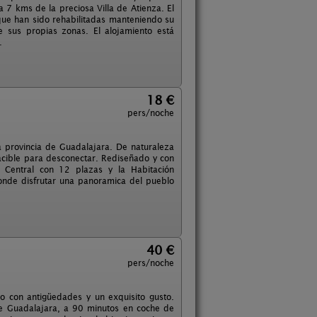
 7 kms de la preciosa Villa de Atienza. El
 que han sido rehabilitadas manteniendo su
e sus propias zonas. El alojamiento está
.
18 €
pers/noche
a provincia de Guadalajara. De naturaleza
pacible para desconectar. Rediseñado y con
n Central con 12 plazas y la Habitación
donde disfrutar una panoramica del pueblo
40 €
pers/noche
do con antigüedades y un exquisito gusto.
 de Guadalajara, a 90 minutos en coche de