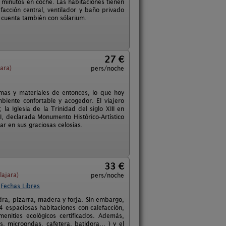
 minutos en coche. Las habitaciones tienen
facción central, ventilador y baño privado
, cuenta también con sólarium.
27 €
ara)
pers/noche
ormas y materiales de entonces, lo que hoy
ente confortable y acogedor. El viajero
a Iglesia de la Trinidad del siglo XIII en
I, declarada Monumento Histórico-Artístico
ar en sus graciosas celosías.
33 €
ajara)
pers/noche
Fechas Libres
edra, pizarra, madera y forja. Sin embargo,
4 espaciosas habitaciones con calefacción,
nities ecológicos certificados. Además,
, microondas, cafetera, batidora... ) y el