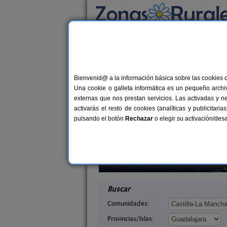
Busca por alojamiento
Alojamientos
>
Castilla-La Mancha
>
Guadala
Casas Rurales cerca
Bienvenid@ a la información básica sobre las cookies 
Una cookie o galleta informática es un pequeño archiv
externas que nos prestan servicios. Las activadas y n
activarás el resto de cookies (analíticas y publicita
pulsando el botón
Rechazar
o elegir su activación/de
livo
Albergue Rural El Autillo
6-8+2 pers.
6-160+
22 €
dalajara)
Orea (Guadalajara)
desde
desd
Buscar
Comunidades:
Provincias/Islas: