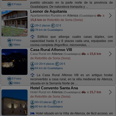
pueblo ubicado en la parte norte de la provincia de
8 Fotos
Guadalajara. De naturaleza tranquila y ...
Leonor de Aquitania
Apartamentos Rurales en
Atienza
a
(Guadalajara)
15,6 km
de Retortillo de Soria (Soria)
28+2 plazas
22 €
78 km de Guadalajara
Edificio que alberga cuatro casas dúplex, con
8 Fotos
capacidad hasta 6 y 8 plazas cada una, equipadas con
Video
cocina completa (frigorífico, microondas, ...
Casa Rural Alfonso VIII
Casa Rural en
Atienza
a
15,6 km
(Guadalajara)
de Retortillo de Soria (Soria)
10-20+4 plazas
26 €
84 km de Guadalajara
La Casa Rural Alfonso VIII es un antiguo hostal
8 Fotos
reconvertido a casa rural, en la villa medieval de Atienza,
Video
situada en la Serranía Norte de ...
Hotel Convento Santa Ana
Hotel Rural en
Atienza
a
15,7 km
(Guadalajara)
de Retortillo de Soria (Soria)
60+10 plazas
35 €
80 km de Guadalajara
Hotel situado en la Villa de Atienza, de fácil acceso, en