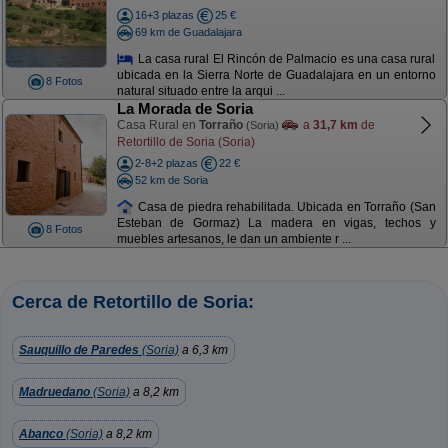
16+3 plazas
25 €
69 km de Guadalajara
La casa rural El Rincón de Palmacio es una casa rural
ubicada en la Sierra Norte de Guadalajara en un entorno
8 Fotos
natural situado entre la arqui ...
La Morada de Soria
Casa Rural en
Torraño
a
31,7 km
de
(Soria)
Retortillo de Soria (Soria)
2-8+2 plazas
22 €
52 km de Soria
Casa de piedra rehabilitada. Ubicada en Torraño (San
Esteban de Gormaz) La madera en vigas, techos y
8 Fotos
muebles artesanos, le dan un ambiente r ...
Cerca de Retortillo de Soria:
Sauquillo de Paredes
(Soria)
a 6,3 km
Madruedano
(Soria)
a 8,2 km
Abanco
(Soria)
a 8,2 km