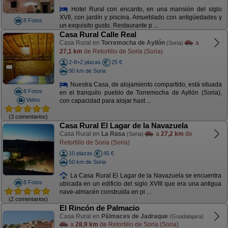
Hotel Rural con encanto, en una mansión del siglo
XVII, con jardín y piscina. Amueblado con antigüedades y
8 Fotos
un exquisito gusto. Restaurante p ...
Casa Rural Calle Real
Casa Rural en
Torremocha de Ayllón
a
(Soria)
27,1 km
de Retortillo de Soria (Soria)
2-8+2 plazas
25 €
90 km de Soria
Nuestra Casa, de alojamiento compartido, está situada
8 Fotos
en el tranquilo pueblo de Torremocha de Ayllón (Soria),
Video
con capacidad para alojar hast ...
(3 comentarios)
Casa Rural El Lagar de la Navazuela
Casa Rural en
La Rasa
a
27,2 km
de
(Soria)
Retortillo de Soria (Soria)
10 plazas
45 €
50 km de Soria
La Casa Rural El Lagar de la Navazuela se encuentra
8 Fotos
ubicada en un edificio del siglo XVIII que era una antigua
nave-almacén construida en pi ...
(2 comentarios)
El Rincón de Palmacio
Casa Rural en
Pálmaces de Jadraque
(Guadalajara)
a
28,9 km
de Retortillo de Soria (Soria)