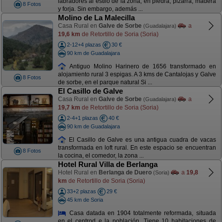
labradores al estilo de la zona, en piedra, pizarra, madera
8 Fotos
y forja. Sin embargo, además ...
Molino de La Malecilla
Casa Rural en
Galve de Sorbe
a
(Guadalajara)
19,6 km
de Retortillo de Soria (Soria)
2-12+4 plazas
30 €
90 km de Guadalajara
Antiguo Molino Harinero de 1656 transformado en
alojamiento rural 3 espigas. A 3 kms de Cantalojas y Galve
8 Fotos
de sorbe, en el parque natural Si ...
El Casillo de Galve
Casa Rural en
Galve de Sorbe
a
(Guadalajara)
19,7 km
de Retortillo de Soria (Soria)
2-4+1 plazas
40 €
90 km de Guadalajara
El Casillo de Galve es una antigua cuadra de vacas
transformada en loft rural. En este espacio se encuentran
8 Fotos
la cocina, el comedor, la zona ...
Hotel Rural Villa de Berlanga
Hotel Rural en
Berlanga de Duero
a
19,8
(Soria)
km
de Retortillo de Soria (Soria)
33+2 plazas
29 €
45 km de Soria
Casa datada en 1904 totalmente reformada, situada
en el centrod e la población. Tiene 10 habitaciones de