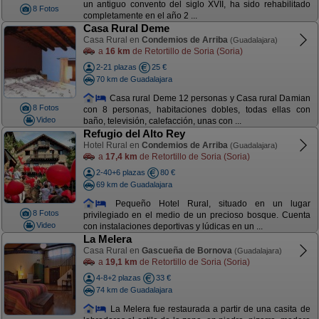
un antiguo convento del siglo XVII, ha sido rehabilitado
8 Fotos
completamente en el año 2 ...
Casa Rural Deme
Casa Rural en
Condemios de Arriba
(Guadalajara)
a
16 km
de Retortillo de Soria (Soria)
2-21 plazas
25 €
70 km de Guadalajara
Casa rural Deme 12 personas y Casa rural Damian
8 Fotos
con 8 personas, habitaciones dobles, todas ellas con
Video
baño, televisión, calefacción, unas con ...
Refugio del Alto Rey
Hotel Rural en
Condemios de Arriba
(Guadalajara)
a
17,4 km
de Retortillo de Soria (Soria)
2-40+6 plazas
80 €
69 km de Guadalajara
Pequeño Hotel Rural, situado en un lugar
8 Fotos
privilegiado en el medio de un precioso bosque. Cuenta
Video
con instalaciones deportivas y lúdicas en un ...
La Melera
Casa Rural en
Gascueña de Bornova
(Guadalajara)
a
19,1 km
de Retortillo de Soria (Soria)
4-8+2 plazas
33 €
74 km de Guadalajara
La Melera fue restaurada a partir de una casita de