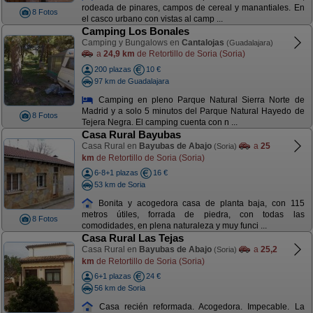
rodeada de pinares, campos de cereal y manantiales. En
8 Fotos
el casco urbano con vistas al camp ...
Camping Los Bonales
Camping y Bungalows en
Cantalojas
(Guadalajara)
a
24,9 km
de Retortillo de Soria (Soria)
200 plazas
10 €
97 km de Guadalajara
Camping en pleno Parque Natural Sierra Norte de
Madrid y a solo 5 minutos del Parque Natural Hayedo de
8 Fotos
Tejera Negra. El camping cuenta con n ...
Casa Rural Bayubas
Casa Rural en
Bayubas de Abajo
a
25
(Soria)
km
de Retortillo de Soria (Soria)
6-8+1 plazas
16 €
53 km de Soria
Bonita y acogedora casa de planta baja, con 115
metros útiles, forrada de piedra, con todas las
8 Fotos
comodidades, en plena naturaleza y muy funci ...
Casa Rural Las Tejas
Casa Rural en
Bayubas de Abajo
a
25,2
(Soria)
km
de Retortillo de Soria (Soria)
6+1 plazas
24 €
56 km de Soria
Casa recién reformada. Acogedora. Impecable. La