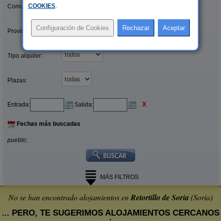
COOKIES
.
Comunidades:
Provincias/Islas:
Tipo alquiler:
Plazas:
X
Entrada:
Salida:
Fechas más buscadas
pueblo:
MÁS FILTROS
No se han encontrado alojamientos en
Retortillo de Soria
(Soria)
... PERO, TE SUGERIMOS ALOJAMIENTOS CERCANOS
: