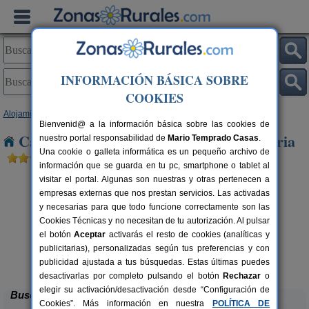
INFORMACIÓN BÁSICA SOBRE
COOKIES
Alojamientos
>
Castilla y León
>
Soria
> Retortillo de Soria
Bienvenid@ a la información básica sobre las cookies de
Casas Rurales cerca de Retortillo de Soria
nuestro portal responsabilidad de
Mario Temprado Casas
.
Una cookie o galleta informática es un pequeño archivo de
información que se guarda en tu pc, smartphone o tablet al
visitar el portal. Algunas son nuestras y otras pertenecen a
empresas externas que nos prestan servicios. Las activadas
y necesarias para que todo funcione correctamente son las
Cookies Técnicas y no necesitan de tu autorización. Al pulsar
el botón
Aceptar
activarás el resto de cookies (analíticas y
publicitarias), personalizadas según tus preferencias y con
La Galiana Loft Nature
rs.
2+1 pers.
 €
75 €
publicidad ajustada a tus búsquedas. Estas últimas puedes
Casarejos (Soria)
desde
desactivarlas por completo pulsando el botón
Rechazar
o
elegir su activación/desactivación desde “Configuración de
Buscar
Cookies”. Más información en nuestra
POLÍTICA DE