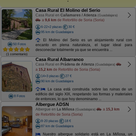
Casa Rural El Molino del Serio
Casa Rural en
Cañamares / Atienza
(Guadalajara)
a
9,6 km
de Retortillo de Soria (Soria)
6-22+2 plazas
30 €
95 km de Guadalajara
El Molino del Serio es un alojamiento rural con
50 Fotos
encanto en plena naturaleza, el lugar ideal para
desconectar totalmente ya que se encuentra ...
(1 comentario)
Casa Rural Albarranco
Casa Rural en
Prádena de Atienza
(Guadalajara)
a
15,2 km
de Retortillo de Soria (Soria)
14+3 plazas
27 €
90 km de Guadalajara
La casa está construida sobre las ruinas de un
edificio del siglo XIX, respetando las formas y materiales
8 Fotos
de entonces, lo que hoy denominamo ...
Albergue ADSN
Albergue en
La Miñosa
a
15,3 km
(Guadalajara)
de Retortillo de Soria (Soria)
8-20 plazas
18 €
87 km de Guadalajara
Nuestro albergue solidario está en La Miñosa, un