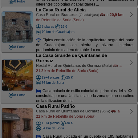
8 Fotos
diferentes tipologías y capacidades ...
La Casa Rural de Alicia
Casa Rural en
Bustares
a
20,9 km
(Guadalajara)
de Retortillo de Soria (Soria)
8 plazas
16 €
70 km de Guadalajara
Típica construcción de la arquitectura negra del norte
de Guadalajara, con piedra y pizarra, interiores
8 Fotos
predominio de madera de roble. La ca ...
La Casa Grande de Quintanas de
Gormaz
Hostal Rural en
Quintanas de Gormaz
a
(Soria)
21,2 km
de Retortillo de Soria (Soria)
19+4 plazas
25 €
56 km de Soria
Casa-palacio de estilo colonial de principios del s. XX.,
8 Fotos
construida por una familia rica de la zona que no escatimó
en la utilización de ma ...
Casa Rural Patiño
Casa Rural en
Quintanas de Gormaz
a
(Soria)
22 km
de Retortillo de Soria (Soria)
12+4 plazas
30 €
54 km de Soria
Casa Rural ubicada en un pueblo de 185 habitantes,