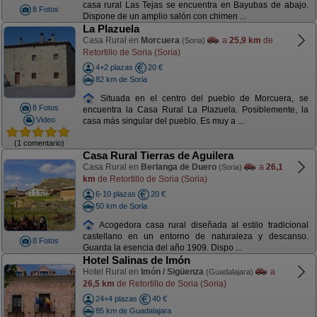
casa rural Las Tejas se encuentra en Bayubas de abajo.
8 Fotos
Dispone de un amplio salón con chimen ...
La Plazuela
Casa Rural en
Morcuera
a
25,9 km
de
(Soria)
Retortillo de Soria (Soria)
4+2 plazas
20 €
82 km de Soria
Situada en el centro del pueblo de Morcuera, se
8 Fotos
encuentra la Casa Rural La Plazuela. Posiblemente, la
Video
casa más singular del pueblo. Es muy a ...
(1 comentario)
Casa Rural Tierras de Aguilera
Casa Rural en
Berlanga de Duero
a
26,1
(Soria)
km
de Retortillo de Soria (Soria)
6-10 plazas
20 €
50 km de Soria
Acogedora casa rural diseñada al estilo tradicional
castellano en un entorno de naturaleza y descanso.
8 Fotos
Guarda la esencia del año 1909. Dispo ...
Hotel Salinas de Imón
Hotel Rural en
Imón / Sigüenza
a
(Guadalajara)
26,5 km
de Retortillo de Soria (Soria)
24+4 plazas
40 €
85 km de Guadalajara