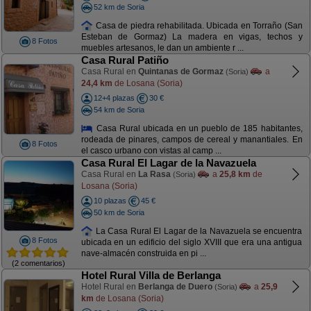
52 km de Soria
Casa de piedra rehabilitada. Ubicada en Torraño (San
Esteban de Gormaz) La madera en vigas, techos y
8 Fotos
muebles artesanos, le dan un ambiente r ...
Casa Rural Patiño
Casa Rural en
Quintanas de Gormaz
a
(Soria)
24,4 km
de Losana (Soria)
12+4 plazas
30 €
54 km de Soria
Casa Rural ubicada en un pueblo de 185 habitantes,
rodeada de pinares, campos de cereal y manantiales. En
8 Fotos
el casco urbano con vistas al camp ...
Casa Rural El Lagar de la Navazuela
Casa Rural en
La Rasa
a
25,8 km
de
(Soria)
Losana (Soria)
10 plazas
45 €
50 km de Soria
La Casa Rural El Lagar de la Navazuela se encuentra
8 Fotos
ubicada en un edificio del siglo XVIII que era una antigua
nave-almacén construida en pi ...
(2 comentarios)
Hotel Rural Villa de Berlanga
Hotel Rural en
Berlanga de Duero
a
25,9
(Soria)
km
de Losana (Soria)