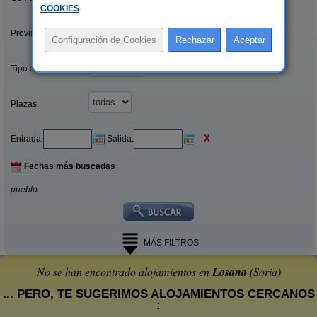
COOKIES
.
Provincias/Islas:
Tipo alquiler:
Plazas:
X
Entrada:
Salida:
Fechas más buscadas
pueblo:
MÁS FILTROS
No se han encontrado alojamientos en
Losana
(Soria)
... PERO, TE SUGERIMOS ALOJAMIENTOS CERCANOS
: