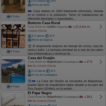
33+2 plazas
29 €
45 km de Soria
Casa datada en 1904 totalmente reformada, situada
en el centrod e la población. Tiene 10 habitaciones de
8 Fotos
diferentes tipologías y capacidades ...
Boteros Casa Rural
Casa Rural en
Ayllón
a
27,2 km
de
(Segovia)
Losana (Soria)
8+1 plazas
20 €
96 km de Segovia
El alojamiento dispone de menaje de cocina, ropa de
cama y baño. La fachada principal da a una de las calles
8 Fotos
más emblemáticas y céntricas de ...
Casa del Ocejón
Casa Rural en
Majaelrayo
a
27,9
(Guadalajara)
km
de Losana (Soria)
2-22 plazas
45 €
67 km de Guadalajara
La Casa del Ocejón se encuentra en Majaelrayo,
pueblo típico de arquitectura negra situado a los pies del
8 Fotos
Pico Ocejón (2049m), en la vertien ...
El Pajar Negro
Casa Rural en
Majaelrayo
a
28,1
(Guadalajara)
km
de Losana (Soria)
2-8+2 plazas
30 €