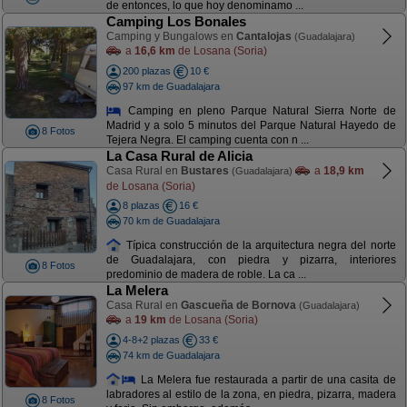
de entonces, lo que hoy denominamo ...
Camping Los Bonales
Camping y Bungalows en
Cantalojas
(Guadalajara)
a
16,6 km
de Losana (Soria)
200 plazas
10 €
97 km de Guadalajara
Camping en pleno Parque Natural Sierra Norte de
Madrid y a solo 5 minutos del Parque Natural Hayedo de
8 Fotos
Tejera Negra. El camping cuenta con n ...
La Casa Rural de Alicia
Casa Rural en
Bustares
a
18,9 km
(Guadalajara)
de Losana (Soria)
8 plazas
16 €
70 km de Guadalajara
Típica construcción de la arquitectura negra del norte
de Guadalajara, con piedra y pizarra, interiores
8 Fotos
predominio de madera de roble. La ca ...
La Melera
Casa Rural en
Gascueña de Bornova
(Guadalajara)
a
19 km
de Losana (Soria)
4-8+2 plazas
33 €
74 km de Guadalajara
La Melera fue restaurada a partir de una casita de
labradores al estilo de la zona, en piedra, pizarra, madera
8 Fotos