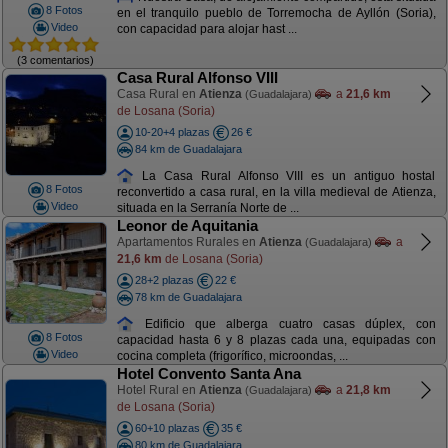
8 Fotos
en el tranquilo pueblo de Torremocha de Ayllón (Soria),
Video
con capacidad para alojar hast ...
(3 comentarios)
Casa Rural Alfonso VIII
Casa Rural en
Atienza
a
21,6 km
(Guadalajara)
de Losana (Soria)
10-20+4 plazas
26 €
84 km de Guadalajara
La Casa Rural Alfonso VIII es un antiguo hostal
8 Fotos
reconvertido a casa rural, en la villa medieval de Atienza,
Video
situada en la Serranía Norte de ...
Leonor de Aquitania
Apartamentos Rurales en
Atienza
a
(Guadalajara)
21,6 km
de Losana (Soria)
28+2 plazas
22 €
78 km de Guadalajara
Edificio que alberga cuatro casas dúplex, con
8 Fotos
capacidad hasta 6 y 8 plazas cada una, equipadas con
Video
cocina completa (frigorífico, microondas, ...
Hotel Convento Santa Ana
Hotel Rural en
Atienza
a
21,8 km
(Guadalajara)
de Losana (Soria)
60+10 plazas
35 €
80 km de Guadalajara