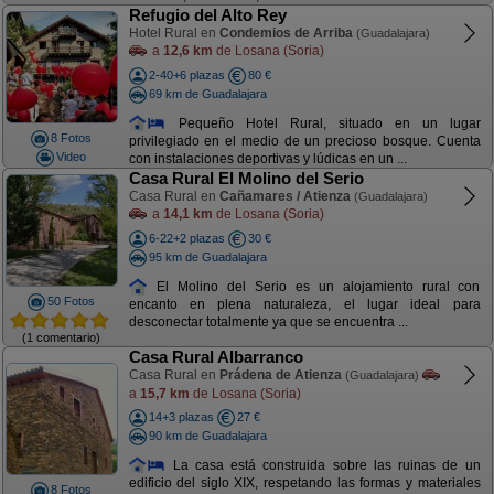
Refugio del Alto Rey
Hotel Rural en
Condemios de Arriba
(Guadalajara)
a
12,6 km
de Losana (Soria)
2-40+6 plazas
80 €
69 km de Guadalajara
Pequeño Hotel Rural, situado en un lugar
8 Fotos
privilegiado en el medio de un precioso bosque. Cuenta
Video
con instalaciones deportivas y lúdicas en un ...
Casa Rural El Molino del Serio
Casa Rural en
Cañamares / Atienza
(Guadalajara)
a
14,1 km
de Losana (Soria)
6-22+2 plazas
30 €
95 km de Guadalajara
El Molino del Serio es un alojamiento rural con
50 Fotos
encanto en plena naturaleza, el lugar ideal para
desconectar totalmente ya que se encuentra ...
(1 comentario)
Casa Rural Albarranco
Casa Rural en
Prádena de Atienza
(Guadalajara)
a
15,7 km
de Losana (Soria)
14+3 plazas
27 €
90 km de Guadalajara
La casa está construida sobre las ruinas de un
edificio del siglo XIX, respetando las formas y materiales
8 Fotos