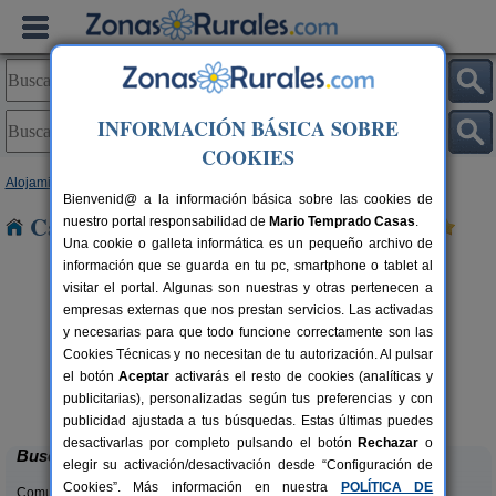
INFORMACIÓN BÁSICA SOBRE
COOKIES
Alojamientos
>
Castilla y León
>
Soria
> Losana
Bienvenid@ a la información básica sobre las cookies de
Casas Rurales cerca de Losana
nuestro portal responsabilidad de
Mario Temprado Casas
.
Una cookie o galleta informática es un pequeño archivo de
información que se guarda en tu pc, smartphone o tablet al
visitar el portal. Algunas son nuestras y otras pertenecen a
empresas externas que nos prestan servicios. Las activadas
y necesarias para que todo funcione correctamente son las
Cookies Técnicas y no necesitan de tu autorización. Al pulsar
el botón
Aceptar
activarás el resto de cookies (analíticas y
El Nido del Mirlo
rs.
14 pers.
publicitarias), personalizadas según tus preferencias y con
 €
35 €
Casarejos (Soria)
desde
publicidad ajustada a tus búsquedas. Estas últimas puedes
desactivarlas por completo pulsando el botón
Rechazar
o
Buscar
elegir su activación/desactivación desde “Configuración de
Cookies”. Más información en nuestra
POLÍTICA DE
Comunidades: