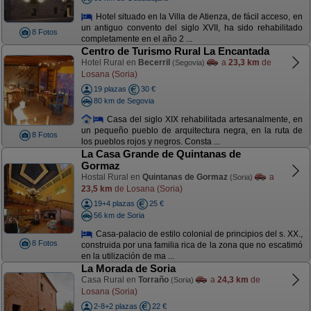
Hotel situado en la Villa de Atienza, de fácil acceso, en
un antiguo convento del siglo XVII, ha sido rehabilitado
8 Fotos
completamente en el año 2 ...
Centro de Turismo Rural La Encantada
Hotel Rural en
Becerril
a
23,3 km
de
(Segovia)
Losana (Soria)
19 plazas
30 €
80 km de Segovia
Casa del siglo XIX rehabilitada artesanalmente, en
un pequeño pueblo de arquitectura negra, en la ruta de
8 Fotos
los pueblos rojos y negros. Consta ...
La Casa Grande de Quintanas de
Gormaz
Hostal Rural en
Quintanas de Gormaz
a
(Soria)
23,5 km
de Losana (Soria)
19+4 plazas
25 €
56 km de Soria
Casa-palacio de estilo colonial de principios del s. XX.,
8 Fotos
construida por una familia rica de la zona que no escatimó
en la utilización de ma ...
La Morada de Soria
Casa Rural en
Torraño
a
24,3 km
de
(Soria)
Losana (Soria)
2-8+2 plazas
22 €