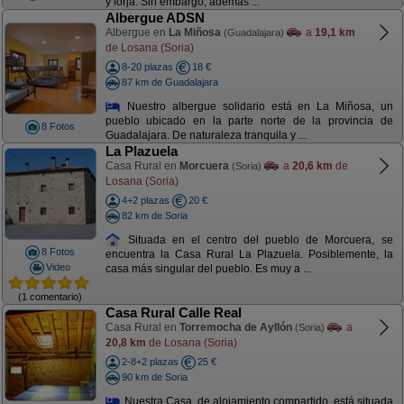
y forja. Sin embargo, además ...
Albergue ADSN
Albergue en
La Miñosa
a
19,1 km
(Guadalajara)
de Losana (Soria)
8-20 plazas
18 €
87 km de Guadalajara
Nuestro albergue solidario está en La Miñosa, un
pueblo ubicado en la parte norte de la provincia de
8 Fotos
Guadalajara. De naturaleza tranquila y ...
La Plazuela
Casa Rural en
Morcuera
a
20,6 km
de
(Soria)
Losana (Soria)
4+2 plazas
20 €
82 km de Soria
Situada en el centro del pueblo de Morcuera, se
8 Fotos
encuentra la Casa Rural La Plazuela. Posiblemente, la
Video
casa más singular del pueblo. Es muy a ...
(1 comentario)
Casa Rural Calle Real
Casa Rural en
Torremocha de Ayllón
a
(Soria)
20,8 km
de Losana (Soria)
2-8+2 plazas
25 €
90 km de Soria
Nuestra Casa, de alojamiento compartido, está situada