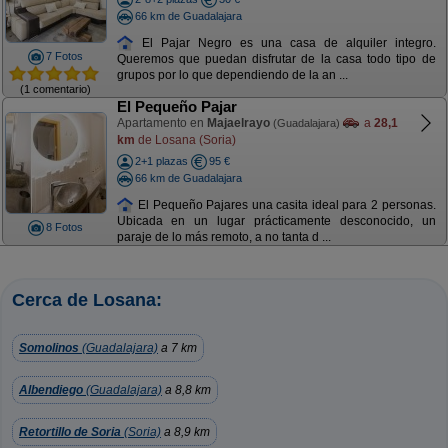
66 km de Guadalajara
El Pajar Negro es una casa de alquiler integro.
7 Fotos
Queremos que puedan disfrutar de la casa todo tipo de
grupos por lo que dependiendo de la an ...
(1 comentario)
El Pequeño Pajar
Apartamento en
Majaelrayo
a
28,1
(Guadalajara)
km
de Losana (Soria)
2+1 plazas
95 €
66 km de Guadalajara
El Pequeño Pajares una casita ideal para 2 personas.
Ubicada en un lugar prácticamente desconocido, un
8 Fotos
paraje de lo más remoto, a no tanta d ...
Cerca de Losana:
Somolinos
(Guadalajara)
a 7 km
Albendiego
(Guadalajara)
a 8,8 km
Retortillo de Soria
(Soria)
a 8,9 km