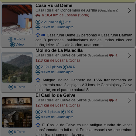
Casa Rural Deme
Casa Rural en
Condemios de Arriba
(Guadalajara)
a
10,4 km
de Losana (Soria)
2-21 plazas
25 €
70 km de Guadalajara
Casa rural Deme 12 personas y Casa rural Damian
8 Fotos
con 8 personas, habitaciones dobles, todas ellas con
Video
baño, televisión, calefacción, unas con ...
Molino de La Malecilla
Casa Rural en
Galve de Sorbe
a
(Guadalajara)
12,3 km
de Losana (Soria)
2-12+4 plazas
30 €
90 km de Guadalajara
Antiguo Molino Harinero de 1656 transformado en
alojamiento rural 3 espigas. A 3 kms de Cantalojas y Galve
8 Fotos
de sorbe, en el parque natural Si ...
El Casillo de Galve
Casa Rural en
Galve de Sorbe
a
(Guadalajara)
12,4 km
de Losana (Soria)
2-4+1 plazas
40 €
90 km de Guadalajara
El Casillo de Galve es una antigua cuadra de vacas
transformada en loft rural. En este espacio se encuentran
8 Fotos
la cocina, el comedor, la zona ...