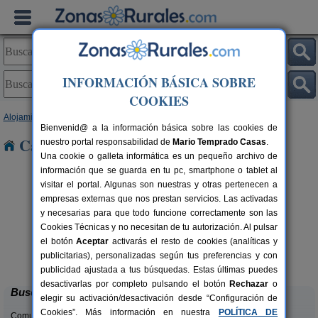
INFORMACIÓN BÁSICA SOBRE
COOKIES
Alojamientos
>
País Vasco
>
Guipúzcoa
> Loiola
Bienvenid@ a la información básica sobre las cookies de
Casas Rurales cerca de Loiola
nuestro portal responsabilidad de
Mario Temprado Casas
.
Una cookie o galleta informática es un pequeño archivo de
información que se guarda en tu pc, smartphone o tablet al
visitar el portal. Algunas son nuestras y otras pertenecen a
empresas externas que nos prestan servicios. Las activadas
y necesarias para que todo funcione correctamente son las
Cookies Técnicas y no necesitan de tu autorización. Al pulsar
el botón
Aceptar
activarás el resto de cookies (analíticas y
Hotel Rural Gurutzeberri
rs.
60 pers.
publicitarias), personalizadas según tus preferencias y con
 €
23 €
Oiartzun (Guipúzcoa)
desde
publicidad ajustada a tus búsquedas. Estas últimas puedes
desactivarlas por completo pulsando el botón
Rechazar
o
Buscar
elegir su activación/desactivación desde “Configuración de
Cookies”. Más información en nuestra
POLÍTICA DE
Comunidades: