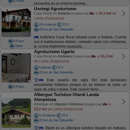
8 Fotos
encuentra en un entorno privileg ...
Usotegi Agroturismo
Casa Rural en
Getaria
a
15,1 km
de
(Guipúzcoa)
Loiola (Guipúzcoa)
20+4 plazas
23 €
26 km de San Sebastián
Auténtica Casa Rural situada junto a Getaria. Cuenta
8 Fotos
con 6 habitaciones dobles, comedor salón con chimenea,
Video
tv, cocina totalmente equipada, ...
Agroturismo Ugarte
Casa Rural en
Asteasu
a
15,2 km
(Guipúzcoa)
de Loiola (Guipúzcoa)
6 plazas
20 €
20 km de San Sebastián
Este caserío del siglo XVI está declarado
monumento histórico porque en su interior se halla un
8 Fotos
lagar de sidra o tolare. Este caserío tiene ...
Albergue Turístico Otardi Landa
Aterpetxea
Albergue en
Upazan / Asteasu
a
(Guipúzcoa)
15,2 km
de Loiola (Guipúzcoa)
5-29 plazas
22 €
25 km de San Sebastián
Otardi es un albergue turistico situado en Asteasu,