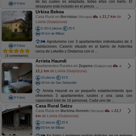
de las cuales es adaptada, todas ellas con baño. El
8 Fotos
desayuno está incluido en el precio. ...
Urkixa Bekoa
Casa Rural en
Berriatua
a
21,7 km
de
(Vizcaya)
Loiola (Guipúzcoa)
2-20+2 plazas
20 €
40 km de Bilbao
Agroturismo con 3 apartamentos individuales de 2
8 Fotos
habitaciones. Caserío situado en el barrio de Asterrika
cerca de Lekeitio y Ondarroa con vi ...
(3 comentarios)
Arrieta Haundi
Apartamentos Rurales en
Zegama
a
(Guipúzcoa)
22,1 km
de Loiola (Guipúzcoa)
16 plazas
33 €
18 km de San Sebastián
Arrieta Haundi es un pequeño establecimiento que
ofrecemos 3 apartamentos rurales y una casa con
8 Fotos
capacidad total de 16 personas. Cada uno de ...
Casa Rural Satzu
Casa Rural en
Markina-Xemein
a
22,7
(Vizcaya)
km
de Loiola (Guipúzcoa)
12 plazas
25 €
50 km de Bilbao
En Satzu Landetxea podrás disfrutar, en un entorno