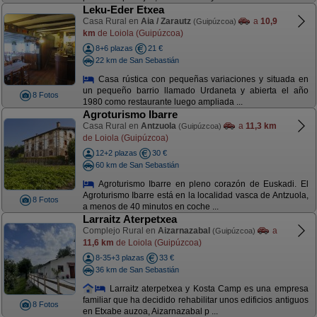
Leku-Eder Etxea
Casa Rural en
Aia / Zarautz
a
10,9
(Guipúzcoa)
km
de Loiola (Guipúzcoa)
8+6 plazas
21 €
22 km de San Sebastián
Casa rústica con pequeñas variaciones y situada en
un pequeño barrio llamado Urdaneta y abierta el año
8 Fotos
1980 como restaurante luego ampliada ...
Agroturismo Ibarre
Casa Rural en
Antzuola
a
11,3 km
(Guipúzcoa)
de Loiola (Guipúzcoa)
12+2 plazas
30 €
60 km de San Sebastián
Agroturismo Ibarre en pleno corazón de Euskadi. El
Agroturismo Ibarre está en la localidad vasca de Antzuola,
8 Fotos
a menos de 40 minutos en coche ...
Larraitz Aterpetxea
Complejo Rural en
Aizarnazabal
a
(Guipúzcoa)
11,6 km
de Loiola (Guipúzcoa)
8-35+3 plazas
33 €
36 km de San Sebastián
Larraitz aterpetxea y Kosta Camp es una empresa
familiar que ha decidido rehabilitar unos edificios antiguos
8 Fotos
en Etxabe auzoa, Aizarnazabal p ...