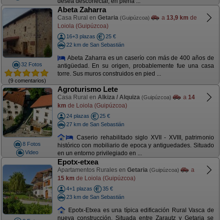
desea desconectar, en plena ...
Abeta Zaharra
Casa Rural en
Getaria
a
13,9 km
de
(Guipúzcoa)
Loiola (Guipúzcoa)
16+3 plazas
25 €
22 km de San Sebastián
Abeta Zaharra es un caserío con más de 400 años de
32 Fotos
antigüedad. En su origen, probablemente fue una casa
torre. Sus muros construidos en pied ...
(9 comentarios)
Agroturismo Lete
Casa Rural en
Alkiza / Alquiza
a
14
(Guipúzcoa)
km
de Loiola (Guipúzcoa)
24 plazas
25 €
27 km de San Sebastián
Caserio rehabilitado siglo XVII - XVIII, patrimonio
8 Fotos
histórico con mobiliario de epoca y antiguedades. Situado
Video
en un entorno privilegiado en ...
Epotx-etxea
Apartamentos Rurales en
Getaria
a
(Guipúzcoa)
15 km
de Loiola (Guipúzcoa)
4+1 plazas
35 €
23 km de San Sebastián
Epotx-Etxea es una típica edificación Rural Vasca de
nueva construcción. Situada entre Zarautz y Getaria se