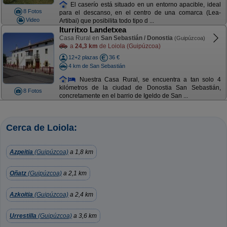
El caserío está situado en un entorno apacible, ideal
8 Fotos
para el descanso, en el centro de una comarca (Lea-
Video
Artibai) que posibilita todo tipo d ...
Iturritxo Landetxea
Casa Rural en
San Sebastián / Donostia
(Guipúzcoa)
a
24,3 km
de Loiola (Guipúzcoa)
12+2 plazas
36 €
4 km de San Sebastián
Nuestra Casa Rural, se encuentra a tan solo 4
kilómetros de la ciudad de Donostia San Sebastián,
8 Fotos
concretamente en el barrio de Igeldo de San ...
Cerca de Loiola:
Azpeitia
(Guipúzcoa)
a 1,8 km
Oñatz
(Guipúzcoa)
a 2,1 km
Azkoitia
(Guipúzcoa)
a 2,4 km
Urrestilla
(Guipúzcoa)
a 3,6 km