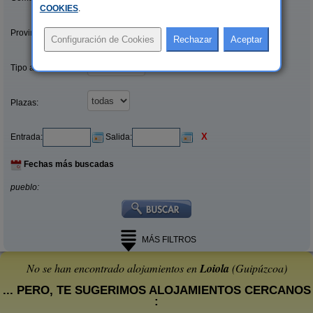
COOKIES
.
Provincias/Islas:
Tipo alquiler:
Plazas:
X
Entrada:
Salida:
Fechas más buscadas
pueblo:
MÁS FILTROS
No se han encontrado alojamientos en
Loiola
(Guipúzcoa)
... PERO, TE SUGERIMOS ALOJAMIENTOS CERCANOS
: