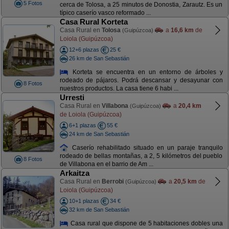
5 Fotos
cerca de Tolosa, a 25 minutos de Donostia, Zarautz. Es un
típico caserío vasco reformado ...
Casa Rural Korteta
Casa Rural en
Tolosa
a
16,6 km
de
(Guipúzcoa)
Loiola (Guipúzcoa)
12+6 plazas
25 €
26 km de San Sebastián
Korteta se encuentra en un entorno de árboles y
rodeado de pájaros. Podrá descansar y desayunar con
8 Fotos
nuestros productos. La casa tiene 6 habi ...
Urresti
Casa Rural en
Villabona
a
20,4 km
(Guipúzcoa)
de Loiola (Guipúzcoa)
6+1 plazas
55 €
24 km de San Sebastián
Caserío rehabilitado situado en un paraje tranquilo
rodeado de bellas montañas, a 2, 5 kilómetros del pueblo
8 Fotos
de Villabona en el barrio de Am ...
Arkaitza
Casa Rural en
Berrobi
a
20,5 km
de
(Guipúzcoa)
Loiola (Guipúzcoa)
10+1 plazas
34 €
32 km de San Sebastián
Casa rural que dispone de 5 habitaciones dobles una