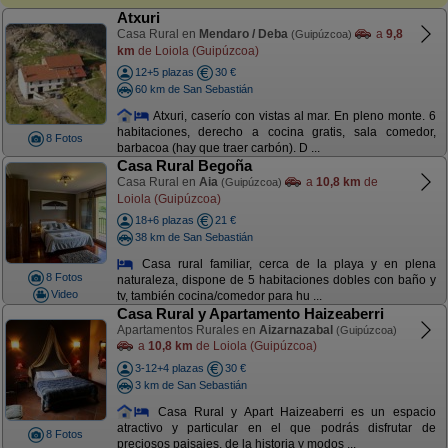
Atxuri
Casa Rural en
Mendaro / Deba
a
9,8
(Guipúzcoa)
km
de Loiola (Guipúzcoa)
12+5 plazas
30 €
60 km de San Sebastián
Atxuri, caserío con vistas al mar. En pleno monte. 6
habitaciones, derecho a cocina gratis, sala comedor,
8 Fotos
barbacoa (hay que traer carbón). D ...
Casa Rural Begoña
Casa Rural en
Aia
a
10,8 km
de
(Guipúzcoa)
Loiola (Guipúzcoa)
18+6 plazas
21 €
38 km de San Sebastián
Casa rural familiar, cerca de la playa y en plena
8 Fotos
naturaleza, dispone de 5 habitaciones dobles con baño y
Video
tv, también cocina/comedor para hu ...
Casa Rural y Apartamento Haizeaberri
Apartamentos Rurales en
Aizarnazabal
(Guipúzcoa)
a
10,8 km
de Loiola (Guipúzcoa)
3-12+4 plazas
30 €
3 km de San Sebastián
Casa Rural y Apart Haizeaberri es un espacio
atractivo y particular en el que podrás disfrutar de
8 Fotos
preciosos paisajes, de la historia y modos ...