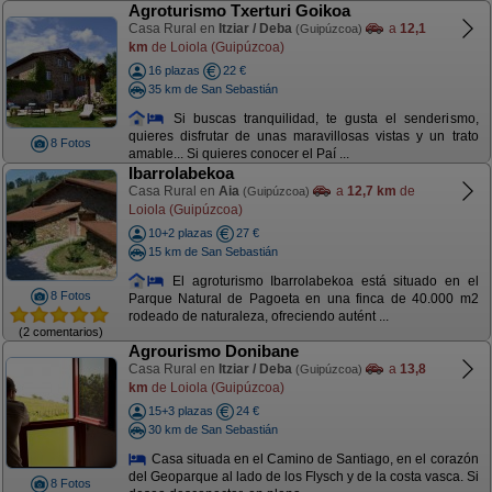
Agroturismo Txerturi Goikoa
Casa Rural en
Itziar / Deba
a
12,1
(Guipúzcoa)
km
de Loiola (Guipúzcoa)
16 plazas
22 €
35 km de San Sebastián
Si buscas tranquilidad, te gusta el senderismo,
quieres disfrutar de unas maravillosas vistas y un trato
8 Fotos
amable... Si quieres conocer el Paí ...
Ibarrolabekoa
Casa Rural en
Aia
a
12,7 km
de
(Guipúzcoa)
Loiola (Guipúzcoa)
10+2 plazas
27 €
15 km de San Sebastián
El agroturismo Ibarrolabekoa está situado en el
8 Fotos
Parque Natural de Pagoeta en una finca de 40.000 m2
rodeado de naturaleza, ofreciendo autént ...
(2 comentarios)
Agrourismo Donibane
Casa Rural en
Itziar / Deba
a
13,8
(Guipúzcoa)
km
de Loiola (Guipúzcoa)
15+3 plazas
24 €
30 km de San Sebastián
Casa situada en el Camino de Santiago, en el corazón
del Geoparque al lado de los Flysch y de la costa vasca. Si
8 Fotos