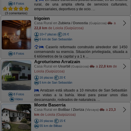
8 Fotos
rural, de una amplia oferta de servicios culturales,
empresariales, deportivos y de ocio. ...
(3 comentarios)
Irigoien
Casa Rural en
Zubieta / Donostia
a
(Guipúzcoa)
22,8 km
de Loiola (Guipúzcoa)
10+7 plazas
26 €
6 km de San Sebastián
Caserío reformado construido alrededor del 1450
conservando su esencia. Situación privilegiada, situada a
8 Fotos
6 kilómetros de la capital y a 1 k ...
Agroturismo Arratzain
Casa Rural en
Usurbil
a
22,8 km
de
(Guipúzcoa)
Loiola (Guipúzcoa)
16 plazas
20 €
5 km de San Sebastián
Arratzain está situado a 10 minutos de San Sebastián
8 Fotos
con vistas a la bahía. Ideal para pasar unos días
Video
descansando, rodeados de naturaleza. ...
Monte Baserria
Casa Rural en
Bolíbar / Ziortza
a
23,3
(Vizcaya)
km
de Loiola (Guipúzcoa)
20 plazas
15 €
55 km de Bilbao