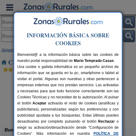
INFORMACIÓN BÁSICA SOBRE
COOKIES
Alojamientos
>
País Vasco
>
Guipúzcoa
> San Prudentzio
Bienvenid@ a la información básica sobre las cookies de
Casas Rurales cerca de San Prudentzio
nuestro portal responsabilidad de
Mario Temprado Casas
.
Una cookie o galleta informática es un pequeño archivo de
información que se guarda en tu pc, smartphone o tablet al
visitar el portal. Algunas son nuestras y otras pertenecen a
empresas externas que nos prestan servicios. Las activadas
y necesarias para que todo funcione correctamente son las
Cookies Técnicas y no necesitan de tu autorización. Al pulsar
el botón
Aceptar
activarás el resto de cookies (analíticas y
publicitarias), personalizadas según tus preferencias y con
Abeta Zaharra
rs.
16+3 pers.
 €
25 €
publicidad ajustada a tus búsquedas. Estas últimas puedes
Getaria (Guipúzcoa)
desde
desactivarlas por completo pulsando el botón
Rechazar
o
elegir su activación/desactivación desde “Configuración de
Buscar
Cookies”. Más información en nuestra
POLÍTICA DE