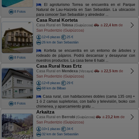
El agroturismo Torrea se encuentra en el Parque
Natural de Lau-Haizeta en San Sebastián. La ubicación
8 Fotos
para conocer San Sebastián y alrededor ...
Casa Rural Korteta
Casa Rural en
Tolosa
a
22,4 km
de
(Guipúzcoa)
San Prudentzio (Guipúzcoa)
12+6 plazas
25 €
26 km de San Sebastián
Korteta se encuentra en un entorno de árboles y
rodeado de pájaros. Podrá descansar y desayunar con
8 Fotos
nuestros productos. La casa tiene 6 habi ...
Casa Rural Itxas Ertz
Casa Rural en
Mendexa
a
22,5 km
de
(Vizcaya)
San Prudentzio (Guipúzcoa)
12+8 plazas
29 €
68 km de Bilbao
Casa rural, con habitaciones dobles (cama 135 cm) +
1 ó 2 camas supletorias, con baño y televisión, txoko con
8 Fotos
chimenea, y aparcamiento gratu ...
Arkaitza
Casa Rural en
Berrobi
a
23,2 km
de
(Guipúzcoa)
San Prudentzio (Guipúzcoa)
10+1 plazas
34 €
32 km de San Sebastián