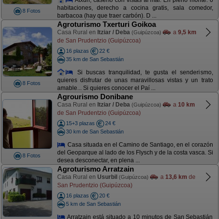
habitaciones, derecho a cocina gratis, sala comedor,
8 Fotos
barbacoa (hay que traer carbón). D ...
Agroturismo Txerturi Goikoa
Casa Rural en
Itziar / Deba
a
9,5 km
(Guipúzcoa)
de San Prudentzio (Guipúzcoa)
16 plazas
22 €
35 km de San Sebastián
Si buscas tranquilidad, te gusta el senderismo,
quieres disfrutar de unas maravillosas vistas y un trato
8 Fotos
amable... Si quieres conocer el Paí ...
Agrourismo Donibane
Casa Rural en
Itziar / Deba
a
10 km
(Guipúzcoa)
de San Prudentzio (Guipúzcoa)
15+3 plazas
24 €
30 km de San Sebastián
Casa situada en el Camino de Santiago, en el corazón
del Geoparque al lado de los Flysch y de la costa vasca. Si
8 Fotos
desea desconectar, en plena ...
Agroturismo Arratzain
Casa Rural en
Usurbil
a
13,6 km
de
(Guipúzcoa)
San Prudentzio (Guipúzcoa)
16 plazas
20 €
5 km de San Sebastián
Arratzain está situado a 10 minutos de San Sebastián