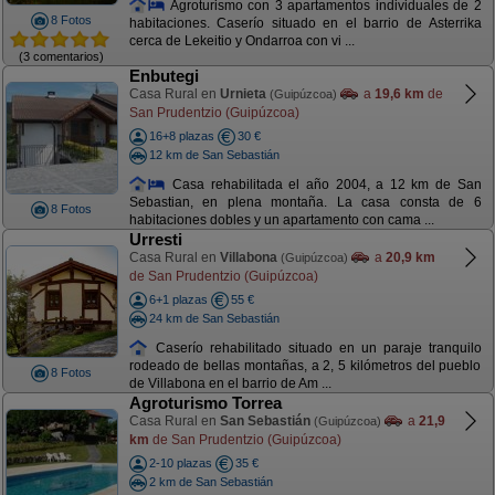
Agroturismo con 3 apartamentos individuales de 2
8 Fotos
habitaciones. Caserío situado en el barrio de Asterrika
cerca de Lekeitio y Ondarroa con vi ...
(3 comentarios)
Enbutegi
Casa Rural en
Urnieta
a
19,6 km
de
(Guipúzcoa)
San Prudentzio (Guipúzcoa)
16+8 plazas
30 €
12 km de San Sebastián
Casa rehabilitada el año 2004, a 12 km de San
Sebastian, en plena montaña. La casa consta de 6
8 Fotos
habitaciones dobles y un apartamento con cama ...
Urresti
Casa Rural en
Villabona
a
20,9 km
(Guipúzcoa)
de San Prudentzio (Guipúzcoa)
6+1 plazas
55 €
24 km de San Sebastián
Caserío rehabilitado situado en un paraje tranquilo
rodeado de bellas montañas, a 2, 5 kilómetros del pueblo
8 Fotos
de Villabona en el barrio de Am ...
Agroturismo Torrea
Casa Rural en
San Sebastián
a
21,9
(Guipúzcoa)
km
de San Prudentzio (Guipúzcoa)
2-10 plazas
35 €
2 km de San Sebastián