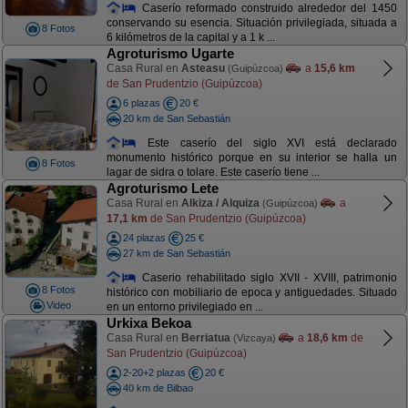
Caserío reformado construido alrededor del 1450
conservando su esencia. Situación privilegiada, situada a
8 Fotos
6 kilómetros de la capital y a 1 k ...
Agroturismo Ugarte
Casa Rural en
Asteasu
a
15,6 km
(Guipúzcoa)
de San Prudentzio (Guipúzcoa)
6 plazas
20 €
20 km de San Sebastián
Este caserío del siglo XVI está declarado
monumento histórico porque en su interior se halla un
8 Fotos
lagar de sidra o tolare. Este caserío tiene ...
Agroturismo Lete
Casa Rural en
Alkiza / Alquiza
a
(Guipúzcoa)
17,1 km
de San Prudentzio (Guipúzcoa)
24 plazas
25 €
27 km de San Sebastián
Caserio rehabilitado siglo XVII - XVIII, patrimonio
8 Fotos
histórico con mobiliario de epoca y antiguedades. Situado
Video
en un entorno privilegiado en ...
Urkixa Bekoa
Casa Rural en
Berriatua
a
18,6 km
de
(Vizcaya)
San Prudentzio (Guipúzcoa)
2-20+2 plazas
20 €
40 km de Bilbao