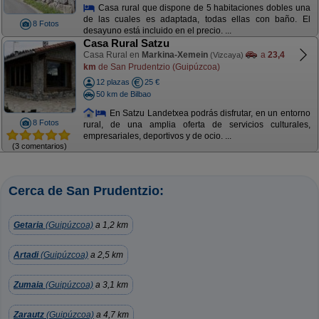
Casa rural que dispone de 5 habitaciones dobles una
de las cuales es adaptada, todas ellas con baño. El
8 Fotos
desayuno está incluido en el precio. ...
Casa Rural Satzu
Casa Rural en
Markina-Xemein
a
23,4
(Vizcaya)
km
de San Prudentzio (Guipúzcoa)
12 plazas
25 €
50 km de Bilbao
En Satzu Landetxea podrás disfrutar, en un entorno
8 Fotos
rural, de una amplia oferta de servicios culturales,
empresariales, deportivos y de ocio. ...
(3 comentarios)
Cerca de San Prudentzio:
Getaria
(Guipúzcoa)
a 1,2 km
Artadi
(Guipúzcoa)
a 2,5 km
Zumaia
(Guipúzcoa)
a 3,1 km
Zarautz
(Guipúzcoa)
a 4,7 km