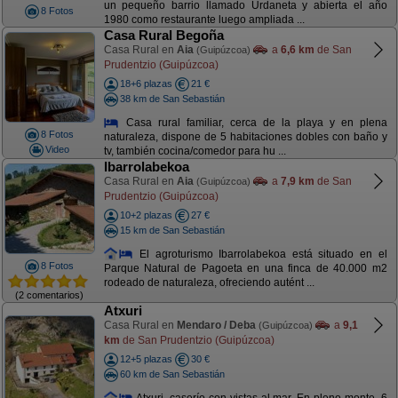
un pequeño barrio llamado Urdaneta y abierta el año
8 Fotos
1980 como restaurante luego ampliada ...
Casa Rural Begoña
Casa Rural en
Aia
a
6,6 km
de San
(Guipúzcoa)
Prudentzio (Guipúzcoa)
18+6 plazas
21 €
38 km de San Sebastián
Casa rural familiar, cerca de la playa y en plena
8 Fotos
naturaleza, dispone de 5 habitaciones dobles con baño y
Video
tv, también cocina/comedor para hu ...
Ibarrolabekoa
Casa Rural en
Aia
a
7,9 km
de San
(Guipúzcoa)
Prudentzio (Guipúzcoa)
10+2 plazas
27 €
15 km de San Sebastián
El agroturismo Ibarrolabekoa está situado en el
8 Fotos
Parque Natural de Pagoeta en una finca de 40.000 m2
rodeado de naturaleza, ofreciendo autént ...
(2 comentarios)
Atxuri
Casa Rural en
Mendaro / Deba
a
9,1
(Guipúzcoa)
km
de San Prudentzio (Guipúzcoa)
12+5 plazas
30 €
60 km de San Sebastián
Atxuri, caserío con vistas al mar. En pleno monte. 6