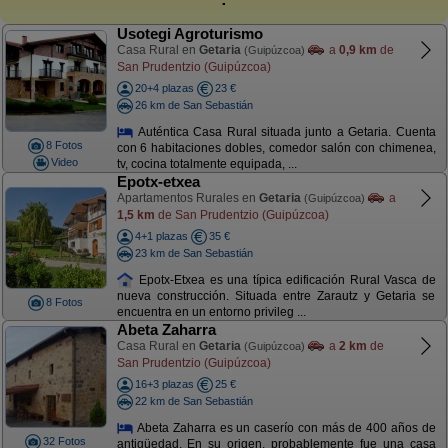
Usotegi Agroturismo
Casa Rural en
Getaria
a
0,9 km
de
(Guipúzcoa)
San Prudentzio (Guipúzcoa)
20+4 plazas
23 €
26 km de San Sebastián
Auténtica Casa Rural situada junto a Getaria. Cuenta
8 Fotos
con 6 habitaciones dobles, comedor salón con chimenea,
Video
tv, cocina totalmente equipada, ...
Epotx-etxea
Apartamentos Rurales en
Getaria
a
(Guipúzcoa)
1,5 km
de San Prudentzio (Guipúzcoa)
4+1 plazas
35 €
23 km de San Sebastián
Epotx-Etxea es una típica edificación Rural Vasca de
nueva construcción. Situada entre Zarautz y Getaria se
8 Fotos
encuentra en un entorno privileg ...
Abeta Zaharra
Casa Rural en
Getaria
a
2 km
de
(Guipúzcoa)
San Prudentzio (Guipúzcoa)
16+3 plazas
25 €
22 km de San Sebastián
Abeta Zaharra es un caserío con más de 400 años de
32 Fotos
antigüedad. En su origen, probablemente fue una casa