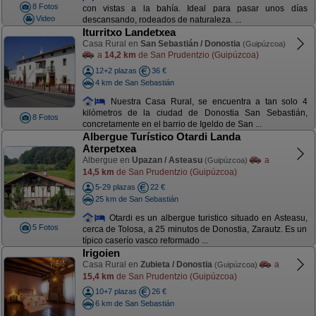
8 Fotos
con vistas a la bahía. Ideal para pasar unos días
Video
descansando, rodeados de naturaleza. ...
Iturritxo Landetxea
Casa Rural en
San Sebastián / Donostia
(Guipúzcoa)
a
14,2 km
de San Prudentzio (Guipúzcoa)
12+2 plazas
36 €
4 km de San Sebastián
Nuestra Casa Rural, se encuentra a tan solo 4
kilómetros de la ciudad de Donostia San Sebastián,
8 Fotos
concretamente en el barrio de Igeldo de San ...
Albergue Turístico Otardi Landa
Aterpetxea
Albergue en
Upazan / Asteasu
a
(Guipúzcoa)
14,5 km
de San Prudentzio (Guipúzcoa)
5-29 plazas
22 €
25 km de San Sebastián
Otardi es un albergue turistico situado en Asteasu,
5 Fotos
cerca de Tolosa, a 25 minutos de Donostia, Zarautz. Es un
típico caserío vasco reformado ...
Irigoien
Casa Rural en
Zubieta / Donostia
a
(Guipúzcoa)
15,4 km
de San Prudentzio (Guipúzcoa)
10+7 plazas
26 €
6 km de San Sebastián