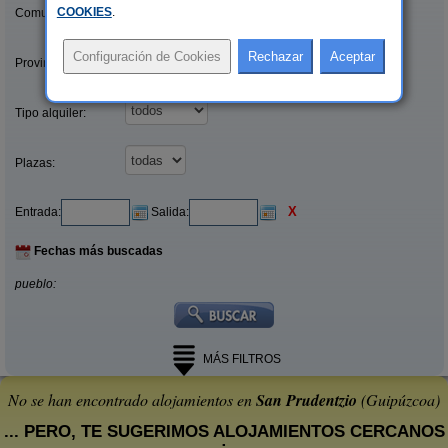
COOKIES
.
Comunidades:
Provincias/Islas:
Tipo alquiler:
Plazas:
X
Entrada:
Salida:
Fechas más buscadas
pueblo:
MÁS FILTROS
No se han encontrado alojamientos en
San Prudentzio
(Guipúzcoa)
... PERO, TE SUGERIMOS ALOJAMIENTOS CERCANOS
: