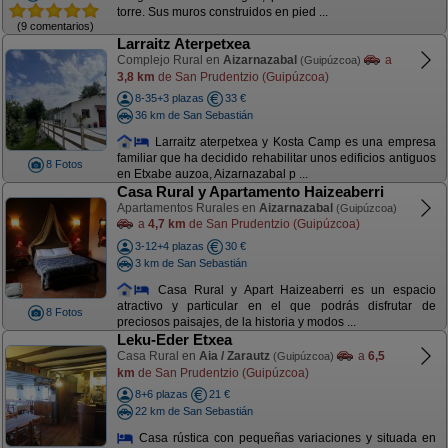
torre. Sus muros construidos en pied ...
(9 comentarios)
Larraitz Aterpetxea
Complejo Rural en
Aizarnazabal
a
(Guipúzcoa)
3,8 km
de San Prudentzio (Guipúzcoa)
8-35+3 plazas
33 €
36 km de San Sebastián
Larraitz aterpetxea y Kosta Camp es una empresa
familiar que ha decidido rehabilitar unos edificios antiguos
8 Fotos
en Etxabe auzoa, Aizarnazabal p ...
Casa Rural y Apartamento Haizeaberri
Apartamentos Rurales en
Aizarnazabal
(Guipúzcoa)
a
4,7 km
de San Prudentzio (Guipúzcoa)
3-12+4 plazas
30 €
3 km de San Sebastián
Casa Rural y Apart Haizeaberri es un espacio
atractivo y particular en el que podrás disfrutar de
8 Fotos
preciosos paisajes, de la historia y modos ...
Leku-Eder Etxea
Casa Rural en
Aia / Zarautz
a
6,5
(Guipúzcoa)
km
de San Prudentzio (Guipúzcoa)
8+6 plazas
21 €
22 km de San Sebastián
Casa rústica con pequeñas variaciones y situada en