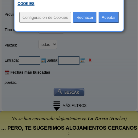
COOKIES
.
Provincias/Islas:
Tipo alquiler:
Plazas:
X
Entrada:
Salida:
Fechas más buscadas
pueblo:
MÁS FILTROS
No se han encontrado alojamientos en
La Torera
(Huelva)
... PERO, TE SUGERIMOS ALOJAMIENTOS CERCANOS
: