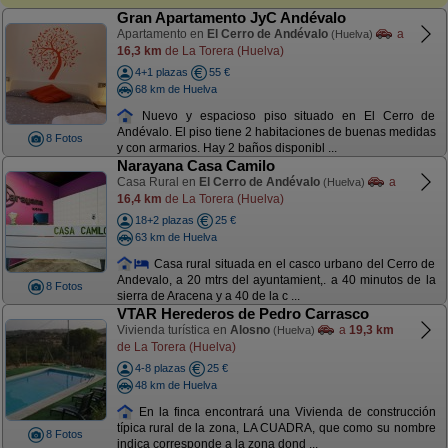
Gran Apartamento JyC Andévalo
Apartamento en
El Cerro de Andévalo
a
(Huelva)
16,3 km
de La Torera (Huelva)
4+1 plazas
55 €
68 km de Huelva
Nuevo y espacioso piso situado en El Cerro de
Andévalo. El piso tiene 2 habitaciones de buenas medidas
8 Fotos
y con armarios. Hay 2 baños disponibl ...
Narayana Casa Camilo
Casa Rural en
El Cerro de Andévalo
a
(Huelva)
16,4 km
de La Torera (Huelva)
18+2 plazas
25 €
63 km de Huelva
Casa rural situada en el casco urbano del Cerro de
Andevalo, a 20 mtrs del ayuntamient,. a 40 minutos de la
8 Fotos
sierra de Aracena y a 40 de la c ...
VTAR Herederos de Pedro Carrasco
Vivienda turística en
Alosno
a
19,3 km
(Huelva)
de La Torera (Huelva)
4-8 plazas
25 €
48 km de Huelva
En la finca encontrará una Vivienda de construcción
típica rural de la zona, LA CUADRA, que como su nombre
8 Fotos
indica corresponde a la zona dond ...