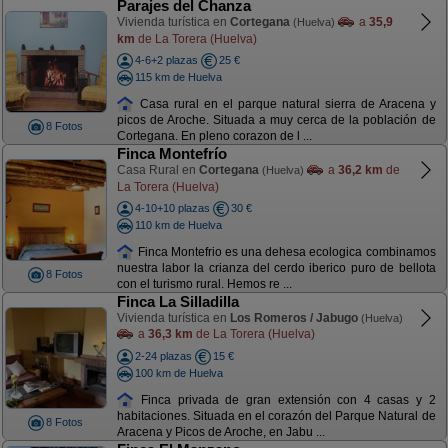
Parajes del Chanza
Vivienda turística en
Cortegana
a
35,9
(Huelva)
km
de La Torera (Huelva)
4-6+2 plazas
25 €
115 km de Huelva
Casa rural en el parque natural sierra de Aracena y
picos de Aroche. Situada a muy cerca de la población de
8 Fotos
Cortegana. En pleno corazon de l ...
Finca Montefrío
Casa Rural en
Cortegana
a
36,2 km
de
(Huelva)
La Torera (Huelva)
4-10+10 plazas
30 €
110 km de Huelva
Finca Montefrio es una dehesa ecologica combinamos
nuestra labor la crianza del cerdo iberico puro de bellota
8 Fotos
con el turismo rural. Hemos re ...
Finca La Silladilla
Vivienda turística en
Los Romeros / Jabugo
(Huelva)
a
36,3 km
de La Torera (Huelva)
2-24 plazas
15 €
100 km de Huelva
Finca privada de gran extensión con 4 casas y 2
habitaciones. Situada en el corazón del Parque Natural de
8 Fotos
Aracena y Picos de Aroche, en Jabu ...