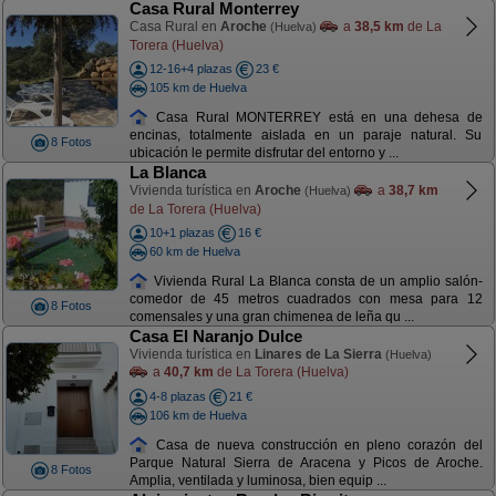
Casa Rural Monterrey
Casa Rural en
Aroche
a
38,5 km
de La
(Huelva)
Torera (Huelva)
12-16+4 plazas
23 €
105 km de Huelva
Casa Rural MONTERREY está en una dehesa de
encinas, totalmente aislada en un paraje natural. Su
8 Fotos
ubicación le permite disfrutar del entorno y ...
La Blanca
Vivienda turística en
Aroche
a
38,7 km
(Huelva)
de La Torera (Huelva)
10+1 plazas
16 €
60 km de Huelva
Vivienda Rural La Blanca consta de un amplio salón-
comedor de 45 metros cuadrados con mesa para 12
8 Fotos
comensales y una gran chimenea de leña qu ...
Casa El Naranjo Dulce
Vivienda turística en
Linares de La Sierra
(Huelva)
a
40,7 km
de La Torera (Huelva)
4-8 plazas
21 €
106 km de Huelva
Casa de nueva construcción en pleno corazón del
Parque Natural Sierra de Aracena y Picos de Aroche.
8 Fotos
Amplia, ventilada y luminosa, bien equip ...