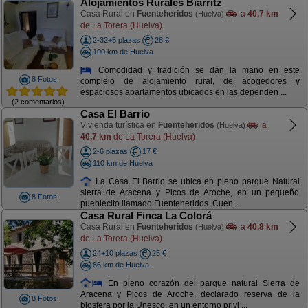
Alojamientos Rurales Biarritz
Casa Rural en
Fuenteheridos
a
40,7 km
(Huelva)
de La Torera (Huelva)
2-32+5 plazas
28 €
100 km de Huelva
Comodidad y tradición se dan la mano en este
8 Fotos
complejo de alojamiento rural, de acogedores y
espaciosos apartamentos ubicados en las dependen ...
(2 comentarios)
Casa El Barrio
Vivienda turística en
Fuenteheridos
a
(Huelva)
40,7 km
de La Torera (Huelva)
2-6 plazas
17 €
110 km de Huelva
La Casa El Barrio se ubica en pleno parque Natural
sierra de Aracena y Picos de Aroche, en un pequeño
8 Fotos
pueblecito llamado Fuenteheridos. Cuen ...
Casa Rural Finca La Colorá
Casa Rural en
Fuenteheridos
a
40,8 km
(Huelva)
de La Torera (Huelva)
24+10 plazas
25 €
86 km de Huelva
En pleno corazón del parque natural Sierra de
Aracena y Picos de Aroche, declarado reserva de la
8 Fotos
biosfera por la Unesco, en un entorno privi ...