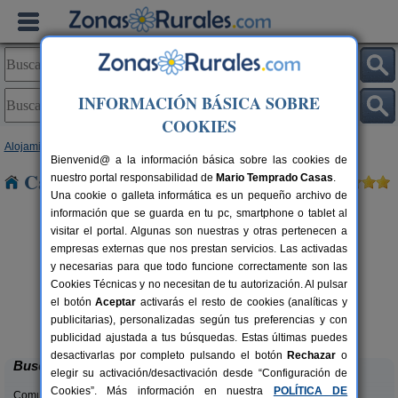
INFORMACIÓN BÁSICA SOBRE
COOKIES
Alojamientos
>
Andalucía
>
Huelva
> La Torera
Bienvenid@ a la información básica sobre las cookies de
Casas Rurales cerca de La Torera
nuestro portal responsabilidad de
Mario Temprado Casas
.
Una cookie o galleta informática es un pequeño archivo de
información que se guarda en tu pc, smartphone o tablet al
visitar el portal. Algunas son nuestras y otras pertenecen a
empresas externas que nos prestan servicios. Las activadas
y necesarias para que todo funcione correctamente son las
Cookies Técnicas y no necesitan de tu autorización. Al pulsar
Apartamentos Rurales Finca La
6+2 pers.
el botón
Aceptar
activarás el resto de cookies (analíticas y
40 €
Media Legua
rs.
desde
publicitarias), personalizadas según tus preferencias y con
 €
Aracena (Huelva)
publicidad ajustada a tus búsquedas. Estas últimas puedes
desactivarlas por completo pulsando el botón
Rechazar
o
Buscar
elegir su activación/desactivación desde “Configuración de
Cookies”. Más información en nuestra
POLÍTICA DE
Comunidades: