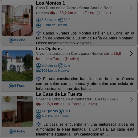
Los Montes 1
Casa Rural en
La Corte / Santa Ana La Real
a
33,2 km
de La Torera (Huelva)
(Huelva)
5-8 plazas
30 €
92 km de Huelva
Casas Rurales Los Montes está en La Corte, en la
región de Andalucía, a 13 km de Peña de Arias Montano.
8 Fotos
Ofrece alojamiento con wifi gratis, ...
Los Ojalvos
Vivienda turística en
Cortegana
a
35,8
(Huelva)
km
de La Torera (Huelva)
2-6 plazas
25 €
109 km de Huelva
Es una construcción tradicional de la sierra. Cuenta
con un salón con chimenea y otro salón con estufa de
8 Fotos
leña, cocina, un baño, dos habitac ...
La Casa de La Fuente
Vivienda turística en
Almonaster La Real
(Huelva)
a
35,9 km
de La Torera (Huelva)
4+2 plazas
25 €
100 km de Huelva
La casa se encuentra en una pintoresca aldea de
Almonaster la Real llamada la Canaleja. La casa está
8 Fotos
totalmente equipada. Hay calefacción en ...