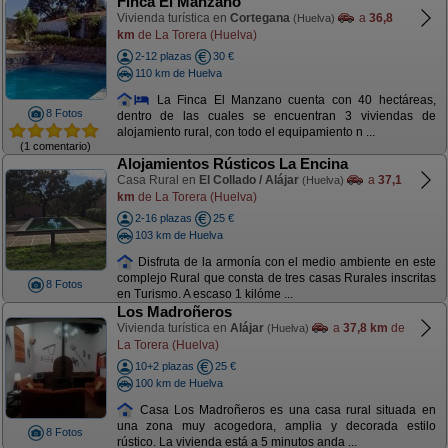
Finca El Manzano
Vivienda turística en
Cortegana
a
36,8
(Huelva)
km
de La Torera (Huelva)
2-12 plazas
30 €
110 km de Huelva
La Finca El Manzano cuenta con 40 hectáreas,
8 Fotos
dentro de las cuales se encuentran 3 viviendas de
alojamiento rural, con todo el equipamiento n ...
(1 comentario)
Alojamientos Rústicos La Encina
Casa Rural en
El Collado / Alájar
a
37,1
(Huelva)
km
de La Torera (Huelva)
2-16 plazas
25 €
103 km de Huelva
Disfruta de la armonía con el medio ambiente en este
complejo Rural que consta de tres casas Rurales inscritas
8 Fotos
en Turismo. A escaso 1 kilóme ...
Los Madroñeros
Vivienda turística en
Alájar
a
37,8 km
de
(Huelva)
La Torera (Huelva)
10+2 plazas
25 €
100 km de Huelva
Casa Los Madroñeros es una casa rural situada en
una zona muy acogedora, amplia y decorada estilo
8 Fotos
rústico. La vivienda está a 5 minutos anda ...