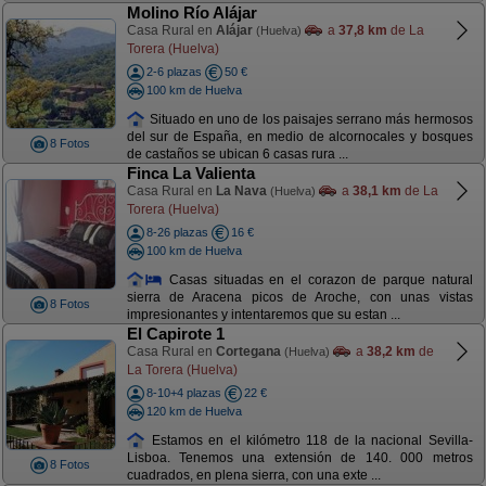
Molino Río Alájar
Casa Rural en
Alájar
a
37,8 km
de La
(Huelva)
Torera (Huelva)
2-6 plazas
50 €
100 km de Huelva
Situado en uno de los paisajes serrano más hermosos
del sur de España, en medio de alcornocales y bosques
8 Fotos
de castaños se ubican 6 casas rura ...
Finca La Valienta
Casa Rural en
La Nava
a
38,1 km
de La
(Huelva)
Torera (Huelva)
8-26 plazas
16 €
100 km de Huelva
Casas situadas en el corazon de parque natural
sierra de Aracena picos de Aroche, con unas vistas
8 Fotos
impresionantes y intentaremos que su estan ...
El Capirote 1
Casa Rural en
Cortegana
a
38,2 km
de
(Huelva)
La Torera (Huelva)
8-10+4 plazas
22 €
120 km de Huelva
Estamos en el kilómetro 118 de la nacional Sevilla-
Lisboa. Tenemos una extensión de 140. 000 metros
8 Fotos
cuadrados, en plena sierra, con una exte ...