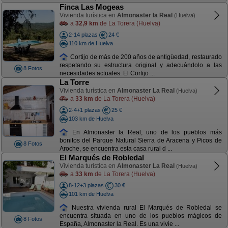
Finca Las Mogeas
Vivienda turística en
Almonaster la Real
(Huelva)
a
32,9 km
de La Torera (Huelva)
2-14 plazas
24 €
110 km de Huelva
Cortijo de más de 200 años de antigüedad, restaurado
respetando su estructura original y adecuándolo a las
8 Fotos
necesidades actuales. El Cortijo ...
La Torre
Vivienda turística en
Almonaster La Real
(Huelva)
a
33 km
de La Torera (Huelva)
2-4+1 plazas
25 €
103 km de Huelva
En Almonaster la Real, uno de los pueblos más
bonitos del Parque Natural Sierra de Aracena y Picos de
8 Fotos
Aroche, se encuentra esta casa rural d ...
El Marqués de Robledal
Vivienda turística en
Almonaster La Real
(Huelva)
a
33 km
de La Torera (Huelva)
8-12+3 plazas
30 €
101 km de Huelva
Nuestra vivienda rural El Marqués de Robledal se
encuentra situada en uno de los pueblos mágicos de
8 Fotos
España, Almonaster la Real. Es una vivie ...