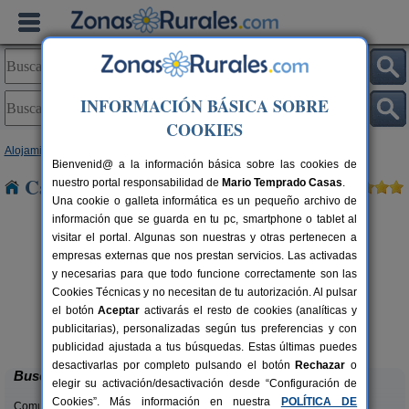
INFORMACIÓN BÁSICA SOBRE
COOKIES
Alojamientos
>
Andalucía
>
Huelva
> El Buitron
Bienvenid@ a la información básica sobre las cookies de
Casas Rurales cerca de El Buitron
nuestro portal responsabilidad de
Mario Temprado Casas
.
Una cookie o galleta informática es un pequeño archivo de
información que se guarda en tu pc, smartphone o tablet al
visitar el portal. Algunas son nuestras y otras pertenecen a
empresas externas que nos prestan servicios. Las activadas
y necesarias para que todo funcione correctamente son las
Cookies Técnicas y no necesitan de tu autorización. Al pulsar
Apartamentos Rurales Finca La
6+2 pers.
el botón
Aceptar
activarás el resto de cookies (analíticas y
40 €
Media Legua
rs.
desde
publicitarias), personalizadas según tus preferencias y con
 €
Aracena (Huelva)
publicidad ajustada a tus búsquedas. Estas últimas puedes
desactivarlas por completo pulsando el botón
Rechazar
o
Buscar
elegir su activación/desactivación desde “Configuración de
Cookies”. Más información en nuestra
POLÍTICA DE
Comunidades: