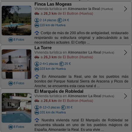
Finca Las Mogeas
Vivienda turística en
Almonaster la Real
(Huelva)
a
26,3 km
de El Buitron (Huelva)
2-14 plazas
24 €
110 km de Huelva
Cortijo de más de 200 años de antigüedad, restaurado
respetando su estructura original y adecuándolo a las
8 Fotos
necesidades actuales. El Cortijo ...
La Torre
Vivienda turística en
Almonaster La Real
(Huelva)
a
26,3 km
de El Buitron (Huelva)
2-4+1 plazas
25 €
103 km de Huelva
En Almonaster la Real, uno de los pueblos más
bonitos del Parque Natural Sierra de Aracena y Picos de
8 Fotos
Aroche, se encuentra esta casa rural d ...
El Marqués de Robledal
Vivienda turística en
Almonaster La Real
(Huelva)
a
26,4 km
de El Buitron (Huelva)
8-12+3 plazas
30 €
101 km de Huelva
Nuestra vivienda rural El Marqués de Robledal se
encuentra situada en uno de los pueblos mágicos de
8 Fotos
España, Almonaster la Real. Es una vivie ...