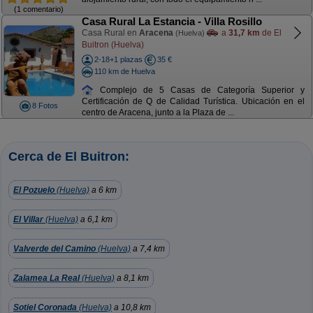
(1 comentario)
Casa Rural La Estancia - Villa Rosillo
Casa Rural en
Aracena
a
31,7 km
de El
(Huelva)
Buitron (Huelva)
2-18+1 plazas
35 €
110 km de Huelva
Complejo de 5 Casas de Categoría Superior y
Certificación de Q de Calidad Turística. Ubicación en el
8 Fotos
centro de Aracena, junto a la Plaza de ...
Cerca de El Buitron:
El Pozuelo
(Huelva)
a 6 km
El Villar
(Huelva)
a 6,1 km
Valverde del Camino
(Huelva)
a 7,4 km
Zalamea La Real
(Huelva)
a 8,1 km
Sotiel Coronada
(Huelva)
a 10,8 km