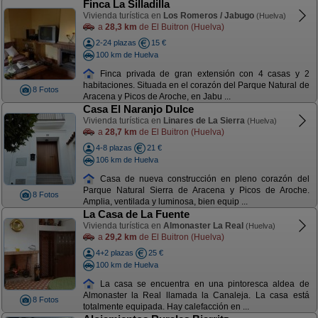
Finca La Silladilla
Vivienda turística en
Los Romeros / Jabugo
(Huelva)
a
28,3 km
de El Buitron (Huelva)
2-24 plazas
15 €
100 km de Huelva
Finca privada de gran extensión con 4 casas y 2
habitaciones. Situada en el corazón del Parque Natural de
8 Fotos
Aracena y Picos de Aroche, en Jabu ...
Casa El Naranjo Dulce
Vivienda turística en
Linares de La Sierra
(Huelva)
a
28,7 km
de El Buitron (Huelva)
4-8 plazas
21 €
106 km de Huelva
Casa de nueva construcción en pleno corazón del
Parque Natural Sierra de Aracena y Picos de Aroche.
8 Fotos
Amplia, ventilada y luminosa, bien equip ...
La Casa de La Fuente
Vivienda turística en
Almonaster La Real
(Huelva)
a
29,2 km
de El Buitron (Huelva)
4+2 plazas
25 €
100 km de Huelva
La casa se encuentra en una pintoresca aldea de
Almonaster la Real llamada la Canaleja. La casa está
8 Fotos
totalmente equipada. Hay calefacción en ...