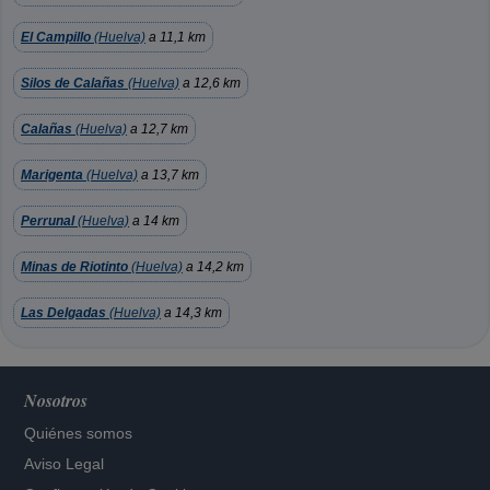
El Campillo
(Huelva)
a 11,1 km
Silos de Calañas
(Huelva)
a 12,6 km
Calañas
(Huelva)
a 12,7 km
Marigenta
(Huelva)
a 13,7 km
Perrunal
(Huelva)
a 14 km
Minas de Riotinto
(Huelva)
a 14,2 km
Las Delgadas
(Huelva)
a 14,3 km
Nosotros
Quiénes somos
Aviso Legal