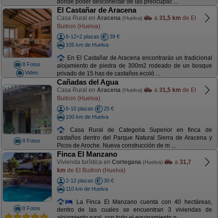
dónde poder desconectar de las preocupac ...
El Castañar de Aracena
Casa Rural en
Aracena
a
31,5 km
de El
(Huelva)
Buitron (Huelva)
6-12+2 plazas
39 €
105 km de Huelva
En El Castañar de Aracena encontrarás un tradicional
8 Fotos
alojamiento de piedra de 300m2 rodeado de un bosque
Video
privado de 15 has de castaños ecoló ...
Cañadas del Agua
Casa Rural en
Aracena
a
31,5 km
de El
(Huelva)
Buitron (Huelva)
6-10 plazas
25 €
100 km de Huelva
Casa Rural de Categoria Superior en finca de
castaños dentro del Parque Natural Sierra de Aracena y
8 Fotos
Picos de Aroche. Nueva construcción de m ...
Finca El Manzano
Vivienda turística en
Cortegana
a
31,7
(Huelva)
km
de El Buitron (Huelva)
2-12 plazas
30 €
110 km de Huelva
La Finca El Manzano cuenta con 40 hectáreas,
8 Fotos
dentro de las cuales se encuentran 3 viviendas de
alojamiento rural, con todo el equipamiento n ...