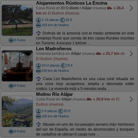
Alojamientos Rústicos La Encina
Casa Rural en
El Collado / Alájar
a
26,4
(Huelva)
km
de El Buitron (Huelva)
2-16 plazas
25 €
103 km de Huelva
Disfruta de la armonía con el medio ambiente en este
complejo Rural que consta de tres casas Rurales inscritas
8 Fotos
en Turismo. A escaso 1 kilóme ...
Los Madroñeros
Vivienda turística en
Alájar
a
26,7 km
de
(Huelva)
El Buitron (Huelva)
10+2 plazas
25 €
100 km de Huelva
Casa Los Madroñeros es una casa rural situada en
una zona muy acogedora, amplia y decorada estilo
8 Fotos
rústico. La vivienda está a 5 minutos anda ...
Molino Río Alájar
Casa Rural en
Alájar
a
26,9 km
de El
(Huelva)
Buitron (Huelva)
2-6 plazas
50 €
100 km de Huelva
Situado en uno de los paisajes serrano más hermosos
del sur de España, en medio de alcornocales y bosques
8 Fotos
de castaños se ubican 6 casas rura ...