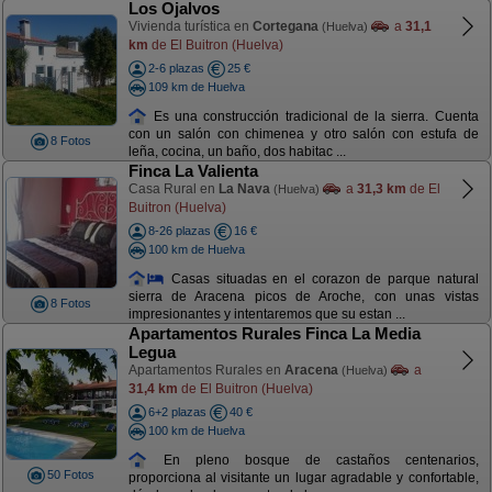
Los Ojalvos
Vivienda turística en
Cortegana
a
31,1
(Huelva)
km
de El Buitron (Huelva)
2-6 plazas
25 €
109 km de Huelva
Es una construcción tradicional de la sierra. Cuenta
con un salón con chimenea y otro salón con estufa de
8 Fotos
leña, cocina, un baño, dos habitac ...
Finca La Valienta
Casa Rural en
La Nava
a
31,3 km
de El
(Huelva)
Buitron (Huelva)
8-26 plazas
16 €
100 km de Huelva
Casas situadas en el corazon de parque natural
sierra de Aracena picos de Aroche, con unas vistas
8 Fotos
impresionantes y intentaremos que su estan ...
Apartamentos Rurales Finca La Media
Legua
Apartamentos Rurales en
Aracena
a
(Huelva)
31,4 km
de El Buitron (Huelva)
6+2 plazas
40 €
100 km de Huelva
En pleno bosque de castaños centenarios,
50 Fotos
proporciona al visitante un lugar agradable y confortable,