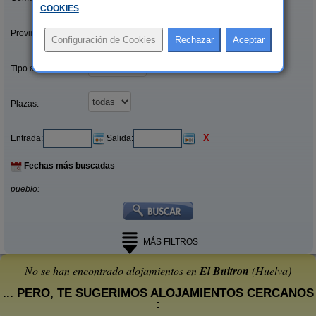
COOKIES
.
Provincias/Islas:
Tipo alquiler:
Plazas:
X
Entrada:
Salida:
Fechas más buscadas
pueblo:
MÁS FILTROS
No se han encontrado alojamientos en
El Buitron
(Huelva)
... PERO, TE SUGERIMOS ALOJAMIENTOS CERCANOS
: