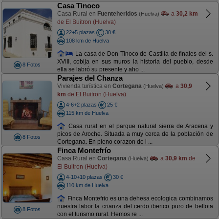
Casa Tinoco
Casa Rural en
Fuenteheridos
a
30,2 km
(Huelva)
de El Buitron (Huelva)
22+5 plazas
30 €
108 km de Huelva
La casa de Don Tinoco de Castilla de finales del s.
XVIII, cobija en sus muros la historia del pueblo, desde
8 Fotos
ella se labró su presente y aho ...
Parajes del Chanza
Vivienda turística en
Cortegana
a
30,9
(Huelva)
km
de El Buitron (Huelva)
4-6+2 plazas
25 €
115 km de Huelva
Casa rural en el parque natural sierra de Aracena y
picos de Aroche. Situada a muy cerca de la población de
8 Fotos
Cortegana. En pleno corazon de l ...
Finca Montefrío
Casa Rural en
Cortegana
a
30,9 km
de
(Huelva)
El Buitron (Huelva)
4-10+10 plazas
30 €
110 km de Huelva
Finca Montefrio es una dehesa ecologica combinamos
nuestra labor la crianza del cerdo iberico puro de bellota
8 Fotos
con el turismo rural. Hemos re ...