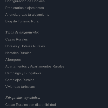
Configuración de Cookies
Propietarios alojamientos
Anuncia gratis tu alojamiento
Blog de Turismo Rural
Tipos de alojamiento:
Casas Rurales
Hoteles
y
Hoteles Rurales
Hostales Rurales
Albergues
Apartamentos
y
Apartamentos Rurales
Campings y Bungalows
Complejos Rurales
Viviendas turísticas
Búsquedas especiales:
Casas Rurales con disponibilidad