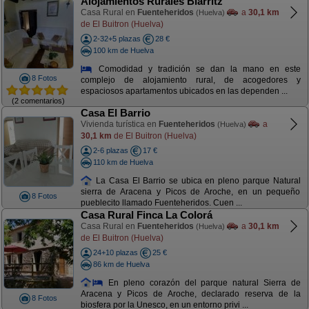
Alojamientos Rurales Biarritz
Casa Rural en
Fuenteheridos
a
30,1 km
(Huelva)
de El Buitron (Huelva)
2-32+5 plazas
28 €
100 km de Huelva
Comodidad y tradición se dan la mano en este
8 Fotos
complejo de alojamiento rural, de acogedores y
espaciosos apartamentos ubicados en las dependen ...
(2 comentarios)
Casa El Barrio
Vivienda turística en
Fuenteheridos
a
(Huelva)
30,1 km
de El Buitron (Huelva)
2-6 plazas
17 €
110 km de Huelva
La Casa El Barrio se ubica en pleno parque Natural
sierra de Aracena y Picos de Aroche, en un pequeño
8 Fotos
pueblecito llamado Fuenteheridos. Cuen ...
Casa Rural Finca La Colorá
Casa Rural en
Fuenteheridos
a
30,1 km
(Huelva)
de El Buitron (Huelva)
24+10 plazas
25 €
86 km de Huelva
En pleno corazón del parque natural Sierra de
Aracena y Picos de Aroche, declarado reserva de la
8 Fotos
biosfera por la Unesco, en un entorno privi ...