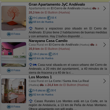
Gran Apartamento JyC Andévalo
Apartamento en
El Cerro de Andévalo
a
(Huelva)
20,3 km
de El Buitron (Huelva)
4+1 plazas
55 €
68 km de Huelva
Nuevo y espacioso piso situado en El Cerro de
Andévalo. El piso tiene 2 habitaciones de buenas medidas
8 Fotos
y con armarios. Hay 2 baños disponibl ...
Narayana Casa Camilo
Casa Rural en
El Cerro de Andévalo
a
(Huelva)
20,9 km
de El Buitron (Huelva)
18+2 plazas
25 €
63 km de Huelva
Casa rural situada en el casco urbano del Cerro de
Andevalo, a 20 mtrs del ayuntamient,. a 40 minutos de la
8 Fotos
sierra de Aracena y a 40 de la c ...
Los Montes 1
Casa Rural en
La Corte / Santa Ana La Real
a
24,4 km
de El Buitron (Huelva)
(Huelva)
5-8 plazas
30 €
92 km de Huelva
Casas Rurales Los Montes está en La Corte, en la
región de Andalucía, a 13 km de Peña de Arias Montano.
8 Fotos
Ofrece alojamiento con wifi gratis, ...