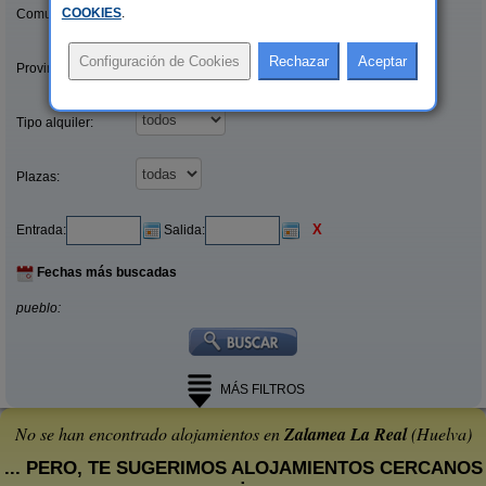
COOKIES
.
Comunidades:
Provincias/Islas:
Tipo alquiler:
Plazas:
X
Entrada:
Salida:
Fechas más buscadas
pueblo:
MÁS FILTROS
No se han encontrado alojamientos en
Zalamea La Real
(Huelva)
... PERO, TE SUGERIMOS ALOJAMIENTOS CERCANOS
: