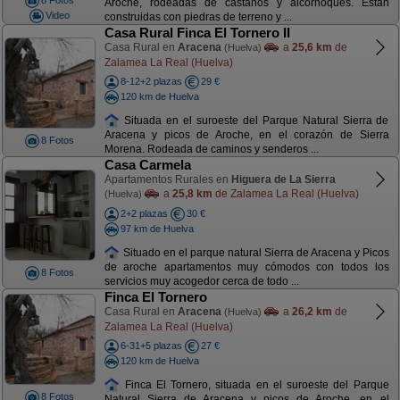
8 Fotos
Aroche, rodeadas de castaños y alcornoques. Están
Video
construidas con piedras de terreno y ...
Casa Rural Finca El Tornero II
Casa Rural en
Aracena
a
25,6 km
de
(Huelva)
Zalamea La Real (Huelva)
8-12+2 plazas
29 €
120 km de Huelva
Situada en el suroeste del Parque Natural Sierra de
Aracena y picos de Aroche, en el corazón de Sierra
8 Fotos
Morena. Rodeada de caminos y senderos ...
Casa Carmela
Apartamentos Rurales en
Higuera de La Sierra
a
25,8 km
de Zalamea La Real (Huelva)
(Huelva)
2+2 plazas
30 €
97 km de Huelva
Situado en el parque natural Sierra de Aracena y Picos
de aroche apartamentos muy cómodos con todos los
8 Fotos
servicios muy acogedor cerca de todo ...
Finca El Tornero
Casa Rural en
Aracena
a
26,2 km
de
(Huelva)
Zalamea La Real (Huelva)
6-31+5 plazas
27 €
120 km de Huelva
Finca El Tornero, situada en el suroeste del Parque
8 Fotos
Natural Sierra de Aracena y picos de Aroche, en el