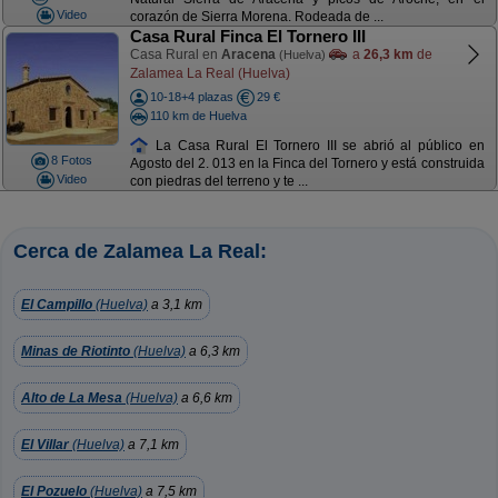
Video
corazón de Sierra Morena. Rodeada de ...
Casa Rural Finca El Tornero III
Casa Rural en
Aracena
a
26,3 km
de
(Huelva)
Zalamea La Real (Huelva)
10-18+4 plazas
29 €
110 km de Huelva
La Casa Rural El Tornero III se abrió al público en
8 Fotos
Agosto del 2. 013 en la Finca del Tornero y está construida
Video
con piedras del terreno y te ...
Cerca de Zalamea La Real:
El Campillo
(Huelva)
a 3,1 km
Minas de Riotinto
(Huelva)
a 6,3 km
Alto de La Mesa
(Huelva)
a 6,6 km
El Villar
(Huelva)
a 7,1 km
El Pozuelo
(Huelva)
a 7,5 km