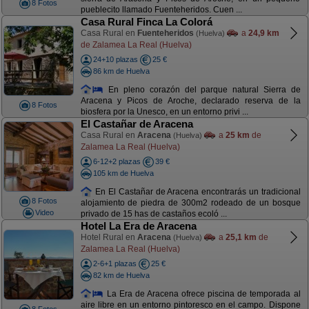
8 Fotos
pueblecito llamado Fuenteheridos. Cuen ...
Casa Rural Finca La Colorá
Casa Rural en
Fuenteheridos
a
24,9 km
(Huelva)
de Zalamea La Real (Huelva)
24+10 plazas
25 €
86 km de Huelva
En pleno corazón del parque natural Sierra de
Aracena y Picos de Aroche, declarado reserva de la
8 Fotos
biosfera por la Unesco, en un entorno privi ...
El Castañar de Aracena
Casa Rural en
Aracena
a
25 km
de
(Huelva)
Zalamea La Real (Huelva)
6-12+2 plazas
39 €
105 km de Huelva
En El Castañar de Aracena encontrarás un tradicional
8 Fotos
alojamiento de piedra de 300m2 rodeado de un bosque
Video
privado de 15 has de castaños ecoló ...
Hotel La Era de Aracena
Hotel Rural en
Aracena
a
25,1 km
de
(Huelva)
Zalamea La Real (Huelva)
2-6+1 plazas
25 €
82 km de Huelva
La Era de Aracena ofrece piscina de temporada al
aire libre en un entorno pintoresco en el campo. Dispone