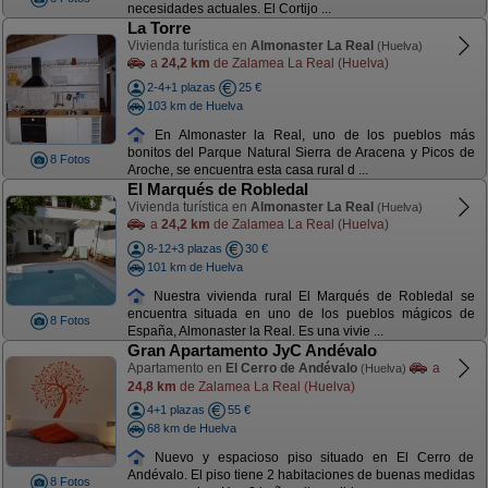
necesidades actuales. El Cortijo ...
La Torre
Vivienda turística en
Almonaster La Real
(Huelva)
a
24,2 km
de Zalamea La Real (Huelva)
2-4+1 plazas
25 €
103 km de Huelva
En Almonaster la Real, uno de los pueblos más
bonitos del Parque Natural Sierra de Aracena y Picos de
8 Fotos
Aroche, se encuentra esta casa rural d ...
El Marqués de Robledal
Vivienda turística en
Almonaster La Real
(Huelva)
a
24,2 km
de Zalamea La Real (Huelva)
8-12+3 plazas
30 €
101 km de Huelva
Nuestra vivienda rural El Marqués de Robledal se
encuentra situada en uno de los pueblos mágicos de
8 Fotos
España, Almonaster la Real. Es una vivie ...
Gran Apartamento JyC Andévalo
Apartamento en
El Cerro de Andévalo
a
(Huelva)
24,8 km
de Zalamea La Real (Huelva)
4+1 plazas
55 €
68 km de Huelva
Nuevo y espacioso piso situado en El Cerro de
Andévalo. El piso tiene 2 habitaciones de buenas medidas
8 Fotos