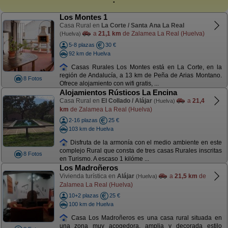
Los Montes 1
Casa Rural en
La Corte / Santa Ana La Real
a
21,1 km
de Zalamea La Real (Huelva)
(Huelva)
5-8 plazas
30 €
92 km de Huelva
Casas Rurales Los Montes está en La Corte, en la
región de Andalucía, a 13 km de Peña de Arias Montano.
8 Fotos
Ofrece alojamiento con wifi gratis, ...
Alojamientos Rústicos La Encina
Casa Rural en
El Collado / Alájar
a
21,4
(Huelva)
km
de Zalamea La Real (Huelva)
2-16 plazas
25 €
103 km de Huelva
Disfruta de la armonía con el medio ambiente en este
complejo Rural que consta de tres casas Rurales inscritas
8 Fotos
en Turismo. A escaso 1 kilóme ...
Los Madroñeros
Vivienda turística en
Alájar
a
21,5 km
de
(Huelva)
Zalamea La Real (Huelva)
10+2 plazas
25 €
100 km de Huelva
Casa Los Madroñeros es una casa rural situada en
una zona muy acogedora, amplia y decorada estilo