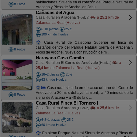
habitaciones. Situada en el corazón del Parque Natural de
8 Fotos
Aracena y Picos de Aroche, en Jabu ...
Cañadas del Agua
Casa Rural en
Aracena
a
25,2 km
de
(Huelva)
Zalamea La Real (Huelva)
6-10 plazas
25 €
100 km de Huelva
Casa Rural de Categoria Superior en finca de
castaños dentro del Parque Natural Sierra de Aracena y
8 Fotos
Picos de Aroche. Nueva construcción de m ...
Narayana Casa Camilo
Casa Rural en
El Cerro de Andévalo
a
(Huelva)
25,4 km
de Zalamea La Real (Huelva)
18+2 plazas
25 €
63 km de Huelva
Casa rural situada en el casco urbano del Cerro de
Andevalo, a 20 mtrs del ayuntamient,. a 40 minutos de la
8 Fotos
sierra de Aracena y a 40 de la c ...
Casa Rural Finca El Tornero I
Casa Rural en
Aracena
a
25,6 km
de
(Huelva)
Zalamea La Real (Huelva)
6-8+1 plazas
25 €
60 km de Huelva
En pleno Parque Natural Sierra de Aracena y Picos de