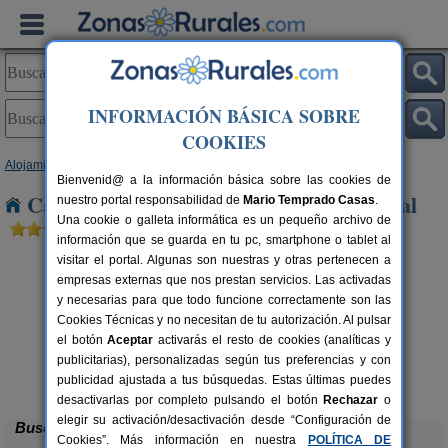
INFORMACIÓN BÁSICA SOBRE
COOKIES
Alojamientos
>
Andalucía
>
Huelva
> Zalamea La Real
Bienvenid@ a la información básica sobre las cookies de
Casas Rurales cerca de Zalamea La Real
nuestro portal responsabilidad de
Mario Temprado Casas
.
Una cookie o galleta informática es un pequeño archivo de
información que se guarda en tu pc, smartphone o tablet al
visitar el portal. Algunas son nuestras y otras pertenecen a
empresas externas que nos prestan servicios. Las activadas
y necesarias para que todo funcione correctamente son las
Cookies Técnicas y no necesitan de tu autorización. Al pulsar
el botón
Aceptar
activarás el resto de cookies (analíticas y
Apartamentos Rurales Finca La
6+2 pers.
publicitarias), personalizadas según tus preferencias y con
40 €
Media Legua
rs.
desde
 €
publicidad ajustada a tus búsquedas. Estas últimas puedes
Aracena (Huelva)
desactivarlas por completo pulsando el botón
Rechazar
o
elegir su activación/desactivación desde “Configuración de
Buscar
Cookies”. Más información en nuestra
POLÍTICA DE