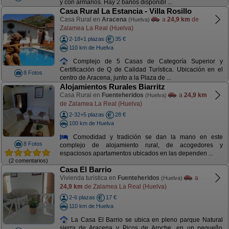
y con armarios. Hay 2 baños disponibl ...
Casa Rural La Estancia - Villa Rosillo
Casa Rural en
Aracena
a
24,9 km
de
(Huelva)
Zalamea La Real (Huelva)
2-18+1 plazas
35 €
110 km de Huelva
Complejo de 5 Casas de Categoría Superior y
Certificación de Q de Calidad Turística. Ubicación en el
8 Fotos
centro de Aracena, junto a la Plaza de ...
Alojamientos Rurales Biarritz
Casa Rural en
Fuenteheridos
a
24,9 km
(Huelva)
de Zalamea La Real (Huelva)
2-32+5 plazas
28 €
100 km de Huelva
Comodidad y tradición se dan la mano en este
8 Fotos
complejo de alojamiento rural, de acogedores y
espaciosos apartamentos ubicados en las dependen ...
(2 comentarios)
Casa El Barrio
Vivienda turística en
Fuenteheridos
a
(Huelva)
24,9 km
de Zalamea La Real (Huelva)
2-6 plazas
17 €
110 km de Huelva
La Casa El Barrio se ubica en pleno parque Natural
sierra de Aracena y Picos de Aroche, en un pequeño