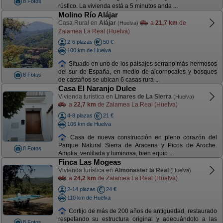
8 Fotos
rústico. La vivienda está a 5 minutos anda ...
Molino Río Alájar
Casa Rural en
Alájar
a
21,7 km
de
(Huelva)
Zalamea La Real (Huelva)
2-6 plazas
50 €
100 km de Huelva
Situado en uno de los paisajes serrano más hermosos
del sur de España, en medio de alcornocales y bosques
8 Fotos
de castaños se ubican 6 casas rura ...
Casa El Naranjo Dulce
Vivienda turística en
Linares de La Sierra
(Huelva)
a
22,7 km
de Zalamea La Real (Huelva)
4-8 plazas
21 €
106 km de Huelva
Casa de nueva construcción en pleno corazón del
Parque Natural Sierra de Aracena y Picos de Aroche.
8 Fotos
Amplia, ventilada y luminosa, bien equip ...
Finca Las Mogeas
Vivienda turística en
Almonaster la Real
(Huelva)
a
24,2 km
de Zalamea La Real (Huelva)
2-14 plazas
24 €
110 km de Huelva
Cortijo de más de 200 años de antigüedad, restaurado
respetando su estructura original y adecuándolo a las
8 Fotos