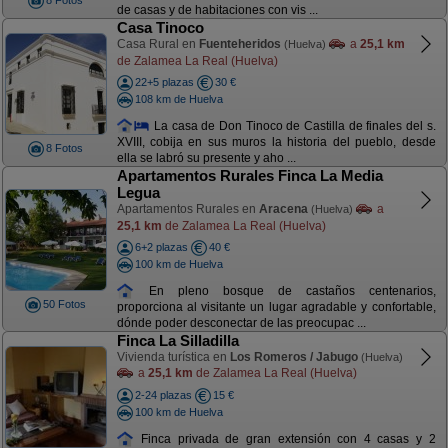
8 Fotos
de casas y de habitaciones con vis ...
Casa Tinoco
Casa Rural en
Fuenteheridos
a
25,1 km
(Huelva)
de Zalamea La Real (Huelva)
22+5 plazas
30 €
108 km de Huelva
La casa de Don Tinoco de Castilla de finales del s.
XVIII, cobija en sus muros la historia del pueblo, desde
8 Fotos
ella se labró su presente y aho ...
Apartamentos Rurales Finca La Media
Legua
Apartamentos Rurales en
Aracena
a
(Huelva)
25,1 km
de Zalamea La Real (Huelva)
6+2 plazas
40 €
100 km de Huelva
En pleno bosque de castaños centenarios,
50 Fotos
proporciona al visitante un lugar agradable y confortable,
dónde poder desconectar de las preocupac ...
Finca La Silladilla
Vivienda turística en
Los Romeros / Jabugo
(Huelva)
a
25,1 km
de Zalamea La Real (Huelva)
2-24 plazas
15 €
100 km de Huelva
Finca privada de gran extensión con 4 casas y 2