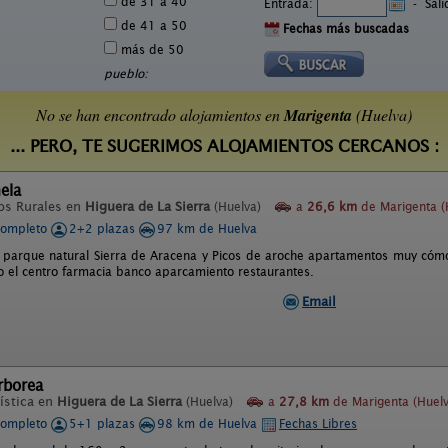
de 31 a 40
Entrada:
-
Sal
de 41 a 50
Fechas más buscadas
más de 50
pueblo:
No se han encontrado alojamientos en
Marigenta
(Huelva)
... PERO, TE SUGERIMOS ALOJAMIENTOS CERCANOS :
ela
os Rurales en
Higuera de La Sierra
(Huelva)
a
26,6 km
de Marigenta (
completo
2+2 plazas
97 km de Huelva
l parque natural Sierra de Aracena y Picos de aroche apartamentos muy cóm
o el centro farmacia banco aparcamiento restaurantes.
Email
rborea
ística en
Higuera de La Sierra
(Huelva)
a
27,8 km
de Marigenta (Huelv
completo
5+1 plazas
98 km de Huelva
Fechas Libres