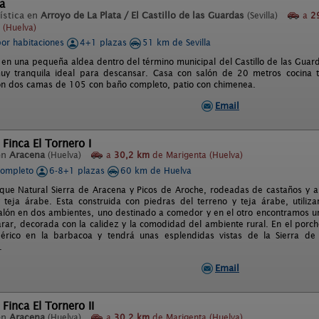
a
ística en
Arroyo de La Plata / El Castillo de las Guardas
(Sevilla)
a
2
 (Huelva)
por habitaciones
4+1 plazas
51 km de Sevilla
 en una pequeña aldea dentro del término municipal del Castillo de las Guar
uy tranquila ideal para descansar. Casa con salón de 20 metros cocina 
on dos camas de 105 con baño completo, patio con chimenea.
Email
 Finca El Tornero I
en
Aracena
(Huelva)
a
30,2 km
de Marigenta (Huelva)
completo
6-8+1 plazas
60 km de Huelva
que Natural Sierra de Aracena y Picos de Aroche, rodeadas de castaños y a
 teja árabe. Esta construida con piedras del terreno y teja árabe, utiliz
salón en dos ambientes, uno destinado a comedor y en el otro encontramos 
rar, decorada con la calidez y la comodidad del ambiente rural. En el porch
bérico en la barbacoa y tendrá unas esplendidas vistas de la Sierra d
.
Email
 Finca El Tornero II
en
Aracena
(Huelva)
a
30,2 km
de Marigenta (Huelva)