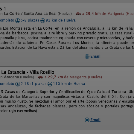
s 1
en
La Corte / Santa Ana La Real
(Huelva)
a
29,4 km
de Marigenta (Hue
completo
5-8 plazas
92 km de Huelva
s Los Montes está en La Corte, en la región de Andalucía, a 13 km de Peña
zona de barbacoa, piscina al aire libre y parking privado gratis. La casa rural
 pantalla plana, cocina totalmente equipada con nevera y microondas, y ba
 además de cafetera. En Casas Rurales Los Montes, la clientela puede pr
 jardín. Estación de La Nava está a 23 km del alojamiento, y La Gruta de las 
Email
La Estancia - Villa Rosillo
en
Aracena
(Huelva)
a
29,7 km
de Marigenta (Huelva)
completo
2-18+1 plazas
110 km de Huelva
5 Casas de Categoría Superior y Certificación de Q de Calidad Turística. Ubi
ruta de las Maravillas y con magníficas vistas al Castillo del S. XIII. Con jar
n mucho gusto. Se mezclan el amor por el arte (copas venecianas y escultur
sas andaluzas, de fachadas blancas, pero con zócalos y portales portugu
olor rojo (vermelhas).
Email