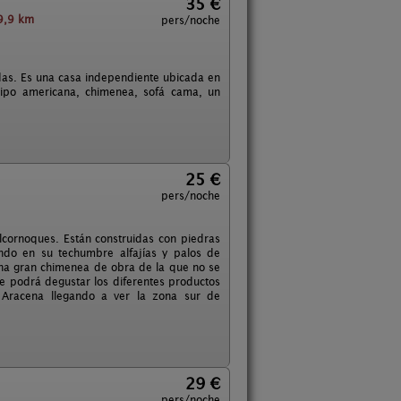
35 €
9,9 km
pers/noche
das. Es una casa independiente ubicada en
tipo americana, chimenea, sofá cama, un
25 €
pers/noche
lcornoques. Están construidas con piedras
ando en su techumbre alfajías y palos de
una gran chimenea de obra de la que no se
e podrá degustar los diferentes productos
e Aracena llegando a ver la zona sur de
29 €
pers/noche