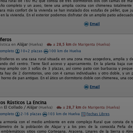
ienda rural de 160 m2 que consta de tres dormitorios dos con camas de ma
año completo y un aseo, tiene una amplia cocina con chimenea totalmente
ara más confort de la vivienda se han instalado dos estufas de péllet, que j
o en la vivienda. En el exterior podemos disfrutar de un amplio patio adecuad
Email
ñeros
ística en
Alájar
(Huelva)
a
28,5 km
de Marigenta (Huelva)
completo
10+2 plazas
100 km de Huelva
roñeros es una casa rural situada en una zona muy acogedora, amplia y deco
ndo del centro. Tiene fácil acceso y aparcamiento. En la planta baja cu
uy amplio con 3 sofás de 3 plazas, así como patio con barbacoa y pequeñ
ta hay de 2 dormitorios, uno con 4 camas individuales y otro doble, y un 
n horno de pan antiguo. En el ático un dormitorio doble con chimenea, una coc
Email
os Rústicos La Encina
en
El Collado / Alájar
(Huelva)
a
28,7 km
de Marigenta (Huelva)
completo
2-16 plazas
103 km de Huelva
Fechas Libres
la armonía con el medio ambiente en este complejo Rural que consta de tr
lómetro de la población de Alajar y a los pies de la conocida Peña de
emblemáticos sitios como Cortegana, Aracena, Linares de la Sierra o Alm