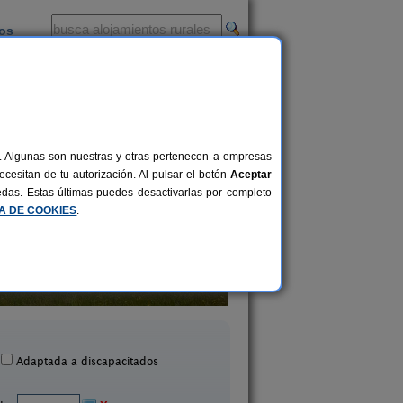
ios
-
al. Algunas son nuestras y otras pertenecen a empresas
cesitan de tu autorización. Al pulsar el botón
Aceptar
uedas. Estas últimas puedes desactivarlas por completo
CA DE COOKIES
.
El Marqués de Robledal
Hotel Mazagoni
8-12+3 pers.
30 €
lmonaster La Real (Huelva)
Mazagón (Huelva
desde
Adaptada a discapacitados