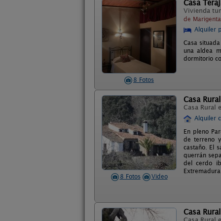
Casa Teraj
Vivienda tur
de Marigenta
Alquiler 
Casa situada
una aldea m
dormitorio c
8 Fotos
Casa Rural
Casa Rural 
Alquiler 
En pleno Par
de terreno y
castaño. El 
querrán sepa
del cerdo i
Extremadura
8 Fotos
Video
Casa Rural
Casa Rural 