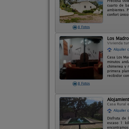
Preciosa viv
cuarto de b
ambientes. P
confort únic
8 Fotos
Los Madro
Vivienda tur
Alquiler 
Casa Los Mad
minutos anda
chimenea y m
primera plan
recibidor co
8 Fotos
Alojamient
Casa Rural 
Alquiler 
Disfruta de 
escaso 1 ki
encontramos 