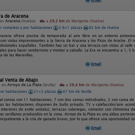
Email
ra de Aracena
 en
Aracena
(Huelva)
a
29,2 km
de Marigenta (Huelva)
er completo y por habitaciones
2-6+1 plazas
82 km de Huelva
racena ofrece piscina de temporada al aire libre en un entorno pintor
 con vistas impresionantes a la Sierra de Aracena y los Picos de Aroche. El 
adicionales españoles. También hay un bar y una terraza con vistas al valle
eales para hacer senderismo y montar a caballo. La Era se encuentra a 1, 5
ta de las Maravillas.
Email
al Venta de Abajo
l en
Arroyo de La Plata
(Sevilla)
a
29,4 km
de Marigenta (Huelva)
por habitaciones
21+2 plazas
47 km de Sevilla
ral consta con 11 habitaciones, 7 con dos camas individuales, 2 con cama de 
das las habitaciones disponen de baño privado, TV y calefacción/aire acon
s interiores de estilo andaluz, terrazas solariegas, comedor con chimenea de
jos sevillanos producidos en la zona. Arroyo de la Plata es una aldea pertenec
ncipalmente a la cría de ganado bravo, por lo que ofrece una oportunidad úni
Email