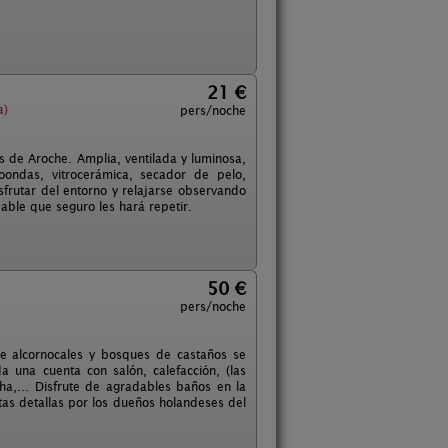
21 €
a)
pers/noche
s de Aroche. Amplia, ventilada y luminosa,
oondas, vitrocerámica, secador de pelo,
isfrutar del entorno y relajarse observando
dable que seguro les hará repetir.
50 €
pers/noche
e alcornocales y bosques de castaños se
 una cuenta con salón, calefacción, (las
ha,... Disfrute de agradables baños en la
tas detallas por los dueños holandeses del