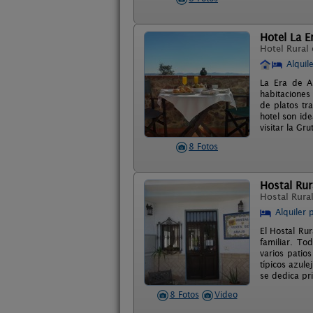
Hotel La E
Hotel Rural
Alquil
La Era de A
habitaciones
de platos tr
hotel son id
visitar la Gru
8 Fotos
Hostal Rur
Hostal Rura
Alquiler 
El Hostal Ru
familiar. To
varios patio
típicos azule
se dedica pri
8 Fotos
Video