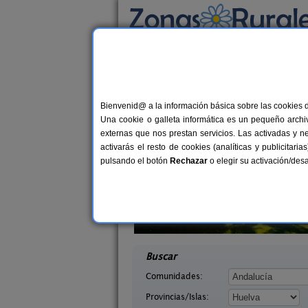
Busca por alojamiento
Alojamientos
>
Andalucía
>
Huelva
> Marigen
Casas Rurales cerca
Bienvenid@ a la información básica sobre las cookies 
Una cookie o galleta informática es un pequeño archiv
externas que nos prestan servicios. Las activadas y n
activarás el resto de cookies (analíticas y publicita
pulsando el botón
Rechazar
o elegir su activación/de
Apartamentos Rurales Finca La
6+
os Bravos
Media Legua
4+1 pers.
desd
37 €
elva)
Aracena (Huelva)
desde
Buscar
Comunidades:
Provincias/Islas: