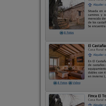
Alquiler 
Situada en 
caminos y s
merecido des
de los casta
Se encuentra
8 Fotos
El Castaña
Casa Rural 
Alquiler 
En El Castañ
de castaños 
equipamient
dobles con 4
en invierno )
8 Fotos
Video
Finca El T
Casa Rural 
Alquiler 