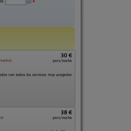
ida:
X
30 €
Huelva)
pers/noche
odos con todos los servicios muy acogedor
38 €
a)
pers/noche