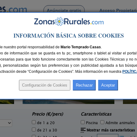
Anúnciate gratis
Acceso Propietar
Busca por pueblo
INFORMACIÓN BÁSICA SOBRE COOKIES
ta
 de Marigenta
de nuestro portal responsabilidad de
Mario Temprado Casas
.
o de información que se guarda en tu pc, smartphone o tablet al visitar el port
ecesarias para que todo funcione correctamente son las Cookies Técnicas y no ne
rias), personalizadas según tus preferencias y con publicidad ajustada a tus búsq
sactivación desde “Configuración de Cookies”. Más información en nuestra
POLÍTI
2 pers.
40 €
Cortijo Los Bogonales
6-12+1 pers.
e
30 €
Arroyomolinos de León (Huelva)
A
desde
Precio (€/pers)
Características
de 1 a 20
Piscina
Admite animales
de 21 a 30
Mostrar más características