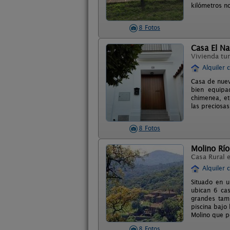
kilómetros n
8 Fotos
Casa El Na
Vivienda tur
Alquiler 
Casa de nuev
bien equipad
chimenea, etc
las preciosas
8 Fotos
Molino Río
Casa Rural 
Alquiler 
Situado en 
ubican 6 cas
grandes tamb
piscina bajo
Molino que p
8 Fotos