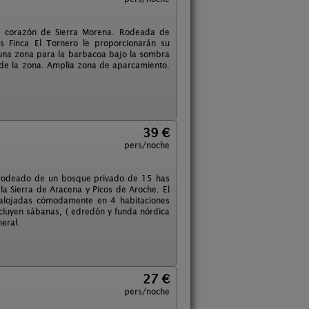
el corazón de Sierra Morena. Rodeada de
s Finca El Tornero le proporcionarán su
a una zona para la barbacoa bajo la sombra
s de la zona. Amplia zona de aparcamiento.
39 €
pers/noche
 rodeado de un bosque privado de 15 has
la Sierra de Aracena y Picos de Aroche. El
alojadas cómodamente en 4 habitaciones
cluyen sábanas, ( edredón y funda nórdica
neral.
27 €
pers/noche