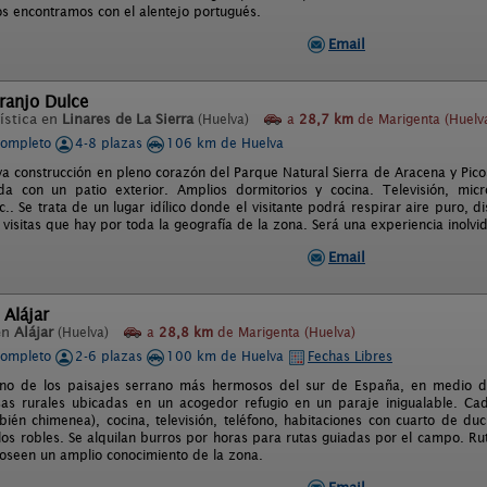
os encontramos con el alentejo portugués.
Email
ranjo Dulce
ística en
Linares de La Sierra
(Huelva)
a
28,7 km
de Marigenta (Huelv
completo
4-8 plazas
106 km de Huelva
a construcción en pleno corazón del Parque Natural Sierra de Aracena y Pico
a con un patio exterior. Amplios dormitorios y cocina. Televisión, micr
.. Se trata de un lugar idílico donde el visitante podrá respirar aire puro, d
 visitas que hay por toda la geografía de la zona. Será una experiencia inolvi
Email
 Alájar
en
Alájar
(Huelva)
a
28,8 km
de Marigenta (Huelva)
completo
2-6 plazas
100 km de Huelva
Fechas Libres
uno de los paisajes serrano más hermosos del sur de España, en medio d
as rurales ubicadas en un acogedor refugio en un paraje inigualable. Cada
ién chimenea), cocina, televisión, teléfono, habitaciones con cuarto de duc
 los robles. Se alquilan burros por horas para rutas guiadas por el campo. Ru
oseen un amplio conocimiento de la zona.