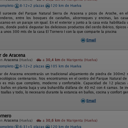
completo
8-12+2 plazas
120 km de Huelva
el suroeste del Parque Natural Sierra de Aracena y picos de Aroche, en 
enderos, entre los bosques de castaños, alcornoques y encinas, las casa
canso en un paraje sin igual. En el exterior y junto a la casa esta habilitad
ños, donde podrá degustar los deliciosos productos del cerdo ibérico, típico
 a unos 300 mts de la casa El Tornero I con la que comparte la piscina
Email
r de Aracena
en
Aracena
(Huelva)
a
30,4 km
de Marigenta (Huelva)
completo
6-12+2 plazas
105 km de Huelva
ar de Aracena encontrarás un tradicional alojamiento de piedra de 300m2
ecológicos centenarios. Nos encontramos en el centro del Parque Natural de 
o es más que completo, moderno y confortable. Capacidad de 12 plazas 
 baños en planta baja y una buhardilla diáfana de 40 m2 con 4 camas. Se in
, toallas y todo, lo necesario durante la estancia en baños, cocina y confort ge
Email
ornero
en
Aracena
(Huelva)
a
30,6 km
de Marigenta (Huelva)
completo
6-31+5 plazas
120 km de Huelva