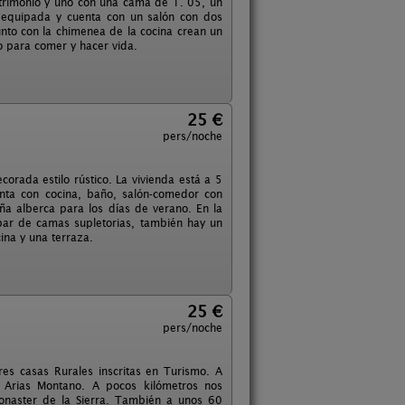
trimonio y uno con una cama de 1. 05, un
 equipada y cuenta con un salón con dos
unto con la chimenea de la cocina crean un
o para comer y hacer vida.
25 €
pers/noche
rada estilo rústico. La vivienda está a 5
enta con cocina, baño, salón-comedor con
a alberca para los días de verano. En la
par de camas supletorias, también hay un
ina y una terraza.
25 €
pers/noche
es casas Rurales inscritas en Turismo. A
 Arias Montano. A pocos kilómetros nos
onaster de la Sierra. También a unos 60