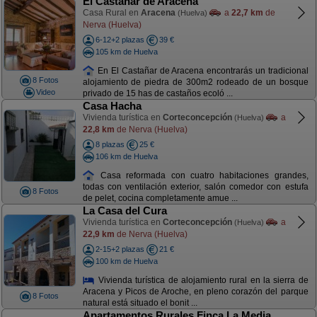
El Castañar de Aracena
Casa Rural en
Aracena
a
22,7 km
de
(Huelva)
Nerva (Huelva)
6-12+2 plazas
39 €
105 km de Huelva
En El Castañar de Aracena encontrarás un tradicional
8 Fotos
alojamiento de piedra de 300m2 rodeado de un bosque
Video
privado de 15 has de castaños ecoló ...
Casa Hacha
Vivienda turística en
Corteconcepción
a
(Huelva)
22,8 km
de Nerva (Huelva)
8 plazas
25 €
106 km de Huelva
Casa reformada con cuatro habitaciones grandes,
todas con ventilación exterior, salón comedor con estufa
8 Fotos
de pelet, cocina completamente amue ...
La Casa del Cura
Vivienda turística en
Corteconcepción
a
(Huelva)
22,9 km
de Nerva (Huelva)
2-15+2 plazas
21 €
100 km de Huelva
Vivienda turística de alojamiento rural en la sierra de
Aracena y Picos de Aroche, en pleno corazón del parque
8 Fotos
natural está situado el bonit ...
Apartamentos Rurales Finca La Media