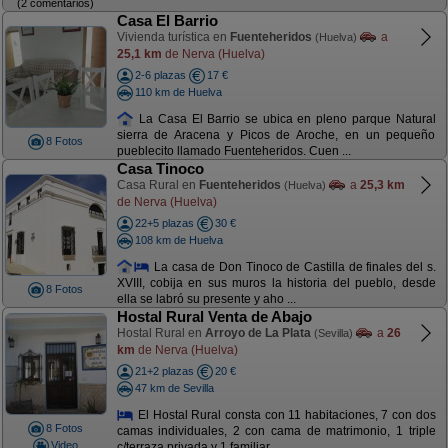
(2 comentarios)
Casa El Barrio
Vivienda turística en
Fuenteheridos
a
(Huelva)
25,1 km
de Nerva (Huelva)
2-6 plazas
17 €
110 km de Huelva
La Casa El Barrio se ubica en pleno parque Natural
sierra de Aracena y Picos de Aroche, en un pequeño
8 Fotos
pueblecito llamado Fuenteheridos. Cuen ...
Casa Tinoco
Casa Rural en
Fuenteheridos
a
25,3 km
(Huelva)
de Nerva (Huelva)
22+5 plazas
30 €
108 km de Huelva
La casa de Don Tinoco de Castilla de finales del s.
XVIII, cobija en sus muros la historia del pueblo, desde
8 Fotos
ella se labró su presente y aho ...
Hostal Rural Venta de Abajo
Hostal Rural en
Arroyo de La Plata
a
26
(Sevilla)
km
de Nerva (Huelva)
21+2 plazas
20 €
47 km de Sevilla
El Hostal Rural consta con 11 habitaciones, 7 con dos
8 Fotos
camas individuales, 2 con cama de matrimonio, 1 triple
Video
c/terraza privada y 1 familiar. ...