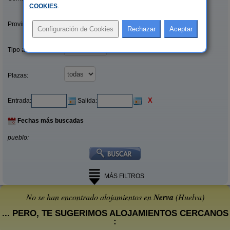
COOKIES
.
Provincias/Islas:
Tipo alquiler:
Plazas:
X
Entrada:
Salida:
Fechas más buscadas
pueblo:
MÁS FILTROS
No se han encontrado alojamientos en
Nerva
(Huelva)
... PERO, TE SUGERIMOS ALOJAMIENTOS CERCANOS
: