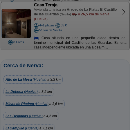
Casa Teraja
Vivienda turística en
Arroyo de La Plata / El Castillo
de las Guardas
a
26,5 km
de Nerva
(Sevilla)
(Huelva)
4+1 plazas
35 €
51 km de Sevilla
Casa situada en una pequeña aldea dentro del
8 Fotos
término municipal del Castillo de las Guardas. Es una
casa independiente ubicada en una aldea m ...
Cerca de Nerva:
Alto de La Mesa
(Huelva)
a 3,3 km
La Dehesa
(Huelva)
a 3,5 km
Minas de Riotinto
(Huelva)
a 3,6 km
Las Delgadas
(Huelva)
a 4,6 km
El Campillo
(Huelva)
a 7,1 km