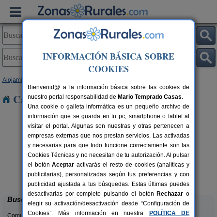
INFORMACIÓN BÁSICA SOBRE
COOKIES
Alojamientos
>
Andalucía
>
Huelva
> Nerva
Bienvenid@ a la información básica sobre las cookies de
Casas Rurales cerca de Nerva
nuestro portal responsabilidad de
Mario Temprado Casas
.
Una cookie o galleta informática es un pequeño archivo de
información que se guarda en tu pc, smartphone o tablet al
visitar el portal. Algunas son nuestras y otras pertenecen a
empresas externas que nos prestan servicios. Las activadas
y necesarias para que todo funcione correctamente son las
Cookies Técnicas y no necesitan de tu autorización. Al pulsar
rs.
el botón
Aceptar
activarás el resto de cookies (analíticas y
 €
Casa Mirador Los Bravos
4+1 pers.
publicitarias), personalizadas según tus preferencias y con
37 €
Aroche (Huelva)
desde
publicidad ajustada a tus búsquedas. Estas últimas puedes
desactivarlas por completo pulsando el botón
Rechazar
o
Buscar
elegir su activación/desactivación desde “Configuración de
Cookies”. Más información en nuestra
POLÍTICA DE
Comunidades: