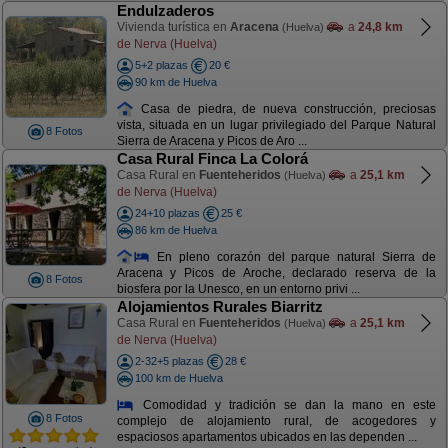
Endulzaderos
Vivienda turística en
Aracena
a
24,8 km
(Huelva)
de Nerva (Huelva)
5+2 plazas
20 €
90 km de Huelva
Casa de piedra, de nueva construcción, preciosas
vista, situada en un lugar privilegiado del Parque Natural
8 Fotos
Sierra de Aracena y Picos de Aro ...
Casa Rural Finca La Colorá
Casa Rural en
Fuenteheridos
a
25,1 km
(Huelva)
de Nerva (Huelva)
24+10 plazas
25 €
86 km de Huelva
En pleno corazón del parque natural Sierra de
Aracena y Picos de Aroche, declarado reserva de la
8 Fotos
biosfera por la Unesco, en un entorno privi ...
Alojamientos Rurales Biarritz
Casa Rural en
Fuenteheridos
a
25,1 km
(Huelva)
de Nerva (Huelva)
2-32+5 plazas
28 €
100 km de Huelva
Comodidad y tradición se dan la mano en este
8 Fotos
complejo de alojamiento rural, de acogedores y
espaciosos apartamentos ubicados en las dependen ...