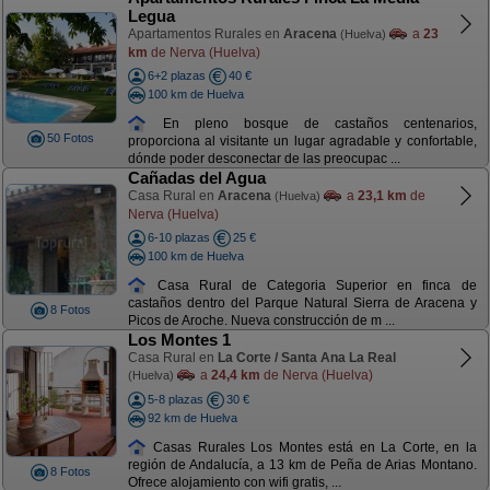
Legua
Apartamentos Rurales en
Aracena
a
23
(Huelva)
km
de Nerva (Huelva)
6+2 plazas
40 €
100 km de Huelva
En pleno bosque de castaños centenarios,
50 Fotos
proporciona al visitante un lugar agradable y confortable,
dónde poder desconectar de las preocupac ...
Cañadas del Agua
Casa Rural en
Aracena
a
23,1 km
de
(Huelva)
Nerva (Huelva)
6-10 plazas
25 €
100 km de Huelva
Casa Rural de Categoria Superior en finca de
castaños dentro del Parque Natural Sierra de Aracena y
8 Fotos
Picos de Aroche. Nueva construcción de m ...
Los Montes 1
Casa Rural en
La Corte / Santa Ana La Real
a
24,4 km
de Nerva (Huelva)
(Huelva)
5-8 plazas
30 €
92 km de Huelva
Casas Rurales Los Montes está en La Corte, en la
región de Andalucía, a 13 km de Peña de Arias Montano.
8 Fotos
Ofrece alojamiento con wifi gratis, ...