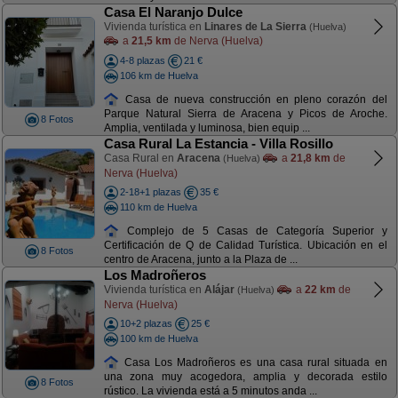
Casa El Naranjo Dulce
Vivienda turística en
Linares de La Sierra
(Huelva)
a
21,5 km
de Nerva (Huelva)
4-8 plazas
21 €
106 km de Huelva
Casa de nueva construcción en pleno corazón del
Parque Natural Sierra de Aracena y Picos de Aroche.
8 Fotos
Amplia, ventilada y luminosa, bien equip ...
Casa Rural La Estancia - Villa Rosillo
Casa Rural en
Aracena
a
21,8 km
de
(Huelva)
Nerva (Huelva)
2-18+1 plazas
35 €
110 km de Huelva
Complejo de 5 Casas de Categoría Superior y
Certificación de Q de Calidad Turística. Ubicación en el
8 Fotos
centro de Aracena, junto a la Plaza de ...
Los Madroñeros
Vivienda turística en
Alájar
a
22 km
de
(Huelva)
Nerva (Huelva)
10+2 plazas
25 €
100 km de Huelva
Casa Los Madroñeros es una casa rural situada en
una zona muy acogedora, amplia y decorada estilo
8 Fotos
rústico. La vivienda está a 5 minutos anda ...