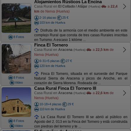
Alojamientos Rústicos La Encina
Casa Rural en
El Collado / Alájar
a
22,4
(Huelva)
km
de Nerva (Huelva)
2-16 plazas
25 €
103 km de Huelva
Disfruta de la armonía con el medio ambiente en este
complejo Rural que consta de tres casas Rurales inscritas
8 Fotos
en Turismo. A escaso 1 kilóme ...
Finca El Tornero
Casa Rural en
Aracena
a
22,5 km
de
(Huelva)
Nerva (Huelva)
6-31+5 plazas
27 €
120 km de Huelva
Finca El Tornero, situada en el suroeste del Parque
8 Fotos
Natural Sierra de Aracena y picos de Aroche, en el
Video
corazón de Sierra Morena. Rodeada de ...
Casa Rural Finca El Tornero III
Casa Rural en
Aracena
a
22,6 km
de
(Huelva)
Nerva (Huelva)
10-18+4 plazas
29 €
110 km de Huelva
La Casa Rural El Tornero III se abrió al público en
8 Fotos
Agosto del 2. 013 en la Finca del Tornero y está construida
Video
con piedras del terreno y te ...