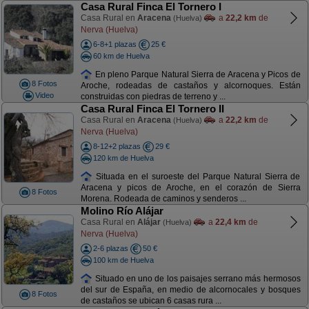
Casa Rural Finca El Tornero I
Casa Rural en
Aracena
a
22,2 km
de
(Huelva)
Nerva (Huelva)
6-8+1 plazas
25 €
60 km de Huelva
En pleno Parque Natural Sierra de Aracena y Picos de
8 Fotos
Aroche, rodeadas de castaños y alcornoques. Están
Video
construidas con piedras de terreno y ...
Casa Rural Finca El Tornero II
Casa Rural en
Aracena
a
22,2 km
de
(Huelva)
Nerva (Huelva)
8-12+2 plazas
29 €
120 km de Huelva
Situada en el suroeste del Parque Natural Sierra de
Aracena y picos de Aroche, en el corazón de Sierra
8 Fotos
Morena. Rodeada de caminos y senderos ...
Molino Río Alájar
Casa Rural en
Alájar
a
22,4 km
de
(Huelva)
Nerva (Huelva)
2-6 plazas
50 €
100 km de Huelva
Situado en uno de los paisajes serrano más hermosos
del sur de España, en medio de alcornocales y bosques
8 Fotos
de castaños se ubican 6 casas rura ...