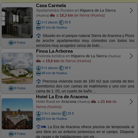
Casa Carmela
Apartamentos Rurales en
Higuera de La Sierra
a
18,3 km
de Nerva (Huelva)
(Huelva)
2+2 plazas
30 €
97 km de Huelva
Situado en el parque natural Sierra de Aracena y Picos
de aroche apartamentos muy cómodos con todos los
8 Fotos
servicios muy acogedor cerca de todo ...
Finca La Arborea
Vivienda turística en
Higuera de La Sierra
(Huelva)
a
19,6 km
de Nerva (Huelva)
5+1 plazas
38 €
98 km de Huelva
Preciosa vivienda rural de 160 m2 que consta de tres
dormitorios dos con camas de matrimonio y uno con una
8 Fotos
cama de 1. 05, un cuarto de baño ...
Hotel La Era de Aracena
Hotel Rural en
Aracena
a
21 km
de
(Huelva)
Nerva (Huelva)
2-6+1 plazas
25 €
82 km de Huelva
La Era de Aracena ofrece piscina de temporada al
aire libre en un entorno pintoresco en el campo. Dispone
8 Fotos
de casas y de habitaciones con vis ...