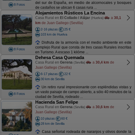
del sur de España, en medio de alcornocales y bosques
8 Fotos
de castaños se ubican 6 casas rura ...
Alojamientos Rústicos La Encina
Casa Rural en
El Collado / Alájar
a
30,1
(Huelva)
km
de Juan Gallego (Sevilla)
2-16 plazas
25 €
103 km de Huelva
Disfruta de la armonía con el medio ambiente en este
complejo Rural que consta de tres casas Rurales inscritas
8 Fotos
en Turismo. A escaso 1 kilóme ...
Dehesa Casa Quemada
Casa Rural en
Gerena
a
30,4 km
de
(Sevilla)
Juan Gallego (Sevilla)
6-17 plazas
22 €
30 km de Sevilla
Un retiro rural impresionante con espléndidas vistas y
un vasto paisaje de campo abierto, a sólo 40 minutos de la
8 Fotos
ciudad de Sevilla, rodeado ...
Hacienda San Felipe
Casa Rural en
Gerena
a
30,6 km
de
(Sevilla)
Juan Gallego (Sevilla)
10 plazas
60 €
28 km de Sevilla
Casa señorial rodeada de naranjos y olivos donde la