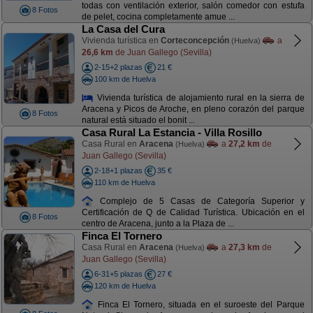
todas con ventilación exterior, salón comedor con estufa
8 Fotos
de pelet, cocina completamente amue ...
La Casa del Cura
Vivienda turística en
Corteconcepción
a
(Huelva)
26,6 km
de Juan Gallego (Sevilla)
2-15+2 plazas
21 €
100 km de Huelva
Vivienda turística de alojamiento rural en la sierra de
Aracena y Picos de Aroche, en pleno corazón del parque
8 Fotos
natural está situado el bonit ...
Casa Rural La Estancia - Villa Rosillo
Casa Rural en
Aracena
a
27,2 km
de
(Huelva)
Juan Gallego (Sevilla)
2-18+1 plazas
35 €
110 km de Huelva
Complejo de 5 Casas de Categoría Superior y
Certificación de Q de Calidad Turística. Ubicación en el
8 Fotos
centro de Aracena, junto a la Plaza de ...
Finca El Tornero
Casa Rural en
Aracena
a
27,3 km
de
(Huelva)
Juan Gallego (Sevilla)
6-31+5 plazas
27 €
120 km de Huelva
Finca El Tornero, situada en el suroeste del Parque