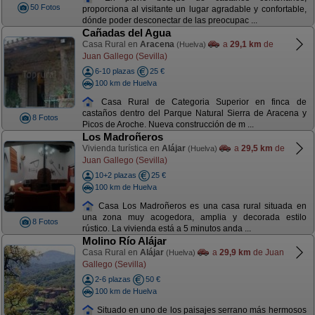
50 Fotos
proporciona al visitante un lugar agradable y confortable,
dónde poder desconectar de las preocupac ...
Cañadas del Agua
Casa Rural en
Aracena
a
29,1 km
de
(Huelva)
Juan Gallego (Sevilla)
6-10 plazas
25 €
100 km de Huelva
Casa Rural de Categoria Superior en finca de
castaños dentro del Parque Natural Sierra de Aracena y
8 Fotos
Picos de Aroche. Nueva construcción de m ...
Los Madroñeros
Vivienda turística en
Alájar
a
29,5 km
de
(Huelva)
Juan Gallego (Sevilla)
10+2 plazas
25 €
100 km de Huelva
Casa Los Madroñeros es una casa rural situada en
una zona muy acogedora, amplia y decorada estilo
8 Fotos
rústico. La vivienda está a 5 minutos anda ...
Molino Río Alájar
Casa Rural en
Alájar
a
29,9 km
de Juan
(Huelva)
Gallego (Sevilla)
2-6 plazas
50 €
100 km de Huelva
Situado en uno de los paisajes serrano más hermosos