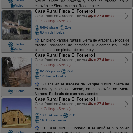
8 Fotos
Natural Sierra de Aracena y picos de Aroche, en el
Video
corazón de Sierra Morena. Rodeada de ...
Casa Rural Finca El Tornero I
Casa Rural en
Aracena
a
27,4 km
de
(Huelva)
Juan Gallego (Sevilla)
6-8+1 plazas
25 €
60 km de Huelva
En pleno Parque Natural Sierra de Aracena y Picos de
8 Fotos
Aroche, rodeadas de castaños y alcornoques. Están
Video
construidas con piedras de terreno y ...
Casa Rural Finca El Tornero II
Casa Rural en
Aracena
a
27,4 km
de
(Huelva)
Juan Gallego (Sevilla)
8-12+2 plazas
29 €
120 km de Huelva
Situada en el suroeste del Parque Natural Sierra de
Aracena y picos de Aroche, en el corazón de Sierra
8 Fotos
Morena. Rodeada de caminos y senderos ...
Casa Rural Finca El Tornero III
Casa Rural en
Aracena
a
27,4 km
de
(Huelva)
Juan Gallego (Sevilla)
10-18+4 plazas
29 €
110 km de Huelva
La Casa Rural El Tornero III se abrió al público en
8 Fotos