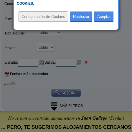
COOKIES
.
Comunidades:
Provincias/Islas:
Tipo alquiler:
Plazas:
X
Entrada:
Salida:
Fechas más buscadas
pueblo:
MÁS FILTROS
No se han encontrado alojamientos en
Juan Gallego
(Sevilla)
... PERO, TE SUGERIMOS ALOJAMIENTOS CERCANOS
: