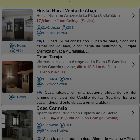
Hostal Rural Venta de Abajo
Hostal Rural en
Arroyo de La Plata
a
(Sevilla)
17,8 km
de Juan Gallego (Sevilla)
21+2 plazas
20 €
47 km de Sevilla
El Hostal Rural consta con 11 habitaciones, 7 con dos
8 Fotos
camas individuales, 2 con cama de matrimonio, 1 triple
Video
c/terraza privada y 1 familiar. ...
Casa Teraja
Vivienda turística en
Arroyo de La Plata / El Castillo
de las Guardas
a
18,3 km
de Juan
(Sevilla)
Gallego (Sevilla)
4+1 plazas
35 €
51 km de Sevilla
Casa situada en una pequeña aldea dentro del
8 Fotos
término municipal del Castillo de las Guardas. Es una
casa independiente ubicada en una aldea m ...
Casa Carmela
Apartamentos Rurales en
Higuera de La Sierra
a
19,5 km
de Juan Gallego (Sevilla)
(Huelva)
2+2 plazas
30 €
97 km de Huelva
Situado en el parque natural Sierra de Aracena y Picos