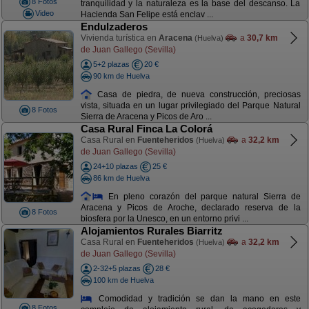
8 Fotos
tranquilidad y la naturaleza es la base del descanso. La
Video
Hacienda San Felipe está enclav ...
Endulzaderos
Vivienda turística en
Aracena
a
30,7 km
(Huelva)
de Juan Gallego (Sevilla)
5+2 plazas
20 €
90 km de Huelva
Casa de piedra, de nueva construcción, preciosas
vista, situada en un lugar privilegiado del Parque Natural
8 Fotos
Sierra de Aracena y Picos de Aro ...
Casa Rural Finca La Colorá
Casa Rural en
Fuenteheridos
a
32,2 km
(Huelva)
de Juan Gallego (Sevilla)
24+10 plazas
25 €
86 km de Huelva
En pleno corazón del parque natural Sierra de
Aracena y Picos de Aroche, declarado reserva de la
8 Fotos
biosfera por la Unesco, en un entorno privi ...
Alojamientos Rurales Biarritz
Casa Rural en
Fuenteheridos
a
32,2 km
(Huelva)
de Juan Gallego (Sevilla)
2-32+5 plazas
28 €
100 km de Huelva
Comodidad y tradición se dan la mano en este
8 Fotos