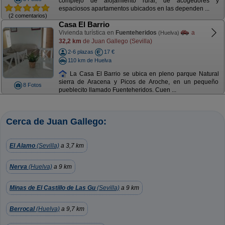
complejo de alojamiento rural, de acogedores y
espaciosos apartamentos ubicados en las dependen ...
(2 comentarios)
Casa El Barrio
Vivienda turística en
Fuenteheridos
a
(Huelva)
32,2 km
de Juan Gallego (Sevilla)
2-6 plazas
17 €
110 km de Huelva
La Casa El Barrio se ubica en pleno parque Natural
sierra de Aracena y Picos de Aroche, en un pequeño
8 Fotos
pueblecito llamado Fuenteheridos. Cuen ...
Cerca de Juan Gallego:
El Alamo
(Sevilla)
a 3,7 km
Nerva
(Huelva)
a 9 km
Minas de El Castillo de Las Gu
(Sevilla)
a 9 km
Berrocal
(Huelva)
a 9,7 km