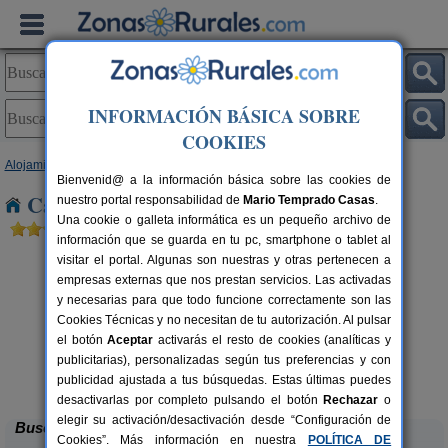
INFORMACIÓN BÁSICA SOBRE
COOKIES
Alojamientos
>
Andalucía
>
Sevilla
> Juan Gallego
Bienvenid@ a la información básica sobre las cookies de
Casas Rurales cerca de Juan Gallego
nuestro portal responsabilidad de
Mario Temprado Casas
.
Una cookie o galleta informática es un pequeño archivo de
información que se guarda en tu pc, smartphone o tablet al
visitar el portal. Algunas son nuestras y otras pertenecen a
empresas externas que nos prestan servicios. Las activadas
y necesarias para que todo funcione correctamente son las
Cookies Técnicas y no necesitan de tu autorización. Al pulsar
el botón
Aceptar
activarás el resto de cookies (analíticas y
publicitarias), personalizadas según tus preferencias y con
Casas Rurales La Colina
rs.
36+6 pers.
 €
16 €
publicidad ajustada a tus búsquedas. Estas últimas puedes
Las Navas de La Concepción (Sevilla)
desde
desactivarlas por completo pulsando el botón
Rechazar
o
elegir su activación/desactivación desde “Configuración de
Buscar
Cookies”. Más información en nuestra
POLÍTICA DE