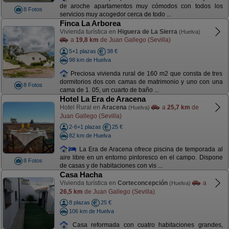
de aroche apartamentos muy cómodos con todos los
8 Fotos
servicios muy acogedor cerca de todo ...
Finca La Arborea
Vivienda turística en
Higuera de La Sierra
(Huelva)
a
19,8 km
de Juan Gallego (Sevilla)
5+1 plazas
38 €
98 km de Huelva
Preciosa vivienda rural de 160 m2 que consta de tres
dormitorios dos con camas de matrimonio y uno con una
8 Fotos
cama de 1. 05, un cuarto de baño ...
Hotel La Era de Aracena
Hotel Rural en
Aracena
a
25,7 km
de
(Huelva)
Juan Gallego (Sevilla)
2-6+1 plazas
25 €
82 km de Huelva
La Era de Aracena ofrece piscina de temporada al
aire libre en un entorno pintoresco en el campo. Dispone
8 Fotos
de casas y de habitaciones con vis ...
Casa Hacha
Vivienda turística en
Corteconcepción
a
(Huelva)
26,5 km
de Juan Gallego (Sevilla)
8 plazas
25 €
106 km de Huelva
Casa reformada con cuatro habitaciones grandes,