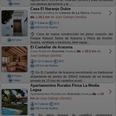
Agosto del 2. 013 en la Finca del Tornero y está construida
Video
con piedras del terreno y te ...
Casa El Naranjo Dulce
Vivienda turística en
Linares de La Sierra
(Huelva)
a
28,1 km
de Juan Gallego (Sevilla)
4-8 plazas
21 €
106 km de Huelva
Casa de nueva construcción en pleno corazón del
Parque Natural Sierra de Aracena y Picos de Aroche.
8 Fotos
Amplia, ventilada y luminosa, bien equip ...
El Castañar de Aracena
Casa Rural en
Aracena
a
28,5 km
de
(Huelva)
Juan Gallego (Sevilla)
6-12+2 plazas
39 €
105 km de Huelva
En El Castañar de Aracena encontrarás un tradicional
8 Fotos
alojamiento de piedra de 300m2 rodeado de un bosque
Video
privado de 15 has de castaños ecoló ...
Apartamentos Rurales Finca La Media
Legua
Apartamentos Rurales en
Aracena
a
29
(Huelva)
km
de Juan Gallego (Sevilla)
6+2 plazas
40 €
100 km de Huelva
En pleno bosque de castaños centenarios,