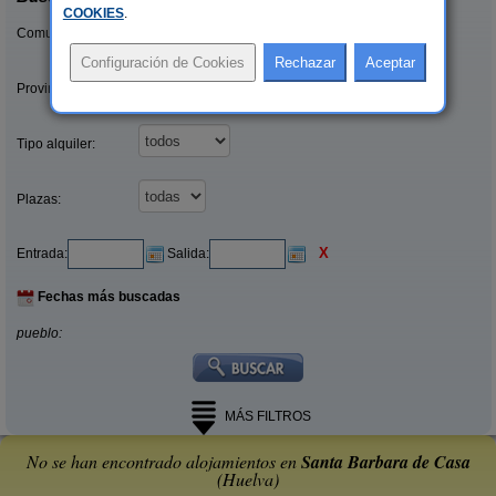
COOKIES
.
Comunidades:
Provincias/Islas:
Tipo alquiler:
Plazas:
X
Entrada:
Salida:
Fechas más buscadas
pueblo:
MÁS FILTROS
No se han encontrado alojamientos en
Santa Barbara de Casa
(Huelva)