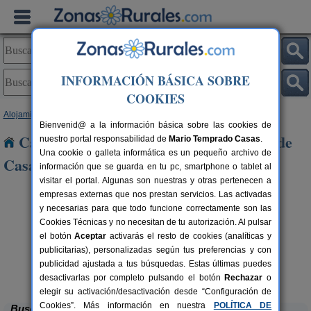
INFORMACIÓN BÁSICA SOBRE
COOKIES
Alojamientos
>
Andalucía
>
Huelva
> Santa Barbara de Casa
Bienvenid@ a la información básica sobre las cookies de
Casas Rurales cerca de Santa Barbara de
nuestro portal responsabilidad de
Mario Temprado Casas
.
Una cookie o galleta informática es un pequeño archivo de
Casa
información que se guarda en tu pc, smartphone o tablet al
visitar el portal. Algunas son nuestras y otras pertenecen a
empresas externas que nos prestan servicios. Las activadas
y necesarias para que todo funcione correctamente son las
Cookies Técnicas y no necesitan de tu autorización. Al pulsar
el botón
Aceptar
activarás el resto de cookies (analíticas y
publicitarias), personalizadas según tus preferencias y con
rs.
 €
publicidad ajustada a tus búsquedas. Estas últimas puedes
Casa Mirador Los Bravos
4+1 pers.
37 €
Aroche (Huelva)
desde
desactivarlas por completo pulsando el botón
Rechazar
o
elegir su activación/desactivación desde “Configuración de
Cookies”. Más información en nuestra
POLÍTICA DE
Buscar