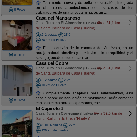
Totalmente nueva y de bella construcción, integrada
en el entorno arquitectónico de las casas de los
8 Fotos
trabajadores de una antigua mina, es un ...
Casa del Manganeso
Casa Rural en
El Almendro
a
31,1 km
(Huelva)
de Santa Barbara de Casa (Huelva)
2+2 plazas
25 €
70 km de Huelva
En el corazón de la comarca del Andévalo, en un
paraje natural atractivo y que invita a la tranquilidad y el
8 Fotos
sosiego, puede usted encontrar ...
Casa del Cobre
Casa Rural en
El Almendro
a
31,1 km
(Huelva)
de Santa Barbara de Casa (Huelva)
2+2 plazas
25 €
70 km de Huelva
Completamente adaptada para minusválidos, esta
casa dispone de habitación de matrimonio, salón comedor
8 Fotos
con sofá cama para dos personas, coci ...
El Capirote 1
Casa Rural en
Cortegana
a
32,6 km
de
(Huelva)
Santa Barbara de Casa (Huelva)
8-10+4 plazas
22 €
120 km de Huelva