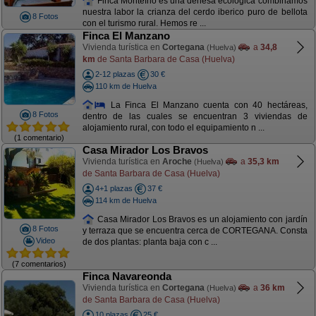
Finca Montefrio es una dehesa ecologica combinamos
nuestra labor la crianza del cerdo iberico puro de bellota
8 Fotos
con el turismo rural. Hemos re ...
Finca El Manzano
Vivienda turística en
Cortegana
a
34,8
(Huelva)
km
de Santa Barbara de Casa (Huelva)
2-12 plazas
30 €
110 km de Huelva
La Finca El Manzano cuenta con 40 hectáreas,
8 Fotos
dentro de las cuales se encuentran 3 viviendas de
alojamiento rural, con todo el equipamiento n ...
(1 comentario)
Casa Mirador Los Bravos
Vivienda turística en
Aroche
a
35,3 km
(Huelva)
de Santa Barbara de Casa (Huelva)
4+1 plazas
37 €
114 km de Huelva
Casa Mirador Los Bravos es un alojamiento con jardín
8 Fotos
y terraza que se encuentra cerca de CORTEGANA. Consta
Video
de dos plantas: planta baja con c ...
(7 comentarios)
Finca Navareonda
Vivienda turística en
Cortegana
a
36 km
(Huelva)
de Santa Barbara de Casa (Huelva)
10 plazas
25 €