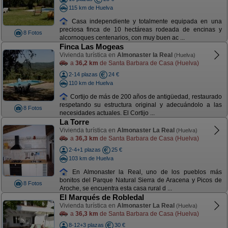
115 km de Huelva
Casa independiente y totalmente equipada en una
preciosa finca de 10 hectáreas rodeada de encinas y
8 Fotos
alcornoques centenarios, con muy buen ac ...
Finca Las Mogeas
Vivienda turística en
Almonaster la Real
(Huelva)
a
36,2 km
de Santa Barbara de Casa (Huelva)
2-14 plazas
24 €
110 km de Huelva
Cortijo de más de 200 años de antigüedad, restaurado
respetando su estructura original y adecuándolo a las
8 Fotos
necesidades actuales. El Cortijo ...
La Torre
Vivienda turística en
Almonaster La Real
(Huelva)
a
36,3 km
de Santa Barbara de Casa (Huelva)
2-4+1 plazas
25 €
103 km de Huelva
En Almonaster la Real, uno de los pueblos más
bonitos del Parque Natural Sierra de Aracena y Picos de
8 Fotos
Aroche, se encuentra esta casa rural d ...
El Marqués de Robledal
Vivienda turística en
Almonaster La Real
(Huelva)
a
36,3 km
de Santa Barbara de Casa (Huelva)
8-12+3 plazas
30 €