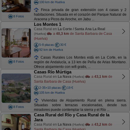
100 km de Huelva
Finca privada de gran extensión con 4 casas y 2
habitaciones. Situada en el corazón del Parque Natural de
8 Fotos
Aracena y Picos de Aroche, en Jabu ...
Los Montes 1
Casa Rural en
La Corte / Santa Ana La Real
a
40,3 km
de Santa Barbara de Casa
(Huelva)
(Huelva)
5-8 plazas
30 €
92 km de Huelva
Casas Rurales Los Montes está en La Corte, en la
8 Fotos
región de Andalucía, a 13 km de Peña de Arias Montano.
Ofrece alojamiento con wifi gratis, ...
Casas Río Múrtiga
Casa Rural en
La Nava
a
43,1 km
de
(Huelva)
Santa Barbara de Casa (Huelva)
2-35+10 plazas
19 €
105 km de Huelva
Viviendas de Alojamiento Rural en plena sierra.
Situadas sobre terrazas escalonadas, desde sus
8 Fotos
miradores puede contemplar la sierra y el Río ...
Casa Rural del Río y Casa Rural de la
Jara
Casa Rural en
La Nava
a
43,2 km
de
(Huelva)
Santa Barbara de Casa (Huelva)