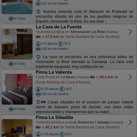
101 km de Huelva
Nuestra vivienda rural El Marqués de Robledal se
encuentra situada en uno de los pueblos mágicos de
8 Fotos
España, Almonaster la Real. Es una vivie ...
La Casa de La Fuente
Vivienda turística en
Almonaster La Real
(Huelva)
a
37,5 km
de Santa Barbara de Casa (Huelva)
4+2 plazas
25 €
100 km de Huelva
La casa se encuentra en una pintoresca aldea de
Almonaster la Real llamada la Canaleja. La casa está
8 Fotos
totalmente equipada. Hay calefacción en ...
Finca La Valienta
Casa Rural en
La Nava
a
38,4 km
de
(Huelva)
Santa Barbara de Casa (Huelva)
8-26 plazas
16 €
100 km de Huelva
Casas situadas en el corazon de parque natural
sierra de Aracena picos de Aroche, con unas vistas
8 Fotos
impresionantes y intentaremos que su estan ...
Finca La Silladilla
Vivienda turística en
Los Romeros / Jabugo
(Huelva)
a
40,1 km
de Santa Barbara de Casa (Huelva)
2-24 plazas
15 €