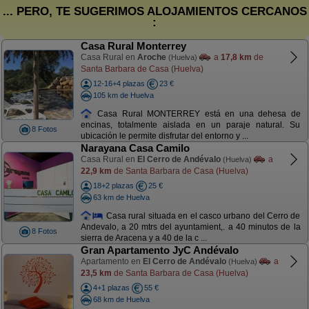
... PERO, TE SUGERIMOS ALOJAMIENTOS CERCANOS
:
Casa Rural Monterrey
Casa Rural en
Aroche
a
17,8 km
de
(Huelva)
Santa Barbara de Casa (Huelva)
12-16+4 plazas
23 €
105 km de Huelva
Casa Rural MONTERREY está en una dehesa de
encinas, totalmente aislada en un paraje natural. Su
8 Fotos
ubicación le permite disfrutar del entorno y ...
Narayana Casa Camilo
Casa Rural en
El Cerro de Andévalo
a
(Huelva)
22,9 km
de Santa Barbara de Casa (Huelva)
18+2 plazas
25 €
63 km de Huelva
Casa rural situada en el casco urbano del Cerro de
Andevalo, a 20 mtrs del ayuntamient,. a 40 minutos de la
8 Fotos
sierra de Aracena y a 40 de la c ...
Gran Apartamento JyC Andévalo
Apartamento en
El Cerro de Andévalo
a
(Huelva)
23,5 km
de Santa Barbara de Casa (Huelva)
4+1 plazas
55 €
68 km de Huelva