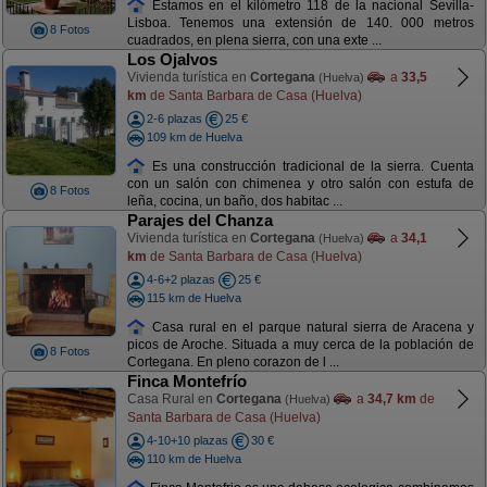
Estamos en el kilómetro 118 de la nacional Sevilla-
Lisboa. Tenemos una extensión de 140. 000 metros
8 Fotos
cuadrados, en plena sierra, con una exte ...
Los Ojalvos
Vivienda turística en
Cortegana
a
33,5
(Huelva)
km
de Santa Barbara de Casa (Huelva)
2-6 plazas
25 €
109 km de Huelva
Es una construcción tradicional de la sierra. Cuenta
con un salón con chimenea y otro salón con estufa de
8 Fotos
leña, cocina, un baño, dos habitac ...
Parajes del Chanza
Vivienda turística en
Cortegana
a
34,1
(Huelva)
km
de Santa Barbara de Casa (Huelva)
4-6+2 plazas
25 €
115 km de Huelva
Casa rural en el parque natural sierra de Aracena y
picos de Aroche. Situada a muy cerca de la población de
8 Fotos
Cortegana. En pleno corazon de l ...
Finca Montefrío
Casa Rural en
Cortegana
a
34,7 km
de
(Huelva)
Santa Barbara de Casa (Huelva)
4-10+10 plazas
30 €
110 km de Huelva