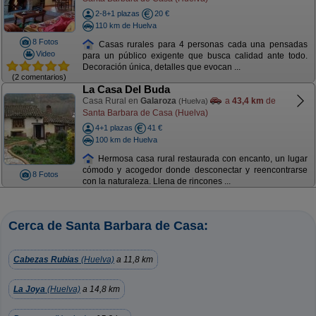
2-8+1 plazas
20 €
110 km de Huelva
8 Fotos
Casas rurales para 4 personas cada una pensadas
Video
para un público exigente que busca calidad ante todo.
Decoración única, detalles que evocan ...
(2 comentarios)
La Casa Del Buda
Casa Rural en
Galaroza
a
43,4 km
de
(Huelva)
Santa Barbara de Casa (Huelva)
4+1 plazas
41 €
100 km de Huelva
Hermosa casa rural restaurada con encanto, un lugar
cómodo y acogedor donde desconectar y reencontrarse
8 Fotos
con la naturaleza. Llena de rincones ...
Cerca de Santa Barbara de Casa:
Cabezas Rubias
(Huelva)
a 11,8 km
La Joya
(Huelva)
a 14,8 km