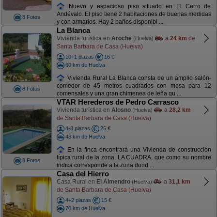
Nuevo y espacioso piso situado en El Cerro de
Andévalo. El piso tiene 2 habitaciones de buenas medidas
8 Fotos
y con armarios. Hay 2 baños disponibl ...
La Blanca
Vivienda turística en
Aroche
a
24 km
de
(Huelva)
Santa Barbara de Casa (Huelva)
10+1 plazas
16 €
60 km de Huelva
Vivienda Rural La Blanca consta de un amplio salón-
comedor de 45 metros cuadrados con mesa para 12
8 Fotos
comensales y una gran chimenea de leña qu ...
VTAR Herederos de Pedro Carrasco
Vivienda turística en
Alosno
a
28,2 km
(Huelva)
de Santa Barbara de Casa (Huelva)
4-8 plazas
25 €
48 km de Huelva
En la finca encontrará una Vivienda de construcción
típica rural de la zona, LA CUADRA, que como su nombre
8 Fotos
indica corresponde a la zona dond ...
Casa del Hierro
Casa Rural en
El Almendro
a
31,1 km
(Huelva)
de Santa Barbara de Casa (Huelva)
4+2 plazas
15 €
70 km de Huelva