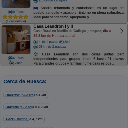
110 km de Zaragoza
Abadia reformada y confortable, en un lugar del
8 Fotos
pueblo tranquilo y apacible. Entorno en plena naturaleza,
ideal para senderismo, apropiado p ...
(1 comentario)
Casa Leandron I y II
Casa Rural en
Murillo de Gallego
a
(Zaragoza)
35,8 km
de Huesca capital
4-16+2 plazas
20 €
95 km de Zaragoza
Casa Leandrón son dos casas juntas pero
6 Fotos
independientes, para grupos desde 6 hasta 21 plazas.
Video
Para grandes grupos y familias numerosas es pos ...
Cerca de Huesca:
Huerrios
(Huesca)
a 4 km
Quicena
(Huesca)
a 4,2 km
Tierz
(Huesca)
a 4,7 km