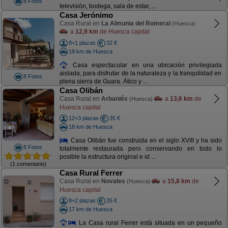
8 Fotos
televisión, bodega, sala de estar, ...
Casa Jerónimo
Casa Rural en
La Almunia del Romeral
(Huesca)
a
12,9 km
de Huesca capital
8+1 plazas
32 €
19 km de Huesca
Casa espectacular en una ubicación privilegiada
aislada, para disfrutar de la naturaleza y la tranquilidad en
8 Fotos
plena sierra de Guara. Ático y ...
Casa Olibán
Casa Rural en
Arbaniés
a
13,6 km
de
(Huesca)
Huesca capital
12+3 plazas
35 €
18 km de Huesca
Casa Olibán fue construida en el siglo XVIII y ha sido
8 Fotos
totalmente restaurada pero conservando en todo lo
posible la estructura original e id ...
(1 comentario)
Casa Rural Ferrer
Casa Rural en
Novales
a
15,8 km
de
(Huesca)
Huesca capital
8+2 plazas
25 €
17 km de Huesca
La Casa rural Ferrer está situada en un pequeño