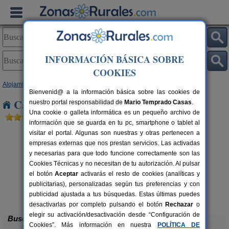
INFORMACIÓN BÁSICA SOBRE
COOKIES
Alojamientos
>
Aragón
>
Huesca
> Huesca capital
Bienvenid@ a la información básica sobre las cookies de
Casas Rurales cerca de Huesca capital
nuestro portal responsabilidad de
Mario Temprado Casas
.
Una cookie o galleta informática es un pequeño archivo de
información que se guarda en tu pc, smartphone o tablet al
visitar el portal. Algunas son nuestras y otras pertenecen a
empresas externas que nos prestan servicios. Las activadas
y necesarias para que todo funcione correctamente son las
Cookies Técnicas y no necesitan de tu autorización. Al pulsar
el botón
Aceptar
activarás el resto de cookies (analíticas y
A
publicitarias), personalizadas según tus preferencias y con
Camping Alquézar
rs.
6 pers.
 €
25 €
publicidad ajustada a tus búsquedas. Estas últimas puedes
Alquézar (Huesca)
desde
desactivarlas por completo pulsando el botón
Rechazar
o
elegir su activación/desactivación desde “Configuración de
Buscar
Cookies”. Más información en nuestra
POLÍTICA DE