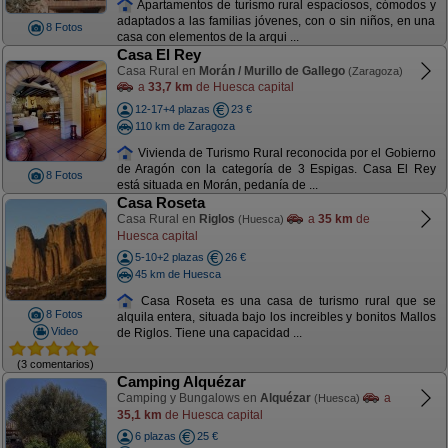
Apartamentos de turismo rural espaciosos, cómodos y
adaptados a las familias jóvenes, con o sin niños, en una
8 Fotos
casa con elementos de la arqui ...
Casa El Rey
Casa Rural en
Morán / Murillo de Gallego
(Zaragoza)
a
33,7 km
de Huesca capital
12-17+4 plazas
23 €
110 km de Zaragoza
Vivienda de Turismo Rural reconocida por el Gobierno
de Aragón con la categoría de 3 Espigas. Casa El Rey
8 Fotos
está situada en Morán, pedanía de ...
Casa Roseta
Casa Rural en
Riglos
a
35 km
de
(Huesca)
Huesca capital
5-10+2 plazas
26 €
45 km de Huesca
Casa Roseta es una casa de turismo rural que se
8 Fotos
alquila entera, situada bajo los increibles y bonitos Mallos
Video
de Riglos. Tiene una capacidad ...
(3 comentarios)
Camping Alquézar
Camping y Bungalows en
Alquézar
a
(Huesca)
35,1 km
de Huesca capital
6 plazas
25 €