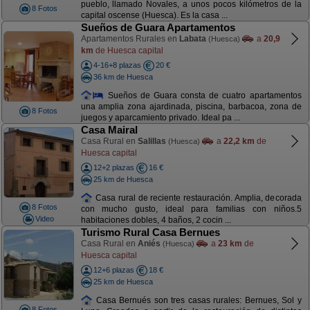
pueblo, llamado Novales, a unos pocos kilómetros de la
8 Fotos
capital oscense (Huesca). Es la casa ...
Sueños de Guara Apartamentos
Apartamentos Rurales en
Labata
a
20,9
(Huesca)
km
de Huesca capital
4-16+8 plazas
20 €
36 km de Huesca
Sueños de Guara consta de cuatro apartamentos
una amplia zona ajardinada, piscina, barbacoa, zona de
8 Fotos
juegos y aparcamiento privado. Ideal pa ...
Casa Mairal
Casa Rural en
Salillas
a
22,2 km
de
(Huesca)
Huesca capital
12+2 plazas
16 €
25 km de Huesca
Casa rural de reciente restauración. Amplia, decorada
8 Fotos
con mucho gusto, ideal para familias con niños.5
Video
habitaciones dobles, 4 baños, 2 cocin ...
Turismo Rural Casa Bernues
Casa Rural en
Aniés
a
23 km
de
(Huesca)
Huesca capital
12+6 plazas
18 €
25 km de Huesca
Casa Bernués son tres casas rurales: Bernues, Sol y
8 Fotos