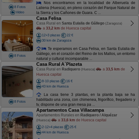
Nos encontramos en la localidad de Alberuela de
8 Fotos
Laliena (Huesca), en pleno corazón del Parque Natural de
Video
la Sierra y los Cañones de Guara. C ...
Casa Felisa
Casa Rural en
Santa Eulalia de Gállego
(Zaragoza)
a
33,2 km
de Huesca capital
12+3 plazas
22 €
30 km de Zaragoza
Te esperamos en Casa Felisa, en Santa Eulalia de
Gállego, en el corazón del Reino de los Mallos, un entorno
8 Fotos
natural y cultural incomparable ...
Casa Rural A´Plazeta
Casa Rural en
Radiquero
a
33,5 km
de
(Huesca)
Huesca capital
8-10 plazas
16 €
43 km de Huesca
La casa tiene 3 plantas, en la planta baja se ha
habilitado una zona, con chimenea, frigorífico, fregadero y
8 Fotos
tv, dispone de una gran mesa pa ...
Apartamentos Casa Villacampa
Apartamentos Rurales en
Radiquero / Alquézar
a
33,6 km
de Huesca capital
(Huesca)
2-12+4 plazas
25 €
44 km de Huesca