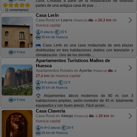
Luna. Creadas a partir de la restauración de distintas
partes de una antigua casa de pue ...
(2 comentarios)
Casa Lerín
Casa Rural en
Loarre
a
26,3 km
de
(Huesca)
Huesca capital
6 plazas
20 €
35 km de Huesca
Casa Lerín es una casa restaurada de seis plazas
distribuidas en tres habitaciones dobles con televisión y
8 Fotos
climatización. Uno de los dormito ...
Apartamentos Turísticos Mallos de
Huesca
Apartamentos Rurales en
Ayerbe
a
(Huesca)
27,4 km
de Huesca capital
9+5 plazas
12 €
30 km de Huesca
Alojamientos áticos modernos de 90 m. con 3
8 Fotos
habitaciones amplias, salón-comedor de 45 m. totalmente
equipados y con buen precio. Fácil acces ...
Casa Clavería
Casa Rural en
Abiego
a
28 km
de
(Huesca)
Huesca capital
6-8+2 plazas
20 €
34 km de Huesca