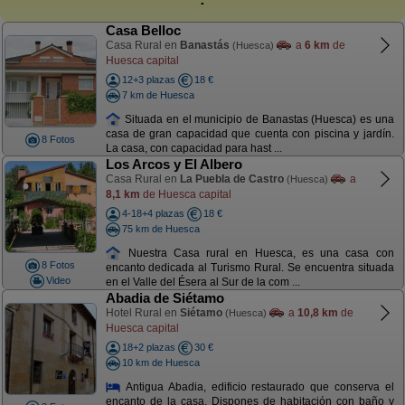
Casa Belloc
Casa Rural en
Banastás
a
6 km
de
(Huesca)
Huesca capital
12+3 plazas
18 €
7 km de Huesca
Situada en el municipio de Banastas (Huesca) es una
casa de gran capacidad que cuenta con piscina y jardín.
8 Fotos
La casa, con capacidad para hast ...
Los Arcos y El Albero
Casa Rural en
La Puebla de Castro
a
(Huesca)
8,1 km
de Huesca capital
4-18+4 plazas
18 €
75 km de Huesca
Nuestra Casa rural en Huesca, es una casa con
8 Fotos
encanto dedicada al Turismo Rural. Se encuentra situada
Video
en el Valle del Ésera al Sur de la com ...
Abadia de Siétamo
Hotel Rural en
Siétamo
a
10,8 km
de
(Huesca)
Huesca capital
18+2 plazas
30 €
10 km de Huesca
Antigua Abadia, edificio restaurado que conserva el
encanto de la casa. Dispones de habitación con baño y