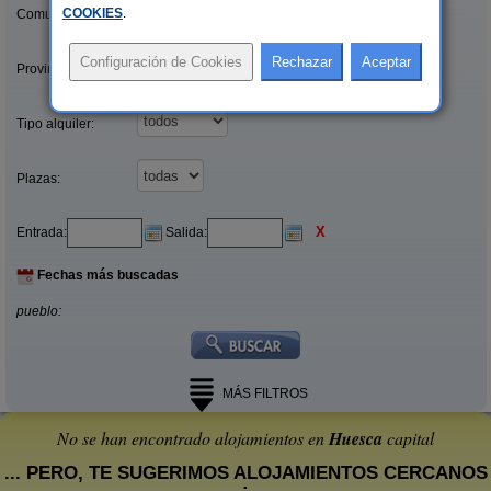
COOKIES
.
Comunidades:
Provincias/Islas:
Tipo alquiler:
Plazas:
X
Entrada:
Salida:
Fechas más buscadas
pueblo:
MÁS FILTROS
No se han encontrado alojamientos en
Huesca
capital
... PERO, TE SUGERIMOS ALOJAMIENTOS CERCANOS
: