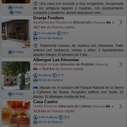
Una casa con encanto y muy acogedora, recuperada
8 Fotos
de los antiguos lagares y cuadras, con equipamiento
Video
completo y moderno, donde descansar com ...
Granja Fusilero
Apartamentos Rurales en
Biscarrués
a
(Huesca)
29,7 km
de Huesca capital
2-4+1 plazas
18 €
34 km de Huesca
Totalmente nuevos, de madera con chimenea. Patio
exterior con barbacoa, mesas y sillas. 2 Apartamentos
8 Fotos
alquiler íntegro: El primero de 2 pla ...
Albergue Las Almunias
Albergue en
Las Almunias de Rodellar
(Huesca)
a
30,8 km
de Huesca capital
32 plazas
17 €
50 km de Huesca
Situado en el corazón del Parque Natural de la Sierra
y Cañones de Guara. Acogedor edificio con hasta 32
8 Fotos
plazas. El albergue consta de tres ...
Casa Castro
Hostal Rural en
Alberuela de Laliena
a
(Huesca)
32,9 km
de Huesca capital
2-60+4 plazas
22 €
40 km de Huesca