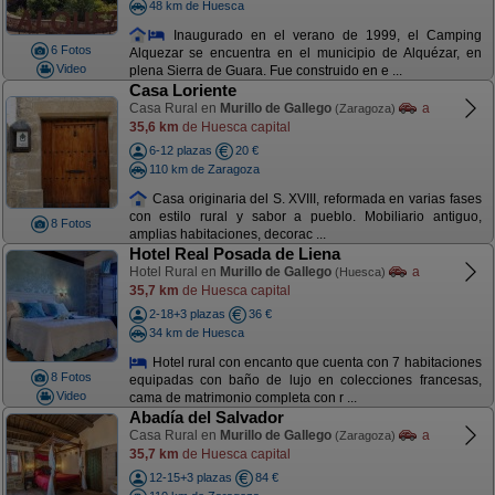
48 km de Huesca
Inaugurado en el verano de 1999, el Camping
6 Fotos
Alquezar se encuentra en el municipio de Alquézar, en
Video
plena Sierra de Guara. Fue construido en e ...
Casa Loriente
Casa Rural en
Murillo de Gallego
a
(Zaragoza)
35,6 km
de Huesca capital
6-12 plazas
20 €
110 km de Zaragoza
Casa originaria del S. XVIII, reformada en varias fases
con estilo rural y sabor a pueblo. Mobiliario antiguo,
8 Fotos
amplias habitaciones, decorac ...
Hotel Real Posada de Liena
Hotel Rural en
Murillo de Gallego
a
(Huesca)
35,7 km
de Huesca capital
2-18+3 plazas
36 €
34 km de Huesca
Hotel rural con encanto que cuenta con 7 habitaciones
8 Fotos
equipadas con baño de lujo en colecciones francesas,
Video
cama de matrimonio completa con r ...
Abadía del Salvador
Casa Rural en
Murillo de Gallego
a
(Zaragoza)
35,7 km
de Huesca capital
12-15+3 plazas
84 €