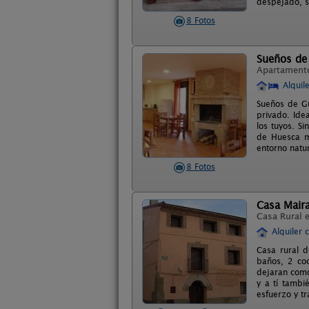
despejado, s
8 Fotos
Sueños de
Apartament
Alquil
Sueños de Gu
privado. Ide
los tuyos. S
de Huesca mu
entorno natu
8 Fotos
Casa Maira
Casa Rural 
Alquiler 
Casa rural d
baños, 2 coc
dejaran como
y a tí tambi
esfuerzo y t