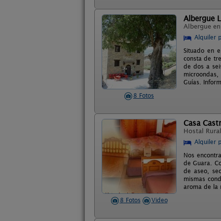
Albergue 
Albergue e
Alquiler 
Situado en e
consta de tre
de dos a sei
microondas, 
Guías. Inform
8 Fotos
Casa Cast
Hostal Rura
Alquiler 
Nos encontra
de Guara. Co
de aseo, sec
mismas condi
aroma de la n
8 Fotos
Video