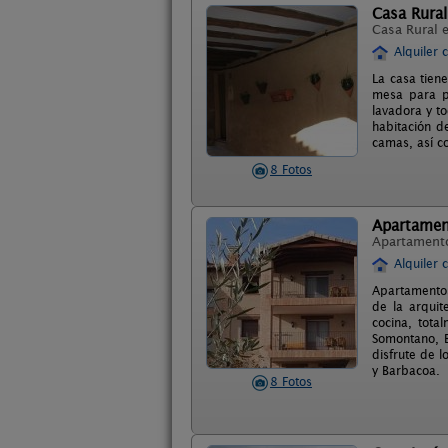
Casa Rural
Casa Rural 
Alquiler 
La casa tiene
mesa para po
lavadora y t
habitación d
camas, así co
8 Fotos
Apartamen
Apartament
Alquiler 
Apartamentos
de la arquit
cocina, tota
Somontano, B
disfrute de l
y Barbacoa.
8 Fotos