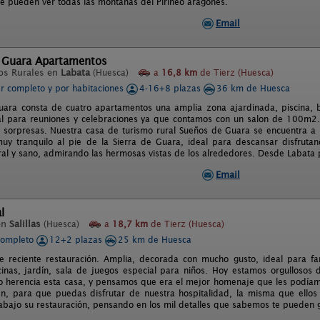
e pueden ver todas las montañas del Pirineo aragonés.
Email
 Guara Apartamentos
os Rurales en
Labata
(Huesca)
a
16,8 km
de Tierz (Huesca)
er completo y por habitaciones
4-16+8 plazas
36 km de Huesca
ara consta de cuatro apartamentos una amplia zona ajardinada, piscina, 
al para reuniones y celebraciones ya que contamos con un salon de 100m2. E
in sorpresas. Nuestra casa de turismo rural Sueños de Guara se encuentra 
y tranquilo al pie de la Sierra de Guara, ideal para descansar disfruta
ral y sano, admirando las hermosas vistas de los alrededores. Desde Labata 
Email
l
en
Salillas
(Huesca)
a
18,7 km
de Tierz (Huesca)
completo
12+2 plazas
25 km de Huesca
e reciente restauración. Amplia, decorada con mucho gusto, ideal para fam
inas, jardín, sala de juegos especial para niños. Hoy estamos orgullosos 
 herencia esta casa, y pensamos que era el mejor homenaje que les podíamos
én, para que puedas disfrutar de nuestra hospitalidad, la misma que ello
rabajo su restauración, pensando en los mil detalles que sabemos te pueden 