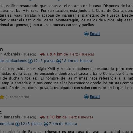
ia, edificio restaurado que conserva el encanto de la casa. Dispones de habi
taurante, bar y terraza. Por su situacion, esta junto a la Sierra de Guara, 
ulturales, váas ferratas y acaban de inagurar el planetario de Huesca. Des
en visitar el Castillo de Loarre, Montearagón, los Mallos de Riglos, Alquezar
cional aragonesa, junto a unas buenas carnes y paellas.
Email
án
en
Arbaniés
(Huesca)
a
9,4 km
de Tierz (Huesca)
por habitaciones
12+3 plazas
18 km de Huesca
fue construida en el siglo XVIII y ha sido totalmente restaurada pero con
dentidad de la casa. Se encuentra dentro del casco urbano Consta de 6 amp
el de ducha y toallas). El nombre de las mismas hace referencia a la mit
a amplia entrada que nos conduce al salón-comedor donde los turistas compa
ambién de una cocina privada (equipada) con salón-comedor en la que los cl
Email
(1 comentario)
c
en
Banastás
(Huesca)
a
10 km
de Tierz (Huesca)
completo
12+3 plazas
7 km de Huesca
el municipio de Banastas (Huesca) es una casa de gran capacidad que cu