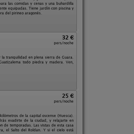
ara las comidas y cenas y una buhardilla
ente equipadas. Tiene jardín con piscina y
ra del pirineo aragonés.
32 €
pers/noche
y la tranquilidad en plena sierra de Guara.
 Guatizalema todo piedra y madera. Ven,
25 €
pers/noche
ilómetros de la capital oscense (Huesca).
rás evadirte de la ciudad, y relajarte en
ión de temporadas. Las vistas de esta casa
, el Salto del Roldan. Y si el cielo está