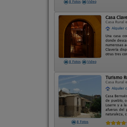
8 Fotos
Video
Casa Clave
Casa Rural 
Alquiler 
Una casa co
donde descan
numerosas ac
Clavería dis
otras tres c
8 Fotos
Video
Turismo R
Casa Rural 
Alquiler 
Casa Bernués 
de pueblo, c
Loarre y a l
afueras del 
naturaleza, c
8 Fotos