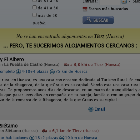
de 31 a 40
Entrada:
-
Sal
de 41 a 50
Fechas más buscadas
más de 50
pueblo:
No se han encontrado alojamientos en
Tierz
(Huesca)
... PERO, TE SUGERIMOS ALOJAMIENTOS CERCANOS :
y El Albero
en
La Puebla de Castro
(Huesca)
a
3,8 km
de Tierz (Huesca)
completo
4-18+4 plazas
75 km de Huesca
 rural en Huesca, es una casa con encanto dedicada al Turismo Rural. Se encu
a de la ribagorza, de la queGraus es su capital. Siendo esta una casa rur
zas. Te proponemos unos días de descanso, en un marco de tranquilidad y 
la que pasar unos días en compañía de tu pareja, familia o con un grupo de
Sur de la comarca de la Ribagorza, de la que Graus es su capital.
Email
 Siétamo
 en
Siétamo
(Huesca)
a
6,1 km
de Tierz (Huesca)
por habitaciones
18+2 plazas
10 km de Huesca