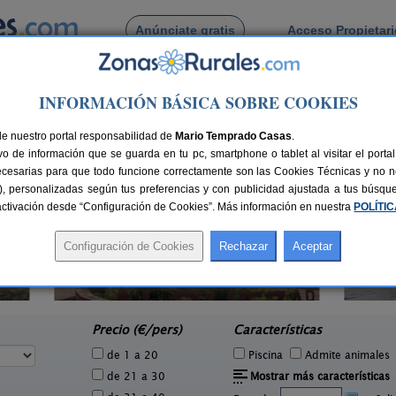
Anúnciate gratis
Acceso Propietar
Busca por pueblo
INFORMACIÓN BÁSICA SOBRE COOKIES
de Tierz
de nuestro portal responsabilidad de
Mario Temprado Casas
.
o de información que se guarda en tu pc, smartphone o tablet al visitar el port
ecesarias para que todo funcione correctamente son las Cookies Técnicas y no ne
rias), personalizadas según tus preferencias y con publicidad ajustada a tus búsq
sactivación desde “Configuración de Cookies”. Más información en nuestra
POLÍTI
La Borda de Allué
6 pers.
6+2 pers.
25 €
150 €
Allué (Huesca)
e
desde
Precio (€/pers)
Características
de 1 a 20
Piscina
Admite animales
de 21 a 30
Mostrar más características