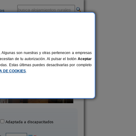
ios
-
al. Algunas son nuestras y otras pertenecen a empresas
cesitan de tu autorización. Al pulsar el botón
Aceptar
uedas. Estas últimas puedes desactivarlas por completo
CA DE COOKIES
.
Casa Sestrales
Casa Grabiel
6 pers.
26 €
Fanlo (Huesca)
Areny de Noguera (Hu
desde
Adaptada a discapacitados