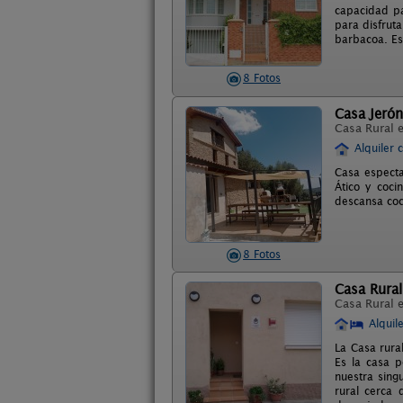
capacidad pa
para disfrut
barbacoa. Es
8 Fotos
Casa Jeró
Casa Rural 
Alquiler 
Casa espectac
Ático y coc
descansa coc
8 Fotos
Casa Rural
Casa Rural 
Alquil
La Casa rura
Es la casa p
nuestra sing
rural cerca 