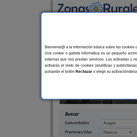
Busca por alojamiento
Alojamientos
>
Aragón
>
Huesca
> Tierz
Casas Rurales cerca 
Bienvenid@ a la información básica sobre las cookies 
Una cookie o galleta informática es un pequeño archiv
externas que nos prestan servicios. Las activadas y n
activarás el resto de cookies (analíticas y publicita
pulsando el botón
Rechazar
o elegir su activación/de
Herradura
Camping Alquézar
7+2 pers.
40 €
esca)
Alquézar (Huesca)
desde
desd
Buscar
Comunidades:
Provincias/Islas: