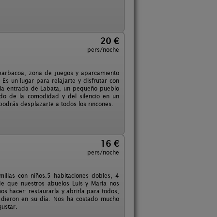
20 €
pers/noche
barbacoa, zona de juegos y aparcamiento
s un lugar para relajarte y disfrutar con
a la entrada de Labata, un pequeño pueblo
ndo de la comodidad y del silencio en un
podrás desplazarte a todos los rincones.
16 €
pers/noche
ilias con niños.5 habitaciones dobles, 4
de que nuestros abuelos Luis y María nos
 hacer: restaurarla y abrirla para todos,
s dieron en su día. Nos ha costado mucho
gustar.