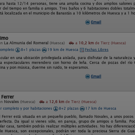
ra hasta 12/14 personas, tiene una amplia cocina y dos amplios salones p
ar del tiempo en familia o amigos. Tres baños y 6 habitaciones dobles totalm
tá localizada en el municipio de Banastás a 10 kilómetros de Huesca y a 1 ho
Email
nimo
en
La Almunia del Romeral
(Huesca)
a
10,2 km
de Tierz (Huesca)
completo
8+1 plazas
19 km de Huesca
Fechas Libres
ular en una ubicación privilegiada aislada, para disfrutar de la naturaleza 
ina espectaculares merendero con horno de leña. Cerca de pozas del río
ina y pon música, duerme sin ruido, te esperamos.
Email
 Ferrer
en
Novales
(Huesca)
a
12,6 km
de Tierz (Huesca)
er completo y por habitaciones
8+2 plazas
17 km de Huesca
l Ferrer está situada en un pequeño pueblo, llamado Novales, a unos pocos k
erfecta. Da igual si vienes sólo, en pareja, grupo de amigos o familia. Pod
ular casa, también podrás realizar múltiples actividades. No hay diferenciac
de Huesca, son excepcionales, podrán ver toda la preciosa Sierra de Guara