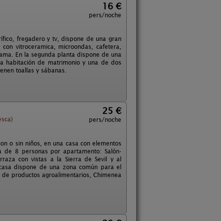
16 €
pers/noche
rífico, fregadero y tv, dispone de una gran
 con vitroceramica, microondas, cafetera,
cama. En la segunda planta dispone de una
ra habitación de matrimonio y una de dos
ienen toallas y sábanas.
25 €
esca)
pers/noche
on o sin niños, en una casa con elementos
a de 8 personas por apartamento: Salón-
raza con vistas a la Sierra de Sevil y al
a casa dispone de una zona común para el
ión de productos agroalimentarios, Chimenea