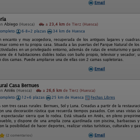
Email
ría
en
Abiego
(Huesca)
a
23,4 km
de Tierz (Huesca)
completo
6-8+2 plazas
34 km de Huesca
n encanto y muy acogedora, recuperada de los antiguos lagares y cuadra
sar como en tu propia casa. Situada a las puertas del Parque Natural de los
tividades en un privilegiado entorno, además de rutas de enoturismo y gas
pone de 4 habitaciones dobles todas con baño propio, televisor y secador; 
on dos camas. Puede ampliarse una de ellas con 2 camas supletorias.
Email
ural Casa Bernues
en
Aniés
(Huesca)
a
26,6 km
de Tierz (Huesca)
completo
12+6 plazas
25 km de Huesca
Fechas Libres
son tres casas rurales: Bernues, Sol y Luna. Creadas a partir de la restaurac
on una decoración rústica que recuerda tiempos pasados. Con unas vistas úni
a espectacular sierra que lo rodea. Está situada en Aniés, en pleno prepiri
pueblo, y dispone de una amplia zona ajardinada con piscina, barbacoas y 
on la posibilidad de hacer deportes, realizar visitas turísticas, culturales y g
Email
(2 comentarios)