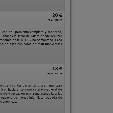
20 €
pers/noche
s, con equipamiento completo y moderno,
 Cañones y Sierra de Guara donde realizar
tronomía en la D. O. Vino Somontano. Casa
una de ellas con cama de matrimonio y las
18 €
pers/noche
ión de distintas partes de una antigua casa
cas hacia el cercano castillo medieval de
neo de Huesca, en una zona tranquila a las
espacio de juegos infantiles, rodeada de
astronómicas.