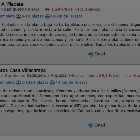
 A´Plazeta
en
Radiquero
(Huesca)
a
29 km
de Tierz (Huesca)
completo
8-10 plazas
43 km de Huesca
 3 plantas, en la planta baja se ha habilitado una zona, con chimenea, frigo
der comer y salida directa a la calle. En la primera planta está la cocina
odo lo necesario en menaje de cocina, un baño y un salón comedor con sofa-
e matrimonio y otra de dos camas y un baño. En la tercera planta tiene ot
mo una terraza con excelentes vistas, mesa y sillas. Todas las habitaciones t
Email
tos Casa Villacampa
os Rurales en
Radiquero / Alquézar
(Huesca)
a
29,1 km
de Tierz (Hu
completo
2-12+4 plazas
44 km de Huesca
 de turismo rural espaciosos, cómodos y adaptados a las familias jóvenes, c
ectura tradicional del Somontano. Los apartamentos, con capacidad máxim
lmente equipado: TV, nevera, horno, microondas, lavadora, etc., amplia ter
año, Dos/tres habitaciones y Acceso a WIFI gratuito. La planta baja de l
os huéspedes, que incluye los servicios de: Cafetería con vitrina de exposic
Email