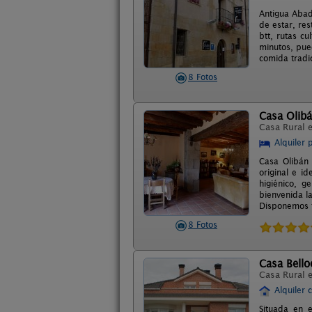
Antigua Abad
de estar, res
btt, rutas c
minutos, pued
comida tradi
8 Fotos
Casa Olib
Casa Rural 
Alquiler 
Casa Olibán 
original e i
higiénico, g
bienvenida l
Disponemos t
8 Fotos
Casa Bello
Casa Rural 
Alquiler 
Situada en 