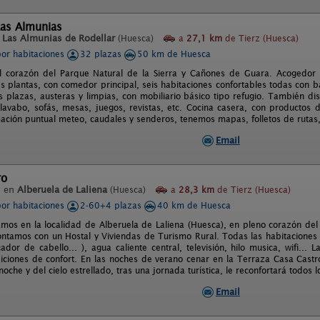
Las Almunias
n
Las Almunias de Rodellar
(Huesca)
a
27,1 km
de Tierz (Huesca)
por habitaciones
32 plazas
50 km de Huesca
l corazón del Parque Natural de la Sierra y Cañones de Guara. Acogedor e
s plantas, con comedor principal, seis habitaciones confortables todas con b
s plazas, austeras y limpias, con mobiliario básico tipo refugio. También d
lavabo, sofás, mesas, juegos, revistas, etc. Cocina casera, con productos 
ación puntual meteo, caudales y senderos, tenemos mapas, folletos de rutas, 
Email
ro
l en
Alberuela de Laliena
(Huesca)
a
28,3 km
de Tierz (Huesca)
por habitaciones
2-60+4 plazas
40 km de Huesca
mos en la localidad de Alberuela de Laliena (Huesca), en pleno corazón del 
ntamos con un Hostal y Viviendas de Turismo Rural. Todas las habitaciones
ador de cabello... ), agua caliente central, televisión, hilo musica, wifi...
ciones de confort. En las noches de verano cenar en la Terraza Casa Castro,
oche y del cielo estrellado, tras una jornada turística, le reconfortará todos l
Email