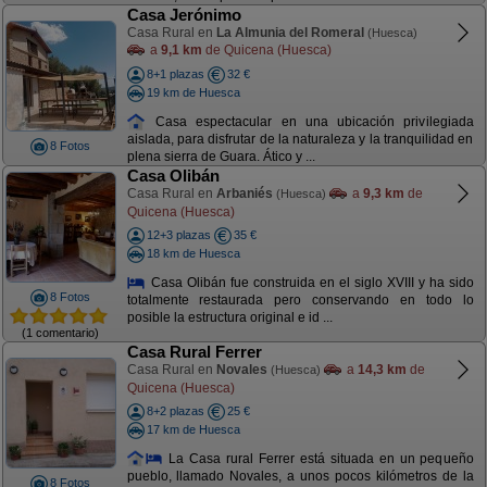
Casa Jerónimo
Casa Rural en
La Almunia del Romeral
(Huesca)
a
9,1 km
de Quicena (Huesca)
8+1 plazas
32 €
19 km de Huesca
Casa espectacular en una ubicación privilegiada
aislada, para disfrutar de la naturaleza y la tranquilidad en
8 Fotos
plena sierra de Guara. Ático y ...
Casa Olibán
Casa Rural en
Arbaniés
a
9,3 km
de
(Huesca)
Quicena (Huesca)
12+3 plazas
35 €
18 km de Huesca
Casa Olibán fue construida en el siglo XVIII y ha sido
8 Fotos
totalmente restaurada pero conservando en todo lo
posible la estructura original e id ...
(1 comentario)
Casa Rural Ferrer
Casa Rural en
Novales
a
14,3 km
de
(Huesca)
Quicena (Huesca)
8+2 plazas
25 €
17 km de Huesca
La Casa rural Ferrer está situada en un pequeño
pueblo, llamado Novales, a unos pocos kilómetros de la
8 Fotos