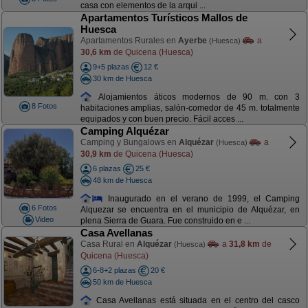
casa con elementos de la arqui ...
Apartamentos Turísticos Mallos de
Huesca
Apartamentos Rurales en
Ayerbe
a
(Huesca)
30,6 km
de Quicena (Huesca)
9+5 plazas
12 €
30 km de Huesca
Alojamientos áticos modernos de 90 m. con 3
8 Fotos
habitaciones amplias, salón-comedor de 45 m. totalmente
equipados y con buen precio. Fácil acces ...
Camping Alquézar
Camping y Bungalows en
Alquézar
a
(Huesca)
30,9 km
de Quicena (Huesca)
6 plazas
25 €
48 km de Huesca
Inaugurado en el verano de 1999, el Camping
6 Fotos
Alquezar se encuentra en el municipio de Alquézar, en
Video
plena Sierra de Guara. Fue construido en e ...
Casa Avellanas
Casa Rural en
Alquézar
a
31,8 km
de
(Huesca)
Quicena (Huesca)
6-8+2 plazas
20 €
50 km de Huesca
Casa Avellanas está situada en el centro del casco