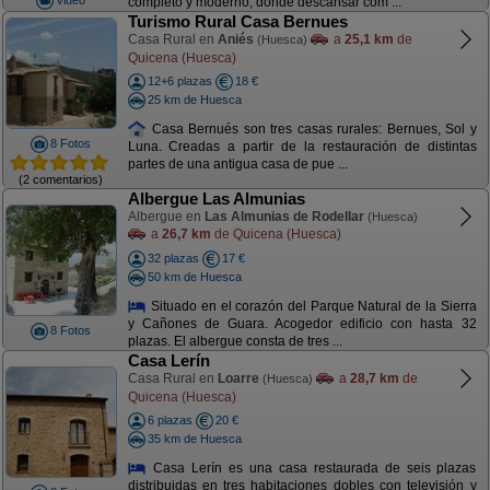
completo y moderno, donde descansar com ...
Turismo Rural Casa Bernues
Casa Rural en
Aniés
a
25,1 km
de
(Huesca)
Quicena (Huesca)
12+6 plazas
18 €
25 km de Huesca
Casa Bernués son tres casas rurales: Bernues, Sol y
8 Fotos
Luna. Creadas a partir de la restauración de distintas
partes de una antigua casa de pue ...
(2 comentarios)
Albergue Las Almunias
Albergue en
Las Almunias de Rodellar
(Huesca)
a
26,7 km
de Quicena (Huesca)
32 plazas
17 €
50 km de Huesca
Situado en el corazón del Parque Natural de la Sierra
y Cañones de Guara. Acogedor edificio con hasta 32
8 Fotos
plazas. El albergue consta de tres ...
Casa Lerín
Casa Rural en
Loarre
a
28,7 km
de
(Huesca)
Quicena (Huesca)
6 plazas
20 €
35 km de Huesca
Casa Lerín es una casa restaurada de seis plazas
distribuidas en tres habitaciones dobles con televisión y