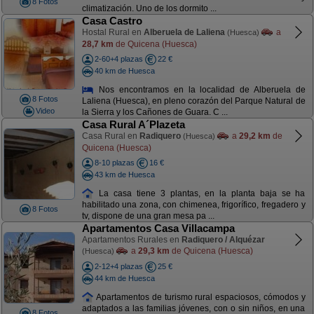
8 Fotos
climatización. Uno de los dormito ...
Casa Castro
Hostal Rural en
Alberuela de Laliena
a
(Huesca)
28,7 km
de Quicena (Huesca)
2-60+4 plazas
22 €
40 km de Huesca
Nos encontramos en la localidad de Alberuela de
8 Fotos
Laliena (Huesca), en pleno corazón del Parque Natural de
Video
la Sierra y los Cañones de Guara. C ...
Casa Rural A´Plazeta
Casa Rural en
Radiquero
a
29,2 km
de
(Huesca)
Quicena (Huesca)
8-10 plazas
16 €
43 km de Huesca
La casa tiene 3 plantas, en la planta baja se ha
habilitado una zona, con chimenea, frigorífico, fregadero y
8 Fotos
tv, dispone de una gran mesa pa ...
Apartamentos Casa Villacampa
Apartamentos Rurales en
Radiquero / Alquézar
a
29,3 km
de Quicena (Huesca)
(Huesca)
2-12+4 plazas
25 €
44 km de Huesca
Apartamentos de turismo rural espaciosos, cómodos y
adaptados a las familias jóvenes, con o sin niños, en una
8 Fotos