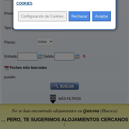
COOKIES
.
Provincias/Islas:
Tipo alquiler:
Plazas:
X
Entrada:
Salida:
Fechas más buscadas
pueblo:
MÁS FILTROS
No se han encontrado alojamientos en
Quicena
(Huesca)
... PERO, TE SUGERIMOS ALOJAMIENTOS CERCANOS
: