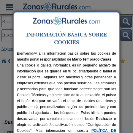
INFORMACIÓN BÁSICA SOBRE
COOKIES
Alojamientos
>
Aragón
>
Huesca
> Quicena
Bienvenid@ a la información básica sobre las cookies de
Casas Rurales cerca de Quicena
nuestro portal responsabilidad de
Mario Temprado Casas
.
Una cookie o galleta informática es un pequeño archivo de
información que se guarda en tu pc, smartphone o tablet al
visitar el portal. Algunas son nuestras y otras pertenecen a
empresas externas que nos prestan servicios. Las activadas
y necesarias para que todo funcione correctamente son las
Cookies Técnicas y no necesitan de tu autorización. Al pulsar
el botón
Aceptar
activarás el resto de cookies (analíticas y
Camping Alquézar
rs.
6 pers.
publicitarias), personalizadas según tus preferencias y con
 €
25 €
Alquézar (Huesca)
desde
publicidad ajustada a tus búsquedas. Estas últimas puedes
desactivarlas por completo pulsando el botón
Rechazar
o
Buscar
elegir su activación/desactivación desde “Configuración de
Cookies”. Más información en nuestra
POLÍTICA DE
Comunidades: