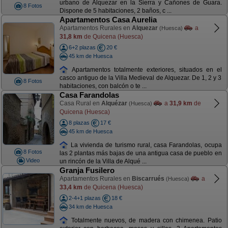
urbano de Alquezar en la Sierra y Cañones de Guara.
8 Fotos
Dispone de 5 habitaciones, 2 baños, c ...
Apartamentos Casa Aurelia
Apartamentos Rurales en
Alquezar
a
(Huesca)
31,8 km
de Quicena (Huesca)
6+2 plazas
20 €
45 km de Huesca
Apartamentos totalmente exteriores, situados en el
casco antiguo de la Villa Medieval de Alquezar. De 1, 2 y 3
8 Fotos
habitaciones, con balcón o te ...
Casa Farandolas
Casa Rural en
Alquézar
a
31,9 km
de
(Huesca)
Quicena (Huesca)
8 plazas
17 €
45 km de Huesca
La vivienda de turismo rural, casa Farandolas, ocupa
8 Fotos
las 2 plantas más bajas de una antigua casa de pueblo en
Video
un rincón de la Villa de Alqué ...
Granja Fusilero
Apartamentos Rurales en
Biscarrués
a
(Huesca)
33,4 km
de Quicena (Huesca)
2-4+1 plazas
18 €
34 km de Huesca
Totalmente nuevos, de madera con chimenea. Patio