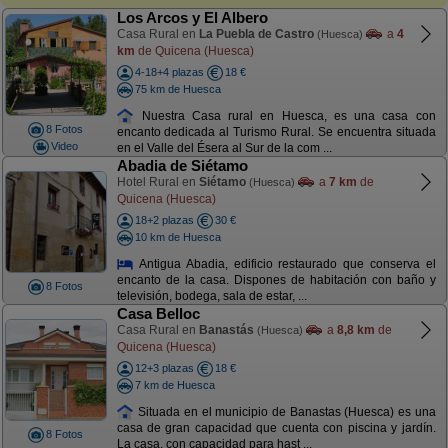
Los Arcos y El Albero
Casa Rural en
La Puebla de Castro
a
4
(Huesca)
km
de Quicena (Huesca)
4-18+4 plazas
18 €
75 km de Huesca
Nuestra Casa rural en Huesca, es una casa con
8 Fotos
encanto dedicada al Turismo Rural. Se encuentra situada
Video
en el Valle del Ésera al Sur de la com ...
Abadia de Siétamo
Hotel Rural en
Siétamo
a
7 km
de
(Huesca)
Quicena (Huesca)
18+2 plazas
30 €
10 km de Huesca
Antigua Abadia, edificio restaurado que conserva el
encanto de la casa. Dispones de habitación con baño y
8 Fotos
televisión, bodega, sala de estar, ...
Casa Belloc
Casa Rural en
Banastás
a
8,8 km
de
(Huesca)
Quicena (Huesca)
12+3 plazas
18 €
7 km de Huesca
Situada en el municipio de Banastas (Huesca) es una
casa de gran capacidad que cuenta con piscina y jardín.
8 Fotos
La casa, con capacidad para hast ...