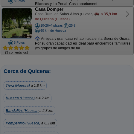
8 Fotos
Bllancas y Lo Portal. Casa apartament ...
Casa Domper
Casa Rural en
Salas Altas
a
35,9 km
(Huesca)
de Quicena (Huesca)
10-26+4 plazas
25 €
60 km de Huesca
Antigua y gran casa rehabilitada en la Sierra de Guara.
8 Fotos
Por su gran capacidad es ideal para encuentros familiares
y/o grupos de amigos de ha ...
(3 comentarios)
Cerca de Quicena:
Tierz
(Huesca)
a 1,8 km
Huesca
(Huesca)
a 4,2 km
Bandaliés
(Huesca)
a 5,3 km
Pompenillo
(Huesca)
a 6,3 km