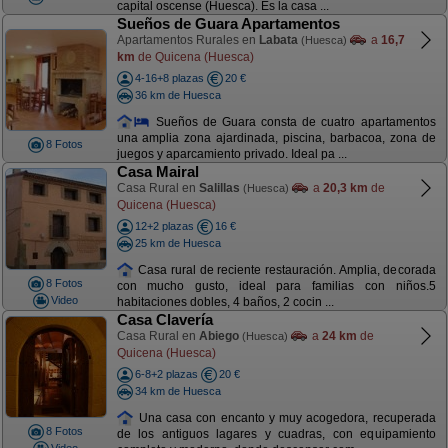
capital oscense (Huesca). Es la casa ...
Sueños de Guara Apartamentos
Apartamentos Rurales en
Labata
a
16,7
(Huesca)
km
de Quicena (Huesca)
4-16+8 plazas
20 €
36 km de Huesca
Sueños de Guara consta de cuatro apartamentos
una amplia zona ajardinada, piscina, barbacoa, zona de
8 Fotos
juegos y aparcamiento privado. Ideal pa ...
Casa Mairal
Casa Rural en
Salillas
a
20,3 km
de
(Huesca)
Quicena (Huesca)
12+2 plazas
16 €
25 km de Huesca
Casa rural de reciente restauración. Amplia, decorada
8 Fotos
con mucho gusto, ideal para familias con niños.5
Video
habitaciones dobles, 4 baños, 2 cocin ...
Casa Clavería
Casa Rural en
Abiego
a
24 km
de
(Huesca)
Quicena (Huesca)
6-8+2 plazas
20 €
34 km de Huesca
Una casa con encanto y muy acogedora, recuperada
8 Fotos
de los antiguos lagares y cuadras, con equipamiento
Video