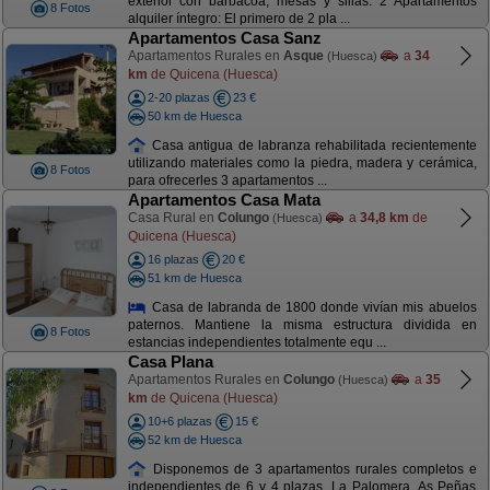
exterior con barbacoa, mesas y sillas. 2 Apartamentos
8 Fotos
alquiler íntegro: El primero de 2 pla ...
Apartamentos Casa Sanz
Apartamentos Rurales en
Asque
a
34
(Huesca)
km
de Quicena (Huesca)
2-20 plazas
23 €
50 km de Huesca
Casa antigua de labranza rehabilitada recientemente
utilizando materiales como la piedra, madera y cerámica,
8 Fotos
para ofrecerles 3 apartamentos ...
Apartamentos Casa Mata
Casa Rural en
Colungo
a
34,8 km
de
(Huesca)
Quicena (Huesca)
16 plazas
20 €
51 km de Huesca
Casa de labranda de 1800 donde vivían mis abuelos
paternos. Mantiene la misma estructura dividida en
8 Fotos
estancias independientes totalmente equ ...
Casa Plana
Apartamentos Rurales en
Colungo
a
35
(Huesca)
km
de Quicena (Huesca)
10+6 plazas
15 €
52 km de Huesca
Disponemos de 3 apartamentos rurales completos e
independientes de 6 y 4 plazas, La Palomera, As Peñas